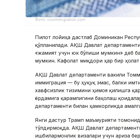
Фото: coximmigration.com
Пилот лойиҳа дастлаб Доминикан Респуб
қўлланилади. АҚШ Давлат департаменти
«жамият учун юк бўлиши мумкин» деб б
мумкин. Кафолат миқдори ҳар бир ҳолат
АҚШ Давлат департаменти вакили Томм
иммиграция — бу ҳуқуқ эмас, балки имти
хавфсизлик тизимини ҳимоя қилишга қар
ёрдамига қарамлигини баҳолаш қоидала
департаменти билан ҳамкорликда амалг
Янги дастур Трамп маъмурияти томонид
тўлдирмоқда. АҚШ Давлат департаменти
ишбилармонлик визалари учун ариза бер