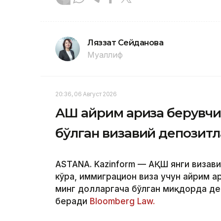
Ляззат Сейданова
Муаллиф
20:36, 06 Август 2026
АҚШ айрим ариза берувчи
бўлган визавий депозит
ASTANA. Kazinform — АҚШ янги визав
кўра, иммиграцион виза учун айрим а
минг долларгача бўлган миқдорда де
беради
Bloomberg Law.