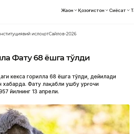
Жаҳон
Қозоғистон
Сиёсат
Т
нституциявий ислоҳот
Сайлов-2026
лла Фату 68 ёшга тўлди
аги кекса горилла 68 ёшга тўлди, дейилади
 хабарда. Фату лақабли ушбу урғочи
957 йилнинг 13 апрели.