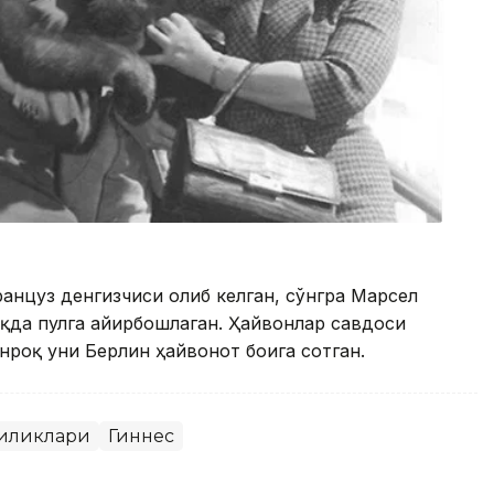
анцуз денгизчиси олиб келган, сўнгра Марсел
қда пулга айирбошлаган. Ҳайвонлар савдоси
нроқ уни Берлин ҳайвонот боғига сотган.
гиликлари
Гиннес