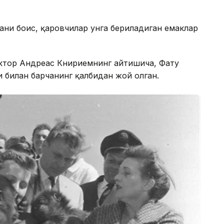
ани боис, қаровчилар унга бериладиган емаклар
октор Андреас Книриемнинг айтишича, Фату
 билан барчанинг қалбидан жой олган.