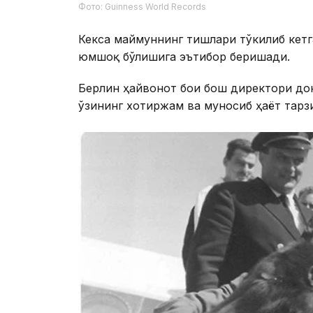
Фото: Guinness World Records
Кекса маймуннинг тишлари тўкилиб кетг
юмшоқ бўлишига эътибор беришади.
Берлин ҳайвонот боғи бош директори д
ўзининг хотиржам ва муносиб ҳаёт тарзи