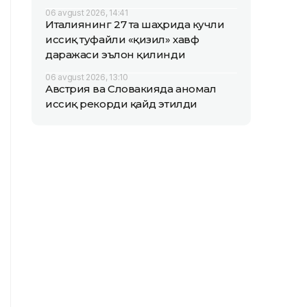
06 avgust 2026, 14:41
Италиянинг 27 та шаҳрида кучли
иссиқ туфайли «қизил» хавф
даражаси эълон қилинди
06 avgust 2026, 13:10
Австрия ва Словакияда аномал
иссиқ рекорди қайд этилди