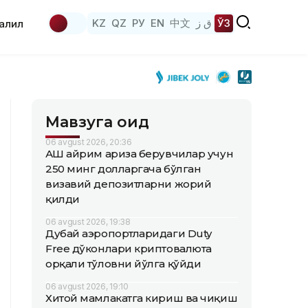
KZ
QZ
РУ
EN
中文
ق ز
ЎЗ
аҳлил
Мавзуга оид
06 avgust 2026, 20:36
АҚШ айрим ариза берувчилар учун
250 минг долларгача бўлган
визавий депозитларни жорий
қилди
06 avgust 2026, 19:38
Дубай аэропортларидаги Duty
Free дўконлари криптовалюта
орқали тўловни йўлга қўйди
06 avgust 2026, 19:10
Хитой мамлакатга кириш ва чиқиш