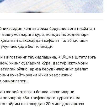
ликасидан келган ариза берувчиларга нисбатан
 маълумотларига кўра, консуллик ходимлари
аҳоланган шахслардан кафолат талаб қилиши
 учун алоҳида белгиланади.
и Пиготтнинг таъкидлашича, «Қўшма Штатларга
ёз». Унинг сўзларига кўра, дастур ижтимоий
атилган бўлиб, ариза берувчиларнинг давлат
рини кучайтирувчи Ички хавфсизлик
а ошириляпти.
ан жорий этилган бошқа чекловларни
 аввалроқ «B» тоифасидаги туристик ва
ган айрим шахслардан 20 минг долларгача