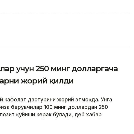
лар учун 250 минг долларгача
ларни жорий қилди
ий кафолат дастурини жорий этмоқда. Унга
риза берувчилар 100 минг доллардан 250
позит қўйиши керак бўлади, деб хабар