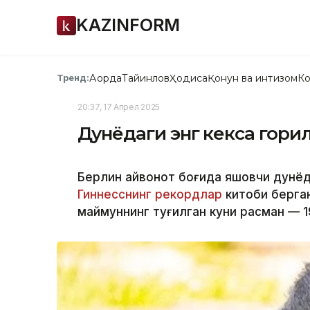
KAZINFORM
Ақорда
Тайинлов
Ҳодиса
Қонун ва интизом
Ко
Тренд:
20:37, 17 Апрел 2025
Дунёдаги энг кекса гори
Берлин ҳайвонот боғида яшовчи дунёд
Гиннесснинг рекордлар
китоби берган
маймуннинг туғилган куни расман — 1