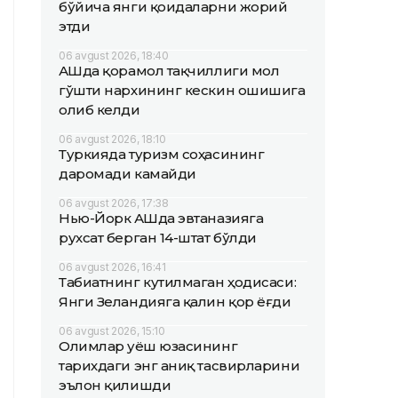
бўйича янги қоидаларни жорий
этди
06 avgust 2026, 18:40
АҚШда қорамол тақчиллиги мол
гўшти нархининг кескин ошишига
олиб келди
06 avgust 2026, 18:10
Туркияда туризм соҳасининг
даромади камайди
06 avgust 2026, 17:38
Нью-Йорк АҚШда эвтаназияга
рухсат берган 14-штат бўлди
06 avgust 2026, 16:41
Табиатнинг кутилмаган ҳодисаси:
Янги Зеландияга қалин қор ёғди
06 avgust 2026, 15:10
Олимлар Қуёш юзасининг
тарихдаги энг аниқ тасвирларини
эълон қилишди