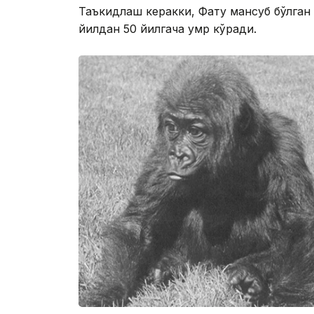
Таъкидлаш керакки, Фату мансуб бўлган
йилдан 50 йилгача умр кўради.