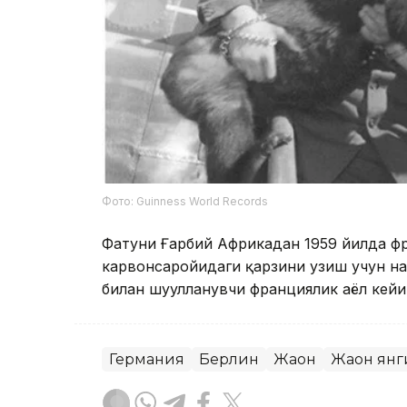
Фото: Guinness World Records
Фатуни Ғарбий Африкадан 1959 йилда фр
карвонсаройидаги қарзини узиш учун на
билан шуғулланувчи франциялик аёл кейи
Германия
Берлин
Жаҳон
Жаҳон ян