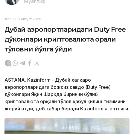
Муаллиф
19:38, 06 Август 2026
Дубай аэропортларидаги Duty Free
дўконлари криптовалюта орқали
тўловни йўлга қўйди
ASTANA. Kazinform - Дубай халқаро
аэропортларидаги божсиз савдо (Duty Free)
дўконлари Яқин Шарқда биринчи бўлиб
криптовалюта орқали тўлов қабул қилиш тизимини
жорий этди, деб хабар беради Kazinform агентлиги.