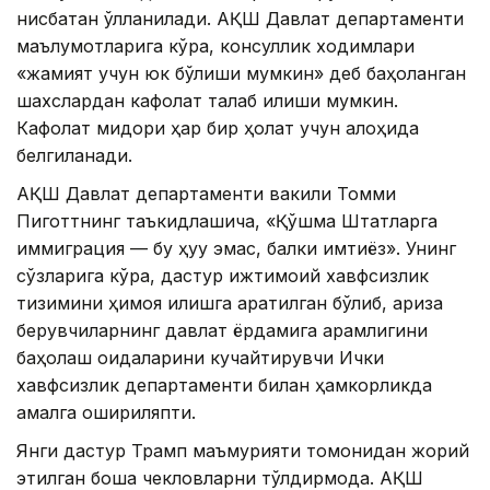
нисбатан қўлланилади. АҚШ Давлат департаменти
маълумотларига кўра, консуллик ходимлари
«жамият учун юк бўлиши мумкин» деб баҳоланган
шахслардан кафолат талаб қилиши мумкин.
Кафолат миқдори ҳар бир ҳолат учун алоҳида
белгиланади.
АҚШ Давлат департаменти вакили Томми
Пиготтнинг таъкидлашича, «Қўшма Штатларга
иммиграция — бу ҳуқуқ эмас, балки имтиёз». Унинг
сўзларига кўра, дастур ижтимоий хавфсизлик
тизимини ҳимоя қилишга қаратилган бўлиб, ариза
берувчиларнинг давлат ёрдамига қарамлигини
баҳолаш қоидаларини кучайтирувчи Ички
хавфсизлик департаменти билан ҳамкорликда
амалга ошириляпти.
Янги дастур Трамп маъмурияти томонидан жорий
этилган бошқа чекловларни тўлдирмоқда. АҚШ