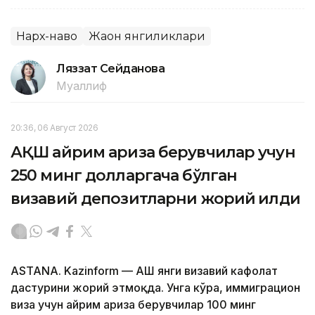
Нарх-наво
Жаҳон янгиликлари
Ляззат Сейданова
Муаллиф
20:36, 06 Август 2026
АҚШ айрим ариза берувчилар учун
250 минг долларгача бўлган
визавий депозитларни жорий қилди
ASTANA. Kazinform — АҚШ янги визавий кафолат
дастурини жорий этмоқда. Унга кўра, иммиграцион
виза учун айрим ариза берувчилар 100 минг