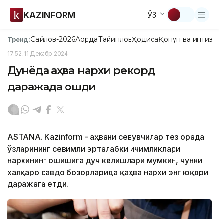
KAZINFORM
ЎЗ
Сайлов-2026
Ақорда
Тайинлов
Ҳодиса
Қонун ва интизо
Тренд:
17:52, 11 Декабр 2024
Дунёда қаҳва нархи рекорд
даражада ошди
ASTANA. Kazinform - Қаҳвани севувчилар тез орада
ўзларининг севимли эрталабки ичимликлари
нархининг ошишига дуч келишлари мумкин, чунки
халқаро савдо бозорларида қаҳва нархи энг юқори
даражага етди.