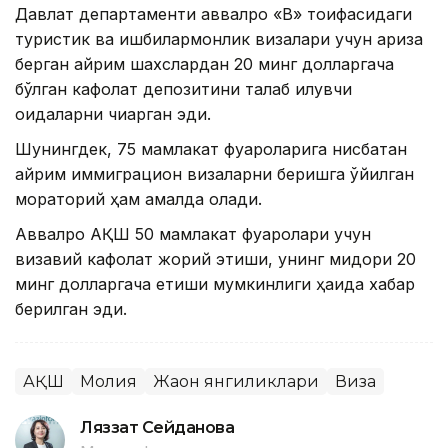
Давлат департаменти аввалроқ «B» тоифасидаги
туристик ва ишбилармонлик визалари учун ариза
берган айрим шахслардан 20 минг долларгача
бўлган кафолат депозитини талаб қилувчи
қоидаларни чиқарган эди.
Шунингдек, 75 мамлакат фуқароларига нисбатан
айрим иммиграцион визаларни беришга қўйилган
мораторий ҳам амалда қолади.
Аввалроқ АҚШ 50 мамлакат фуқаролари учун
визавий кафолат жорий этиши, унинг миқдори 20
минг долларгача етиши мумкинлиги ҳақида хабар
берилган эди.
АҚШ
Молия
Жаҳон янгиликлари
Виза
Ляззат Сейданова