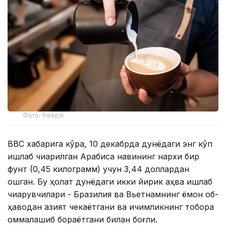
Фото: freepik
BBC хабарига кўра, 10 декабрда дунёдаги энг кўп
ишлаб чиқарилган Арабиcа навининг нархи бир
фунт (0,45 килограмм) учун 3,44 доллардан
ошган. Бу ҳолат дунёдаги икки йирик қаҳва ишлаб
чиқарувчилари - Бразилия ва Вьетнамнинг ёмон об-
ҳаводан азият чекаётгани ва ичимликнинг тобора
оммалашиб бораётгани билан боғлиқ.