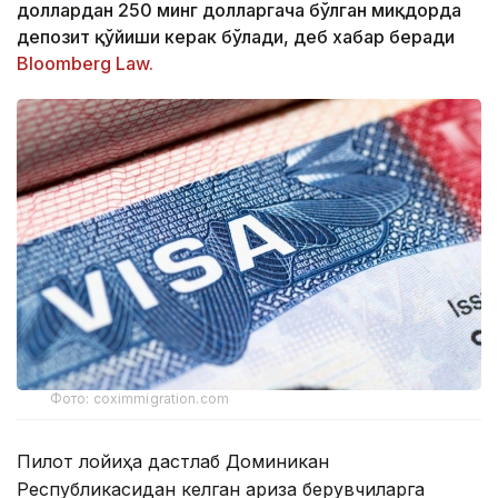
доллардан 250 минг долларгача бўлган миқдорда
депозит қўйиши керак бўлади, деб хабар беради
Bloomberg Law.
Фото: coximmigration.com
Пилот лойиҳа дастлаб Доминикан
Республикасидан келган ариза берувчиларга