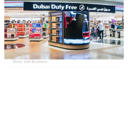
Фото: Gulf Business
Crypto.com Pay хизмати орқали криптовалюта
билан харидлар учун тўлов қилиш имконияти Дубай
халқаро аэропорти (DXB) ва Ал-Мактум
аэропортида (AMIA) ишга туширилди.
Дубай ҳукумати матбуот хизмати
Dubai Media
Office
маълум қилишича, янги тўлов имконияти ҳам
жисмоний дўконларда, ҳам интернет орқали