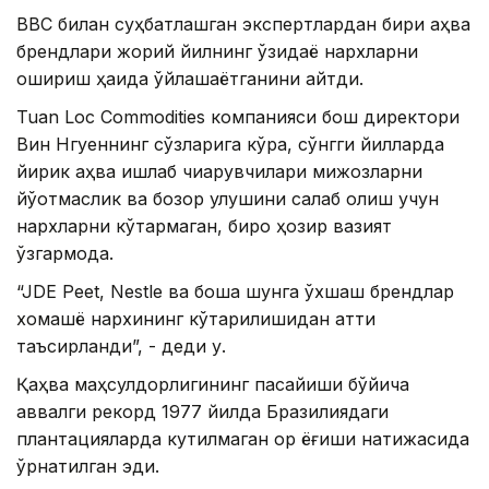
BBC билан суҳбатлашган экспертлардан бири қаҳва
брендлари жорий йилнинг ўзидаёқ нархларни
ошириш ҳақида ўйлашаётганини айтди.
Tuan Loc Commodities компанияси бош директори
Вин Нгуеннинг сўзларига кўра, сўнгги йилларда
йирик қаҳва ишлаб чиқарувчилари мижозларни
йўқотмаслик ва бозор улушини сақлаб қолиш учун
нархларни кўтармаган, бироқ ҳозир вазият
ўзгармоқда.
“JDE Peet, Nestle ва бошқа шунга ўхшаш брендлар
хомашё нархининг кўтарилишидан қаттиқ
таъсирланди”, - деди у.
Қаҳва маҳсулдорлигининг пасайиши бўйича
аввалги рекорд 1977 йилда Бразилиядаги
плантацияларда кутилмаган қор ёғиши натижасида
ўрнатилган эди.