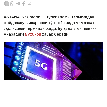
ASTANA. Kazinform — Туркияда 5G тармоғидан
фойдаланувчилар сони тўрт ой ичида мамлакат
аҳолисининг ярмидан ошди. Бу ҳақда агентликнинг
Анқарадаги
мухбири
хабар беради.
Фото: Anadolu ajansı