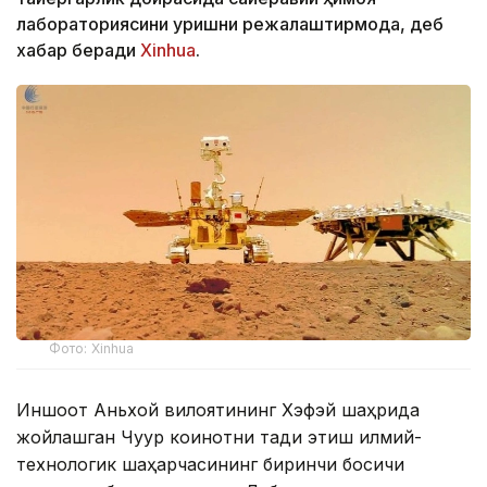
лабораториясини қуришни режалаштирмоқда, деб
хабар беради
Xinhua
.
Фото: Xinhua
Иншоот Аньхой вилоятининг Хэфэй шаҳрида
жойлашган Чуқур коинотни тадқиқ этиш илмий-
технологик шаҳарчасининг биринчи босқичи