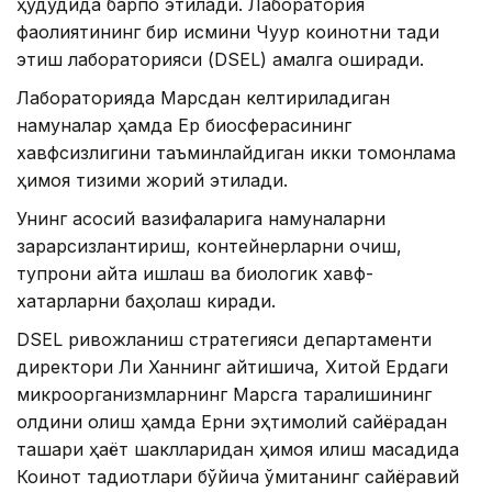
ҳудудида барпо этилади. Лаборатория
фаолиятининг бир қисмини Чуқур коинотни тадқиқ
этиш лабораторияси (DSEL) амалга оширади.
Лабораторияда Марсдан келтириладиган
намуналар ҳамда Ер биосферасининг
хавфсизлигини таъминлайдиган икки томонлама
ҳимоя тизими жорий этилади.
Унинг асосий вазифаларига намуналарни
зарарсизлантириш, контейнерларни очиш,
тупроқни қайта ишлаш ва биологик хавф-
хатарларни баҳолаш киради.
DSEL ривожланиш стратегияси департаменти
директори Ли Ханнинг айтишича, Хитой Ердаги
микроорганизмларнинг Марсга тарқалишининг
олдини олиш ҳамда Ерни эҳтимолий сайёрадан
ташқари ҳаёт шаклларидан ҳимоя қилиш мақсадида
Коинот тадқиқотлари бўйича қўмитанинг сайёравий