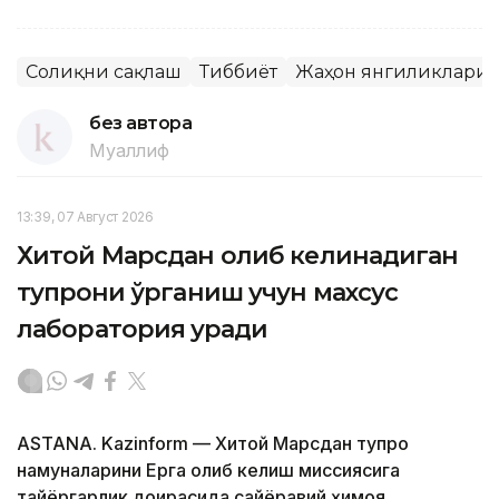
Соғлиқни сақлаш
Тиббиёт
Жаҳон янгиликлари
без автора
Муаллиф
13:39, 07 Август 2026
Хитой Марсдан олиб келинадиган
тупроқни ўрганиш учун махсус
лаборатория қуради
ASTANA. Kazinform — Хитой Марсдан тупроқ
намуналарини Ерга олиб келиш миссиясига
тайёргарлик доирасида сайёравий ҳимоя