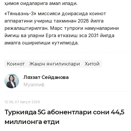
ҳимоя қоидаларига амал қилади.
«Тяньвэнь-3» миссияси доирасида коинот
аппаратини учириш тахминан 2028 йилга
режалаштирилган. Марс тупроғи намуналарини
йиғиш ва уларни Ерга етказиш эса 2031 йилда
амалга оширилиши кутилмоқда.
Коинот
Жаҳон янгиликлари
Хитой
Ляззат Сейданова
Муаллиф
12:38, 07 Август 2026
Туркияда 5G абонентлари сони 44,5
миллионга етди