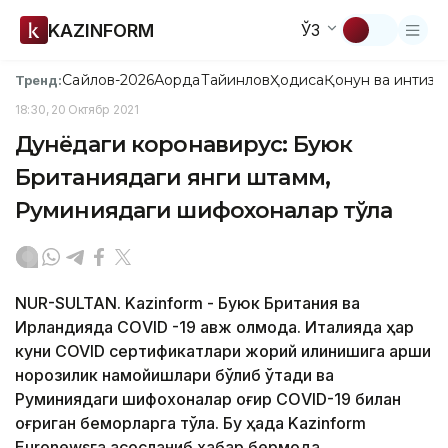
KAZINFORM
ЎЗ
Сайлов-2026
Ақорда
Тайинлов
Ҳодиса
Қонун ва интизо
Тренд:
18:30, 20 Октябр 2021
Дунёдаги коронавирус: Буюк
Британиядаги янги штамм,
Руминиядаги шифохоналар тўла
NUR-SULTAN. Kazinform - Буюк Британия ва
Ирландияда CОVID -19 авж олмоқда. Италияда ҳар
куни COVID сертификатлари жорий қилинишига қарши
норозилик намойишлари бўлиб ўтади ва
Руминиядаги шифохоналар оғир CОVID-19 билан
оғриган беморларга тўла. Бу ҳақда Kazinform
Еuronewsга асосланиб хабар бермоқда.