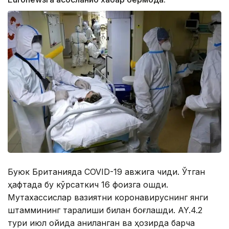
Буюк Британияда COVID-19 авжига чиқди. Ўтган
ҳафтада бу кўрсаткич 16 фоизга ошди.
Мутахассислар вазиятни коронавируснинг янги
штаммининг тарқалиши билан боғлашди. AY.4.2
тури июл ойида аниқланган ва ҳозирда барча