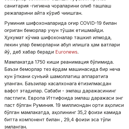
санитария -гигиена чораларини олиб ташлаш
режаларини қайта кўриб чиқишган.
Руминия шифохоналарида оғир CОVID-19 билан
оғриган беморлар учун тўшак етишмайди.
Ҳукумат кўчма шифохоналар ташкил қилмоқда,
лекин улар беморларни қабул қилишга ҳам вақтлари
йўқ, деб хабар беради
Еuronews
.
Мамлакатда 1750 киши реанимация бўлимида.
Баъзи беморлар тез ёрдам машинасида бир неча
кун ўпкани сунъий шамоллатиш аппаратига
уланган. Баъзилар касалхонага ётқизилмасдан
вафот этадилар. Сабаби - эмлаш даражасининг
пастлиги. Европа Иттифоқида эмлаш даражаси энг
паст бўлган Руминия. 19 миллиондан ортиқ аҳолиси
бўлган мамлакатда, аҳолининг 35,2 фоизи камида
битта компонент билан , 29,4 фоизи эса тўлиқ
эмланган.