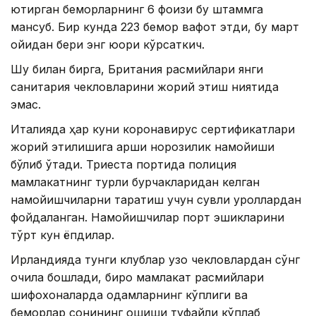
юқтирган беморларнинг 6 фоизи бу штаммга
мансуб. Бир кунда 223 бемор вафот этди, бу март
ойидан бери энг юқори кўрсаткич.
Шу билан бирга, Британия расмийлари янги
санитария чекловларини жорий этиш ниятида
эмас.
Италияда ҳар куни коронавирус сертификатлари
жорий этилишига қарши норозилик намойиши
бўлиб ўтади. Триеста портида полиция
мамлакатнинг турли бурчакларидан келган
намойишчиларни тарқатиш учун сувли қуроллардан
фойдаланган. Намойишчилар порт эшикларини
тўрт кун ёпдилар.
Ирландияда тунги клублар узоқ чекловлардан сўнг
очила бошлади, бироқ мамлакат расмийлари
шифохоналарда одамларнинг кўплиги ва
беморлар сонининг ошиши туфайли кўплаб