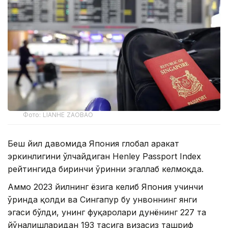
Фото: LIANHE ZAOBAO
Беш йил давомида Япония глобал ҳаракат
эркинлигини ўлчайдиган Henley Passport Index
рейтингида биринчи ўринни эгаллаб келмоқда.
Аммо 2023 йилнинг ёзига келиб Япония учинчи
ўринда қолди ва Сингапур бу унвоннинг янги
эгаси бўлди, унинг фуқаролари дунёнинг 227 та
йўналишларидан 193 тасига визасиз ташриф