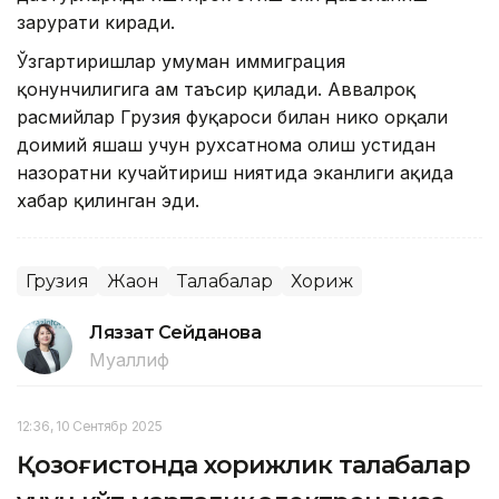
зарурати киради.
Ўзгартиришлар умуман иммиграция
қонунчилигига ҳам таъсир қилади. Аввалроқ
расмийлар Грузия фуқароси билан никоҳ орқали
доимий яшаш учун рухсатнома олиш устидан
назоратни кучайтириш ниятида эканлиги ҳақида
хабар қилинган эди.
Грузия
Жаҳон
Талабалар
Хориж
Ляззат Сейданова
Муаллиф
12:36, 10 Сентябр 2025
Қозоғистонда хорижлик талабалар