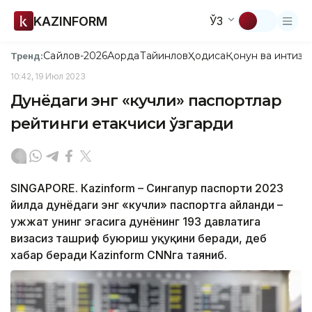
KAZINFORM
ЎЗ
Сайлов-2026
Ақорда
Тайинлов
Ҳодиса
Қонун ва интизо
Тренд:
10:42, 19 Июл 2023
Дунёдаги энг «кучли» паспортлар
рейтинги етакчиси ўзгарди
SINGAPORE. Кazinform – Сингапур паспорти 2023
йилда дунёдаги энг «кучли» паспортга айланди –
ҳужжат унинг эгасига дунёнинг 193 давлатига
визасиз ташриф буюриш ҳуқуқини беради, деб
хабар беради Кazinform CNNга таяниб.