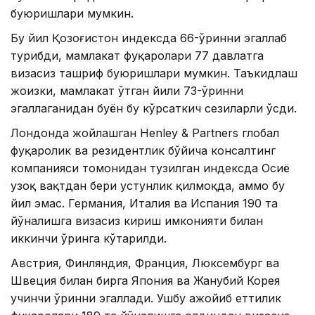
буюришлари мумкин.
Бу йил Қозоғистон индексда 66-ўринни эгаллаб
турибди, мамлакат фуқаролари 77 давлатга
визасиз ташриф буюришлари мумкин. Таъкидлаш
жоизки, мамлакат ўтган йили 73-ўринни
эгаллаганидан буён бу кўрсаткич сезиларли ўсди.
Лондонда жойлашган Henley & Partners глобал
фуқаролик ва резидентлик бўйича консалтинг
компанияси томонидан тузилган индексда Осиё
узоқ вақтдан бери устунлик қилмоқда, аммо бу
йил эмас. Германия, Италия ва Испания 190 та
йўналишга визасиз кириш имконияти билан
иккинчи ўринга кўтарилди.
Австрия, Финляндия, Франция, Люксембург ва
Швеция билан бирга Япония ва Жанубий Корея
учинчи ўринни эгаллади. Ушбу ажойиб еттилик