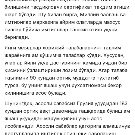
билишини тасдиқловчи сертификат тақдим этиши
шарт бўлади. Шу билан бирга, Миллий баҳолаш ва
имтиҳонлар марказига айрим ҳолатларда махсус
тиллар бўйича имтиҳонлар ташкил этиш ҳуқуқи
берилади.
Янги меъёрлар хорижий талабаларнинг таълим
жараёнига ҳам қўшимча талаблар қўяди. Хусусан,
улар ҳар йили ўқув дастурининг камида учдан бир
қисмини ўзлаштириши лозим бўлади. Агар талаба
таълимни 90 кундан ортиқ муддатга тўхтатиб
турса, бу унинг яшаш учун рухсатномаси бекор
қилинишига асос бўлади.
Шунингдек, асосли сабабсиз Грузия ҳудудидан 183
кундан ортиқ вақт давомида ташқарида бўлиш ҳам
яшаш ҳуқуқидан маҳрум қилиш учун асос
ҳисобланади. Асосли сабаблар қаторига алмашинув
дастурларида иштирок этиш ёки даволаниш