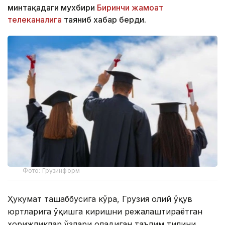
минтақадаги мухбири
Биринчи жамоат
телеканалига
таяниб хабар берди.
Фото: Грузинформ
Ҳукумат ташаббусига кўра, Грузия олий ўқув
юртларига ўқишга киришни режалаштираётган
хорижликлар ўзлари оладиган таълим тилини