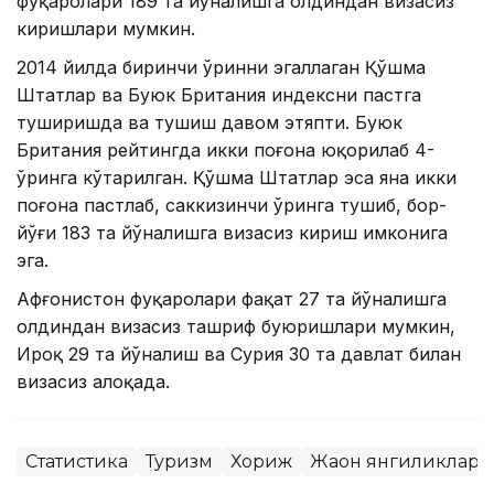
фуқаролари 189 та йўналишга олдиндан визасиз
киришлари мумкин.
2014 йилда биринчи ўринни эгаллаган Қўшма
Штатлар ва Буюк Британия индексни пастга
туширишда ва тушиш давом этяпти. Буюк
Британия рейтингда икки поғона юқорилаб 4-
ўринга кўтарилган. Қўшма Штатлар эса яна икки
поғона пастлаб, саккизинчи ўринга тушиб, бор-
йўғи 183 та йўналишга визасиз кириш имконига
эга.
Афғонистон фуқаролари фақат 27 та йўналишга
олдиндан визасиз ташриф буюришлари мумкин,
Ироқ 29 та йўналиш ва Сурия 30 та давлат билан
визасиз алоқада.
Статистика
Туризм
Хориж
Жаҳон янгиликлари