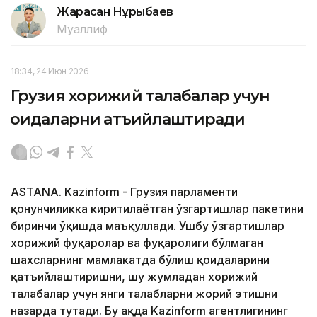
Жарасқан Нұрыбаев
Муаллиф
18:34, 24 Июн 2026
Грузия хорижий талабалар учун
қоидаларни қатъийлаштиради
ASTANA. Kazinform - Грузия парламенти
қонунчиликка киритилаётган ўзгартишлар пакетини
биринчи ўқишда маъқуллади. Ушбу ўзгартишлар
хорижий фуқаролар ва фуқаролиги бўлмаган
шахсларнинг мамлакатда бўлиш қоидаларини
қатъийлаштиришни, шу жумладан хорижий
талабалар учун янги талабларни жорий этишни
назарда тутади. Бу ҳақда Kazinform агентлигининг