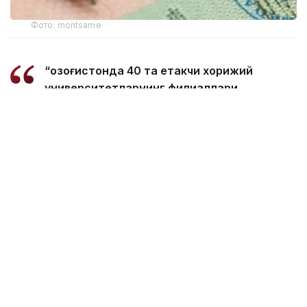
Фото: montsame
“Қозоғистонда 40 та етакчи хорижий
университетларнинг филиаллари
очилмоқда. Бугунги кунда
мамлакатимизда 31 минг 500 нафар
хорижлик талаба таҳсил олмоқда – бу
тарихий рекорддир. 2029 йилга бориб бу
сонни 150 мингга етказиш мақсад
қилинган. Бунинг учун хорижлик
талабалар, шунингдек, олимлар,
профессорлар, мутахассисларга виза
бериш тартибини қайта кўриб чиқишимиз
керак. Хорижлик талабалар учун кўп
марталик электрон виза масаласи кўриб
чиқилади”, - деди вазир Ҳукумат