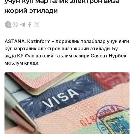
учун кўп марталик электрон виза
жорий этилади
ASTANA. Kazinform – Хорижлик талабалар учун янги
кўп марталик электрон виза жорий этилади. Бу
ҳақда ҚР Фан ва олий таълим вазири Саясат Нурбек
маълум қилди.