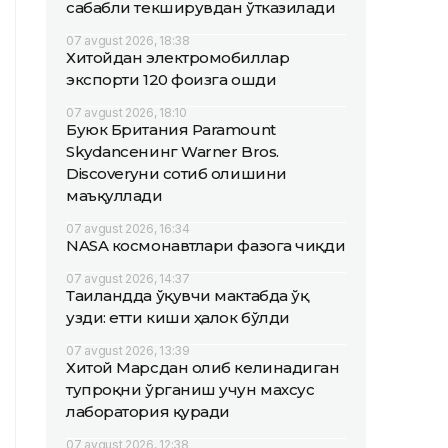
сабабли текширувдан ўтказилади
07 avgust 2026, 18:38
Хитойдан электромобиллар
экспорти 120 фоизга ошди
07 avgust 2026, 18:10
Буюк Британия Paramount
Skydanceнинг Warner Bros.
Discoveryни сотиб олишини
маъқуллади
07 avgust 2026, 16:34
NASA космонавтлари фазога чиқди
07 avgust 2026, 14:37
Таиландда ўқувчи мактабда ўқ
узди: етти киши ҳалок бўлди
07 avgust 2026, 13:39
Хитой Марсдан олиб келинадиган
тупроқни ўрганиш учун махсус
лаборатория қуради
07 avgust 2026, 12:38