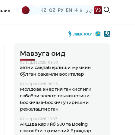
KZ
QZ
РУ
EN
中文
ق ز
ЎЗ
аҳлил
Мавзуга оид
08 avgust 2026, 09:00
Ҳаётни сақлаб қолиши мумкин
бўлган рақамли воситалар
07 avgust 2026, 20:36
Молдова энергия танқислиги
сабабли электр таъминотини
босқичма-босқич ўчиришни
режалаштирган
07 avgust 2026, 19:37
АҚШда қарийб 500 та Boeing
самолёти эҳтимолий ёриқлар