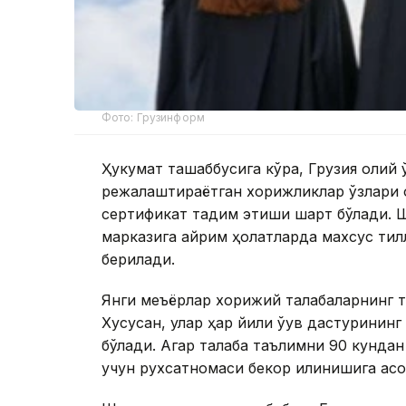
Фото: Грузинформ
Ҳукумат ташаббусига кўра, Грузия олий 
режалаштираётган хорижликлар ўзлари 
сертификат тақдим этиши шарт бўлади. 
марказига айрим ҳолатларда махсус тилл
берилади.
Янги меъёрлар хорижий талабаларнинг та
Хусусан, улар ҳар йили ўқув дастуринин
бўлади. Агар талаба таълимни 90 кундан
учун рухсатномаси бекор қилинишига асо