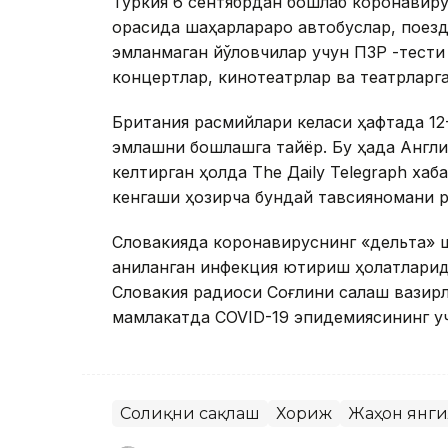
Туркия 6 сентябрдан бошлаб коронавирус
орасида шаҳарлараро автобуслар, поезд
эмланмаган йўловчилар учун ПЗР -тести 
концертлар, кинотеатрлар ва театрларга
Британия расмийлари келаси ҳафтада 12
эмлашни бошлашга тайёр. Бу ҳақда Англи
келтирган ҳолда Тhе Даily Telegraph хаб
кенгаши ҳозирча бундай тавсияномани р
Словакияда коронавируснинг «дельта» ш
аниқланган инфекция юқтириш ҳолатлари
Словакия радиоси Соғлиқни сақлаш вазир
мамлакатда COVID-19 эпидемиясининг уч
Соғлиқни сақлаш
Хориж
Жаҳон янг