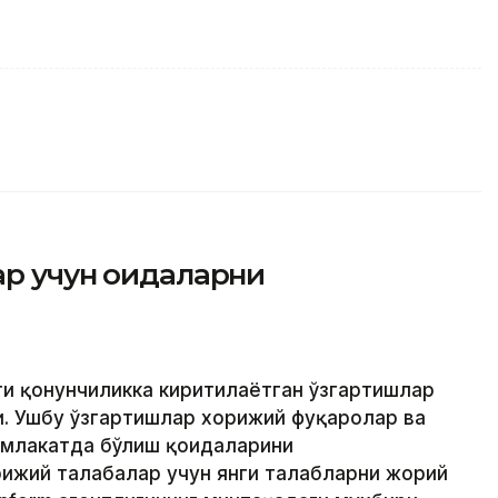
р учун қоидаларни
ти қонунчиликка киритилаётган ўзгартишлар
. Ушбу ўзгартишлар хорижий фуқаролар ва
амлакатда бўлиш қоидаларини
ижий талабалар учун янги талабларни жорий