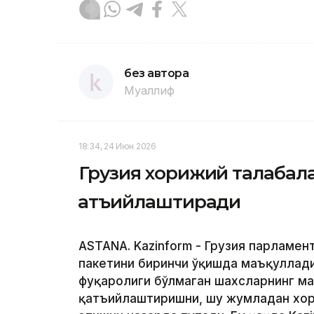
без автора
Муаллиф
18:34, 24 Июн 2026
Грузия хорижий талабала
қатъийлаштиради
ASTANA. Kazinform - Грузия парламен
пакетини биринчи ўқишда маъқуллади
фуқаролиги бўлмаган шахсларнинг м
қатъийлаштиришни, шу жумладан хор