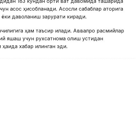
дидан 183 кундан ортиқ вақт давомида ташқарида
чун асос ҳисобланади. Асосли сабаблар қаторига
ёки даволаниш зарурати киради.
илигига ҳам таъсир қилади. Аввалроқ расмийлар
имий яшаш учун рухсатнома олиш устидан
ҳақида хабар қилинган эди.