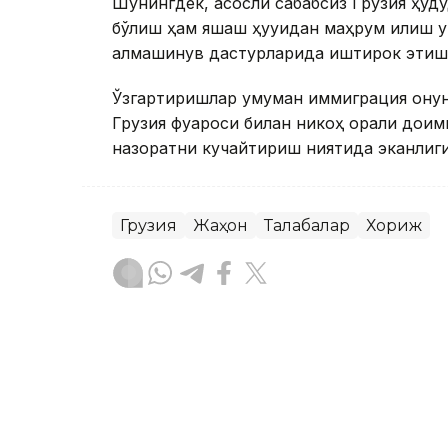
Шунингдек, асосли сабабсиз Грузия ҳуду
бўлиш ҳам яшаш ҳуқуқидан маҳрум қилиш у
алмашинув дастурларида иштирок этиш 
Ўзгартиришлар умуман иммиграция қонунч
Грузия фуқароси билан никоҳ орқали до
назоратни кучайтириш ниятида эканлиги 
Грузия
Жаҳон
Талабалар
Хориж
Ляззат Сейданова
Муаллиф