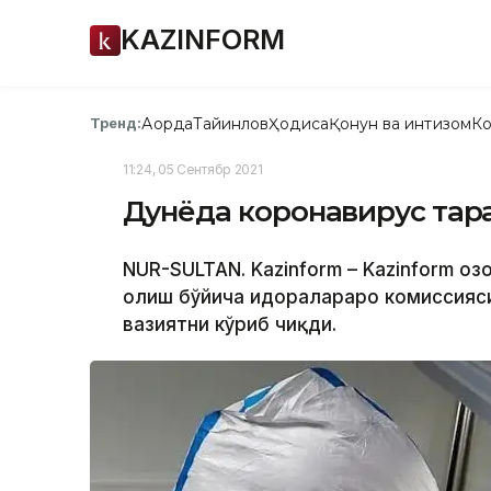
KAZINFORM
Ақорда
Тайинлов
Ҳодиса
Қонун ва интизом
Ко
Тренд:
11:24, 05 Сентябр 2021
Дунёда коронавирус тарқ
NUR-SULTAN. Kazinform – Kazinform Қ
олиш бўйича идоралараро комиссияси
вазиятни кўриб чиқди.