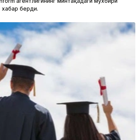
inform агентлигининг минтақадаги мухбири
 хабар берди.