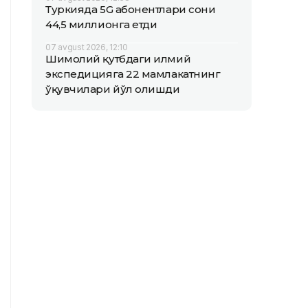
Туркияда 5G абонентлари сони
44,5 миллионга етди
07 avgust 2026, 12:10
Шимолий қутбдаги илмий
экспедицияга 22 мамлакатнинг
ўқувчилари йўл олишди