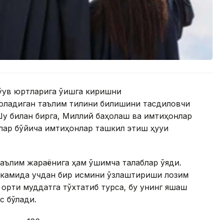
ўқув юртларига ўқишга киришни
оладиган таълим тилини билишини тасдиқловчи
Шу билан бирга, Миллий баҳолаш ва имтиҳонлар
ар бўйича имтиҳонлар ташкил этиш ҳуқуқи
ълим жараёнига ҳам қўшимча талаблар қўяди.
г камида учдан бир қисмини ўзлаштириши лозим
 ортиқ муддатга тўхтатиб турса, бу унинг яшаш
с бўлади.