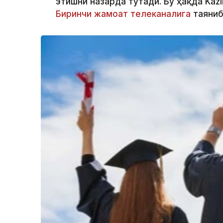
этишни назарда тутади. Бу ҳақда Kaz
Биринчи жамоат телеканалига
таяниб