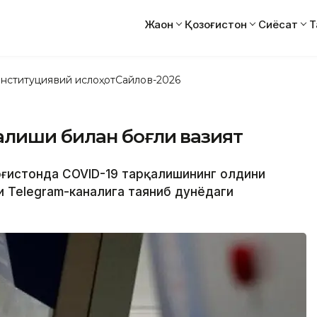
Жаҳон
Қозоғистон
Сиёсат
Т
нституциявий ислоҳот
Сайлов-2026
алиши билан боғлиқ вазият
озоғистонда COVID-19 тарқалишининг олдини
 Telegram-каналига таяниб дунёдаги