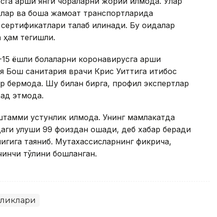
га қарши янги чораларни жорий қилмоқда. Улар
лар ва бошқа жамоат транспортларида
сертификатлари талаб қилинади. Бу қоидалар
 ҳам тегишли.
-15 ёшли болаларни коронавирусга қарши
я Бош санитария врачи Крис Уиттига иқтибос
ар бермоқда. Шу билан бирга, профил экспертлар
ад этмоқда.
тамми устунлик қилмоқда. Унинг мамлакатда
даги улуши 99 фоиздан ошади, деб хабар беради
лигига таяниб. Мутахассисларнинг фикрича,
инчи тўлқини бошланган.
иликлари