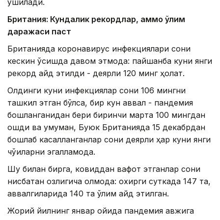
қўшилади.
Британия: Кундалик рекордлар, аммо ўлим
даражаси паст
Британияда коронавирус инфекциялари сони
кескин ўсишда давом этмоқда: пайшанба куни янги
рекорд қайд этилди - деярли 120 минг ҳолат.
Олдинги куни инфекциялар сони 106 мингни
ташкил этган бўлса, бир кун аввал - пандемия
бошланганидан бери биринчи марта 100 мингдан
ошди ва умуман, Буюк Британияда 15 декабрдан
бошлаб касалланганлар сони деярли ҳар куни янги
чўққиларни эгалламоқда.
Шу билан бирга, ковиддан вафот этганлар сони
нисбатан озлигича қолмоқда: охирги суткада 147 та,
аввалгиларида 140 та ўлим қайд этилган.
Жорий йилнинг январ ойида пандемия авжига