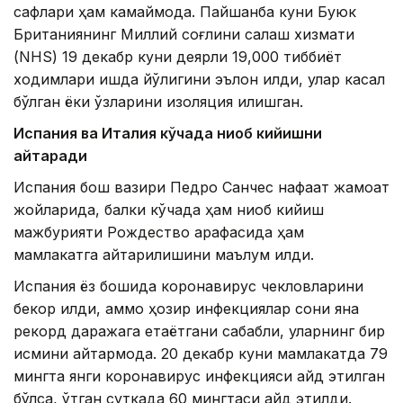
сафлари ҳам камаймоқда. Пайшанба куни Буюк
Британиянинг Миллий соғлиқни сақлаш хизмати
(NHS) 19 декабр куни деярли 19,000 тиббиёт
ходимлари ишда йўқлигини эълон қилди, улар касал
бўлган ёки ўзларини изоляция қилишган.
Испания ва Италия кўчада ниқоб кийишни
қайтаради
Испания бош вазири Педро Санчес нафақат жамоат
жойларида, балки кўчада ҳам ниқоб кийиш
мажбурияти Рождество арафасида ҳам
мамлакатга қайтарилишини маълум қилди.
Испания ёз бошида коронавирус чекловларини
бекор қилди, аммо ҳозир инфекциялар сони яна
рекорд даражага етаётгани сабабли, уларнинг бир
қисмини қайтармоқда. 20 декабр куни мамлакатда 79
мингта янги коронавирус инфекцияси қайд этилган
бўлса, ўтган суткада 60 мингтаси қайд этилди.