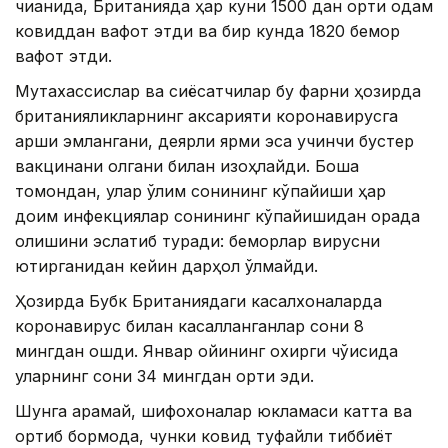
чиққанида, Британияда ҳар куни 1500 дан ортиқ одам
ковиддан вафот этди ва бир кунда 1820 бемор
вафот этди.
Мутахассислар ва сиёсатчилар бу фарқни ҳозирда
британияликларнинг аксарияти коронавирусга
қарши эмлангани, деярли ярми эса учинчи бустер
вакцинани олгани билан изоҳлайди. Бошқа
томондан, улар ўлим сонининг кўпайиши ҳар
доим инфекциялар сонининг кўпайишидан орқада
қолишини эслатиб туради: беморлар вирусни
юқтирганидан кейин дарҳол ўлмайди.
Ҳозирда Бубк Британиядаги касалхоналарда
коронавирус билан касалланганлар сони 8
мингдан ошди. Январ ойининг охирги чўққисида
уларнинг сони 34 мингдан ортиқ эди.
Шунга қарамай, шифохоналар юкламаси катта ва
ортиб бормоқда, чунки ковид туфайли тиббиёт