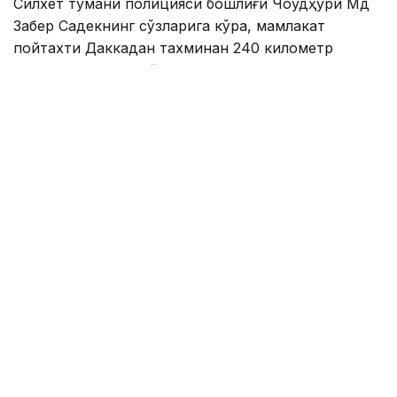
Силхет тумани полицияси бошлиғи Чоудҳурй Мд
Забер Садекнинг сўзларига кўра, мамлакат
пойтахти Даккадан тахминан 240 километр
шимоли-шарқда жойлашган Силхет туманида
иккита йўловчи автобуси тўқнашди.
Саккиз киши воқеа жойида ҳалок бўлди. Яна бир
киши олган жароҳатларидан касалхонада вафот
этди.
– Бахтсиз ҳодисада яна 14 киши жароҳат
олди. Ҳозирги маълумотларга кўра,
улардан 2 тасининг аҳволи оғир, – деди
полиция вакили.
Иккинчи бахтсиз ҳодиса Даккадан тахминан 197
километр шимоли-ғарбда жойлашган Богра
туманида содир бўлди. Маҳаллий ёнғин ва
фуқаролик мудофааси хизмати вакили Мд. Шаҳидул
Исломнинг сўзларига кўра, ҳодисада 7 киши