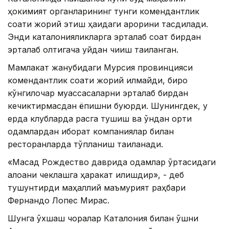
ҳокимият органларининг тунги комендантлик
соати жорий этиш ҳақидаги қарорини тасдиқлади.
Энди каталонияликларга эрталаб соат бирдан
эрталаб олтигача уйдан чиқиш тақиқланган.
Мамлакат жанубидаги Мурсия провинцияси
комендантлик соати жорий қилмайди, бироқ
кўнгилочар муассасаларни эрталаб бирдан
кечиктирмасдан ёпишни буюрди. Шунингдек, у
ерда клубларда рақсга тушиш ва ўндан ортиқ
одамлардан иборат компаниялар билан
ресторанларда тўпланиш тақиқланади.
«Мақсад Рождество даврида одамлар ўртасидаги
алоқани чеклашга ҳаракат қилишдир», - деб
тушунтирди маҳаллий маъмурият раҳбари
Фернандо Лопес Мирас.
Шунга ўхшаш чоралар Каталония билан қўшни