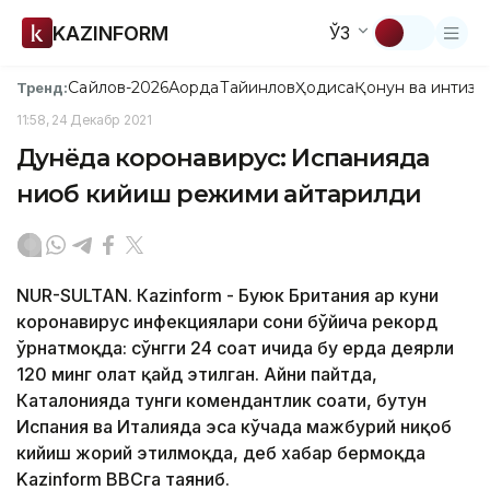
KAZINFORM
ЎЗ
Сайлов-2026
Ақорда
Тайинлов
Ҳодиса
Қонун ва интизо
Тренд:
11:58, 24 Декабр 2021
Дунёда коронавирус: Испанияда
ниқоб кийиш режими қайтарилди
NUR-SULTAN. Кazinform - Буюк Британия ҳар куни
коронавирус инфекциялари сони бўйича рекорд
ўрнатмоқда: сўнгги 24 соат ичида бу ерда деярли
120 минг ҳолат қайд этилган. Айни пайтда,
Каталонияда тунги комендантлик соати, бутун
Испания ва Италияда эса кўчада мажбурий ниқоб
кийиш жорий этилмоқда, деб хабар бермоқда
Kazinform BBCга таяниб.