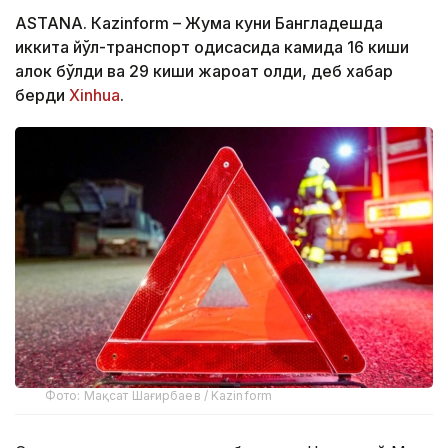
ASTANА. Кazinform – Жума куни Бангладешда
иккита йўл-транспорт ҳодисасида камида 16 киши
ҳалок бўлди ва 29 киши жароҳат олди, деб хабар
берди
Xinhua
.
Фото: Мақсат Шағирбаев / Kazinform