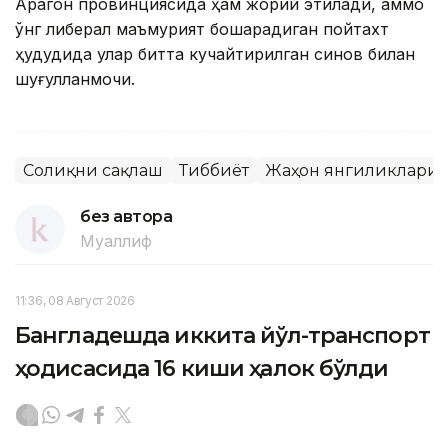
Арагон провинциясида ҳам жорий этилади, аммо
ўнг либерал маъмурият бошқарадиган пойтахт
ҳудудида улар битта кучайтирилган синов билан
шуғулланмоқчи.
Соғлиқни сақлаш
Тиббиёт
Жаҳон янгиликлари
без автора
Муаллиф
11:36, 08 Август 2026
Бангладешда иккита йўл-транспорт
ҳодисасида 16 киши ҳалок бўлди