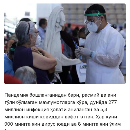
Пандемия бошланганидан бери, расмий ва аниқ
тўлиқ бўлмаган маълумотларга кўра, дунёда 277
миллион инфекция ҳолати аниқланган ва 5,3
миллион киши ковиддан вафот этган. Ҳар куни
900 мингга яқин вирус юқади ва 8 мингга яқин ўлим