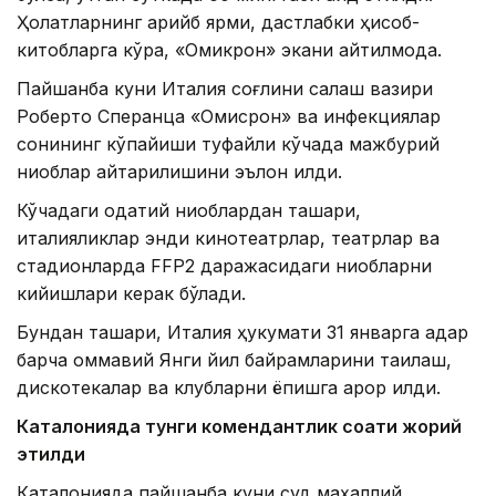
Ҳолатларнинг қарийб ярми, дастлабки ҳисоб-
китобларга кўра, «Омикрон» экани айтилмоқда.
Пайшанба куни Италия соғлиқни сақлаш вазири
Роберто Сперанца «Омиcрон» ва инфекциялар
сонининг кўпайиши туфайли кўчада мажбурий
ниқоблар қайтарилишини эълон қилди.
Кўчадаги одатий ниқоблардан ташқари,
италияликлар энди кинотеатрлар, театрлар ва
стадионларда FFP2 даражасидаги ниқобларни
кийишлари керак бўлади.
Бундан ташқари, Италия ҳукумати 31 январга қадар
барча оммавий Янги йил байрамларини тақиқлаш,
дискотекалар ва клубларни ёпишга қарор қилди.
Каталонияда тунги комендантлик соати жорий
этилди
Каталонияда пайшанба куни суд маҳаллий