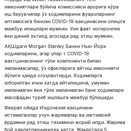
имкониятлари бўйича комиссияси қарорига кўра
иш берувчилар ўз ходимларини фуқароларнинг
илтимосига биноан COVID-19 вакцинасини олишга
мажбур қилишлари мумкин. Уни фақат ногиронлик
ёки диний эътиқод асосида рад этиш мумкин.
АҚШдаги Morgan Stanley Банки Нью-Йорк
ходимларини, агар улар т COVID-19
вактцинасининг тўлиқ компоненти билан
эмланмасалар, ўз офисларига қайтиш имконияти
йўқлиги ҳақида огоҳлантирди. Ходимларга
юборилган ички хатда айтилишича, умуман
эмланмаган ёки тўлиқ эмланмаган банк ходимлари
масофадан туриб ишлашга мажбур бўлишади.
Феврал ойида Индонезия вакцинани
истамаганлар учун жарималар ва ижтимоий
ёрдамни рад этиш тизимини жорий қилди. Жарима
бой давлатларникидек катта, Жакартада 5