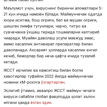
Маълумот учун, вируснинг биринчи аломатлари 5-
21 кун ичида намоён бўлади. Маймунчечак одатда
юқори иситма, бош оғриғи, бел ва мушак оғриғи,
шишган лимфа тугунлари, чарчоқ, титроқ ва
сувчечакка ўхшаш терида тошмаларни келтириб
чиқаради. Муайян даволаш усули мавжуд эмас,
аммо касаллик антивирал препаратлар билан
даволанади. Аксарият ҳолларда касаллик енгил
кечиб, беморлар бир неча ҳафта ичида тузалиб
кетади.
ЖССТ ирқчилик ва камситиш билан боғлиқ
хавотирлар туфайли 2022 йилда маймунчечак
номини «М-pox»га
ўзгартирган
.
Эслатиб ўтамиз, аввалроқ ЖССТ маймун чечаги
вируси сабабли глобал фавқулодда ҳолат эълон
қилгани ҳақида
ёзган эдик
.