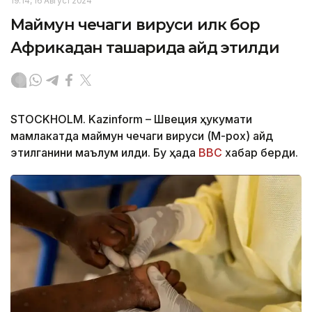
19:14, 16 Август 2024
Маймун чечаги вируси илк бор
Африкадан ташқарида қайд этилди
STOCKHOLM. Kazinform – Швеция ҳукумати
мамлакатда маймун чечаги вируси (M-pox) қайд
этилганини маълум қилди. Бу ҳақда
BBC
хабар берди.