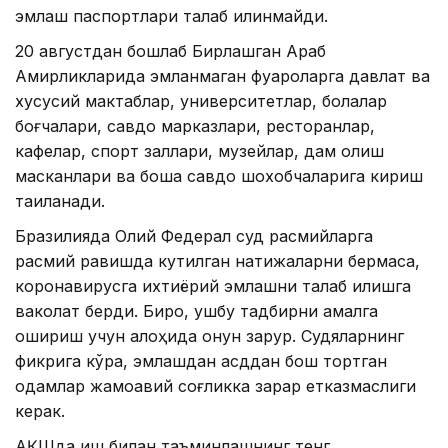
эмлаш паспортлари талаб қилинмайди.
20 августдан бошлаб Бирлашган Араб
Амирликларида эмланмаган фуқароларга давлат ва
хусусий мактаблар, университетлар, болалар
боғчалари, савдо марказлари, ресторанлар,
кафелар, спорт заллари, музейлар, дам олиш
масканлари ва бошқа савдо шохобчаларига кириш
тақиқланади.
Бразилияда Олий Федерал суд расмийларга
расмий равишда кутилган натижаларни бермаса,
коронавирусга ихтиёрий эмлашни талаб қилишга
ваколат берди. Бироқ, ушбу тадбирни амалга
ошириш учун алоҳида қонун зарур. Судяларнинг
фикрига кўра, эмлашдан қасддан бош тортган
одамлар жамоавий соғликка зарар етказмаслиги
керак.
АҚШда иш билан таъминлашнинг тенг