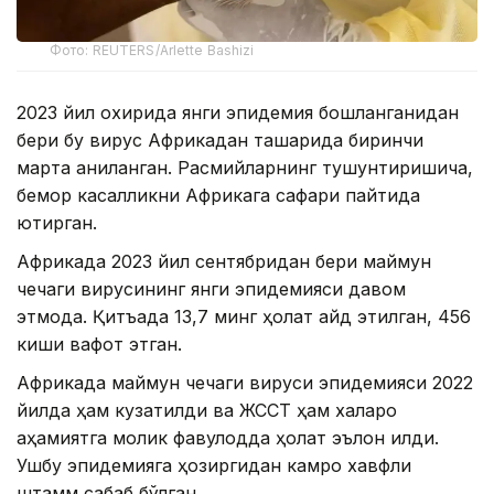
Фото: REUTERS/Arlette Bashizi
2023 йил охирида янги эпидемия бошланганидан
бери бу вирус Африкадан ташқарида биринчи
марта аниқланган. Расмийларнинг тушунтиришича,
бемор касалликни Африкага сафари пайтида
юқтирган.
Африкада 2023 йил сентябридан бери маймун
чечаги вирусининг янги эпидемияси давом
этмоқда. Қитъада 13,7 минг ҳолат қайд этилган, 456
киши вафот этган.
Африкада маймун чечаги вируси эпидемияси 2022
йилда ҳам кузатилди ва ЖССТ ҳам халқаро
аҳамиятга молик фавқулодда ҳолат эълон қилди.
Ушбу эпидемияга ҳозиргидан камроқ хавфли
штамм сабаб бўлган.