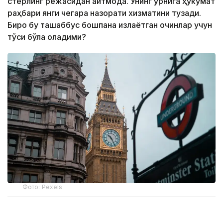
стерлинг режасидан қайтмоқда. Унинг ўрнига ҳукумат
раҳбари янги чегара назорати хизматини тузади.
Бироқ бу ташаббус бошпана излаётган қочқинлар учун
тўсиқ бўла оладими?
Фото: Pexels
Бошпана изловчиларни Руандага олиб келиши