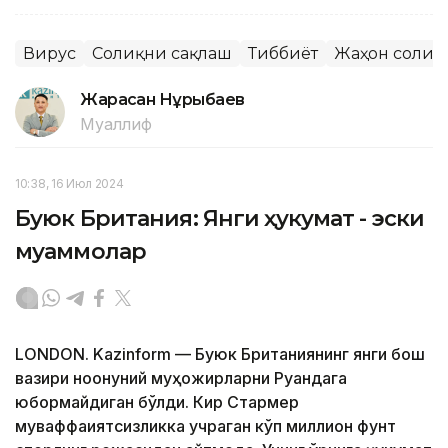
Вирус
Соғлиқни сақлаш
Тиббиёт
Жаҳон соғлиқ
Жарасқан Нұрыбаев
Муаллиф
10:38, 16 Июл 2024
Буюк Британия: Янги ҳукумат - эски
муаммолар
LONDON. Kazinform — Буюк Британиянинг янги бош
вазири ноқонуний муҳожирларни Руандага
юбормайдиган бўлди. Кир Стармер
муваффақиятсизликка учраган кўп миллион фунт