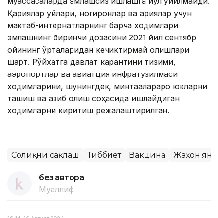
муассасаларда эмлашсиз ишлашга йўл қўйилмайди.
Қариялар уйлари, ногиронлар ва қариялар учун
мактаб-интернатларнинг барча ходимлари
эмлашнинг биринчи дозасини 2021 йил сентябр
ойининг ўрталаридан кечиктирмай олишлари
шарт. Рўйхатга давлат карантини тизими,
аэропортлар ва авиатция инфратузилмаси
ходимларини, шунингдек, минтақалараро юкларни
ташиш ва қазиб олиш соҳасида ишлайдиган
ходимларни киритиш режалаштирилган.
Соғлиқни сақлаш
Тиббиёт
Вакцина
Жаҳон ян
без автора
Муаллиф