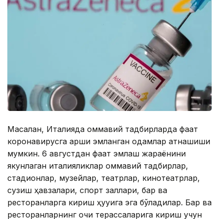
Масалан, Италияда оммавий тадбирларда фақат
коронавирусга қарши эмланган одамлар қатнашиши
мумкин. 6 августдан фақат эмлаш жараёнини
якунлаган италияликлар оммавий тадбирлар,
стадионлар, музейлар, театрлар, кинотеатрлар,
сузиш ҳавзалари, спорт заллари, бар ва
ресторанларга кириш ҳуқуқига эга бўладилар. Бар ва
ресторанларнинг очиқ терассаларига кириш учун