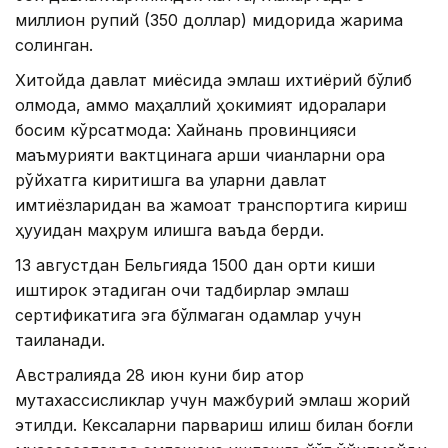
миллион рупий (350 доллар) миқдорида жарима
солинган.
Хитойда давлат миқёсида эмлаш ихтиёрий бўлиб
қолмоқда, аммо маҳаллий ҳокимият идоралари
босим кўрсатмоқда: Хайнань провинцияси
маъмурияти вактцинага қарши чиққанларни қора
рўйхатга киритишга ва уларни давлат
имтиёзларидан ва жамоат транспортига кириш
ҳуқуқидан маҳрум қилишга ваъда берди.
13 августдан Бельгияда 1500 дан ортиқ киши
иштирок этадиган очиқ тадбирлар эмлаш
сертификатига эга бўлмаган одамлар учун
тақиқланади.
Австралияда 28 июн куни бир қатор
мутахассисликлар учун мажбурий эмлаш жорий
этилди. Кексаларни парвариш қилиш билан боғлиқ