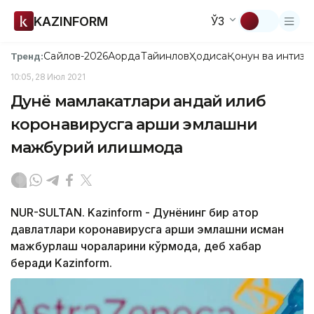
KAZINFORM
ЎЗ
Сайлов-2026
Ақорда
Тайинлов
Ҳодиса
Қонун ва интизо
Тренд:
10:05, 28 Июл 2021
Дунё мамлакатлари қандай қилиб
коронавирусга қарши эмлашни
мажбурий қилишмоқда
NUR-SULTAN. Kazinform - Дунёнинг бир қатор
давлатлари коронавирусга қарши эмлашни қисман
мажбурлаш чораларини кўрмоқда, деб хабар
беради Kazinform.