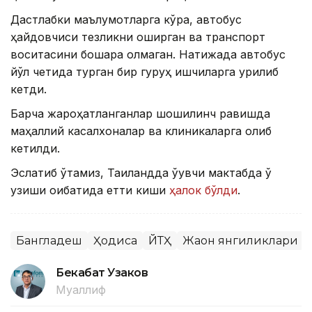
Дастлабки маълумотларга кўра, автобус
ҳайдовчиси тезликни оширган ва транспорт
воситасини бошқара олмаган. Натижада автобус
йўл четида турган бир гуруҳ ишчиларга урилиб
кетди.
Барча жароҳатланганлар шошилинч равишда
маҳаллий касалхоналар ва клиникаларга олиб
кетилди.
Эслатиб ўтамиз, Таиландда ўқувчи мактабда ўқ
узиши оқибатида етти киши
ҳалок бўлди
.
Бангладеш
Ҳодиса
ЙТҲ
Жаҳон янгиликлари
Бекабат Узаков
Муаллиф