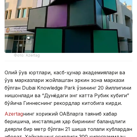
Фото: Azertag
Олий ўқув юртлари, касб-ҳунар академиялари ва
ўқув марказлари жойлашган эркин зона маркази
бўлган Dubai Knowledge Park ўзининг 20 йиллигини
нишонлади ва “Дунёдаги энг катта Рубик кубиги”
бўйича Гиннеснинг рекордлар китобига кирди.
Аzertag
нинг хорижий ОАВларга таяниб хабар
беришича, инсталяция ҳар бирининг баландлиги
деярли бир метр бўлган 21 шиша толали кублардан
иборат. Ҳайкалнинг оғирлиги 300 килограммдан