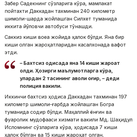
Забер Садекнинг сўзларига кўра, мамлакат
пойтахти Даккадан тахминан 240 километр
шимоли-шарқда жойлашган Силхет туманида
иккита йўловчи автобуси тўқнашди.
Саккиз киши воқеа жойида ҳалок бўлди. Яна бир
киши олган жароҳатларидан касалхонада вафот
этди.
– Бахтсиз ҳодисада яна 14 киши жароҳат
олди. Ҳозирги маълумотларга кўра,
улардан 2 тасининг аҳволи оғир, – деди
полиция вакили.
Иккинчи бахтсиз ҳодиса Даккадан тахминан 197
километр шимоли-ғарбда жойлашган Богра
туманида содир бўлди. Маҳаллий ёнғин ва
фуқаролик мудофааси хизмати вакили Мд. Шаҳидул
Исломнинг сўзларига кўра, ҳодисада 7 киши
ҳалок бўлган ва 15 киши жароҳат олган.