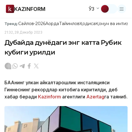
KAZINFORM
ЎЗ
Сайлов-2026
Ақорда
Тайинлов
Ҳодиса
Қонун ва интизо
Тренд:
21:32, 28 Декабр 2023
Дубайда дунёдаги энг катта Рубик
кубиги қурилди
БААнинг улкан ҳайкалтарошлик инсталяцияси
Гиннеснинг рекордлар китобига киритилди, деб
хабар беради
Каzinform
агентлиги
Аzertag
га таяниб.