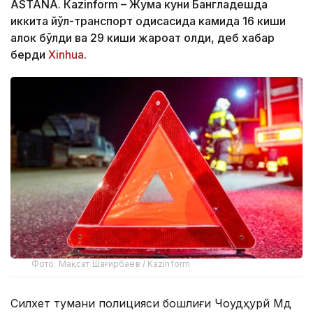
ASTANА. Кazinform – Жума куни Бангладешда
иккита йўл-транспорт ҳодисасида камида 16 киши
ҳалок бўлди ва 29 киши жароҳат олди, деб хабар
берди
Xinhua
.
Фото: Мақсат Шағирбаев / Kazinform
Силхет тумани полицияси бошлиғи Чоудҳурй Мд