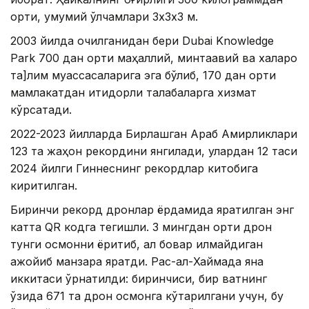
ортиқ, умумий ўлчамлари 3х3х3 м.
2003 йилда очилганидан бери Dubai Knowledge
Park 700 дан ортиқ маҳаллий, минтақавий ва халқаро
та]лим муассасаларига эга бўлиб, 170 дан ортиқ
мамлакатдан иқтидорли талабаларга хизмат
кўрсатади.
2022-2023 йилларда Бирлашган Араб Амирликлари
123 та жаҳон рекордини янгилади, улардан 12 таси
2024 йилги Гиннеснинг рекордлар китобига
киритилган.
Биринчи рекорд дронлар ёрдамида яратилган энг
катта QR кодга тегишли. 3 мингдан ортиқ дрон
тунги осмонни ёритиб, ақл бовар қилмайдиган
ажойиб манзара яратди. Рас-ал-Хаймада яна
иккитаси ўрнатилди: биринчиси, бир вақтнинг
ўзида 671 та дрон осмонга кўтарилгани учун, бу