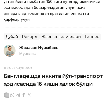
ўтган йилга нисбатан 150 тага кўпдир, иккинчиси
эса масофадан бошқариладиган учувчисиз
аппаратлар томонидан яратилган энг катта
ҳарфлар учун.
Дубай
Рекорд
Жаҳон янгиликлари
Гиннес
Жарасқан Нұрыбаев
Муаллиф
11:36, 08 Август 2026
Бангладешда иккита йўл-транспорт
ҳодисасида 16 киши ҳалок бўлди