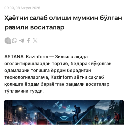
09:00, 08 Август 2026
Ҳаётни сақлаб қолиши мумкин бўлган
рақамли воситалар
ASTANA. Kazinform — Зилзила ҳақида
огоҳлантиришлардан тортиб, бедарак йўқолган
одамларни топишга ёрдам берадиган
технологияларгача, Кazinform ҳаётни сақлаб
қолишга ёрдам бераётган рақамли воситалар
тўпламини тузди.