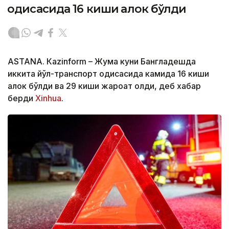
ҳодисасида 16 киши ҳалок бўлди
ASTANА. Кazinform – Жума куни Бангладешда
иккита йўл-транспорт ҳодисасида камида 16 киши
ҳалок бўлди ва 29 киши жароҳат олди, деб хабар
берди
Xinhua
.