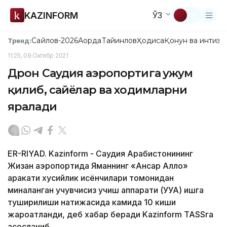
KAZINFORM
ЎЗ
Сайлов-2026
Ақорда
Тайинлов
Ҳодиса
Қонун ва интизо
Тренд:
11:25, 09 Октябр 2021
Дрон Саудия аэропортига ҳужум
қилиб, сайёҳлар ва ходимларни
яралади
ER-RIYAD. Kazinform - Саудия Арабистонининг
Жизан аэропортида Яманнинг «Ансар Аллоҳ»
ҳаракати хусийлик исёнчилари томонидан
миналанган учувчисиз учиш аппарати (УУА) ишга
туширилиши натижасида камида 10 киши
жароҳатланди, деб хабар беради Kazinform TASSга
асосланиб.