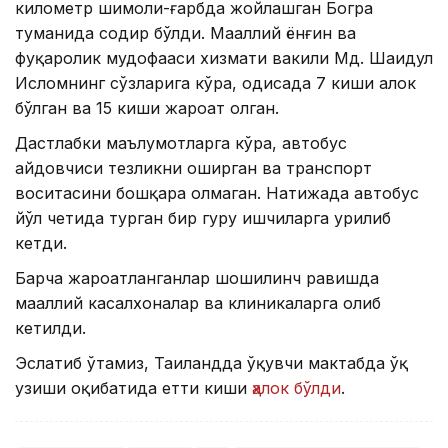
километр шимоли-ғарбда жойлашган Богра
туманида содир бўлди. Маҳаллий ёнғин ва
фуқаролик мудофааси хизмати вакили Мд. Шаҳидул
Исломнинг сўзларига кўра, ҳодисада 7 киши ҳалок
бўлган ва 15 киши жароҳат олган.
Дастлабки маълумотларга кўра, автобус
ҳайдовчиси тезликни оширган ва транспорт
воситасини бошқара олмаган. Натижада автобус
йўл четида турган бир гуруҳ ишчиларга урилиб
кетди.
Барча жароҳатланганлар шошилинч равишда
маҳаллий касалхоналар ва клиникаларга олиб
кетилди.
Эслатиб ўтамиз, Таиландда ўқувчи мактабда ўқ
узиши оқибатида етти киши
ҳалок бўлди
.