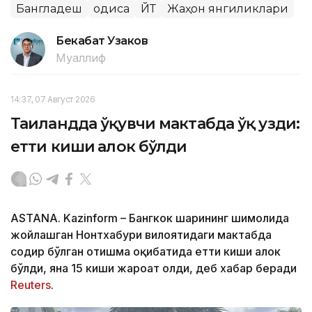
Бангладеш
Ҳодиса
ЙТҲ
Жаҳон янгиликлари
Бекабат Узаков
Муаллиф
14:37, 07 Август 2026
Таиландда ўқувчи мактабда ўқ узди:
етти киши ҳалок бўлди
ASTANA. Kazinform – Бангкок шаҳрининг шимолида
жойлашган Нонтхабури вилоятидаги мактабда
содир бўлган отишма оқибатида етти киши ҳалок
бўлди, яна 15 киши жароҳат олди, деб хабар беради
Reuters
.