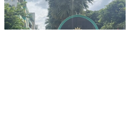
Фото: ข่าวสด
Ҳалок бўлганлар орасида уч нафар ўқитувчи, уч
нафар ўқувчи ва ўз жонига қасд қилган ҳужумчи ҳам
бор. Жароҳатланганлардан икки нафарининг аҳволи
оғир.
Полиция маълумотига кўра, ҳужумчи 14 ёшли