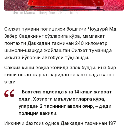
Фото: Мақсат Шағирбаев / Kazinform
Силхет тумани полицияси бошлиғи Чоудҳурй Мд
Забер Садекнинг сўзларига кўра, мамлакат
пойтахти Даккадан тахминан 240 километр
шимоли-шарқда жойлашган Силхет туманида
иккита йўловчи автобуси тўқнашди.
Саккиз киши воқеа жойида ҳалок бўлди. Яна бир
киши олган жароҳатларидан касалхонада вафот
этди.
– Бахтсиз ҳодисада яна 14 киши жароҳат
олди. Ҳозирги маълумотларга кўра,
улардан 2 тасининг аҳволи оғир, – деди
полиция вакили.
Иккинчи бахтсиз ҳодиса Даккадан тахминан 197