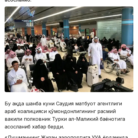
Бу ҳақда шанба куни Саудия матбуот агентлиги
араб коалицияси қўмондонлигининг расмий
вакили полковник Турки ал-Маликий баёнотига
асосланиб хабар берди.
«Душманнинг Жизан аэропортига УУА ёрдамида