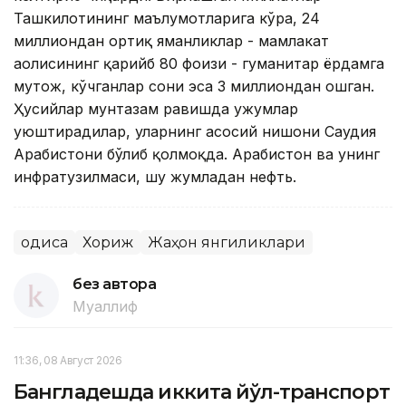
Ташкилотининг маълумотларига кўра, 24
миллиондан ортиқ яманликлар - мамлакат
аҳолисининг қарийб 80 фоизи - гуманитар ёрдамга
муҳтож, кўчганлар сони эса 3 миллиондан ошган.
Ҳусийлар мунтазам равишда ҳужумлар
уюштирадилар, уларнинг асосий нишони Саудия
Арабистони бўлиб қолмоқда. Арабистон ва унинг
инфратузилмаси, шу жумладан нефть.
Ҳодиса
Хориж
Жаҳон янгиликлари
без автора
Муаллиф
11:36, 08 Август 2026
Бангладешда иккита йўл-транспорт