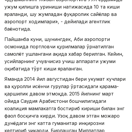
ҳужум қилишга уриниши натижасида 10 та киши
яраланди, шу жумладан фуқаролик сайёҳлар ва
аэропорт ходимлари», - дейилади агентлик
баёнотида.
Пайшанба куни, шунингдек, Абҳи аэропорти
осмонида портловчи қурилмалар ўрнатилган
самолёт ушлангани ҳақида хабар берилган. Кейин,
ҳусийларнинг учувчисиз учиш аппарати ҳужуми
оқибатида тўрт киши яраланган.
Яманда 2014 йил августидан бери ҳукумат кучлари
ва қуролли исёнчи гуруҳлар ўртасидаги қарама-
қаршилик давом этмоқда. 2015 йилнинг март
ойида Саудия Арабистони бошчилигидаги
коалиция мамлакатга бостириб кириши билан энг
фаол босқичга кирди. Узоқ давом этган можаро
дунёдаги энг катта гуманитар инқирозни
келтириб чиқарди. Бирлашган Миллатлар