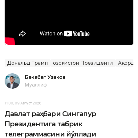
Дональд Трамп
Қозоғистон Президенти
Ақорда
Бекабат Узаков
Муаллиф
11:00, 09 Август 2026
Давлат раҳбари Сингапур
Президентига табрик
телеграммасини йўллади