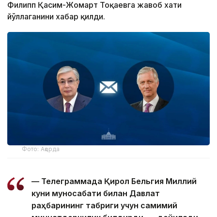
Филипп Қасим-Жомарт Тоқаевга жавоб хати
йўллаганини хабар қилди.
Фото: Ақорда
— Телеграммада Қирол Бельгия Миллий
куни муносабати билан Давлат
раҳбарининг табриги учун самимий