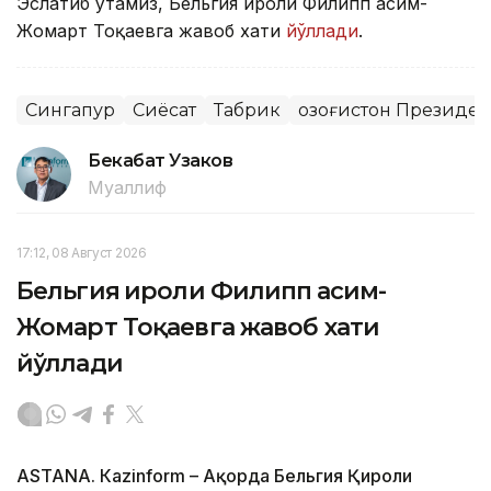
Эслатиб ўтамиз, Бельгия Қироли Филипп Қасим-
Жомарт Тоқаевга жавоб хати
йўллади
.
Сингапур
Сиёсат
Табрик
Қозоғистон Президе
Бекабат Узаков
Муаллиф
17:12, 08 Август 2026
Бельгия Қироли Филипп Қасим-
Жомарт Тоқаевга жавоб хати
йўллади
ASTANА. Кazinform – Ақорда Бельгия Қироли