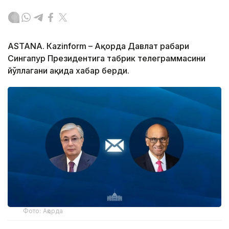
ASTANА. Кazinform – Ақорда Давлат раҳбари
Сингапур Президентига табрик телеграммасини
йўллагани ҳақида хабар берди.
Фото: Ақорда