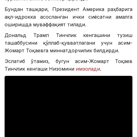
Бундан ташқари, Президент Америка раҳбарига
ақл-идрокка асосланган ички сиёсатни амалга
оширишда муваффақият тилади.
Дональд Трамп Тинчлик кенгашини тузиш
ташаббусини қўллаб-қувватлагани учун Қасим-
Жомарт Тоқаевга миннатдорчилик билдирди.
Эслатиб ўтамиз, бугун Қасим-Жомарт Тоқаев
Тинчлик кенгаши Низомини
имзолади
.