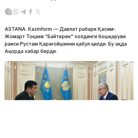
ASTANА. Каzinform — Давлат раҳбари Қасим-
Жомарт Тоқаев “Байтерек” холдинги бошқаруви
раиси Рустам Қарағойшинни қабул қилди. Бу ҳақда
Ақорда хабар берди.
Фото: Ақорда