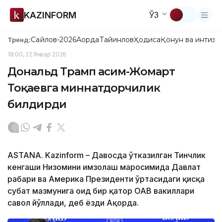
KAZINFORM
ЎЗ
Сайлов-2026
Ақорда
Тайинлов
Ҳодиса
Қонун ва интизо
Тренд:
18:00, 22 Январ 2026
Дональд Трамп Қасим-Жомарт
Тоқаевга миннатдорчилик
билдирди
АSTANА. Kazinform – Давосда ўтказилган Тинчлик
кенгаши Низомини имзолаш маросимида Давлат
раҳбари ва Америка Президенти ўртасидаги қисқа
суҳбат мазмунига оид бир қатор ОАВ вакиллари
савол йўллади, деб ёзди Ақорда.