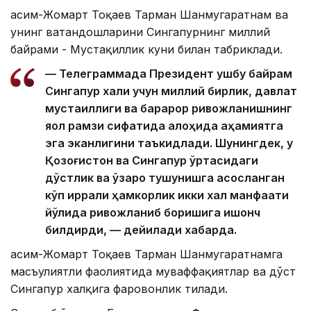
Қасим-Жомарт Тоқаев Тарман Шанмугаратнам ва
унинг ватандошларини Сингапурнинг миллий
байрами - Мустақиллик куни билан табриклади.
— Телеграммада Президент ушбу байрам
Сингапур халқи учун миллий бирлик, давлат
мустақиллиги ва барқарор ривожланишнинг
яққол рамзи сифатида алоҳида аҳамиятга
эга эканлигини таъкидлади. Шунингдек, у
Қозоғистон ва Сингапур ўртасидаги
дўстлик ва ўзаро тушунишга асосланган
кўп қиррали ҳамкорлик икки халқ манфаати
йўлида ривожланиб боришига ишонч
билдирди, — дейилади хабарда.
Қасим-Жомарт Тоқаев Тарман Шанмугаратнамга
масъулиятли фаолиятида муваффақиятлар ва дўст
Сингапур халқига фаровонлик тилади.