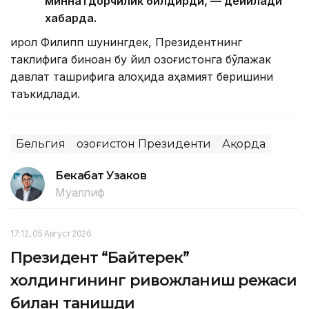
миннатдорчилик билдирди, — дейилади
хабарда.
Қирол Филипп шунингдек, Президентнинг
таклифига биноан бу йил Қозоғистонга бўлажак
давлат ташрифига алоҳида аҳамият беришини
таъкидлади.
Бельгия
Қозоғистон Президенти
Ақорда
Бекабат Узаков
Муаллиф
17:12, 05 Август 2026
Президент “Байтерек”
холдингининг ривожланиш режаси
билан танишди