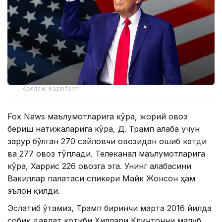
Коллаж: Kazinform
Fox News маълумотларига кўра, жорий овоз
бериш натижаларига кўра, Д. Трамп ғалаба учун
зарур бўлган 270 сайловчи овозидан ошиб кетди
ва 277 овоз тўплади. Телеканал маълумотларига
кўра, Харрис 226 овозга эга. Унинг ғалабасини
Вакиллар палатаси спикери Майк Жонсон ҳам
эълон қилди.
Эслатиб ўтамиз, Трамп биринчи марта 2016 йилда
собиқ давлат котиби Хиллари Клинтонни мағлуб