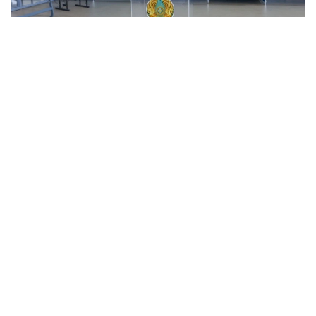
Фото: Ағибай Аяпбергенов/ Kazinform
Кузатувчилар сайлов участкаларида ногиронлиги
бўлган фуқароларни қандай қабул қилишига ва
уларга сайловда тўсиқсиз иштирок этиш учун
шароитлар яратилганига алоҳида эътибор
қаратдилар.
181-участка сайлов комиссияси раиси ўринбосари
Зуҳра Бикенованинг сўзларига кўра, ногиронлиги
бўлган фуқаролар эркин ва ҳеч қандай тўсиқсиз
овоз беришлари мумкин. Хусусан, ногиронлар
аравачаси фойдаланувчилари бинога кириши учун