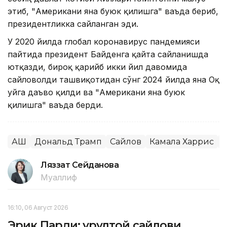
этиб, "Американи яна буюк қилишга" ваъда бериб,
президентликка сайланган эди.
У 2020 йилда глобал коронавирус пандемияси
пайтида президент Байденга қайта сайланишда
ютқазди, бироқ қарийб икки йил давомида
сайловолди ташвиқотидан сўнг 2024 йилда яна Оқ
уйга даъво қилди ва "Американи яна буюк
қилишга" ваъда берди.
АҚШ
Дональд Трамп
Сайлов
Камала Харрис
Ляззат Сейданова
Муаллиф
16:10, 06 Август 2026
Эрик Парди: Қурултой сайлови