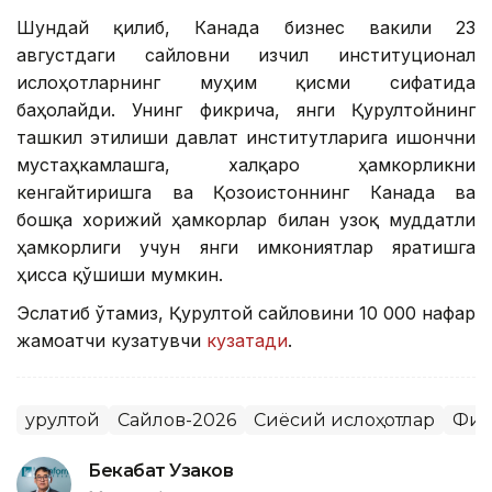
Шундай қилиб, Канада бизнес вакили 23
августдаги сайловни изчил институционал
ислоҳотларнинг муҳим қисми сифатида
баҳолайди. Унинг фикрича, янги Қурултойнинг
ташкил этилиши давлат институтларига ишончни
мустаҳкамлашга, халқаро ҳамкорликни
кенгайтиришга ва Қозоғистоннинг Канада ва
бошқа хорижий ҳамкорлар билан узоқ муддатли
ҳамкорлиги учун янги имкониятлар яратишга
ҳисса қўшиши мумкин.
Эслатиб ўтамиз, Қурултой сайловини 10 000 нафар
жамоатчи кузатувчи
кузатади
.
Қурултой
Сайлов-2026
Сиёсий ислоҳотлар
Фик
Бекабат Узаков