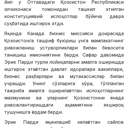
йил у Оттавадаги Қозоғистон Республикаси
элчихонаси томонидан ташкил этилган
конституциявий ислоҳотлар бўйича давра
суҳбатида иштирок этди.
Яқинда Канада бизнес миссияси доирасида
Қозоғистонга ташриф буюриш унга мамлакатнинг
ривожланиш устуворликлари билан бевосита
танишиш имкониятини берди. Сафар давомида
Эрик Парди турли лойиҳаларни амалга оширишда
иштирок этаётган давлат идоралари вакиллари,
бизнес раҳбарлари ва мутахассислар билан
учрашди. Унинг сўзларига кўра, тўпланган
тажриба амалга оширилаётган ислоҳотларнинг
мазмунини ва уларнинг Қозоғистонни янада
ривожлантиришдаги аҳамиятини яхшироқ
тушунишга ёрдам берди.
Эрик Парди яқинлашиб келаётган сайлов