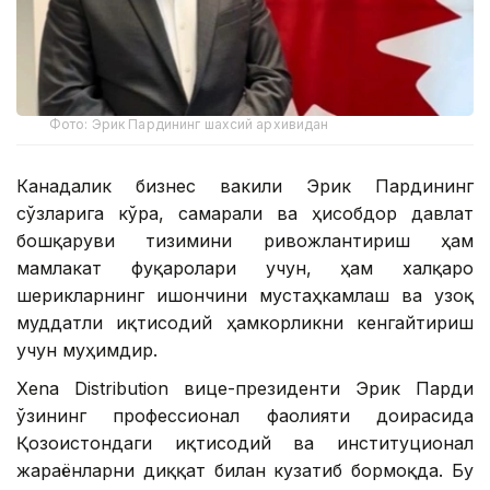
Фото: Эрик Пардининг шахсий архивидан
Канадалик бизнес вакили Эрик Пардининг
сўзларига кўра, самарали ва ҳисобдор давлат
бошқаруви тизимини ривожлантириш ҳам
мамлакат фуқаролари учун, ҳам халқаро
шерикларнинг ишончини мустаҳкамлаш ва узоқ
муддатли иқтисодий ҳамкорликни кенгайтириш
учун муҳимдир.
Xena Distribution вице-президенти Эрик Парди
ўзининг профессионал фаолияти доирасида
Қозоғистондаги иқтисодий ва институционал
жараёнларни диққат билан кузатиб бормоқда. Бу