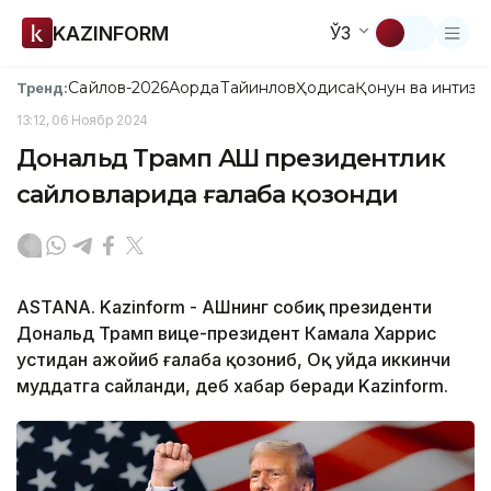
KAZINFORM
ЎЗ
Сайлов-2026
Ақорда
Тайинлов
Ҳодиса
Қонун ва интизо
Тренд:
13:12, 06 Ноябр 2024
Дональд Трамп АҚШ президентлик
сайловларида ғалаба қозонди
ASTANA. Kazinform - АҚШнинг собиқ президенти
Дональд Трамп вице-президент Камала Харрис
устидан ажойиб ғалаба қозониб, Оқ уйда иккинчи
муддатга сайланди, деб хабар беради Kazinform.