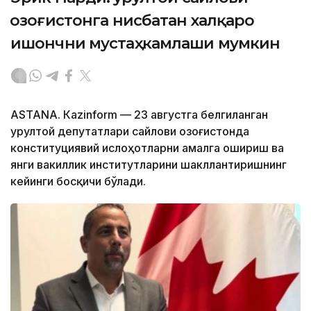
Қозоғистонга нисбатан халқаро
ишончни мустаҳкамлаши мумкин
ASTANА. Кazinform — 23 августга белгиланган
Қурултой депутатлари сайлови Қозоғистонда
конституциявий ислоҳотларни амалга ошириш ва
янги вакиллик институтларини шакллантиришнинг
кейинги босқичи бўлади.