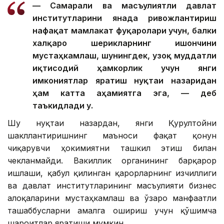
— Самарали ва масъулиятли давлат
институтларини янада ривожлантириш
нафақат мамлакат фуқаролари учун, балки
халқаро шерикларнинг ишончини
мустаҳкамлаш, шунингдек, узоқ муддатли
иқтисодий ҳамкорлик учун янги
имкониятлар яратиш нуқтаи назаридан
ҳам катта аҳамиятга эга, — деб
таъкидлади у.
Шу нуқтаи назардан, янги Қурултойни
шакллантиришнинг маъноси фақат қонун
чиқарувчи ҳокимиятни ташкил этиш билан
чекланмайди. Вакиллик органининг барқарор
ишлаши, қабул қилинган қарорларнинг изчиллиги
ва давлат институтларининг масъулияти бизнес
алоқаларини мустаҳкамлаш ва ўзаро манфаатли
ташаббусларни амалга ошириш учун қўшимча
шароитлар яратиши мумкин.