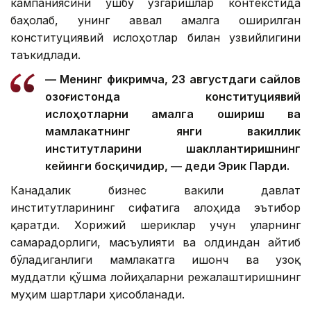
кампаниясини ушбу ўзгаришлар контекстида
баҳолаб, унинг аввал амалга оширилган
конституциявий ислоҳотлар билан узвийлигини
таъкидлади.
— Менинг фикримча, 23 августдаги сайлов
Қозоғистонда конституциявий
ислоҳотларни амалга ошириш ва
мамлакатнинг янги вакиллик
институтларини шакллантиришнинг
кейинги босқичидир, — деди Эрик Парди.
Канадалик бизнес вакили давлат
институтларининг сифатига алоҳида эътибор
қаратди. Хорижий шериклар учун уларнинг
самарадорлиги, масъулияти ва олдиндан айтиб
бўладиганлиги мамлакатга ишонч ва узоқ
муддатли қўшма лойиҳаларни режалаштиришнинг
муҳим шартлари ҳисобланади.