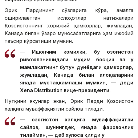
Эрик Пардининг сўзларига кўра, амалга
оширилаётган ислоҳотлар натижалари
Қозоғистоннинг хорижий ҳамкорлар, жумладан,
Канада билан ўзаро муносабатларига ҳам ижобий
таъсир кўрсатиши мумкин.
— Ишончим комилки, бу Қозоғистон
ривожланишидаги муҳим босқич ва у
мамлакатнинг бутун дунёдаги ҳамкорлар,
жумладан, Канада билан алоқаларини
янада мустаҳкамлаши мумкин, — деди
Xena Distribution вице-президенти.
Нутқини якунлар экан, Эрик Парди Қозоғистон
халқига муваффақиятли сайлов тилади.
— Қозоғистон халқига муваффақиятли
сайлов, шунингдек, янада фаровонлик
тилайман, — деб хулоса қилди у.