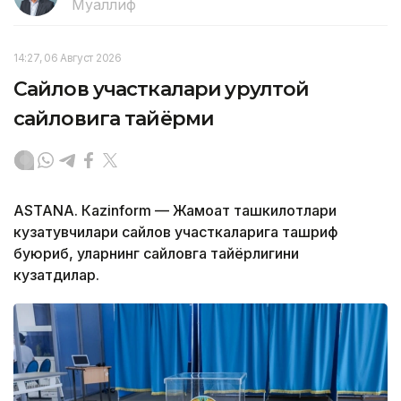
Муаллиф
14:27, 06 Август 2026
Сайлов участкалари Қурултой
сайловига тайёрми
ASTANА. Кazinform — Жамоат ташкилотлари
кузатувчилари сайлов участкаларига ташриф
буюриб, уларнинг сайловга тайёрлигини
кузатдилар.