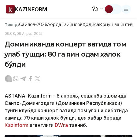
KAZINFORM
ЎЗ
Сайлов-2026
Ақорда
Тайинлов
Ҳодиса
Қонун ва интизо
Тренд:
09:08, 09 Апрел 2025
Доминиканда концерт вақтида том
қулаб тушди: 80 га яқин одам ҳалок
бўлди
ASTANA. Kazinform – 8 апрель, сешанба оқшомида
Санто-Домингодаги (Доминикан Республикаси)
тунги клубда концерт вақтида том қулаши оқибатида
камида 79 киши ҳалок бўлди, дея хабар беради
Кazinform
агентлиги
DWга
таяниб.