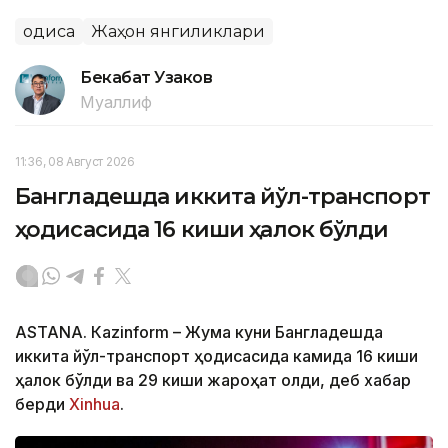
Ҳодиса
Жаҳон янгиликлари
Бекабат Узаков
Муаллиф
11:36, 08 Август 2026
Бангладешда иккита йўл-транспорт
ҳодисасида 16 киши ҳалок бўлди
ASTANА. Кazinform – Жума куни Бангладешда
иккита йўл-транспорт ҳодисасида камида 16 киши
ҳалок бўлди ва 29 киши жароҳат олди, деб хабар
берди
Xinhua
.