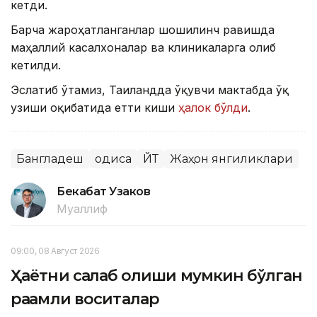
кетди.
Барча жароҳатланганлар шошилинч равишда
маҳаллий касалхоналар ва клиникаларга олиб
кетилди.
Эслатиб ўтамиз, Таиландда ўқувчи мактабда ўқ
узиши оқибатида етти киши
ҳалок бўлди
.
Бангладеш
Ҳодиса
ЙТҲ
Жаҳон янгиликлари
Бекабат Узаков
Муаллиф
09:00, 08 Август 2026
Ҳаётни сақлаб қолиши мумкин бўлган
рақамли воситалар