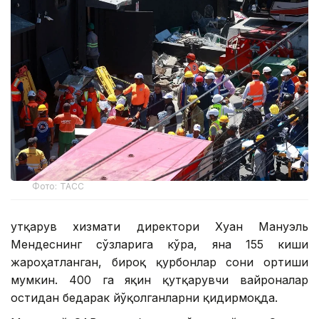
Фото: ТАСС
Қутқарув хизмати директори Хуан Мануэль
Мендеснинг сўзларига кўра, яна 155 киши
жароҳатланган, бироқ қурбонлар сони ортиши
мумкин. 400 га яқин қутқарувчи вайроналар
остидан бедарак йўқолганларни қидирмоқда.