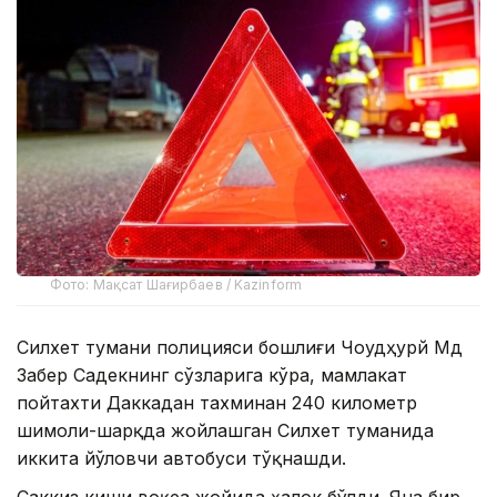
Фото: Мақсат Шағирбаев / Kazinform
Силхет тумани полицияси бошлиғи Чоудҳурй Мд
Забер Садекнинг сўзларига кўра, мамлакат
пойтахти Даккадан тахминан 240 километр
шимоли-шарқда жойлашган Силхет туманида
иккита йўловчи автобуси тўқнашди.
Саккиз киши воқеа жойида ҳалок бўлди. Яна бир