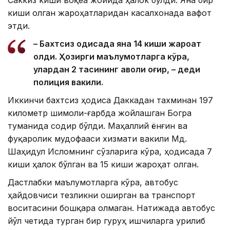
киши олган жароҳатларидан касалхонада вафот
этди.
– Бахтсиз ҳодисада яна 14 киши жароҳат
олди. Ҳозирги маълумотларга кўра,
улардан 2 тасининг аҳволи оғир, – деди
полиция вакили.
Иккинчи бахтсиз ҳодиса Даккадан тахминан 197
километр шимоли-ғарбда жойлашган Богра
туманида содир бўлди. Маҳаллий ёнғин ва
фуқаролик мудофааси хизмати вакили Мд.
Шаҳидул Исломнинг сўзларига кўра, ҳодисада 7
киши ҳалок бўлган ва 15 киши жароҳат олган.
Дастлабки маълумотларга кўра, автобус
ҳайдовчиси тезликни оширган ва транспорт
воситасини бошқара олмаган. Натижада автобус
йўл четида турган бир гуруҳ ишчиларга урилиб