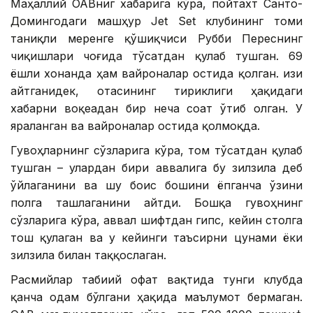
Маҳаллий ОАВниг хабарига кўра, пойтахт Санто-
Домингодаги машҳур Jet Set клубининг томи
таниқли меренге қўшиқчиси Рубби Переснинг
чиқишлари чоғида тўсатдан қулаб тушган. 69
ёшли хонанда ҳам вайроналар остида қолган. Қизи
айтганидек, отасининг тириклиги ҳақидаги
хабарни воқеадан бир неча соат ўтиб олган. У
яраланган ва вайроналар остида қолмоқда.
Гувоҳларнинг сўзларига кўра, том тўсатдан қулаб
тушган – улардан бири аввалига бу зилзила деб
ўйлаганини ва шу боис бошини ёпганча ўзини
полга ташлаганини айтди. Бошқа гувоҳнинг
сўзларига кўра, аввал шифтдан гипс, кейин столга
тош қулаган ва у кейинги таъсирни цунами ёки
зилзила билан таққослаган.
Расмийлар табиий офат вақтида тунги клубда
қанча одам бўлгани ҳақида маълумот бермаган.