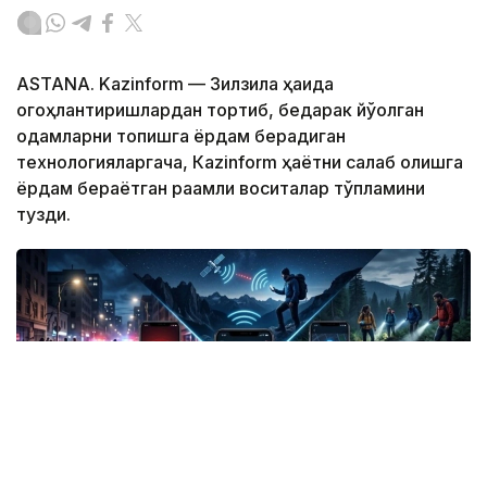
ASTANA. Kazinform — Зилзила ҳақида
огоҳлантиришлардан тортиб, бедарак йўқолган
одамларни топишга ёрдам берадиган
технологияларгача, Кazinform ҳаётни сақлаб қолишга
ёрдам бераётган рақамли воситалар тўпламини
тузди.