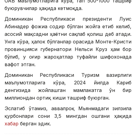
ОАВ маълумотларига кўра, гап 500-1000 ташриф
буюрувчилар ҳақида кетмоқда.
Доминикан Республикаси президенти Луис
Абинадер фожиа содир бўлган жойга етиб келиб,
асосий мақсадни ҳаётни сақлаб қолиш деб атади.
Унга кўра, ҳалок бўлганлар орасида Монте-Кристи
провинцияси губернатори Нельси Круз ҳам бор
бўлиб, у оғир жароҳатлар туфайли шифохонада
вафот этган.
Доминикан Республикаси Туризм вазирлиги
маълумотларига кўра, 2024 йилда Кариб
денгизида жойлашган мамлакатга ўн бир
миллиондан ортиқ киши ташриф буюрган.
Эслатиб ўтамиз, аввалроқ Мьянмадаги зилзила
қурбонлари сони 3,5 мингдан ошгани ҳақида
хабар
берган эдик.