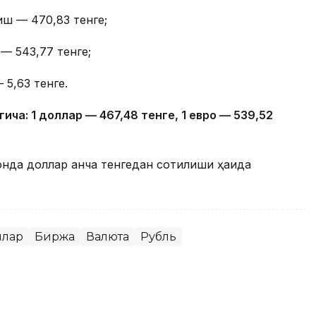
иш — 470,83 тенге;
— 543,77 тенге;
 5,63 тенге.
гича: 1 доллар — 4
67,4
8 тенге, 1 евро — 5
39,52
онда доллар қанча тенгедан сотилиши ҳақида
ллар
Биржа
Валюта
Рубль