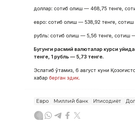
доллар: сотиб олиш — 468,75 тенге, сот
евро: сотиб олиш — 538,92 тенге, сотиш 
рубль: сотиб олиш — 5,56 тенге, сотиш —
Бугунги расмий валюталар курси қуйида
тенге, 1 рубль — 5
,7
3 тенге.
Эслатиб ўтамиз, 6 август куни Қозоғист
хабар
берган эдик.
Евро
Миллий банк
Иқтисодиёт
До