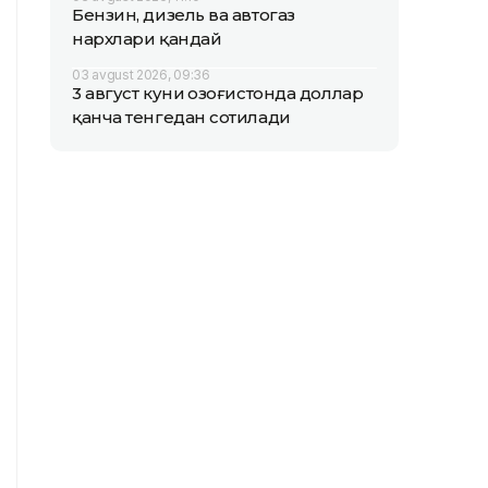
Бензин, дизель ва автогаз
нархлари қандай
03 avgust 2026, 09:36
3 август куни Қозоғистонда доллар
қанча тенгедан сотилади