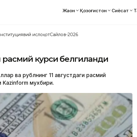
Жаҳон
Қозоғистон
Сиёсат
Т
нституциявий ислоҳот
Сайлов-2026
и расмий курси белгиланди
оллар ва рублнинг 11 августдаги расмий
 Kazinform мухбири.