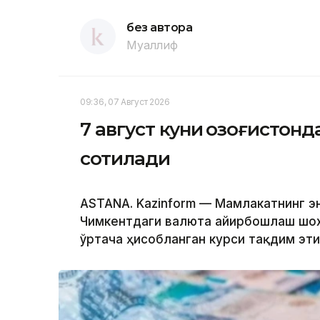
без автора
Муаллиф
09:36, 07 Август 2026
7 август куни Қозоғистон
сотилади
ASTANA. Kazinform — Мамлакатнинг э
Чимкентдаги валюта айирбошлаш шох
ўртача ҳисобланган курси тақдим эт