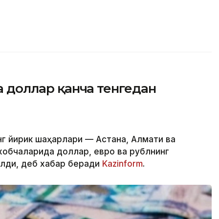
да доллар қанча тенгедан
нг йирик шаҳарлари — Астана, Алмати ва
обчаларида доллар, евро ва рублнинг
илди, деб хабар беради
Kazinform
.