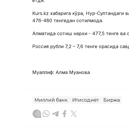
етди.
Kurs.kz хабарига кўра, Нур-Султандаги
476-480 тенгедан сотилмоқда.
Алматида сотиш нархи - 477,5 тенге ва 
Россия рубли 7,2 – 7,6 тенге орасида сав
Муаллиф: Алма Муқанова
Миллий банк
Иқтисодиёт
Биржа