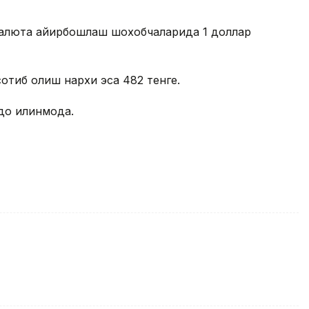
 валюта айирбошлаш шохобчаларида 1 доллар
сотиб олиш нархи эса 482 тенге.
до қилинмоқда.