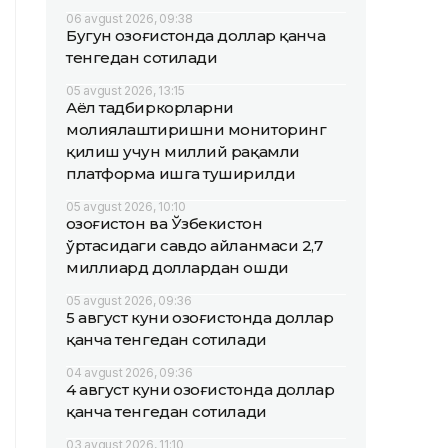
06 avgust 2026, 09:38
Бугун Қозоғистонда доллар қанча
тенгедан сотилади
05 avgust 2026, 13:15
Аёл тадбиркорларни
молиялаштиришни мониторинг
қилиш учун миллий рақамли
платформа ишга туширилди
05 avgust 2026, 10:10
Қозоғистон ва Ўзбекистон
ўртасидаги савдо айланмаси 2,7
миллиард доллардан ошди
05 avgust 2026, 09:36
5 август куни Қозоғистонда доллар
қанча тенгедан сотилади
04 avgust 2026, 09:36
4 август куни Қозоғистонда доллар
қанча тенгедан сотилади
03 avgust 2026, 11:10