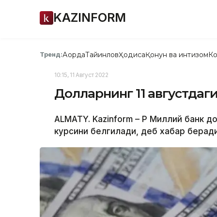
KAZINFORM
Ақорда
Тайинлов
Ҳодиса
Қонун ва интизом
Ко
Тренд:
10:15, 11 Август 2022
Долларнинг 11 августдаг
ALMATY. Kazinform – ҚР Миллий банк д
курсини белгилади, деб хабар беради