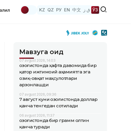
KZ
QZ
РУ
EN
中文
ق ز
ЎЗ
аҳлил
Мавзуга оид
07 avgust 2026, 14:03
Қозоғистонда ҳафта давомида бир
қатор ижтимоий аҳамиятга эга
озиқ-овқат маҳсулотлари
арзонлашди
07 avgust 2026, 09:36
7 август куни Қозоғистонда доллар
қанча тенгедан сотилади
06 avgust 2026, 11:37
Қозоғистонда бир грамм олтин
қанча туради