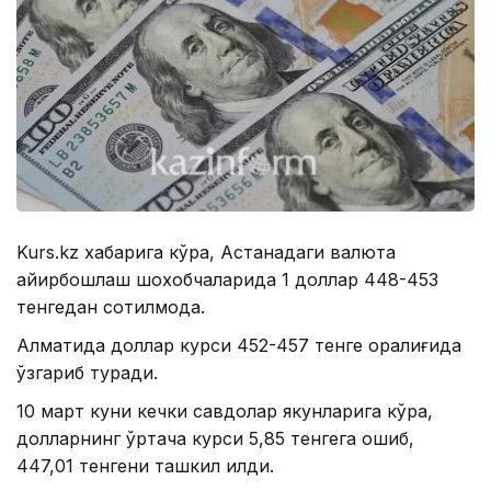
Kurs.kz хабарига кўра, Астанадаги валюта
айирбошлаш шохобчаларида 1 доллар 448-453
тенгедан сотилмоқда.
Алматида доллар курси 452-457 тенге оралиғида
ўзгариб туради.
10 март куни кечки савдолар якунларига кўра,
долларнинг ўртача курси 5,85 тенгега ошиб,
447,01 тенгени ташкил қилди.