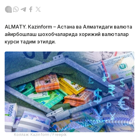
ALMATY. Кazinform – Астана ва Алматидаги валюта
айирбошлаш шохобчаларида хорижий валюталар
курси тақдим этилди.
Коллаж: Kazinform / Freepik