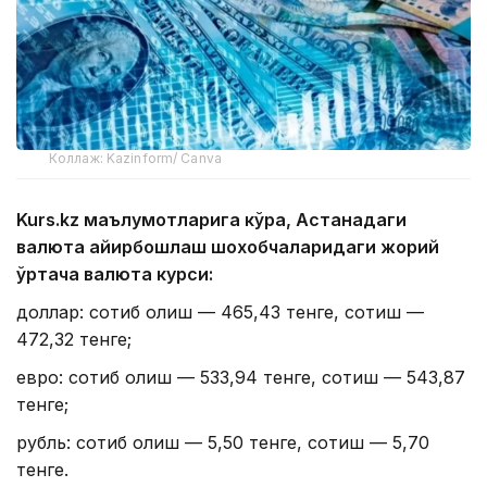
Коллаж: Kazinform/ Canva
Kurs.kz маълумотларига кўра, Астанадаги
валюта айирбошлаш шохобчаларидаги жорий
ўртача валюта курси:
доллар: сотиб олиш — 465,43 тенге, сотиш —
472,32 тенге;
евро: сотиб олиш — 533,94 тенге, сотиш — 543,87
тенге;
рубль: сотиб олиш — 5,50 тенге, сотиш — 5,70
тенге.