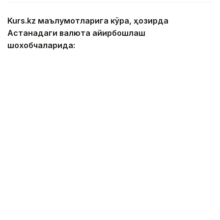
Kurs.kz маълумотларига кўра, ҳозирда
Астанадаги валюта айирбошлаш
шохобчаларида:
— доллар: сотиб олиш — 467,00 тенге, сотиш —
474,00 тенге;
— евро: сотиб олиш — 534,00 тенге, сотиш —
544,00 тенге;
— рубль: сотиб олиш — 5,55 тенге, сотиш — 5,75
тенге;
— юань: сотиб олиш — 68,83 тенге, сотиш — 73,06
тенге.
Алматидаги валюта айирбошлаш
шохобчаларида:
— доллар: сотиб олиш — 468,86 тенге, сотиш —