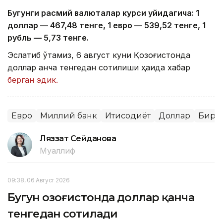
Бугунги расмий валюталар курси қуйидагича: 1
доллар — 4
67,4
8 тенге, 1 евро — 5
39,52
тенге, 1
рубль — 5
,7
3 тенге.
Эслатиб ўтамиз, 6 август куни Қозоғистонда
доллар қанча тенгедан сотилиши ҳақида хабар
берган эдик.
Евро
Миллий банк
Иқтисодиёт
Доллар
Бирж
Ляззат Сейданова
Муаллиф
09:38, 06 Август 2026
Бугун Қозоғистонда доллар қанча
тенгедан сотилади