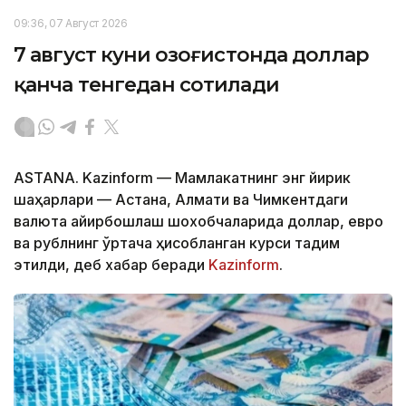
09:36, 07 Август 2026
7 август куни Қозоғистонда доллар
қанча тенгедан сотилади
ASTANA. Kazinform — Мамлакатнинг энг йирик
шаҳарлари — Астана, Алмати ва Чимкентдаги
валюта айирбошлаш шохобчаларида доллар, евро
ва рублнинг ўртача ҳисобланган курси тақдим
этилди, деб хабар беради
Kazinform
.