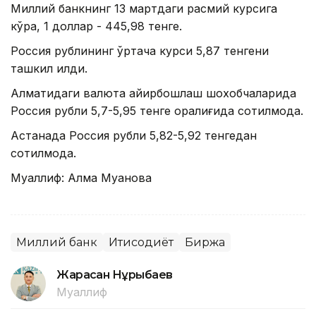
Миллий банкнинг 13 мартдаги расмий курсига
кўра, 1 доллар - 445,98 тенге.
Россия рублининг ўртача курси 5,87 тенгени
ташкил қилди.
Алматидаги валюта айирбошлаш шохобчаларида
Россия рубли 5,7-5,95 тенге оралиғида сотилмоқда.
Астанада Россия рубли 5,82-5,92 тенгедан
сотилмоқда.
Муаллиф: Алма Муқанова
Миллий банк
Иқтисодиёт
Биржа
Жарасқан Нұрыбаев
Муаллиф