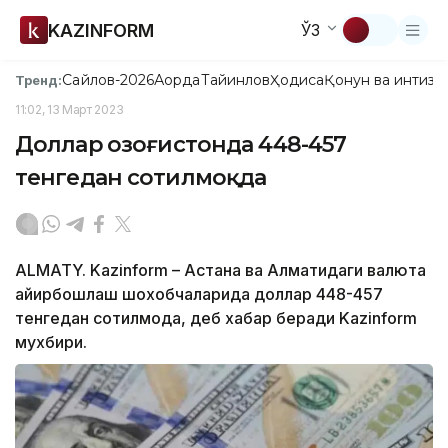
KAZINFORM
ЎЗ
Сайлов-2026
Ақорда
Тайинлов
Ҳодиса
Қонун ва интизо
Тренд:
11:02, 13 Март 2023
Доллар Қозоғистонда 448-457
тенгедан сотилмоқда
ALMATY. Kazinform – Астана ва Алматидаги валюта
айирбошлаш шохобчаларида доллар 448-457
тенгедан сотилмоқда, деб хабар беради Kazinform
мухбири.