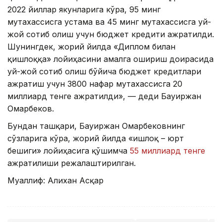
2022 йиллар якунларига кўра, 95 минг
мутахассисга устама ва 45 минг мутахассисга уй-
жой сотиб олиш учун бюджет кредити ажратилди.
Шунингдек, жорий йилда «Диплом билан
қишлоққа» лойиҳасини амалга ошириш доирасида
уй-жой сотиб олиш бўйича бюджет кредитлари
ажратиш учун 3800 нафар мутахассисга 20
миллиард тенге ажратилди», — деди Бауиржан
Омарбеков.
Бундан ташқари, Бауиржан Омарбековнинг
сўзларига кўра, жорий йилда «Қишлоқ – юрт
бешиги» лойиҳасига қўшимча
55 миллиард тенге
ажратилиши режалаштирилган.
Муаллиф: Алихан Асқар