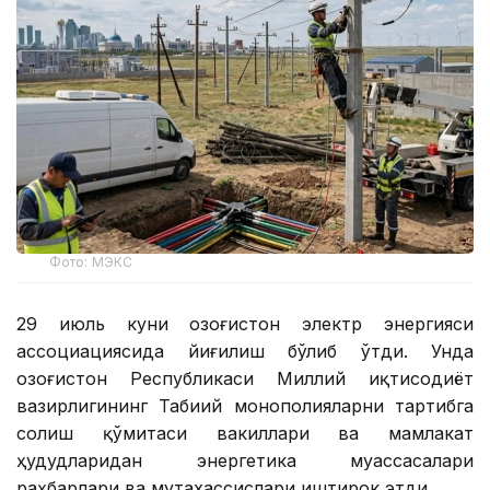
Фото: МЭКС
29 июль куни Қозоғистон электр энергияси
ассоциациясида йиғилиш бўлиб ўтди. Унда
Қозоғистон Республикаси Миллий иқтисодиёт
вазирлигининг Табиий монополияларни тартибга
солиш қўмитаси вакиллари ва мамлакат
ҳудудларидан энергетика муассасалари
раҳбарлари ва мутахассислари иштирок этди.