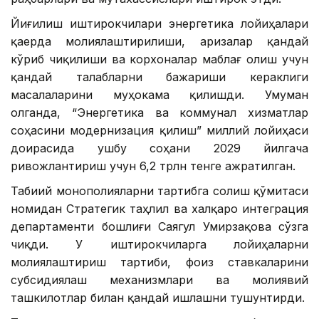
Йиғилиш иштирокчилари энергетика лойиҳалари
қаерда молиялаштирилиши, аризалар қандай
кўриб чиқилиши ва корхоналар маблағ олиш учун
қандай талабларни бажариши кераклиги
масалаларини муҳокама қилишди. Умуман
олганда, “Энергетика ва коммунал хизматлар
соҳасини модернизация қилиш” миллий лойиҳаси
доирасида ушбу соҳани 2029 йилгача
ривожлантириш учун 6,2 трлн тенге ажратилган.
Табиий монополияларни тартибга солиш қўмитаси
номидан Стратегик таҳлил ва халқаро интеграция
департаменти бошлиғи Саягул Умирзақова сўзга
чиқди. У иштирокчиларга лойиҳаларни
молиялаштириш тартиби, фоиз ставкаларини
субсидиялаш механизмлари ва молиявий
ташкилотлар билан қандай ишлашни тушунтирди.