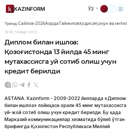
KAZINFORM
ЎЗ
Сайлов-2026
Ақорда
Тайинлов
Ҳодиса
Қонун ва интизо
Тренд:
19:45, 14 Март 2023
Диплом билан қишлоққа:
Қозоғистонда 13 йилда 45 минг
мутахассисга уй сотиб олиш учун
кредит берилди
ASTANA. Кazinform - 2009-2022 йилларда «Диплом
билан қишлоққа» лойиҳаси орқали 45 минг мутахассисга
уй-жой сотиб олиш учун кредит берилди. Бу ҳақда
Марказий коммуникациялар хизматида бўлиб ўтган
брифингда Қозоғистон Республикаси Миллий