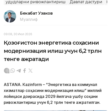
Ҳудудларни ривожлантириш
Давлат дастури
Қ
Бекабат Узаков
Муаллиф
09:08, 30 Июл 2026
Қозоғистон энергетика соҳасини
модернизация қилиш учун 6,2 трлн
тенге ажратади
ASTANА. Кazinform – “Энергетика ва коммунал
хизматлар соҳасини модернизация қилиш” миллий
лойиҳаси доирасида 2029 йилгача ушбу соҳани
ривожлантириш учун 6,2 трлн тенге ажратилган.