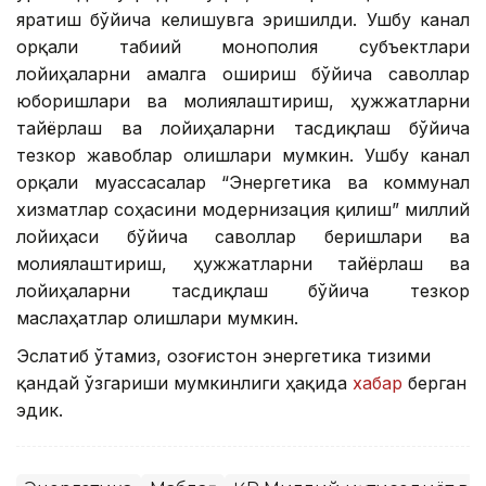
яратиш бўйича келишувга эришилди. Ушбу канал
орқали табиий монополия субъектлари
лойиҳаларни амалга ошириш бўйича саволлар
юборишлари ва молиялаштириш, ҳужжатларни
тайёрлаш ва лойиҳаларни тасдиқлаш бўйича
тезкор жавоблар олишлари мумкин. Ушбу канал
орқали муассасалар “Энергетика ва коммунал
хизматлар соҳасини модернизация қилиш” миллий
лойиҳаси бўйича саволлар беришлари ва
молиялаштириш, ҳужжатларни тайёрлаш ва
лойиҳаларни тасдиқлаш бўйича тезкор
маслаҳатлар олишлари мумкин.
Эслатиб ўтамиз, Қозоғистон энергетика тизими
қандай ўзгариши мумкинлиги ҳақида
хабар
берган
эдик.