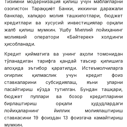
Тизимни модернизация қилиш учун маблағларни
Қозоғистон Тараққиёт Банки, иккинчи даражали
банклар, халқаро молия ташкилотлари, бюджет
кредитлари ва хусусий инвестициялар орқали
жалб қилиш мумкин. Ушбу Миллий лойиҳанинг
молиявий оператори «Бәйтерек» холдинги
ҳисобланади.
Кредит қийматига ва унинг аҳоли томонидан
тўланадиган тарифга қандай таъсир қилишига
алоҳида эътибор қаратилди. Истеъмолчиларга
оғирлик қилмаслик учун кредит фоиз
ставкаларини субсидиялаш, яъни уларни
пасайтириш кўзда тутилган. Бундан ташқари,
бюджет пуллари ва бозор кредитларини
бирлаштириш орқали ҳудудлардаги
лойиҳаларнинг йиллик молиялаштириш
ставкасини 19 фоиздан 13 фоизгача камайтириш
мумкин.