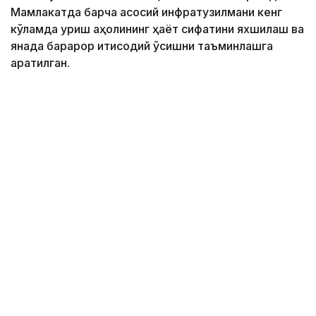
Мамлакатда барча асосий инфратузилмани кенг
кўламда қуриш аҳолининг ҳаёт сифатини яхшилаш ва
янада барқарор иқтисодий ўсишни таъминлашга
қаратилган.
Фото: Ҳукумат
Ҳукумат маълумотларига кўра, 2025-2029
йилларда ушбу мақсадда жами 13 трлн тенге