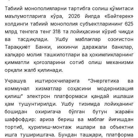
Табиий монополияларни тартибга солиш қўмитаси
маълумотларига кўра, 2026 йилда «Бәйтерек»
холдинги табиий монополия субъектларининг 625
млрд тенгега тенг 318 та лойиҳасини кўриб чиқди
ва тасдиқлади. Ушбу маблағлар Қозоғистон
Тараққиёт Банки, иккинчи даражали банклар,
халқаро молия ташкилотлари ва ҳокимликларнинг
қимматли қоғозларини сотиб олиш механизми
орқали жалб қилинади.
Учрашув иштирокчиларига “Энергетика ва
коммунал хизматлар соҳасини модернизация
қилиш” электрон платформаси қандай ишлаши
ҳам тушунтирилди. Ушбу тизимда лойиҳанинг
бошидан охиригача бўлган бутун жараён
шаффофдир: ариза бериш ва маблағ йиғишдан
тортиб, қурилиш-монтаж ишлари ва объектни
ишга туширишгача. Бундан ташқари, платформа