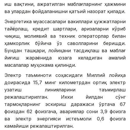
иш вақтини, ажратилган маблағларнинг ҳажмини
ва улардан фойдаланишни қатъий назорат қилади.
Энергетика муассасалари вакиллари ҳужжатларни
тайёрлаш, кредит шартлари, аризаларни кўриб
чиқиш, молиявий ва техник операторлар билан
ҳамкорлик бўйича ўз саволларини беришди.
Бундан ташқари, лойиҳани тасдиқлаш ва маблағ
йиғиш жараёнида юзага келадиган амалий
масалалар муҳокама қилинди.
Электр таъминоти соҳасидаги Миллий лойиҳа
доирасида 15,7 минг километрдан ортиқ электр
узатиш линияларини таъмирлаш
режалаштирилган. Икки йилдан сўнг
тармоқларнинг эскириш даражаси ўртача 67
фоиздан 62 фоизгача, авариялар сони 3,9 фоизга
ва электр энергияси истеъмоли 0,6 фоизга
камайиши режалаштирилган.