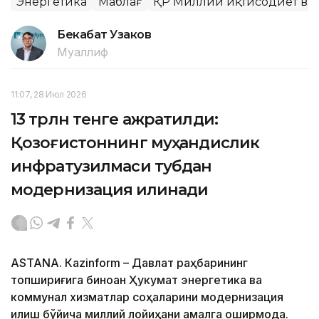
Энергетика
Маблағ
ҚР Миллий иқтисодиёт ва
Бекабат Узаков
Муаллиф
11:07, 28 Июл 2026
13 трлн тенге ажратилди:
Қозоғистоннинг муҳандислик
инфратузилмаси тубдан
модернизация қилинади
ASTANА. Кazinform – Давлат раҳбарининг
топшириғига биноан Ҳукумат энергетика ва
коммунал хизматлар соҳаларини модернизация
қилиш бўйича миллий лойиҳани амалга оширмоқда.