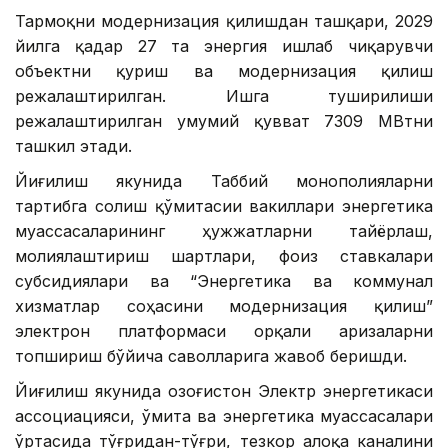
Тармоқни модернизация қилишдан ташқари, 2029
йилга қадар 27 та энергия ишлаб чиқарувчи
объектни қуриш ва модернизация қилиш
режалаштирилган. Ишга туширилиши
режалаштирилган умумий қувват 7309 МВтни
ташкил этади.
Йиғилиш якунида Таббий монополияларни
тартибга солиш қўмитасии вакиллари энергетика
муассасаларининг ҳужжатларни тайёрлаш,
молиялаштириш шартлари, фоиз ставкалари
субсидиялари ва “Энергетика ва коммунал
хизматлар соҳасини модернизация қилиш”
электрон платформаси орқали аризаларни
топшириш бўйича саволларига жавоб беришди.
Йиғилиш якунида Қозоғистон Электр энергетикаси
ассоциацияси, Қўмита ва энергетика муассасалари
ўртасида тўғридан-тўғри, тезкор алоқа каналини