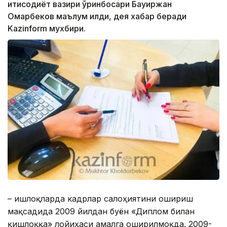
иқтисодиёт вазири ўринбосари Бауиржан
Омарбеков маълум қилди, дея хабар беради
Kazinform мухбири.
– Қишлоқларда кадрлар салоҳиятини ошириш
мақсадида 2009 йилдан буён «Диплом билан
қишлоққа» лойиҳаси амалга оширилмоқда. 2009-