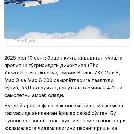
Фото: Boeing
2026 йил 10 сентябрдан кучга кирадиган учишга
яроқлилик тўғрисидаги директива (The
Airworthiness Directive) айрим Boeing 737 Max 8,
Max 9 ва Max 8-200 самолётларига тааллуқли
бўлиб, АҚШда рўйхатдан ўтган тахминан 471 та
самолётни қамраб олади.
Бундай қарорга фюзеляж қопламаси ва маҳкамлаш
тасмасида аниқланган ёриқлар сабаб бўлган. Бу
нуқсонлар асосий конструктив элементнинг юқори
юкламаларга чидамлилигини пасайтириши ва