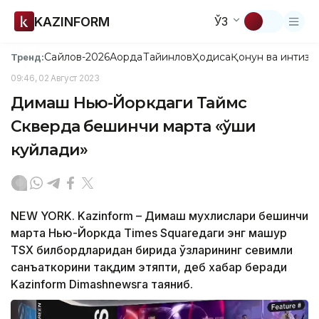
KAZINFORM
ЎЗ
Сайлов-2026
Ақорда
Тайинлов
Ҳодиса
Қонун ва интизо
Тренд:
09:46, 02 Август 2023
Димаш Нью-Йоркдаги Таймс
Скверда бешинчи марта «қўшиқ
куйлади»
NEW YORK. Kazinform – Димаш мухлислари бешинчи
марта Нью-Йоркда Times Squareдаги энг машҳур
TSX билбордларидан бирида ўзларининг севимли
санъаткорини тақдим этяпти, деб хабар беради
Kazinform Dimashnewsга таяниб.