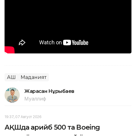
АҚШ
Маданият
Жарасқан Нұрыбаев
Муаллиф
19:37, 07 Август 2026
АҚШда қарийб 500 та Boeing