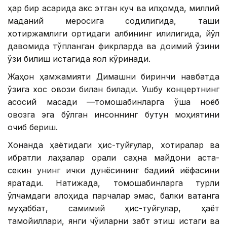
ҳар бир асарида акс этган куч ва илҳомда, миллий
маданий меросига содиқлигида, ташқи
хотиржамлиги ортидаги қалбининг илиқлигида, йўл
давомида тўпланган фикрларда ва доимий ўзини
ўзи билиш истагида яққол кўринади.
Жаҳон ҳамжамияти Димашни биринчи навбатда
ўзига хос овози билан билади. Ушбу концертнинг
асосий мақсади —томошабинларга ўша ноёб
овозга эга бўлган инсоннинг бутун моҳиятини
очиб бериш.
Хонанда ҳаётидаги ҳис-туйғулар, хотиралар ва
ибратли лаҳзалар орқали саҳна майдони аста-
секин унинг ички дунёсининг бадиий қиёфасини
яратади. Натижада, томошабинларга турли
ўлчамдаги алоҳида парчалар эмас, балки ватанга
муҳаббат, самимий ҳис-туйғулар, ҳаёт
тамойиллари, янги чўққиларни забт этиш истаги ва