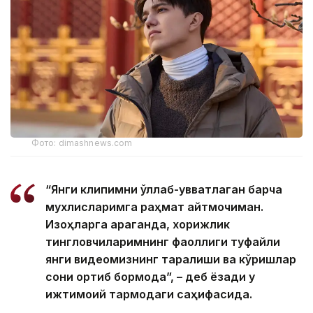
Фото: dimashnews.com
“Янги клипимни қўллаб-қувватлаган барча
мухлисларимга раҳмат айтмоқчиман.
Изоҳларга қараганда, хорижлик
тингловчиларимнинг фаоллиги туфайли
янги видеомизнинг тарқалиши ва кўришлар
сони ортиб бормоқда”, – деб ёзади у
ижтимоий тармоқдаги саҳифасида.