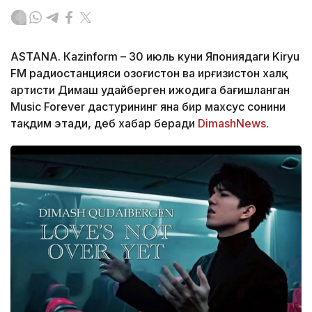
ASTANА. Кazinform – 30 июль куни Япониядаги Kiryu
FM радиостанцияси Қозоғистон ва Қирғизистон халқ
артисти Димаш Қудайберген ижодига бағишланган
Music Forever дастурининг яна бир махсус сонини
тақдим этади, деб хабар беради
DimashNews
.