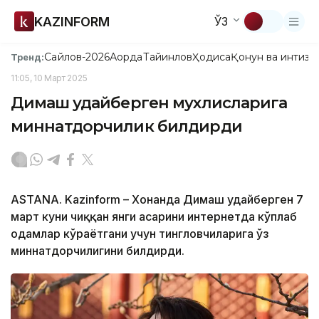
KAZINFORM
ЎЗ
Сайлов-2026
Ақорда
Тайинлов
Ҳодиса
Қонун ва интизо
Тренд:
11:05, 10 Март 2025
Димаш Қудайберген мухлисларига
миннатдорчилик билдирди
ASTANA. Kazinform – Хонанда Димаш Қудайберген 7
март куни чиққан янги асарини интернетда кўплаб
одамлар кўраётгани учун тингловчиларига ўз
миннатдорчилигини билдирди.