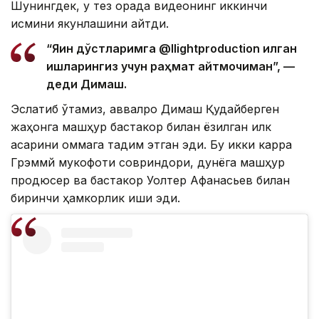
Шунингдек, у тез орада видеонинг иккинчи
қисмини якунлашини айтди.
“Яқин дўстларимга @llightproduction қилган
ишларингиз учун раҳмат айтмоқчиман”, —
деди Димаш.
Эслатиб ўтамиз, аввалроқ Димаш Қудайберген
жаҳонга машҳур бастакор билан ёзилган илк
асарини оммага тақдим этган эди. Бу икки карра
Грэммй мукофоти совриндори, дунёга машҳур
продюсер ва бастакор Уолтер Афанасьев билан
биринчи ҳамкорлик иши эди.