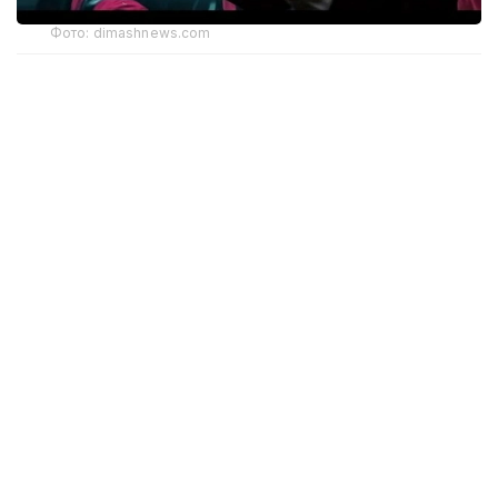
Фото: dimashnews.com
Дастурнинг асосий янгиликларидан бири
шундаки, хонанданинг янги «Aqerke»
композицияси илк бор Kiryu FM радиоси эфирида
янграйди.