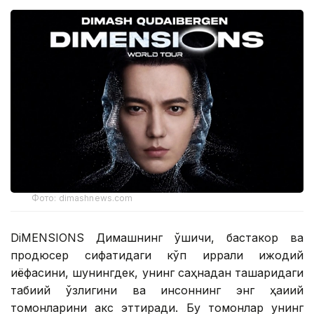
Фото: dimashnews.com
DiMENSIONS Димашнинг қўшиқчи, бастакор ва
продюсер сифатидаги кўп қиррали ижодий
қиёфасини, шунингдек, унинг саҳнадан ташқаридаги
табиий ўзлигини ва инсоннинг энг ҳақиқий
томонларини акс эттиради. Бу томонлар унинг