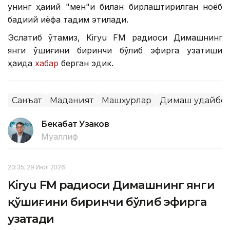
унинг ҳақиқий "мен"и билан бирлаштирилган ноёб
бадиий қиёфа тақдим этилади.
Эслатиб ўтамиз, Kiryu FM радиоси Димашнинг
янги қўшиғини биринчи бўлиб эфирга узатиши
ҳақида
хабар
берган эдик.
Санъат
Маданият
Машҳурлар
Димаш Қудайбе
Бекабат Узаков
Муаллиф
20:35, 29 Июл 2026
Kiryu FM радиоси Димашнинг янги
қўшиғини биринчи бўлиб эфирга
узатади