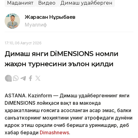
Маданият
Видео
Димаш Қудайберген
Жарасқан Нұрыбаев
Муаллиф
17:10, 06 Август 2026
Димаш янги DiMENSIONS номли
жаҳон турнесини эълон қилди
ASTANА. Кazinform — Димаш Қудайбергеннинг янги
DiMENSIONS лойиҳаси вақт ва маконда
ҳаракатланиш ғоясига асосланган асар эмас, балки
санъаткорнинг моҳиятини унинг атрофидаги дунёни
идрок этиш орқали очиб беришга уринишдир, деб
хабар беради
Dimashnews
.