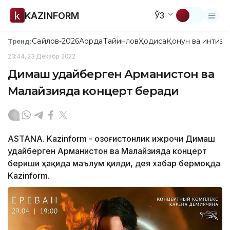
KAZINFORM
ЎЗ
Сайлов-2026
Ақорда
Тайинлов
Ҳодиса
Қонун ва интизо
Тренд:
23:44, 23 Декабр 2022
Димаш Қудайберген Арманистон ва
Малайзияда концерт беради
ASTANA. Kazinform - Қозоғистонлик ижрочи Димаш
Қудайберген Арманистон ва Малайзияда концерт
бериши ҳақида маълум қилди, дея хабар бермоқда
Kazinform.