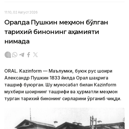
11:10, 02 Август 2026
Оралда Пушкин меҳмон бўлган
тарихий бинонинг аҳамияти
нимада
ORAL. Kazinform — Маълумки, буюк рус шоири
Александр Пушкин 1833 йилда Орал шаҳрига
ташриф буюрган. Шу муносабат билан Кazinform
мухбири шоирнинг ташрифи ва ҳурматли меҳмон
турган тарихий бинонинг сирларини ўрганиб чиқди.