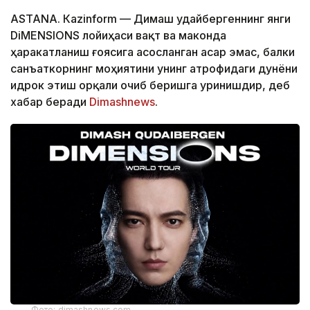
ASTANА. Кazinform — Димаш Қудайбергеннинг янги
DiMENSIONS лойиҳаси вақт ва маконда
ҳаракатланиш ғоясига асосланган асар эмас, балки
санъаткорнинг моҳиятини унинг атрофидаги дунёни
идрок этиш орқали очиб беришга уринишдир, деб
хабар беради
Dimashnews
.
Фото: dimashnews.com