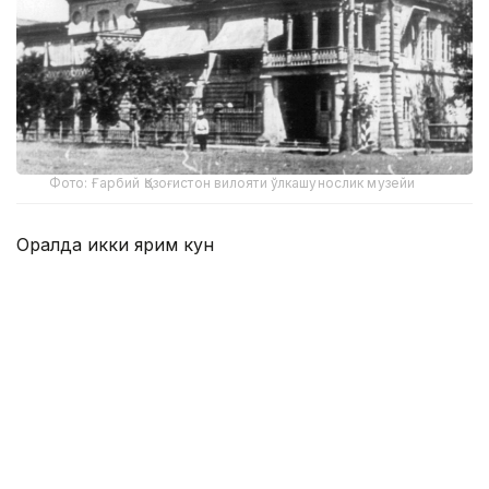
Фото: Ғарбий Қозоғистон вилояти ўлкашунослик музейи
Оралда икки ярим кун
Ғарбий Қозоғистон вилояти ўлкашунослик музейи
директорининг ўринбосари Нуржан Дузбатирнинг
сўзларига кўра, Александр Пушкин 1833 йил 21
сентябрда катта Оренбург йўли орқали Оралга
келган.
Унинг мақсади — Пугачев қўзғолони ҳақида материал
тўплаш, яъни шоирнинг ўзи ёзганидек, "халқ
фикрини билиш" эди.