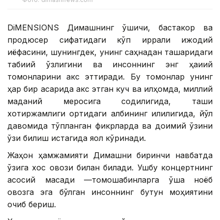
DiMENSIONS Димашнинг қўшиқчи, бастакор ва
продюсер сифатидаги кўп қиррали ижодий
қиёфасини, шунингдек, унинг саҳнадан ташқаридаги
табиий ўзлигини ва инсоннинг энг ҳақиқий
томонларини акс эттиради. Бу томонлар унинг
ҳар бир асарида акс этган куч ва илҳомда, миллий
маданий меросига содиқлигида, ташқи
хотиржамлиги ортидаги қалбининг илиқлигида, йўл
давомида тўпланган фикрларда ва доимий ўзини
ўзи билиш истагида яққол кўринади.
Жаҳон ҳамжамияти Димашни биринчи навбатда
ўзига хос овози билан билади. Ушбу концертнинг
асосий мақсади —томошабинларга ўша ноёб
овозга эга бўлган инсоннинг бутун моҳиятини
очиб бериш.