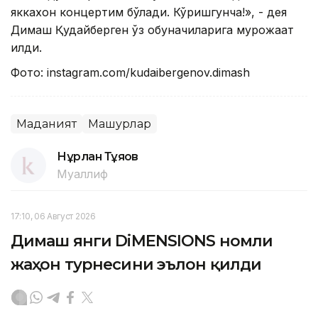
яккахон концертим бўлади. Кўришгунча!», - дея
Димаш Қудайберген ўз обуначиларига мурожаат
қилди.
Фото: instagram.com/kudaibergenov.dimash
Маданият
Машҳурлар
Нұрлан Тұяқов
Муаллиф
17:10, 06 Август 2026
Димаш янги DiMENSIONS номли
жаҳон турнесини эълон қилди