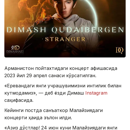
Арманистон пойтахтидаги концерт афишасида
2023 йил 29 апрел санаси кўрсатилган.
«Еревандаги янги учрашувимизни интиқлик билан
кутмоқдамиз», — деб ёзди Димаш
Instagram
саҳифасида.
Кейинги постда санъаткор Малайзиядаги
концерти ҳақида эълон қилди.
«Азиз дўстлар! 24 июн куни Малайзиядаги янги