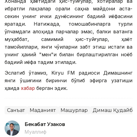
Хонанда ҳаётидаги ҳис-туйғулар, хотиралар ва
ибратли лаҳзалар орқали саҳна майдони аста-
секин унинг ички дунёсининг бадиий қиёфасини
яратади. Натижада, томошабинларга турли
ўлчамдаги алоҳида парчалар эмас, балки ватанга
муҳаббат, самимий ҳис-туйғулар, ҳаёт
тамойиллари, янги чўққиларни забт этиш истаги ва
унинг ҳақиқий "мен"и билан бирлаштирилган ноёб
бадиий қиёфа тақдим этилади.
Эслатиб ўтамиз, Kiryu FM радиоси Димашнинг
янги қўшиғини биринчи бўлиб эфирга узатиши
ҳақида
хабар
берган эдик.
Санъат
Маданият
Машҳурлар
Димаш Қудайбе
Бекабат Узаков
Муаллиф