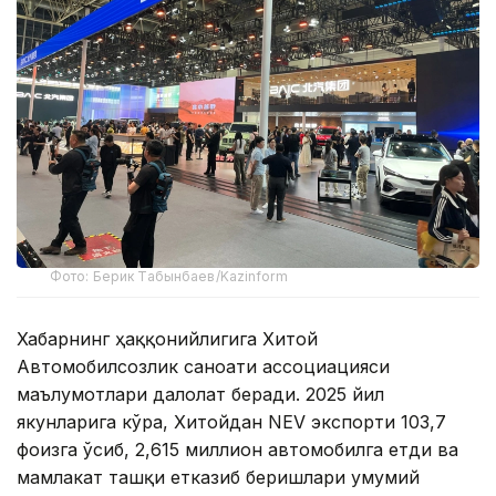
Фото: Берик Табынбаев/Kazinform
Хабарнинг ҳаққонийлигига Хитой
Автомобилсозлик саноати ассоциацияси
маълумотлари далолат беради. 2025 йил
якунларига кўра, Хитойдан NEV экспорти 103,7
фоизга ўсиб, 2,615 миллион автомобилга етди ва
мамлакат ташқи етказиб беришлари умумий