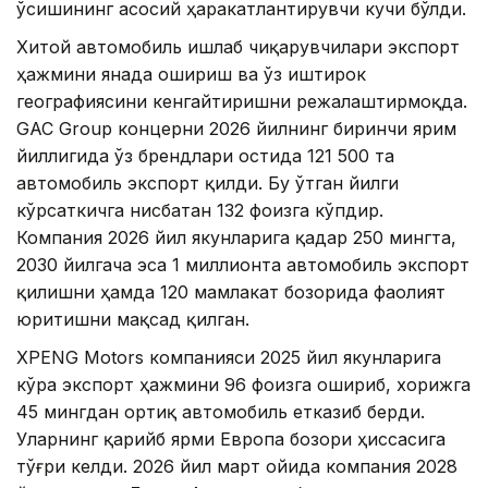
ўсишининг асосий ҳаракатлантирувчи кучи бўлди.
Хитой автомобиль ишлаб чиқарувчилари экспорт
ҳажмини янада ошириш ва ўз иштирок
географиясини кенгайтиришни режалаштирмоқда.
GAC Group концерни 2026 йилнинг биринчи ярим
йиллигида ўз брендлари остида 121 500 та
автомобиль экспорт қилди. Бу ўтган йилги
кўрсаткичга нисбатан 132 фоизга кўпдир.
Компания 2026 йил якунларига қадар 250 мингта,
2030 йилгача эса 1 миллионта автомобиль экспорт
қилишни ҳамда 120 мамлакат бозорида фаолият
юритишни мақсад қилган.
XPENG Motors компанияси 2025 йил якунларига
кўра экспорт ҳажмини 96 фоизга ошириб, хорижга
45 мингдан ортиқ автомобиль етказиб берди.
Уларнинг қарийб ярми Европа бозори ҳиссасига
тўғри келди. 2026 йил март ойида компания 2028