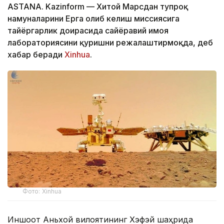
ASTANA. Kazinform — Хитой Марсдан тупроқ
намуналарини Ерга олиб келиш миссиясига
тайёргарлик доирасида сайёравий ҳимоя
лабораториясини қуришни режалаштирмоқда, деб
хабар беради
Xinhua
.
Фото: Xinhua
Иншоот Аньхой вилоятининг Хэфэй шаҳрида