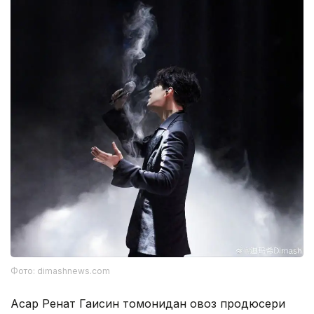
Фото: dimashnews.com
Асар Ренат Гаисин томонидан овоз продюсери