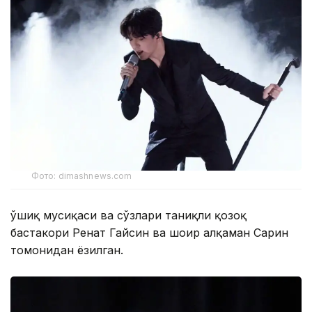
Фото: dimashnews.com
Қўшиқ мусиқаси ва сўзлари таниқли қозоқ
бастакори Ренат Гайсин ва шоир Қалқаман Сарин
томонидан ёзилган.