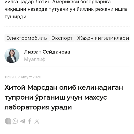
йилга қадар Лотин Америкаси бозорларига
чиқишни назарда тутувчи уч йиллик режани ишга
туширди.
Электромобиль
Экспорт
Жаҳон янгиликлари
Ляззат Сейданова
Муаллиф
13:39, 07 Август 2026
Хитой Марсдан олиб келинадиган
тупроқни ўрганиш учун махсус
лаборатория қуради