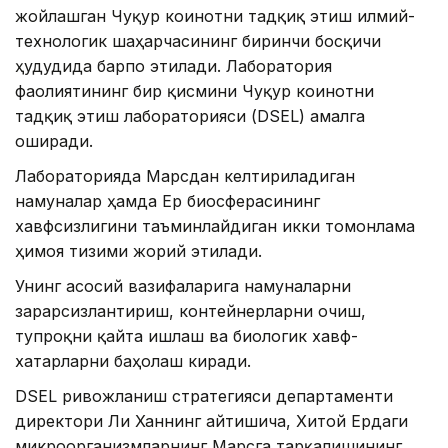
жойлашган Чуқур коинотни тадқиқ этиш илмий-
технологик шаҳарчасининг биринчи босқичи
ҳудудида барпо этилади. Лаборатория
фаолиятининг бир қисмини Чуқур коинотни
тадқиқ этиш лабораторияси (DSEL) амалга
оширади.
Лабораторияда Марсдан келтириладиган
намуналар ҳамда Ер биосферасининг
хавфсизлигини таъминлайдиган икки томонлама
ҳимоя тизими жорий этилади.
Унинг асосий вазифаларига намуналарни
зарарсизлантириш, контейнерларни очиш,
тупроқни қайта ишлаш ва биологик хавф-
хатарларни баҳолаш киради.
DSEL ривожланиш стратегияси департаменти
директори Ли Ханнинг айтишича, Хитой Ердаги
микроорганизмларнинг Марсга тарқалишининг