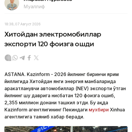
Муаллиф
18:38, 07 Август 2026
Хитойдан электромобиллар
экспорти 120 фоизга ошди
ASTANA. Kazinform - 2026 йилнинг биринчи ярим
йиллигида Хитойдан янги энергия манбаларида
ҳаракатланувчи автомобиллар (NEV) экспорти ўтган
йилнинг шу даврига нисбатан 120 фоизга ошиб,
2,355 миллион донани ташкил этди. Бу ҳақда
Kazinform агентлигининг Пекиндаги
мухбири
Xinhua
агентлигига таяниб хабар беради.