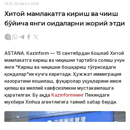
19:10, 06 Август 2026
Хитой мамлакатга кириш ва чиқиш
бўйича янги қоидаларни жорий этди
ASTANА. Кazinform — 15 сентябрдан бошлаб Хитой
мамлакатга кириш ва чиқишни тартибга солиш учун
янги "Кириш ва чиқишни бошқариш тўғрисидаги
қоидалар"ни кучга киритади. Ҳужжат иммиграция
назоратини яхшилаш, фуқаролар ҳуқуқларини ҳимоя
қилиш ва миллий хавфсизликни мустаҳкамлашга
қаратилган. Бу ҳақда
Кazinformнинг
Пекиндаги
мухбири Xinhua агентлигига таяниб хабар берди.