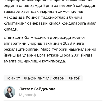
олдини олиш ҳамда Ерни эҳтимолий сайёрадан
ташқари ҳаёт шаклларидан ҳимоя қилиш
мақсадида Коинот тадқиқотлари бўйича
қўмитанинг сайёравий ҳимоя қоидаларига амал
қилади.
«Тяньвэнь-3» миссияси доирасида коинот
аппаратини учириш тахминан 2028 йилга
режалаштирилган. Марс тупроғи намуналарини
йиғиш ва уларни Ерга етказиш эса 2031 йилда
амалга оширилиши кутилмоқда.
Коинот
Жаҳон янгиликлари
Хитой
Ляззат Сейданова
Муаллиф