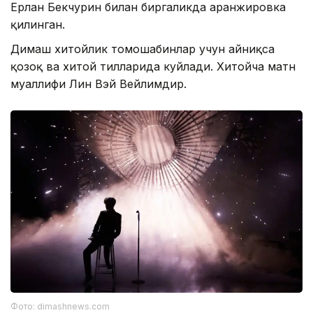
Ерлан Бекчурин билан биргаликда аранжировка
қилинган.
Димаш хитойлик томошабинлар учун айниқса
қозоқ ва хитой тилларида куйлади. Хитойча матн
муаллифи Лин Вэй Вейлимдир.
Фото: dimashnews.com