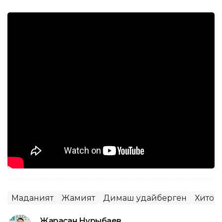
Маданият
Жамият
Димаш Қудайберген
Хитой
Жарасқан Нұрыбаев