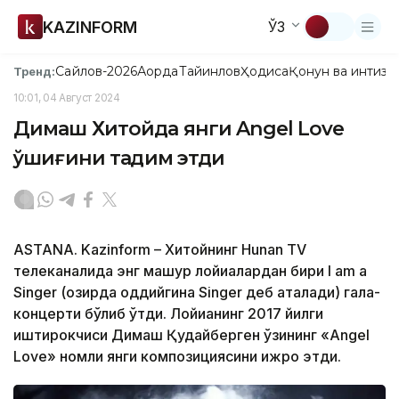
KAZINFORM
ЎЗ
Сайлов-2026
Ақорда
Тайинлов
Ҳодиса
Қонун ва интизо
Тренд:
10:01, 04 Август 2024
Димаш Хитойда янги Angel Love
қўшиғини тақдим этди
ASTANA. Kazinform – Хитойнинг Hunan TV
телеканалида энг машҳур лойиҳалардан бири I am a
Singer (ҳозирда оддийгина Singer деб аталади) гала-
концерти бўлиб ўтди. Лойиҳанинг 2017 йилги
иштирокчиси Димаш Қудайберген ўзининг «Angel
Love» номли янги композициясини ижро этди.