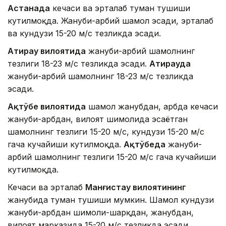
Астанада
кечаси ва эрталаб туман тушиши
кутилмоқда. Жануби-ғарбий шамол эсади, эрталаб
ва кундузи 15-20 м/с тезликда эсади.
Атирау вилоятида
жануби-ғарбий шамолнинг
тезлиги 18-23 м/с тезликда эсади.
Атирауда
жануби-ғарбий шамолнинг 18-23 м/с тезликда
эсади.
Ақтўбе вилоятида
шамол жанубдан, ғарбда кечаси
жануби-ғарбдан, вилоят шимолида эсаётган
шамолнинг тезлиги 15-20 м/с, кундузи 15-20 м/с
гача кучайиши кутилмоқда.
Ақтўбеда
жануби-
ғарбий шамолнинг тезлиги 15-20 м/с гача кучайиши
кутилмоқда.
Кечаси ва эрталаб
Манғистау вилоятининг
жанубида туман тушиши мумкин. Шамол кундузи
жануби-ғарбдан шимоли-шарқдан, жанубдан,
вилоят марказида 15-20 м/с тезликда эсади.