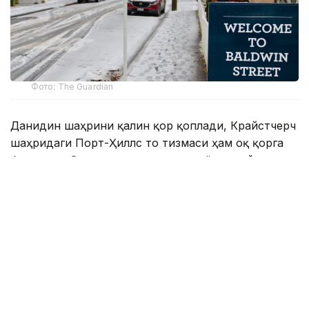
Фото: The Guardian
Данидин шаҳрини қалин қор қоплади, Крайстчерч
шаҳридаги Порт-Ҳиллс тоғ тизмаси ҳам оқ қорга
бурканди. Совуқ ҳаво қор аралаш ёмғир, дўл ва
кучли муздек шамол билан кузатилмоқда.
Веллингтон ва мамлакатнинг яна бир қатор
ҳудудларида ҳам ҳаво кескин совиб, ноқулай об-
ҳаво шароити юзага келди.