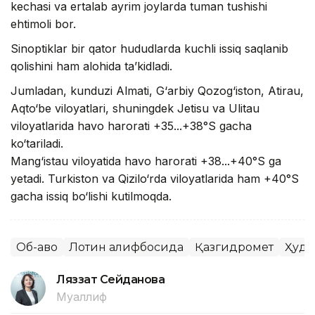
kechasi va ertalab ayrim joylarda tuman tushishi
ehtimoli bor.
Sinoptiklar bir qator hududlarda kuchli issiq saqlanib
qolishini ham alohida ta’kidladi.
Jumladan, kunduzi Almati, G‘arbiy Qozog‘iston, Atirau,
Aqto‘be viloyatlari, shuningdek Jetisu va Ulitau
viloyatlarida havo harorati +35...+38°S gacha
ko‘tariladi.
Mang‘istau viloyatida havo harorati +38...+40°S ga
yetadi. Turkiston va Qizilo‘rda viloyatlarida ham +40°S
gacha issiq bo‘lishi kutilmoqda.
Об-ҳаво
Лотин алифбосида
Қазгидромет
Ҳуду
Ляззат Сейданова
Муаллиф