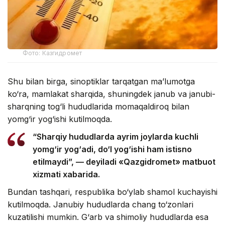
Фото: Казгидромет
Shu bilan birga, sinoptiklar tarqatgan ma’lumotga
ko‘ra, mamlakat sharqida, shuningdek janub va janubi-
sharqning tog‘li hududlarida momaqaldiroq bilan
yomg‘ir yog‘ishi kutilmoqda.
“Sharqiy hududlarda ayrim joylarda kuchli
yomg‘ir yog‘adi, do‘l yog‘ishi ham istisno
etilmaydi”, — deyiladi «Qazgidromet» matbuot
xizmati xabarida.
Bundan tashqari, respublika bo‘ylab shamol kuchayishi
kutilmoqda. Janubiy hududlarda chang to‘zonlari
kuzatilishi mumkin. G‘arb va shimoliy hududlarda esa