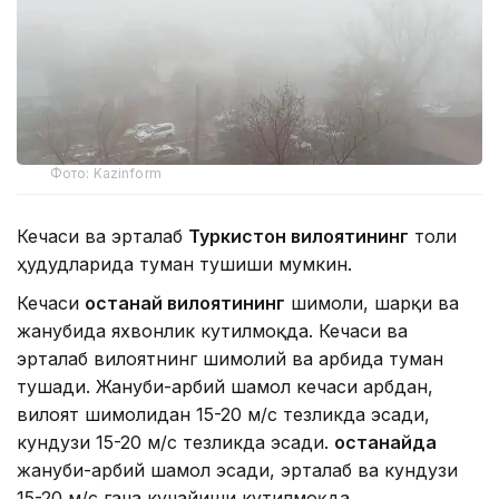
Фото: Kazinform
Кечаси ва эрталаб
Туркистон вилоятининг
тоғли
ҳудудларида туман тушиши мумкин.
Кечаси
Қостанай вилоятининг
шимоли, шарқи ва
жанубида яхвонлик кутилмоқда. Кечаси ва
эрталаб вилоятнинг шимолий ва ғарбида туман
тушади. Жануби-ғарбий шамол кечаси ғарбдан,
вилоят шимолидан 15-20 м/с тезликда эсади,
кундузи 15-20 м/с тезликда эсади.
Қостанайда
жануби-ғарбий шамол эсади, эрталаб ва кундузи
15-20 м/с гача кучайиши кутилмоқда.