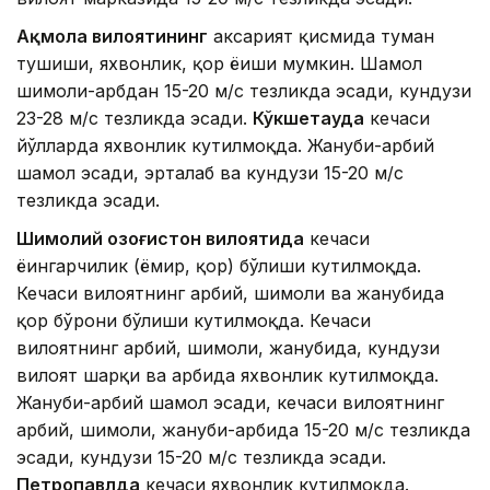
Ақмола вилоятининг
аксарият қисмида туман
тушиши, яхвонлик, қор ёғиши мумкин. Шамол
шимоли-ғарбдан 15-20 м/с тезликда эсади, кундузи
23-28 м/с тезликда эсади.
Кўкшетауда
кечаси
йўлларда яхвонлик кутилмоқда. Жануби-ғарбий
шамол эсади, эрталаб ва кундузи 15-20 м/с
тезликда эсади.
Шимолий Қозоғистон вилоятида
кечаси
ёғингарчилик (ёмғир, қор) бўлиши кутилмоқда.
Кечаси вилоятнинг ғарбий, шимоли ва жанубида
қор бўрони бўлиши кутилмоқда. Кечаси
вилоятнинг ғарбий, шимоли, жанубида, кундузи
вилоят шарқи ва ғарбида яхвонлик кутилмоқда.
Жануби-ғарбий шамол эсади, кечаси вилоятнинг
ғарбий, шимоли, жануби-ғарбида 15-20 м/с тезликда
эсади, кундузи 15-20 м/с тезликда эсади.
Петропавлда
кечаси яхвонлик кутилмоқда.