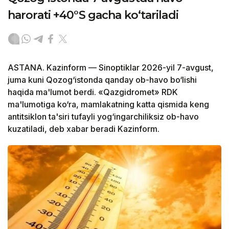
harorati +40°S gacha ko‘tariladi
ASTANA. Kazinform — Sinoptiklar 2026-yil 7-avgust,
juma kuni Qozog‘istonda qanday ob-havo bo‘lishi
haqida ma'lumot berdi. «Qazgidromet» RDK
ma'lumotiga ko‘ra, mamlakatning katta qismida keng
antitsiklon ta'siri tufayli yog‘ingarchiliksiz ob-havo
kuzatiladi, deb xabar beradi Kazinform.