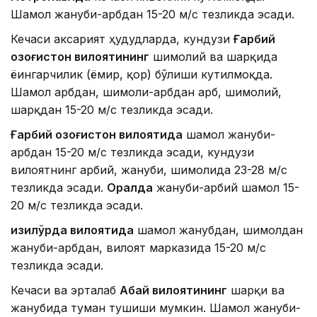
Шамол жануби-ғарбдан 15-20 м/с тезликда эсади.
Кечаси аксарият ҳудудларда, кундузи
Ғарбий
Қозоғистон вилоятининг
шимолий ва шарқида
ёғингарчилик (ёмғир, қор) бўлиши кутилмоқда.
Шамол ғарбдан, шимоли-ғарбдан ғарб, шимолий,
шарқдан 15-20 м/с тезликда эсади.
Ғарбий Қозоғистон вилоятида
шамол жануби-
ғарбдан 15-20 м/с тезликда эсади, кундузи
вилоятнинг ғарбий, жануби, шимолида 23-28 м/с
тезликда эсади.
Оралда
жануби-ғарбий шамол 15-
20 м/с тезликда эсади.
Қизилўрда вилоятида
шамол жанубдан, шимолдан
жануби-ғарбдан, вилоят марказида 15-20 м/с
тезликда эсади.
Кечаси ва эрталаб
Абай вилоятининг
шарқи ва
жанубида туман тушиши мумкин. Шамол жануби-