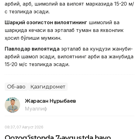
ғарбий, ғарб, шимолий ва вилоят марказида 15-20 м/
с тезликда эсади.
Шарқий Қозоғистон вилоятининг
шимолий ва
шарқида кечаси ва эрталаб туман ва яхвонлик
ҳосил бўлиши мумкин.
Павлодар вилоятида
эрталаб ва кундузи жануби-
ғарбий шамол эсади, вилоятнинг ғарби ва жанубида
15-20 м/с тезликда эсади.
Об-ҳаво
Қазгидромет
Жарасқан Нұрыбаев
Муаллиф
08:37, 07 Август 2026
Qozog‘istonda 7-avgustda havo