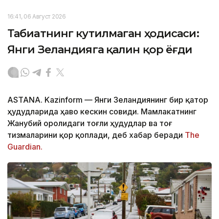
16:41, 06 Август 2026
Табиатнинг кутилмаган ҳодисаси:
Янги Зеландияга қалин қор ёғди
ASTANA. Kazinform
—
Янги Зеландиянинг бир қатор
ҳудудларида ҳаво кескин совиди. Мамлакатнинг
Жанубий оролидаги тоғли ҳудудлар ва тоғ
тизмаларини қор қоплади, деб хабар беради
The
Guardian.