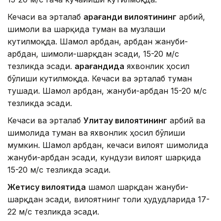
Кечаси ва эрталаб
Қарағанди вилоятининг
ғарбий,
шимоли ва шарқида туман ва музлаши
кутилмоқда. Шамол ғарбдан, ғарбдан жануби-
ғарбдан, шимоли-шарқдан эсади, 15-20 м/с
тезликда эсади.
Қарағандида
яхвонлик ҳосил
бўлиши кутилмоқда. Кечаси ва эрталаб туман
тушади. Шамол ғарбдан, жануби-ғарбдан 15-20 м/с
тезликда эсади.
Кечаси ва эрталаб
Улитау вилоятининг
ғарбий ва
шимолида туман ва яхвонлик ҳосил бўлиши
мумкин. Шамол ғарбдан, кечаси вилоят шимолида
жануби-ғарбдан эсади, кундузи вилоят шарқида
15-20 м/с тезликда эсади.
Жетису вилоятида
шамол шарқдан жануби-
шарқдан эсади, вилоятнинг тоғли ҳудудларида 17-
22 м/с тезликда эсади.