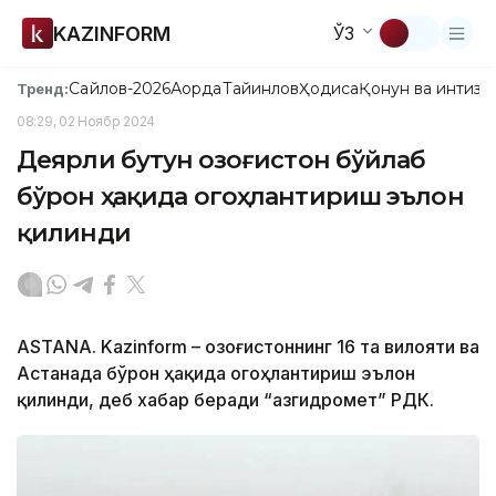
KAZINFORM
ЎЗ
Сайлов-2026
Ақорда
Тайинлов
Ҳодиса
Қонун ва интизо
Тренд:
08:29, 02 Ноябр 2024
Деярли бутун Қозоғистон бўйлаб
бўрон ҳақида огоҳлантириш эълон
қилинди
ASTANA. Kazinform – Қозоғистоннинг 16 та вилояти ва
Астанада бўрон ҳақида огоҳлантириш эълон
қилинди, деб хабар беради “Қазгидромет” РДК.