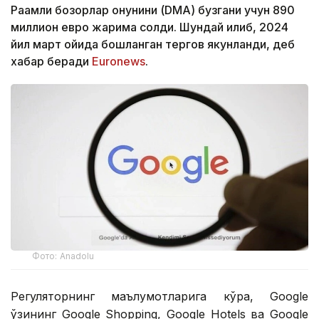
Рақамли бозорлар қонунини (DMA) бузгани учун 890
миллион евро жарима солди. Шундай қилиб, 2024
йил март ойида бошланган тергов якунланди, деб
хабар беради
Euronews
.
Фото: Аnadolu
Регуляторнинг маълумотларига кўра, Google
ўзининг Google Shopping, Google Hotels ва Google