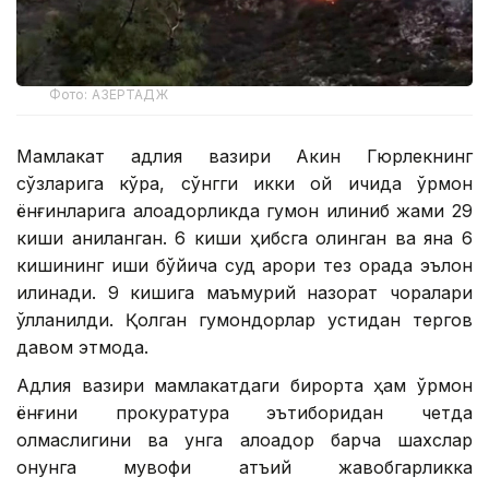
Фото: АЗЕРТАДЖ
Мамлакат адлия вазири Акин Гюрлекнинг
сўзларига кўра, сўнгги икки ой ичида ўрмон
ёнғинларига алоқадорликда гумон қилиниб жами 29
киши аниқланган. 6 киши ҳибсга олинган ва яна 6
кишининг иши бўйича суд қарори тез орада эълон
қилинади. 9 кишига маъмурий назорат чоралари
қўлланилди. Қолган гумондорлар устидан тергов
давом этмоқда.
Адлия вазири мамлакатдаги бирорта ҳам ўрмон
ёнғини прокуратура эътиборидан четда
қолмаслигини ва унга алоқадор барча шахслар
қонунга мувофиқ қатъий жавобгарликка