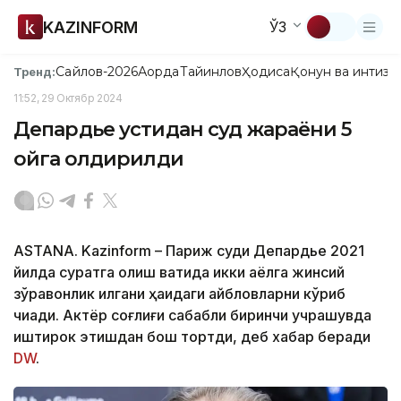
KAZINFORM
ЎЗ
Сайлов-2026
Ақорда
Тайинлов
Ҳодиса
Қонун ва интизо
Тренд:
11:52, 29 Октябр 2024
Депардье устидан суд жараёни 5
ойга қолдирилди
ASTANA. Kazinform – Париж суди Депардье 2021
йилда суратга олиш вақтида икки аёлга жинсий
зўравонлик қилгани ҳақидаги айбловларни кўриб
чиқади. Актёр соғлиғи сабабли биринчи учрашувда
иштирок этишдан бош тортди, деб хабар беради
DW
.