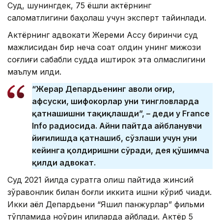
Суд, шунингдек, 75 ёшли актёрнинг
саломатлигини баҳолаш учун эксперт тайинлади.
Актёрнинг адвокати Жереми Ассу биринчи суд
мажлисидан бир неча соат олдин унинг мижози
соғлиғи сабабли судда иштирок эта олмаслигини
маълум қилди.
“Жерар Депардьенинг аҳволи оғир,
афсуски, шифокорлар уни тингловларда
қатнашишни тақиқлашди”, – деди у France
Info радиосида. Айни пайтда айбланувчи
йиғилишда қатнашиб, сўзлаши учун уни
кейинга қолдиришни сўради, дея қўшимча
қилди адвокат.
Суд 2021 йилда суратга олиш пайтида жинсий
зўравонлик билан боғлиқ иккита ишни кўриб чиқади.
Икки аёл Депардьени “Яшил панжурлар” фильми
тўпламида ноўрин қилиқларда айблади. Актёр 5