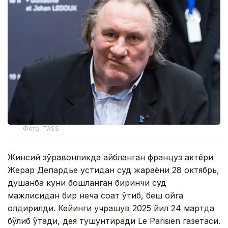
Фото: TASS
Жинсий зўравонликда айбланган француз актёри
Жерар Депардье устидан суд жараёни 28 октябрь,
душанба куни бошланган биринчи суд
мажлисидан бир неча соат ўтиб, беш ойга
қолдирилди. Кейинги учрашув 2025 йил 24 мартда
бўлиб ўтади, дея тушунтиради Le Parisien газетаси.