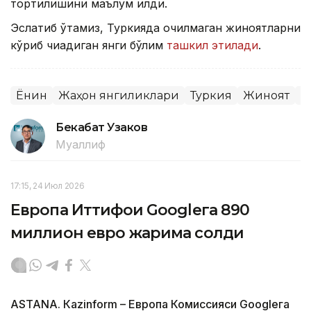
тортилишини маълум қилди.
Эслатиб ўтамиз, Туркияда очилмаган жиноятларни
кўриб чиқадиган янги бўлим
ташкил этилади
.
Ёнғин
Жаҳон янгиликлари
Туркия
Жиноят
С
Бекабат Узаков
Муаллиф
17:15, 24 Июл 2026
Европа Иттифоқи Googleга 890
миллион евро жарима солди
ASTANА. Кazinform – Европа Комиссияси Googleга