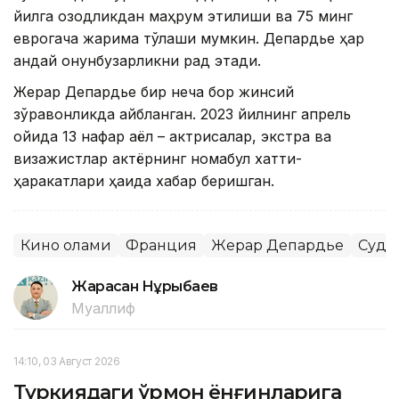
йилга озодликдан маҳрум этилиши ва 75 минг
еврогача жарима тўлаши мумкин. Депардье ҳар
қандай қонунбузарликни рад этади.
Жерар Депардье бир неча бор жинсий
зўравонликда айбланган. 2023 йилнинг апрель
ойида 13 нафар аёл – актрисалар, экстра ва
визажистлар актёрнинг номақбул хатти-
ҳаракатлари ҳақида хабар беришган.
Кино олами
Франция
Жерар Депардье
Суд
Жарасқан Нұрыбаев
Муаллиф
14:10, 03 Август 2026
Туркиядаги ўрмон ёнғинларига