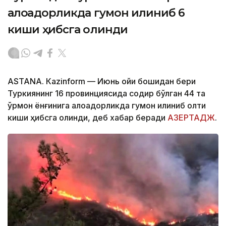
алоқадорликда гумон қилиниб 6
киши ҳибсга олинди
ASTANА. Кazinform — Июнь ойи бошидан бери
Туркиянинг 16 провинциясида содир бўлган 44 та
ўрмон ёнғинига алоқадорликда гумон қилиниб олти
киши ҳибсга олинди, деб хабар беради
АЗЕРТАДЖ
.