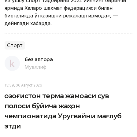
ва ушбу спорт тадбирини 2022 йилнинг биринчи
ярмида Халқаро шахмат федерацияси билан
биргаликда ўтказишни режалаштирмоқда», —
дейилади хабарда.
Спорт
без автора
Муаллиф
13:39, 06 Август 2026
Қозоғистон терма жамоаси сув
полоси бўйича жаҳон
чемпионатида Уругвайни мағлуб
этди