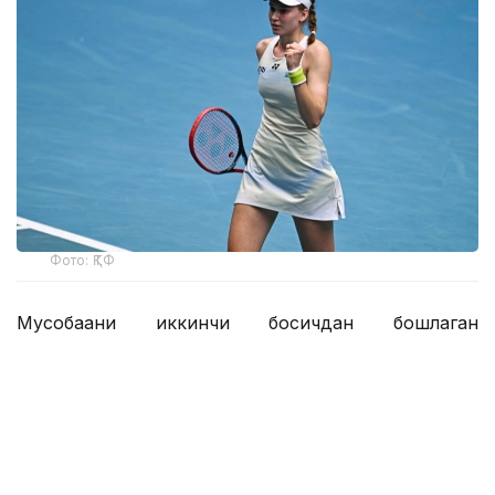
Фото: ҚТФ
Мусобақани иккинчи босқичдан бошлаган
қозоғистонлик теннисчи дунё рейтингида 61-
ўринни эгаллаган австралиялик Дарья Касаткинага
қарши ўз маҳоратини намойиш этди.
Рақиблар бунгача беш марта тўқнаш келишган,
уларнинг учтасида Рибакина ғалаба қозонган.