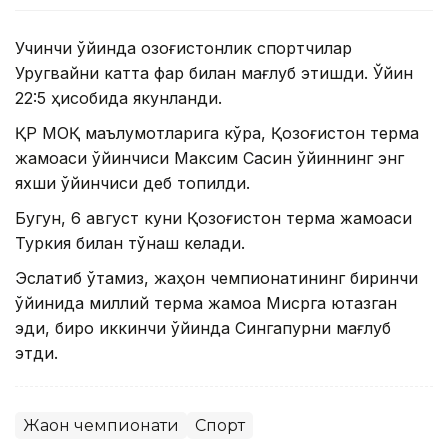
Учинчи ўйинда қозоғистонлик спортчилар
Уругвайни катта фарқ билан мағлуб этишди. Ўйин
22:5 ҳисобида якунланди.
ҚР МОҚ маълумотларига кўра, Қозоғистон терма
жамоаси ўйинчиси Максим Сасин ўйиннинг энг
яхши ўйинчиси деб топилди.
Бугун, 6 август куни Қозоғистон терма жамоаси
Туркия билан тўқнаш келади.
Эслатиб ўтамиз, жаҳон чемпионатининг биринчи
ўйинида миллий терма жамоа Мисрга ютқазган
эди, бироқ иккинчи ўйинда Сингапурни мағлуб
этди.
Жаҳон чемпионати
Спорт