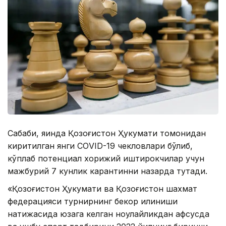
Сабаби, яқинда Қозоғистон Ҳукумати томонидан
киритилган янги CОVID-19 чекловлари бўлиб,
кўплаб потенциал хорижий иштирокчилар учун
мажбурий 7 кунлик карантинни назарда тутади.
«Қозоғистон Ҳукумати ва Қозоғистон шахмат
федерацияси турнирнинг бекор қилиниши
натижасида юзага келган ноқулайликдан афсусда