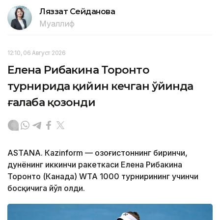
Ляззат Сейданова
Муаллиф
12:10, 06 Август 2026
Елена Рибакина Торонто
турнирида қийин кечган ўйинда
ғалаба қозонди
ASTANА. Кazinform — Қозоғистоннинг биринчи,
дунёнинг иккинчи ракеткаси Елена Рибакина
Торонто (Канада) WТА 1000 турнирининг учинчи
босқичига йўл олди.