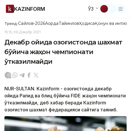
KAZINFORM
ЎЗ
Сайлов-2026
Ақорда
Тайинлов
Ҳодиса
Қонун ва интизо
Тренд:
15:15, 09 Декабр 2021
Декабр ойида Қозоғистонда шахмат
бўйича жаҳон чемпионати
ўтказилмайди
NUR-SULTAN. Kazinform - Қозоғистонда декабр
ойида Рапид ва блиц бўйича FIDE жаҳон чемпионати
ўтказилмайди, деб хабар беради Кazinform
Қозоғистон шахмат федерацияси сайтига таяниб.