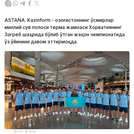
ASTANA. Kazinform - Қозоғистоннинг ўсмирлар
миллий сув полоси терма жамоаси Хорватиянинг
Загреб шаҳрида бўлиб ўтган жаҳон чемпионатида
ўз ўйинини давом эттирмоқда.
Фото: ҚР ҰОК