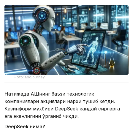
Фото: Midjourney
Натижада АҚШнинг баъзи технологик
компаниялари акциялари нархи тушиб кетди.
Казинформ мухбири DeepSeek қандай сирларга
эга эканлигини ўрганиб чиқди.
DeepSeek нима?