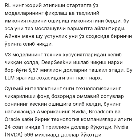
RL нинг жорий этилиши стартапга ўз
моделларининг фикрлаш ва таҳлилий
имкониятларини ошириш имкониятини берди, бу
эса уни тез мослашувчи вариантга айлантирди.
Айнан мана шу устунлик уни ўз соҳасида биринчи
ўринга олиб чиқди.
V3 моделининг техник хусусиятларидан келиб
чиққан ҳолда, DeepSeekни ишлаб чиқиш нархи
бор-йўғи 5,57 миллион долларни ташкил этади. Бу
LLM яратиш соҳасидаги энг паст нарх.
Сунъий интеллектнинг янги технологиясининг
чиқарилиши фонд бозорида оммавий сотувлар
сонининг кескин ошишига олиб келди, бунинг
натижасида Американинг Nvidia, Broadcom ва
Oracle каби йирик технология компаниялари атиги
24 соат ичида 1 триллион доллар йўқотди. Nvidia
(NVDA) 596 миллиард доллар йўқотди.