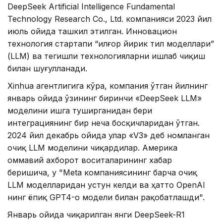
DeepSeek Artificial Intelligence Fundamental
Technology Research Co., Ltd. компанияси 2023 йил
июль ойида ташкил этилган. Инновацион
технология стартапи “илғор йирик тил моделлари”
(LLM) ва тегишли технологияларни ишлаб чиқиш
билан шуғулланади.
Xinhua агентлигига кўра, компания ўтган йилнинг
январь ойида ўзининг биринчи «DeepSeek LLM»
моделини ишга туширганидан бери
интеграциянинг бир неча босқичларидан ўтган.
2024 йил декабрь ойида улар «V3» деб номланган
очиқ LLM моделини чиқардилар. Америка
оммавий ахборот воситаларининг хабар
беришича, у "Meta компаниясининг барча очиқ
LLM моделларидан устун келди ва ҳатто OpenAI
нинг ёпиқ GPT4-о модели билан рақобатлашди".
Январь ойида чиқарилган янги DeepSeek-R1