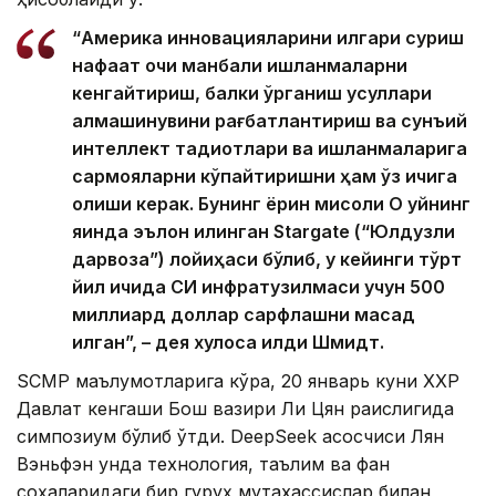
“Америка инновацияларини илгари суриш
нафақат очиқ манбали ишланмаларни
кенгайтириш, балки ўрганиш усуллари
алмашинувини рағбатлантириш ва сунъий
интеллект тадқиқотлари ва ишланмаларига
сармояларни кўпайтиришни ҳам ўз ичига
олиши керак. Бунинг ёрқин мисоли Оқ уйнинг
яқинда эълон қилинган Stargate (“Юлдузли
дарвоза”) лойиҳаси бўлиб, у кейинги тўрт
йил ичида СИ инфратузилмаси учун 500
миллиард доллар сарфлашни мақсад
қилган”, – дея хулоса қилди Шмидт.
SCMP маълумотларига кўра, 20 январь куни ХХР
Давлат кенгаши Бош вазири Ли Цян раислигида
симпозиум бўлиб ўтди. DeepSeek асосчиси Лян
Вэньфэн унда технология, таълим ва фан
соҳаларидаги бир гуруҳ мутахассислар билан