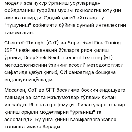
модели эса чуқур ўрганиш усулларидан
фойдаланиш туфайли муҳим технологик ютуқни
амалга оширди. Оддий қилиб айтганда, у
"тушуниш" қобилияти бўйича сунъий интеллектни
тамомлаган.
Chain-of-Thought (CoT) ва Supervised Fine-Tuning
(SFT) каби анъанавий йўлларга риоя қилиш
ўрнига, DeepSeek Reinforcement Learning (RL)
методологиясини ўзининг асосий методологияси
сифатида қабул қилиб, СИ саноатида бошқача
ёндашувни қўллади.
Масалан, CoT ва SFT босқичма-босқич ёндашувга
таянади ва катта маълумотлар тўплами билан
ишлайди. RL эса атроф-муҳит билан ўзаро таъсир
қилиш орқали моделларни "ўрганиш" га
асосланади. Бу унга қийин вазифаларга жавоб
топишга имкон беради.