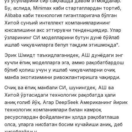
ўз усулларини сир сақлашда давом этмоқдалар.
Бу, аслида, Minimax каби стартаплардан тортиб,
Alibaba каби технология гигантларигача бўлган
Хитой сунъий интеллект компанияларининг
юксалишини акс эттирувчи тенденциядир. Улар
ўзларининг СИ моделларини бутун дунё бўйлаб
ишлаб чиқувчиларга бепул тақдим этишмоқда".
Эрик Шмидт таъкидлаганидек, АҚШ дунёдаги энг
кучли ёпиқ моделларга эга, аммо рақобатбардош
бўлиб қолиш учун у ишлаб чиқувчиларни очиқ
манба экотизимини ривожлантиришга чақирди.
Очиқ ва ёпиқ манбали СИ, шунингдек, АҚШ ва
Хитой ўртасидаги технологик рақобатда ҳали
аниқ ғолиб йўқ. Агар DeepSeek Американинг йирик
технологик компаниялари билан камроқ
ресурслардан фойдаланган ҳолда рақобатлаша
олса, уларга нисбатан босим кучайиши аниқ, деб
ҳисоблайди у.