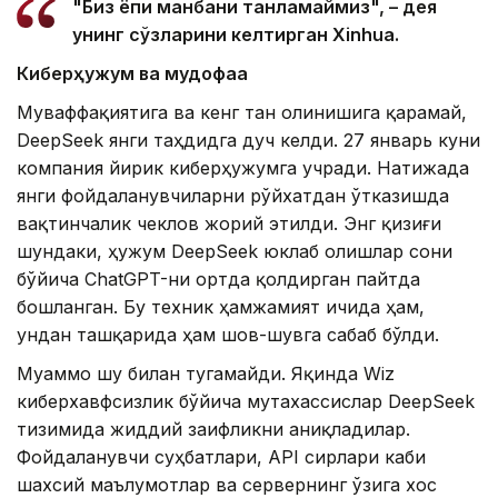
"Биз ёпиқ манбани танламаймиз", – дея
унинг сўзларини келтирган Xinhua.
Киберҳужум ва мудофаа
Муваффақиятига ва кенг тан олинишига қарамай,
DeepSeek янги таҳдидга дуч келди. 27 январь куни
компания йирик киберҳужумга учради. Натижада
янги фойдаланувчиларни рўйхатдан ўтказишда
вақтинчалик чеклов жорий этилди. Энг қизиғи
шундаки, ҳужум DeepSeek юклаб олишлар сони
бўйича ChatGPT-ни ортда қолдирган пайтда
бошланган. Бу техник ҳамжамият ичида ҳам,
ундан ташқарида ҳам шов-шувга сабаб бўлди.
Муаммо шу билан тугамайди. Яқинда Wiz
киберхавфсизлик бўйича мутахассислар DeepSeek
тизимида жиддий заифликни аниқладилар.
Фойдаланувчи суҳбатлари, API сирлари каби
шахсий маълумотлар ва сервернинг ўзига хос