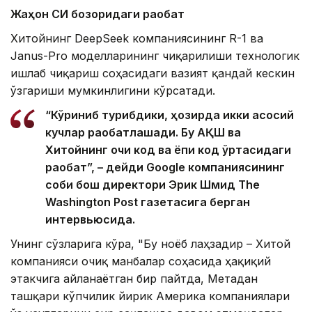
Жаҳон СИ бозоридаги рақобат
Хитойнинг DeepSeek компаниясининг R-1 ва
Janus-Pro моделларининг чиқарилиши технологик
ишлаб чиқариш соҳасидаги вазият қандай кескин
ўзгариши мумкинлигини кўрсатади.
“Кўриниб турибдики, ҳозирда икки асосий
кучлар рақобатлашади. Бу АҚШ ва
Хитойнинг очиқ код ва ёпиқ код ўртасидаги
рақобат”, – дейди Google компаниясининг
собиқ бош директори Эрик Шмид The
Washington Post газетасига берган
интервьюсида.
Унинг сўзларига кўра, "Бу ноёб лаҳзадир – Хитой
компанияси очиқ манбалар соҳасида ҳақиқий
этакчига айланаётган бир пайтда, Метадан
ташқари кўпчилик йирик Америка компаниялари