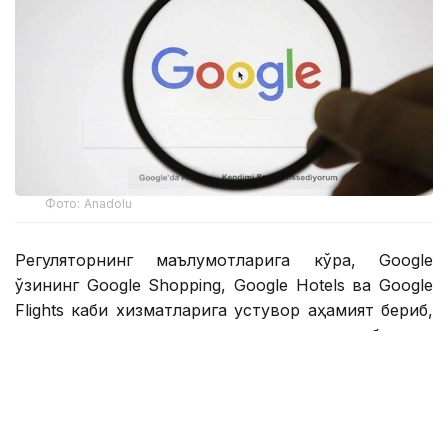
Фото: Аnadolu
Регуляторнинг маълумотларига кўра, Google
ўзининг Google Shopping, Google Hotels ва Google
Flights каби хизматларига устувор аҳамият бериб,
қидирув натижаларида рақобатдош
хизматларнинг кўринишини чеклаган. Компания
шунингдек, илова ишлаб чиқувчиларига
фойдаланувчиларга илова дўконидан ташқарида
муқобил тўлов усуллари ва фойдали таклифлар