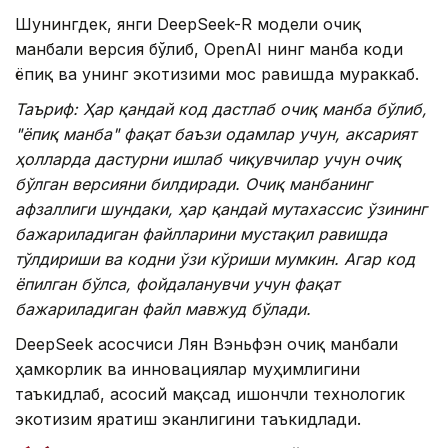
Шунингдек, янги DeepSeek-R модели очиқ
манбали версия бўлиб, OpenAI нинг манба коди
ёпиқ ва унинг экотизими мос равишда мураккаб.
Таъриф: Ҳар қандай код дастлаб очиқ манба бўлиб,
"ёпиқ манба" фақат баъзи одамлар учун, аксарият
ҳолларда дастурни ишлаб чиқувчилар учун очиқ
бўлган версияни билдиради. Очиқ манбанинг
афзаллиги шундаки, ҳар қандай мутахассис ўзининг
бажариладиган файлларини мустақил равишда
тўлдириши ва кодни ўзи кўриши мумкин. Агар код
ёпилган бўлса, фойдаланувчи учун фақат
бажариладиган файл мавжуд бўлади.
DeepSeek асосчиси Лян Вэньфэн очиқ манбали
ҳамкорлик ва инновациялар муҳимлигини
таъкидлаб, асосий мақсад ишончли технологик
экотизим яратиш эканлигини таъкидлади.