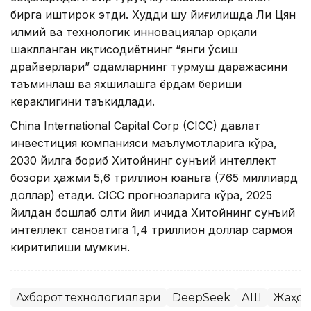
бирга иштирок этди. Худди шу йиғилишда Ли Цян
илмий ва технологик инновациялар орқали
шаклланган иқтисодиётнинг “янги ўсиш
драйверлари” одамларнинг турмуш даражасини
таъминлаш ва яхшилашга ёрдам бериши
кераклигини таъкидлади.
China International Capital Corp (CICC) давлат
инвестиция компанияси маълумотларига кўра,
2030 йилга бориб Хитойнинг сунъий интеллект
бозори ҳажми 5,6 триллион юаньга (765 миллиард
доллар) етади. CICC прогнозларига кўра, 2025
йилдан бошлаб олти йил ичида Хитойнинг сунъий
интеллект саноатига 1,4 триллион доллар сармоя
киритилиши мумкин.
Ахборот технологиялари
DeepSeek
АҚШ
Жаҳон