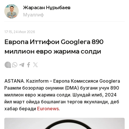
Жарасқан Нұрыбаев
Муаллиф
17:15, 24 Июл 2026
Европа Иттифоқи Googleга 890
миллион евро жарима солди
ASTANА. Кazinform – Европа Комиссияси Googleга
Рақамли бозорлар қонунини (DMA) бузгани учун 890
миллион евро жарима солди. Шундай қилиб, 2024
йил март ойида бошланган тергов якунланди, деб
хабар беради
Euronews
.