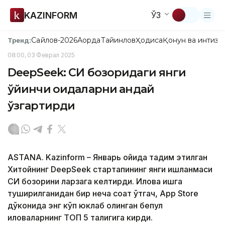
KAZINFORM
ЎЗ
Сайлов-2026
Ақорда
Тайинлов
Ҳодиса
Қонун ва интизо
Тренд:
08:00, 03 Феврал 2025
DeepSeek: СИ бозоридаги янги
ўйинчи қоидаларни қандай
ўзгартирди
ASTANA. Kazinform – Январь ойида тақдим этилган
Хитойнинг DeepSeek стартапининг янги ишланмаси
СИ бозорини ларзага келтирди. Илова ишга
туширилганидан бир неча соат ўтгач, App Store
дўконида энг кўп юклаб олинган бепул
иловаларнинг ТОП 5 талигига кирди.