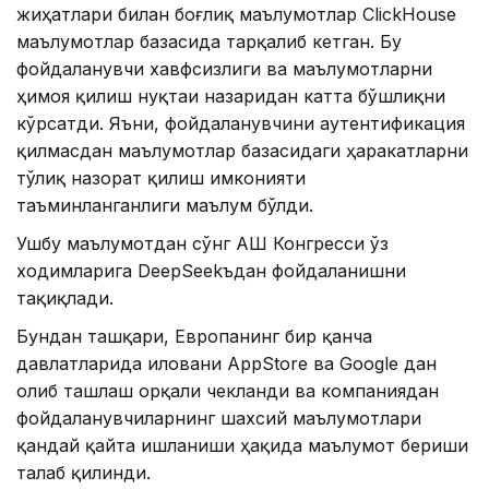
жиҳатлари билан боғлиқ маълумотлар ClickHouse
маълумотлар базасида тарқалиб кетган. Бу
фойдаланувчи хавфсизлиги ва маълумотларни
ҳимоя қилиш нуқтаи назаридан катта бўшлиқни
кўрсатди. Яъни, фойдаланувчини аутентификация
қилмасдан маълумотлар базасидаги ҳаракатларни
тўлиқ назорат қилиш имконияти
таъминланганлиги маълум бўлди.
Ушбу маълумотдан сўнг АҚШ Конгресси ўз
ходимларига DeepSeekъдан фойдаланишни
тақиқлади.
Бундан ташқари, Европанинг бир қанча
давлатларида иловани AppStore ва Google дан
олиб ташлаш орқали чекланди ва компаниядан
фойдаланувчиларнинг шахсий маълумотлари
қандай қайта ишланиши ҳақида маълумот бериши
талаб қилинди.