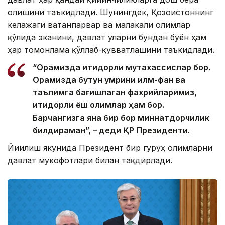
олишини таъкидлади. Шунингдек, Қозоғистоннинг
келажаги ватанпарвар ва малакали олимлар
қўлида эканини, давлат уларни бундан буён ҳам
ҳар томонлама қўллаб-қувватлашини таъкидлади.
“Орамизда иқтидорли мутахассислар бор.
Орамизда бутун умрини илм-фан ва
таълимга бағишлаган фахрийларимиз,
иқтидорли ёш олимлар ҳам бор.
Барчангизга яна бир бор миннатдорчилик
билдираман”, – деди ҚР Президенти.
Йиғилиш якунида Президент бир гуруҳ олимларни
давлат мукофотлари билан тақдирлади.