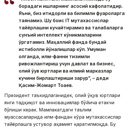
борадаги ишларнинг асосий кафолатидир.
Яъни, биз иқтидорли ва билимли фуқароларга
таянамиз. Шу боис IТ мутахассислар
тайёрлашни кучайтирамиз ва талабаларга
сунъий интеллект кўникмаларини
ўргатамиз. Маҳаллий фанда бундай
истиқболли йўналишлар кўп. Умуман
олганда, илм-фанни тизимли
ривожлантириш учун давлат ва бизнес,
олий ўқув юртлари ва илмий марказлар
кучини бирлаштириши зарур”, – деди
Қасим-Жомарт Тоқаев.
Президент таъкидлаганидек, олий ўқув юртлари
янги тадқиқот ва инновациялар бўйича етакчи
бўлиши керак. Мамлакатдаги таълим
муассасаларида илм-фандан кўра мутахассислар
тайёрлашга устувор аҳамият қаратилмоқда. Бу