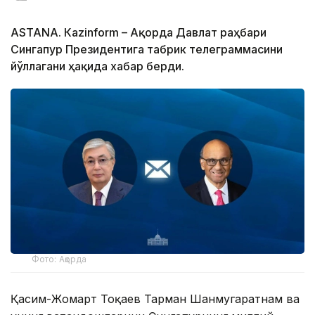
ASTANА. Кazinform – Ақорда Давлат раҳбари
Сингапур Президентига табрик телеграммасини
йўллагани ҳақида хабар берди.
Фото: Ақорда
Қасим-Жомарт Тоқаев Тарман Шанмугаратнам ва