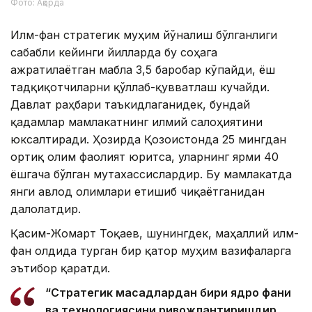
Фото: Ақорда
Илм-фан стратегик муҳим йўналиш бўлганлиги
сабабли кейинги йилларда бу соҳага
ажратилаётган маблағ 3,5 баробар кўпайди, ёш
тадқиқотчиларни қўллаб-қувватлаш кучайди.
Давлат раҳбари таъкидлаганидек, бундай
қадамлар мамлакатнинг илмий салоҳиятини
юксалтиради. Ҳозирда Қозоғистонда 25 мингдан
ортиқ олим фаолият юритса, уларнинг ярми 40
ёшгача бўлган мутахассислардир. Бу мамлакатда
янги авлод олимлари етишиб чиқаётганидан
далолатдир.
Қасим-Жомарт Тоқаев, шунингдек, маҳаллий илм-
фан олдида турган бир қатор муҳим вазифаларга
эътибор қаратди.
“Стратегик мақсадлардан бири ядро фани
ва технологиясини ривожлантиришдир.