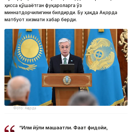
ҳисса қўшаётган фуқароларга ўз
миннатдорчилигини билдирди. Бу ҳақда Ақорда
матбуот хизмати хабар берди.
Фото: Ақорда
“Илм йўли машаққатли. Фақат фидойи,