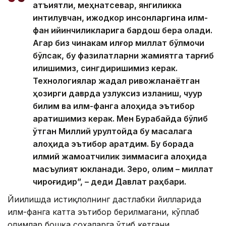
қатъиятли, меҳнатсевар, янгиликка
интилувчан, ижодкор инсонларгина илм-
фан қийинчиликларига бардош бера олади.
Агар биз чинакам илғор миллат бўлмоқчи
бўлсак, бу фазилатларни жамиятга тарғиб
қилишимиз, сингдиришимиз керак.
Технологиялар жадал ривожланаётган
ҳозирги даврда узлуксиз изланиш, чуқур
билим ва илм-фанга алоҳида эътибор
қаратишимиз керак. Мен Бурабайда бўлиб
ўтган Миллий қурултойда бу масалага
алоҳида эътибор қаратдим. Бу борада
илмий жамоатчилик зиммасига алоҳида
масъулият юкланади. Зеро, олим – миллат
чироғидир”, – деди Давлат раҳбари.
Йиғилишда истиқлолнинг дастлабки йилларида
илм-фанга катта эътибор берилмагани, кўплаб
олимлар бошқа соҳаларга ўтиб кетгани