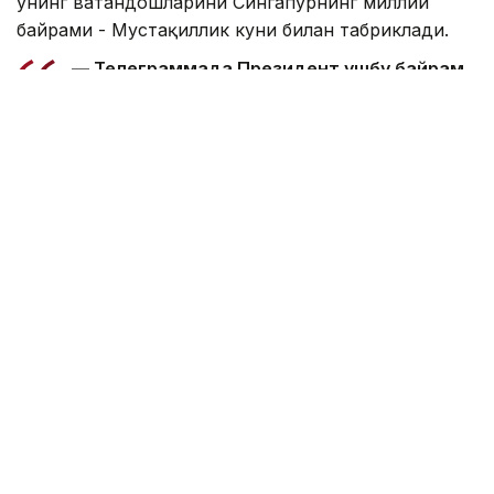
унинг ватандошларини Сингапурнинг миллий
байрами - Мустақиллик куни билан табриклади.
— Телеграммада Президент ушбу байрам
Сингапур халқи учун миллий бирлик, давлат
мустақиллиги ва барқарор ривожланишнинг
яққол рамзи сифатида алоҳида аҳамиятга
эга эканлигини таъкидлади. Шунингдек, у
Қозоғистон ва Сингапур ўртасидаги
дўстлик ва ўзаро тушунишга асосланган
кўп қиррали ҳамкорлик икки халқ манфаати
йўлида ривожланиб боришига ишонч
билдирди, — дейилади хабарда.
Қасим-Жомарт Тоқаев Тарман Шанмугаратнамга
масъулиятли фаолиятида муваффақиятлар ва дўст
Сингапур халқига фаровонлик тилади.
Эслатиб ўтамиз, Бельгия Қироли Филипп Қасим-
Жомарт Тоқаевга жавоб хати
йўллади
.