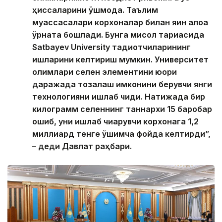
ҳиссаларини қўшмоқда. Таълим
муассасалари корхоналар билан яқин алоқа
ўрната бошлади. Бунга мисол тариқасида
Satbayev University тадқиқотчиларининг
ишларини келтириш мумкин. Университет
олимлари селен элементини юқори
даражада тозалаш имконини берувчи янги
технологияни ишлаб чиқди. Натижада бир
килограмм селеннинг таннархи 15 баробар
ошиб, уни ишлаб чиқарувчи корхонага 1,2
миллиард тенге қўшимча фойда келтирди”,
– деди Давлат раҳбари.