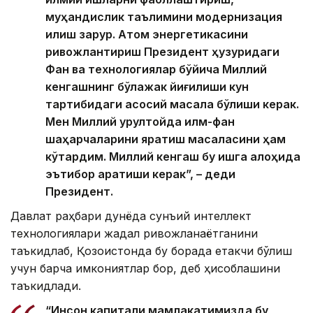
муҳандислик таълимини модернизация
қилиш зарур. Атом энергетикасини
ривожлантириш Президент ҳузуридаги
Фан ва технологиялар бўйича Миллий
кенгашнинг бўлажак йиғилиши кун
тартибидаги асосий масала бўлиши керак.
Мен Миллий қурултойда илм-фан
шаҳарчаларини яратиш масаласини ҳам
кўтардим. Миллий кенгаш бу ишга алоҳида
эътибор қаратиши керак”, – деди
Президент.
Давлат раҳбари дунёда сунъий интеллект
технологиялари жадал ривожланаётганини
таъкидлаб, Қозоғистонда бу борада етакчи бўлиш
учун барча имкониятлар бор, деб ҳисоблашини
таъкидлади.
“Инсон капитали мамлакатимизда бу