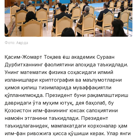
Фото: Ақорда
Қасим-Жомарт Тоқаев ёш академик Сураған
Дурбитханнинг фаолиятини алоҳида таъкидлади.
Унинг математик физика соҳасидаги илмий
изланишлари криптография ва маълумотларни
ҳимоя қилиш тизимларида муваффақиятли
қўлланилмоқда. Президент буни рақамлаштириш
давридаги ўта муҳим ютуқ, дея баҳолаб, бу
Қозоғистон илм-фанининг юксак салоҳиятини
намоён этганини таъкидлади. Президент
таъкидлаганидек, мамлакатдаги корхоналар ҳам
илм-фан ривожига ҳисса қўшиши керак. Улар янги