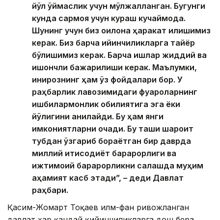
йўл қўймаслик учун мўлжалланган. Бугунги
кунда сармоя учун кураш кучаймоқда.
Шунинг учун биз оқилона ҳаракат қилишимиз
керак. Биз барча қийинчиликларга тайёр
бўлишимиз керак. Барча ишлар жиддий ва
ишончли бажарилиши керак. Маълумки,
инқирознинг ҳам ўз фойдалари бор. У
раҳбарлик лавозимидаги фуқароларнинг
ишбилармонлик қобилиятига эга ёки
йўқлигини аниқлайди. Бу ҳам янги
имкониятларни очади. Бу ташқи шароит
тубдан ўзгариб бораётган бир даврда
миллий иқтисодиёт барқарорлиги ва
ижтимоий барқарорликни сақлашда муҳим
аҳамият касб этади”, – деди Давлат
раҳбари.
Қасим-Жомарт Тоқаев илм-фан ривожланган
давлат ҳар қандай қийинчиликларга дош бера