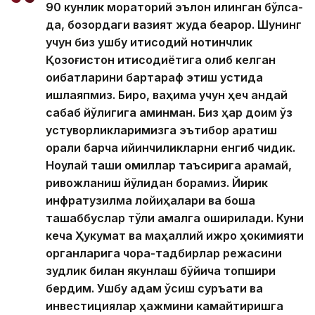
90 кунлик мораторий эълон қилинган бўлса-
да, бозордаги вазият жуда беқарор. Шунинг
учун биз ушбу иқтисодий нотинчлик
Қозоғистон иқтисодиётига олиб келган
оқибатларини бартараф этиш устида
ишлаяпмиз. Бироқ, ваҳима учун ҳеч қандай
сабаб йўқлигига аминман. Биз ҳар доим ўз
устуворликларимизга эътибор қаратиш
орқали барча қийинчиликларни енгиб чиқдик.
Ноқулай ташқи омиллар таъсирига қарамай,
ривожланиш йўлидан борамиз. Йирик
инфратузилма лойиҳалари ва бошқа
ташаббуслар тўлиқ амалга оширилади. Куни
кеча Ҳукумат ва маҳаллий ижро ҳокимияти
органларига чора-тадбирлар режасини
зудлик билан якунлаш бўйича топшириқ
бердим. Ушбу қадам ўсиш суръати ва
инвестициялар ҳажмини камайтиришга