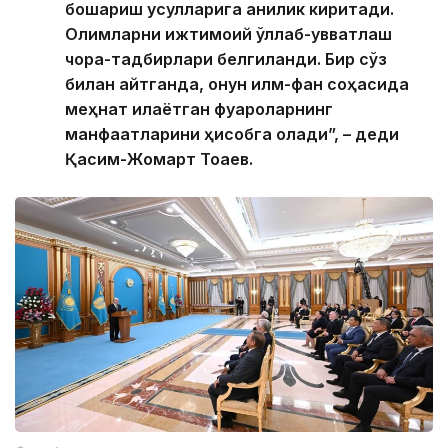
бошқариш усулларига аниқлик киритади.
Олимларни ижтимоий қўллаб-қувватлаш
чора-тадбирлари белгиланди. Бир сўз
билан айтганда, қонун илм-фан соҳасида
меҳнат қилаётган фуқароларнинг
манфаатларини ҳисобга олади”, – деди
Қасим-Жомарт Тоқаев.