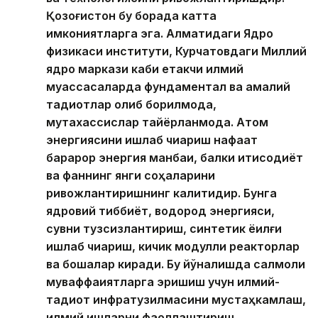
Қозоғистон бу борада катта
имкониятларга эга. Алматидаги Ядро
физикаси институти, Курчатовдаги Миллий
ядро маркази каби етакчи илмий
муассасаларда фундаментал ва амалий
тадқиқотлар олиб борилмоқда,
мутахассислар тайёрланмоқда. Атом
энергиясини ишлаб чиқариш нафақат
барқарор энергия манбаи, балки иқтисодиёт
ва фаннинг янги соҳаларини
ривожлантиришнинг калитидир. Бунга
ядровий тиббиёт, водород энергияси,
сувни тузсизлантириш, синтетик ёқилғи
ишлаб чиқариш, кичик модулли реакторлар
ва бошқалар киради. Бу йўналишда салмоқли
муваффақиятларга эришиш учун илмий-
тадқиқот инфратузилмасини мустаҳкамлаш,
илмий ишларни фаоллаштириш,