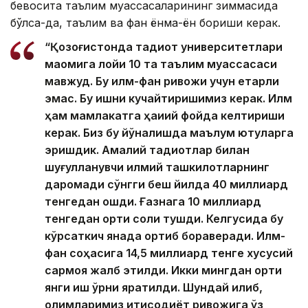
бевосита таълим муассасаларининг зиммасида
бўлса-да, таълим ва фан ёнма-ён бориши керак.
“Қозоғистонда тадқиқот университетлари
мақомига лойиқ 10 та таълим муассасаси
мавжуд. Бу илм-фан ривожи учун етарли
эмас. Бу ишни кучайтиришимиз керак. Илм
ҳам мамлакатга ҳақиқий фойда келтириши
керак. Биз бу йўналишда маълум ютуқларга
эришдик. Амалий тадқиқотлар билан
шуғулланувчи илмий ташкилотларнинг
даромади сўнгги беш йилда 40 миллиард
тенгедан ошди. Ғазнага 10 миллиард
тенгедан ортиқ солиқ тушди. Келгусида бу
кўрсаткич янада ортиб бораверади. Илм-
фан соҳасига 14,5 миллиард тенге хусусий
сармоя жалб этилди. Икки мингдан ортиқ
янги иш ўрни яратилди. Шундай қилиб,
олимларимиз иқтисодиёт ривожига ўз