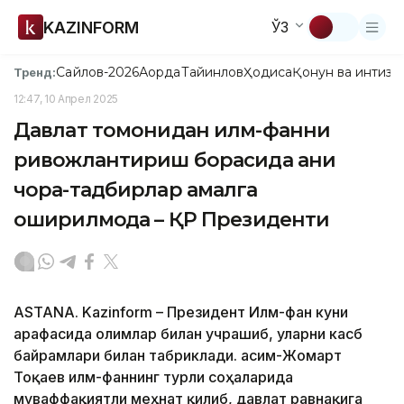
KAZINFORM
ЎЗ
Сайлов-2026
Ақорда
Тайинлов
Ҳодиса
Қонун ва интизо
Тренд:
12:47, 10 Апрел 2025
Давлат томонидан илм-фанни
ривожлантириш борасида аниқ
чора-тадбирлар амалга
оширилмоқда – ҚР Президенти
ASTANA. Kazinform – Президент Илм-фан куни
арафасида олимлар билан учрашиб, уларни касб
байрамлари билан табриклади. Қасим-Жомарт
Тоқаев илм-фаннинг турли соҳаларида
муваффақиятли меҳнат қилиб, давлат равнақига