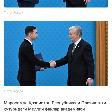
Фото: Ақорда
Фото: Ақорда
Маросимда Қозоғистон Республикаси Президенти
ҳузуридаги Миллий фанлар академияси