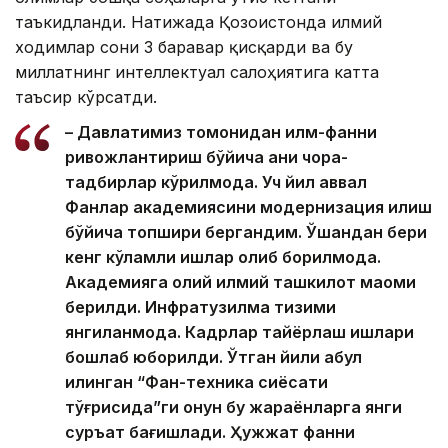
таъкидланди. Натижада Қозоғистонда илмий
ходимлар сони 3 баравар қисқарди ва бу
миллатнинг интеллектуал салоҳиятига катта
таъсир кўрсатди.
– Давлатимиз томонидан илм-фанни
ривожлантириш бўйича аниқ чора-
тадбирлар кўрилмоқда. Уч йил аввал
Фанлар академиясини модернизация қилиш
бўйича топшириқ бергандим. Ўшандан бери
кенг кўламли ишлар олиб борилмоқда.
Академияга олий илмий ташкилот мақоми
берилди. Инфратузилма тизими
янгиланмоқда. Кадрлар тайёрлаш ишлари
бошлаб юборилди. Ўтган йили қабул
қилинган “Фан-техника сиёсати
тўғрисида”ги қонун бу жараёнларга янги
суръат бағишлади. Ҳужжат фанни