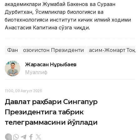
академиклари Жумабай Бакенов ва Сураған
Дурбитхан, Ўсимликлар биологияси ва
биотехнологияси институти кичик илмий ходими
Анастасия Капитина сўзга чиқди.
Фан
Қозоғистон Президенти
Қасим-Жомарт Тоқа
Жарасқан Нұрыбаев
Муаллиф
11:00, 09 Август 2026
Давлат раҳбари Сингапур
Президентига табрик
телеграммасини йўллади