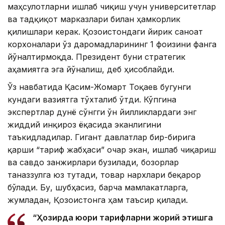
маҳсулотларни ишлаб чиқиш учун университетлар
ва тадқиқот марказлари билан ҳамкорлик
қилишлари керак. Қозоғистондаги йирик саноат
корхоналари ўз даромадларининг 1 фоизини фанга
йўналтирмоқда. Президент буни стратегик
аҳамиятга эга йўналиш, деб ҳисоблайди.
Ўз навбатида Қасим-Жомарт Тоқаев бугунги
кундаги вазиятга тўхталиб ўтди. Кўпгина
экспертлар дунё сўнгги ўн йилликлардаги энг
жиддий инқироз ёқасида эканлигини
таъкидладилар. Гигант давлатлар бир-бирига
қарши “тариф жабҳаси” очар экан, ишлаб чиқариш
ва савдо занжирлари бузилади, бозорлар
таназзулга юз тутади, товар нархлари беқарор
бўлади. Бу, шубҳасиз, барча мамлакатларга,
жумладан, Қозоғистонга ҳам таъсир қилади.
“Ҳозирда юқори тарифларни жорий этишга