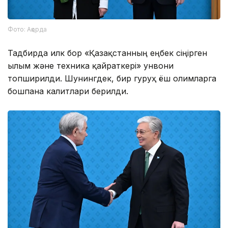
Фото: Ақорда
Тадбирда илк бор «Қазақстанның еңбек сіңірген
ғылым және техника қайраткері» унвони
топширилди. Шунингдек, бир гуруҳ ёш олимларга
бошпана калитлари берилди.