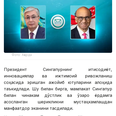
Фото: Ақорда
Президент Сингапурнинг иқтисодиёт,
инновациялар ва ижтимоий ривожланиш
соҳасида эришган ажойиб ютуқларини алоҳида
таъкидлади. Шу билан бирга, мамлакат Сингапур
билан чинакам дўстлик ва ўзаро ёрдамга
асосланган шерикликни мустаҳкамлашдан
манфаатдор эканини тасдиқлади.