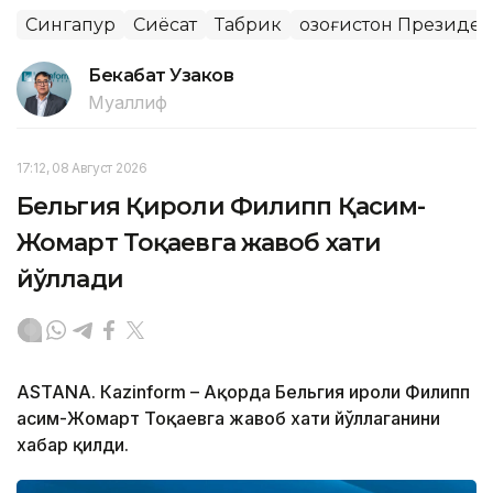
Сингапур
Сиёсат
Табрик
Қозоғистон Президе
Бекабат Узаков
Муаллиф
17:12, 08 Август 2026
Бельгия Қироли Филипп Қасим-
Жомарт Тоқаевга жавоб хати
йўллади
ASTANА. Кazinform – Ақорда Бельгия Қироли Филипп
Қасим-Жомарт Тоқаевга жавоб хати йўллаганини
хабар қилди.