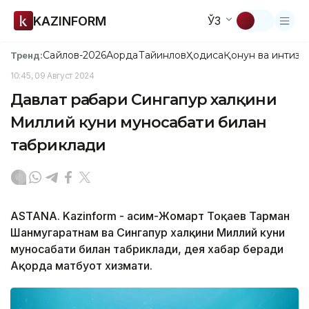
KAZINFORM
ЎЗ
Сайлов-2026
Ақорда
Тайинлов
Ҳодиса
Қонун ва интизо
Тренд:
10:45, 09 Август 2024
Давлат раҳбари Сингапур халқини
Миллий куни муносабати билан
табриклади
ASTANА. Kazinform - Қасим-Жомарт Тоқаев Тарман
Шанмугаратнам ва Сингапур халқини Миллий куни
муносабати билан табриклади, дея хабар беради
Ақорда матбуот хизмати.