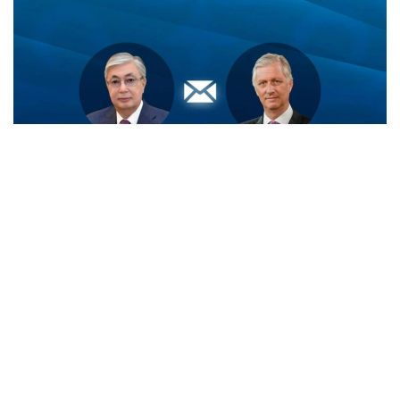
Фото: Ақорда
— Телеграммада Қирол Бельгия Миллий
куни муносабати билан Давлат
раҳбарининг табриги учун самимий
миннатдорчилик билдирди, — дейилади
хабарда.
Қирол Филипп шунингдек, Президентнинг