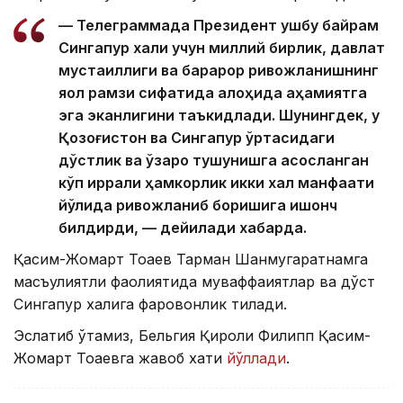
— Телеграммада Президент ушбу байрам
Сингапур халқи учун миллий бирлик, давлат
мустақиллиги ва барқарор ривожланишнинг
яққол рамзи сифатида алоҳида аҳамиятга
эга эканлигини таъкидлади. Шунингдек, у
Қозоғистон ва Сингапур ўртасидаги
дўстлик ва ўзаро тушунишга асосланган
кўп қиррали ҳамкорлик икки халқ манфаати
йўлида ривожланиб боришига ишонч
билдирди, — дейилади хабарда.
Қасим-Жомарт Тоқаев Тарман Шанмугаратнамга
масъулиятли фаолиятида муваффақиятлар ва дўст
Сингапур халқига фаровонлик тилади.
Эслатиб ўтамиз, Бельгия Қироли Филипп Қасим-
Жомарт Тоқаевга жавоб хати
йўллади
.