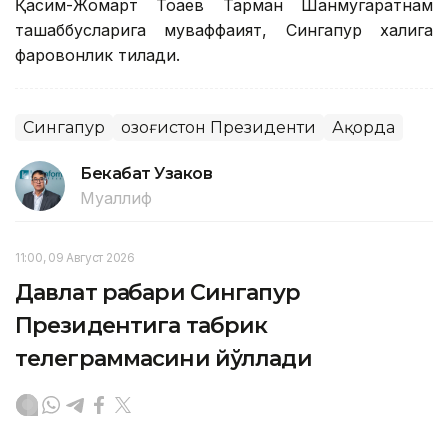
Қасим-Жомарт Тоқаев Тарман Шанмугаратнам
ташаббусларига муваффақият, Сингапур халқига
фаровонлик тилади.
Сингапур
Қозоғистон Президенти
Ақорда
Бекабат Узаков
Муаллиф
11:00, 09 Август 2026
Давлат раҳбари Сингапур
Президентига табрик
телеграммасини йўллади