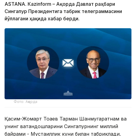
ASTANА. Кazinform – Ақорда Давлат раҳбари
Сингапур Президентига табрик телеграммасини
йўллагани ҳақида хабар берди.
Фото: Ақорда
Қасим-Жомарт Тоқаев Тарман Шанмугаратнам ва
унинг ватандошларини Сингапурнинг миллий
байрами - Мустақиллик куни билан табриклади.