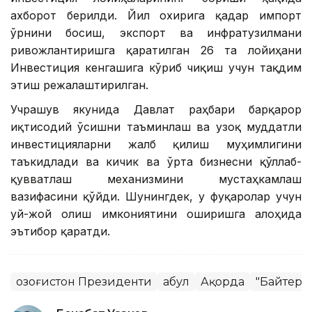
ахборот берилди. Йил охирига қадар импорт
ўрнини босиш, экспорт ва инфратузилмани
ривожлантиришга қаратилган 26 та лойиҳани
Инвестиция кенгашига кўриб чиқиш учун тақдим
этиш режалаштирилган.
Учрашув якунида Давлат раҳбари барқарор
иқтисодий ўсишни таъминлаш ва узоқ муддатли
инвестицияларни жалб қилиш муҳимлигини
таъкидлади ва кичик ва ўрта бизнесни қўллаб-
қувватлаш механизмини мустаҳкамлаш
вазифасини қўйди. Шунингдек, у фуқаролар учун
уй-жой олиш имкониятини оширишга алоҳида
эътибор қаратди.
Қозоғистон Президенти
Қабул
Ақорда
"Байтере