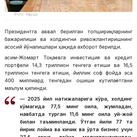
Фото: Ақорда
Президентга аввал берилган топшириқларнинг
бажарилиши ва холдингни ривожлантиришнинг
асосий йўналишлари ҳақида ахборот берилди.
Қасим-Жомарт Тоқаевга инвестиция ва кредит
портфели 14,3 триллион тенгега етиши ва 16,5
триллион тенгега етиши, йиллик соф фойда эса
400 миллиард тенгедан ошиши кутилаётгани
маълум қилинди.
— 2025 йил натижаларига кўра, холдинг
кўмагида 77,5 минг оила, жумладан,
навбатда турган 11,6 минг оила уй-жой
билан таъминланди. Ўтган йили 77 та
йирик лойиҳа ва кичик ва ўрта бизнес учун
27,4 минг лойиҳа молиялаштирилди,