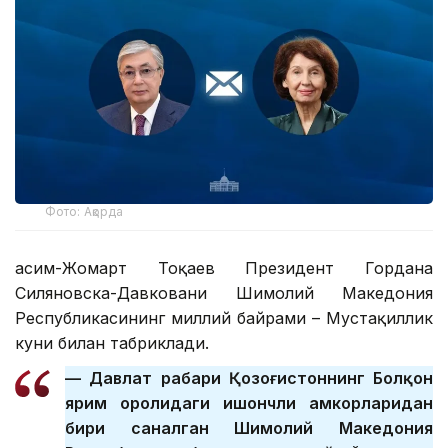
Фото: Ақорда
Қасим-Жомарт Тоқаев Президент Гордана
Силяновска-Давковани Шимолий Македония
Республикасининг миллий байрами – Мустақиллик
куни билан табриклади.
— Давлат раҳбари Қозоғистоннинг Болқон
ярим оролидаги ишончли ҳамкорларидан
бири саналган Шимолий Македония