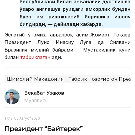
Республикаси билан анъанавий дўстлик ва
ўзаро англашув руҳидаги ҳамкорлик бундан
буён ҳам ривожланиб боришига ишонч
билдирди, — дейилади хабарда.
Эслатиб ўтамиз, аввалроқ Қасим-Жомарт Тоқаев
Президент Луис Инасиу Лула да Силвани
Бразилия миллий байрами – Мустақиллик куни
билан
табриклаган
эди.
Шимолий Македония
Табрик
Қозоғистон През
Бекабат Узаков
Муаллиф
17:12, 05 Август 2026
Президент “Байтерек”