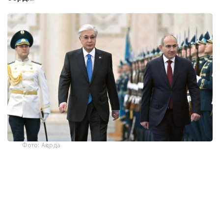
Фото: Ақорда
— Никол Пашинян илиқ сўзлар учун
миннатдорчилик билдирди ва Қозоғистон
Президенти ва халқига Қурултой
сайловларини муваффақиятли ўтказишни