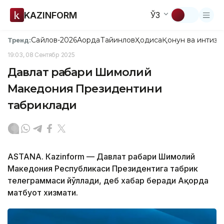
KAZINFORM
ЎЗ
Сайлов-2026
Ақорда
Тайинлов
Ҳодиса
Қонун ва интизо
Тренд:
19:03, 08 Сентябр 2025
Давлат раҳбари Шимолий
Македония Президентини
табриклади
ASTANА. Кazinform — Давлат раҳбари Шимолий
Македония Республикаси Президентига табрик
телеграммаси йўллади, деб хабар беради Ақорда
матбуот хизмати.