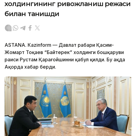
холдингининг ривожланиш режаси
билан танишди
ASTANА. Каzinform — Давлат раҳбари Қасим-
Жомарт Тоқаев “Байтерек” холдинги бошқаруви
раиси Рустам Қарағойшинни қабул қилди. Бу ҳақда
Ақорда хабар берди.