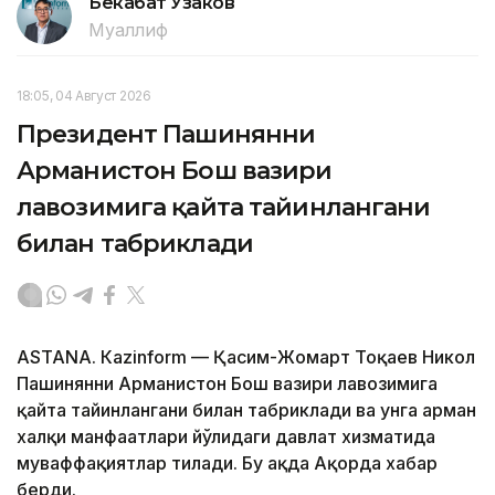
Бекабат Узаков
Муаллиф
18:05, 04 Август 2026
Президент Пашинянни
Арманистон Бош вазири
лавозимига қайта тайинлангани
билан табриклади
ASTANА. Кazinform — Қасим-Жомарт Тоқаев Никол
Пашинянни Арманистон Бош вазири лавозимига
қайта тайинлангани билан табриклади ва унга арман
халқи манфаатлари йўлидаги давлат хизматида
муваффақиятлар тилади. Бу ҳақда Ақорда хабар
берди.