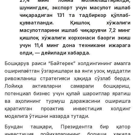
шунингдек, экспорт учун маҳсулот ишлаб
чиқарадиган 131 та тадбиркор қўллаб-
қувватланди. Қишлоқ хўжалиги
маҳсулотларини ишлаб чиқарувчи 7,2 минг
қишлоқ хўжалиги корхонаси баҳорги экиш
учун 11,4 минг дона техникани ижарага
олди, — дейилади хабарда.
Бошқарув раиси “Байтерек” холдингининг амалга
оширилаётган ўзгаришлари ва янги узоқ муддатли
ривожланиш стратегияси ҳақида сўзлаб берди.
Лойиҳа активларни самарали бошқариш,
потенциал бизнес учун қулай шароитлар яратиш
ва аҳолининг турмуш даражасини оширишга
қаратилган проактив инвестиция холдинг
моделига ўтишни назарда тутади.
Бундан ташқари, Президентга бир қатор
инвестиция лойиҳаларининг бориши ҳақида