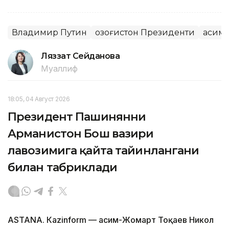
Владимир Путин
Қозоғистон Президенти
Қасим
Ляззат Сейданова
Муаллиф
18:05, 04 Август 2026
Президент Пашинянни
Арманистон Бош вазири
лавозимига қайта тайинлангани
билан табриклади
ASTANА. Кazinform — Қасим-Жомарт Тоқаев Никол