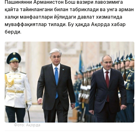
Пашинянни Арманистон Бош вазири лавозимига
қайта тайинлангани билан табриклади ва унга арман
халқи манфаатлари йўлидаги давлат хизматида
муваффақиятлар тилади. Бу ҳақда Ақорда хабар
берди.
Фото: Ақорда