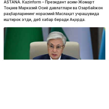
ASTANА. Кazinform – Президент Қасим-Жомарт
Тоқаев Марказий Осиё давлатлари ва Озарбайжон
раҳбарларининг норасмий Маслаҳат учрашувида
иштирок этди, деб хабар беради Ақорда.
Фото: Ақорда
Учрашувдаги нутқида Давлат раҳбари Қирғиз