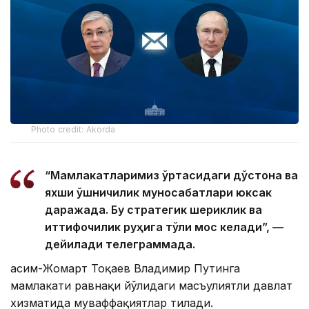
Photo credit: Akorda
“Мамлакатларимиз ўртасидаги дўстона ва
яхши қўшничилик муносабатлари юксак
даражада. Бу стратегик шериклик ва
иттифоқчилик руҳига тўлиқ мос келади”, —
дейилади телеграммада.
Қасим-Жомарт Тоқаев Владимир Путинга
мамлакати равнақи йўлидаги масъулиятли давлат
хизматида муваффақиятлар тилади.