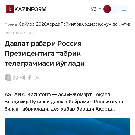
KAZINFORM
ЎЗ
Сайлов-2026
Ақорда
Тайинлов
Ҳодиса
Қонун ва интизо
Тренд:
09:18, 12 Июн 2025
Давлат раҳбари Россия
Президентига табрик
телеграммаси йўллади
ASTANA. Kazinform — Қасим-Жомарт Тоқаев
Владимир Путинни давлат байрами – Россия куни
билан табриклади, дея хабар беради Ақорда.