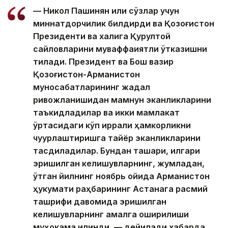
— Никол Пашинян илиқ сўзлар учун
миннатдорчилик билдирди ва Қозоғистон
Президенти ва халқига Қурултой
сайловларини муваффақиятли ўтказишни
тилади. Президент ва Бош вазир
Қозоғистон-Арманистон
муносабатларининг жадал
ривожланишидан мамнун эканликларини
таъкидладилар ва икки мамлакат
ўртасидаги кўп қиррали ҳамкорликни
чуқурлаштиришга тайёр эканликларини
тасдиқладилар. Бундан ташқари, илгари
эришилган келишувларнинг, жумладан,
ўтган йилнинг ноябрь ойида Арманистон
ҳукумати раҳбарининг Астанага расмий
ташрифи давомида эришилган
келишувларнинг амалга оширилиши
муҳокама қилинди, — дейилади хабарда.