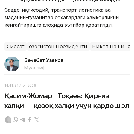
Савдо-иқтисодий, транспорт-логистика ва
маданий-гуманитар соҳалардаги ҳамкорликни
кенгайтиришга алоҳида эътибор қаратилди.
Сиёсат
Қозоғистон Президенти
Никол Пашинян
Бекабат Узаков
Муаллиф
14:41, 31 Июл 2026
Қасим-Жомарт Тоқаев: Қирғиз
халқи — қозоқ халқи учун қардош эл