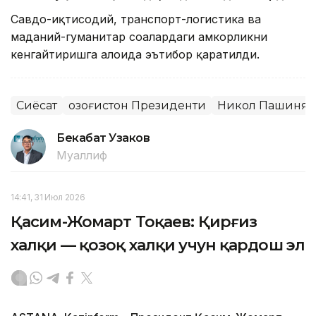
Савдо-иқтисодий, транспорт-логистика ва
маданий-гуманитар соҳалардаги ҳамкорликни
кенгайтиришга алоҳида эътибор қаратилди.
Сиёсат
Қозоғистон Президенти
Никол Пашинян
Бекабат Узаков
Муаллиф
14:41, 31 Июл 2026
Қасим-Жомарт Тоқаев: Қирғиз
халқи — қозоқ халқи учун қардош эл