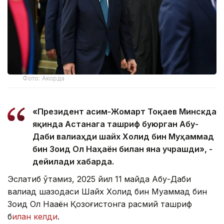
Фото: Акорда
«Президент Қасим-Жомарт Тоқаев Минскда
яқинда Астанага ташриф буюрган Абу-
Даби валиаҳди шайх Холид бин Муҳаммад
бин Зоид Ол Наҳаён билан яна учрашди», -
дейилади хабарда.
Эслатиб ўтамиз, 2025 йил 11
майда Абу-Даби
валиаҳд шаҳзодаси Шайх Холид бин Муҳаммад бин
Зоид Ол Наҳаён Қозоғистонга расмий ташриф
б
илан келди
.