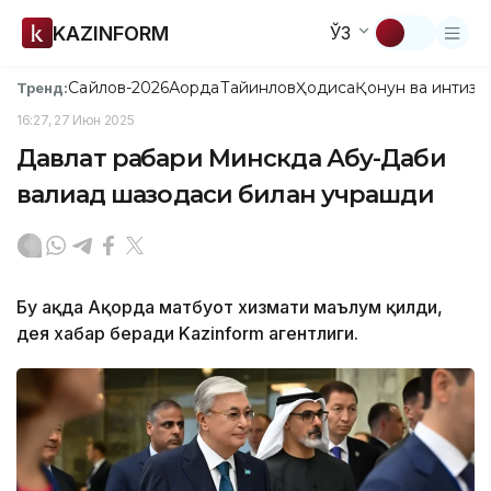
KAZINFORM
ЎЗ
Сайлов-2026
Ақорда
Тайинлов
Ҳодиса
Қонун ва интизо
Тренд:
16:27, 27 Июн 2025
Давлат раҳбари Минскда Абу-Даби
валиаҳд шаҳзодаси билан учрашди
Бу ҳақда Ақорда матбуот хизмати маълум қилди,
дея хабар беради Kazinform агентлиги.