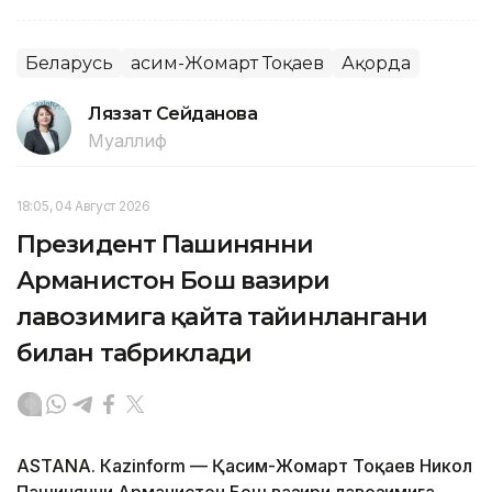
Беларусь
Қасим-Жомарт Тоқаев
Ақорда
Ляззат Сейданова
Муаллиф
18:05, 04 Август 2026
Президент Пашинянни
Арманистон Бош вазири
лавозимига қайта тайинлангани
билан табриклади
ASTANА. Кazinform — Қасим-Жомарт Тоқаев Никол