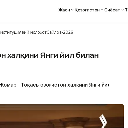
Жаҳон
Қозоғистон
Сиёсат
Т
нституциявий ислоҳот
Сайлов-2026
он халқини Янги йил билан
-Жомарт Тоқаев Қозоғистон халқини Янги йил