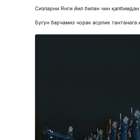
Сизларни Янги йил билан чин қалбимдан
Бугун барчамиз чорак асрлик тантанага