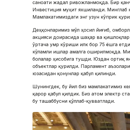
саноати жадал ривожланмоқда. Бир қан
Инвестиция муҳит яхшиланди. Минглаб 
Мамлакатимиздаги энг узун кўприк қури
Деҳқонларимиз мўл ҳосил йиғиб, омборл
акцияси доирасида шаҳар ва қишлоқлар 
ўртача умр кўриши илк бор 75 ёшга етди
кўламли ишлар амалга оширилмоқда. Ми
болалар ҳисобига тушди. Юздан ортиқ я
объектлар қурилди. Парламент аъзолар
юзасидан қонунлар қабул қилинди.
Шунингдек, бу йил биз мамлакатимиз ке
қарор қабул қилдик. Биз атом электр ст
бу ташаббусни қўллаб-қувватлади.