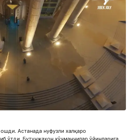
 ошди. Астанада нуфузли халқаро
иб ўтди. Бутунжаҳон кўчманчилар ўйинларига