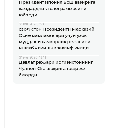
Президент Япония Бош вазирига
ҳамдардлик телеграммасини
юборди
31 iyul 2026, 15:00
Қозоғистон Президенти Марказий
Осиё мамлакатлари учун узоқ
муддатли ҳамкорлик режасини
ишлаб чиқишни таклиф қилди
31 iyul 2026, 12:11
Давлат раҳбари Қирғизистоннинг
Чўлпон-Ота шаҳрига ташриф
буюрди