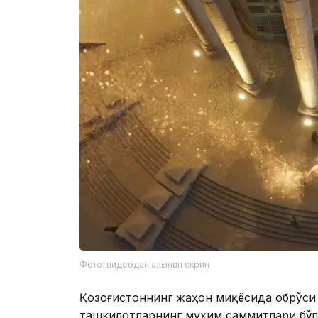
Фото: видеодан алынған скрин
Қозоғистоннинг жаҳон миқёсида обрўси
ташкилотларнинг муҳим саммитлари бўл