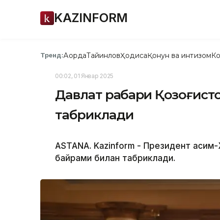
KAZINFORM
Ақорда
Тайинлов
Ҳодиса
Қонун ва интизом
Ко
Тренд:
00:02, 01 Январ 2025
Давлат раҳбари Қозоғист
табриклади
ASTANA. Kazinform - Президент Қасим
байрами билан табриклади.