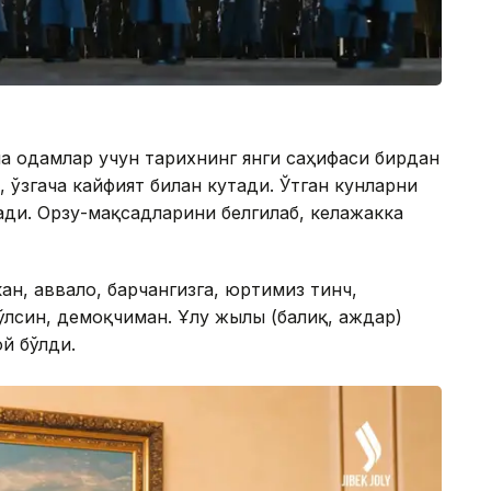
ча одамлар учун тарихнинг янги саҳифаси бирдан
, ўзгача кайфият билан кутади. Ўтган кунларни
ради. Орзу-мақсадларини белгилаб, келажакка
ан, аввало, барчангизга, юртимиз тинч,
ўлсин, демоқчиман. Ұлу жылы (балиқ, аждар)
й бўлди.