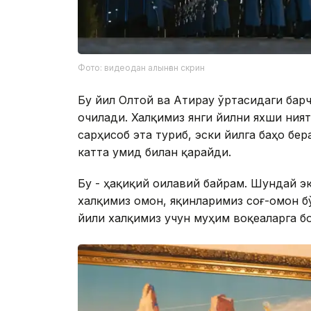
Фото: видеодан алынған скрин
Бу йил Олтой ва Атирау ўртасидаги бар
очилади. Халқимиз янги йилни яхши ният
сарҳисоб эта туриб, эски йилга баҳо бе
катта умид билан қарайди.
Бу - ҳақиқий оилавий байрам. Шундай эк
халқимиз омон, яқинларимиз соғ-омон б
йили халқимиз учун муҳим воқеаларга бо