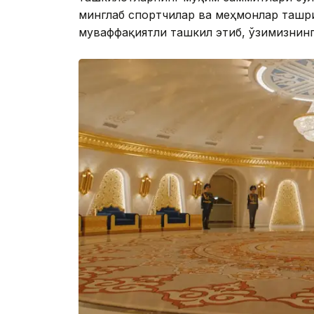
минглаб спортчилар ва меҳмонлар ташр
муваффақиятли ташкил этиб, ўзимизнин