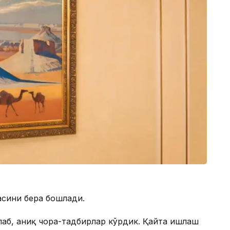
асини бера бошлади.
аб, аниқ чора-тадбирлар кўрдик. Қайта ишлаш