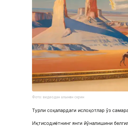
Фото: видеодан алынған скрин
Турли соҳалардаги ислоҳотлар ўз самар
Иқтисодиётнинг янги йўналишини белгил