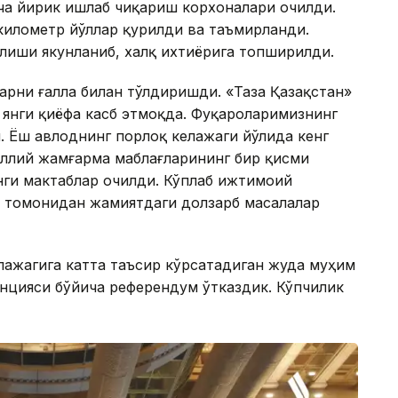
ча йирик ишлаб чиқариш корхоналари очилди.
километр йўллар қурилди ва таъмирланди.
лиши якунланиб, халқ ихтиёрига топширилди.
арни ғалла билан тўлдиришди. «Таза Қазақстан»
янги қиёфа касб этмоқда. Фуқароларимизнинг
. Ёш авлоднинг порлоқ келажаги йўлида кенг
ллий жамғарма маблағларининг бир қисми
нги мактаблар очилди. Кўплаб ижтимоий
и томонидан жамиятдаги долзарб масалалар
лажагига катта таъсир кўрсатадиган жуда муҳим
анцияси бўйича референдум ўтказдик. Кўпчилик