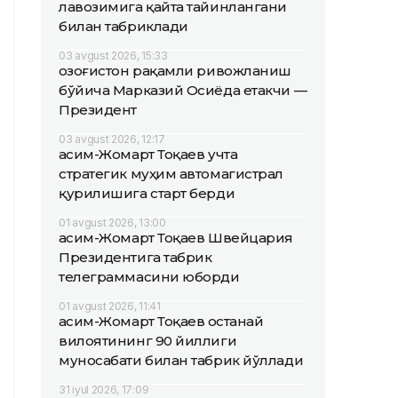
лавозимига қайта тайинлангани
билан табриклади
03 avgust 2026, 15:33
Қозоғистон рақамли ривожланиш
бўйича Марказий Осиёда етакчи —
Президент
03 avgust 2026, 12:17
Қасим-Жомарт Тоқаев учта
стратегик муҳим автомагистрал
қурилишига старт берди
01 avgust 2026, 13:00
Қасим-Жомарт Тоқаев Швейцария
Президентига табрик
телеграммасини юборди
01 avgust 2026, 11:41
Қасим-Жомарт Тоқаев Қостанай
вилоятининг 90 йиллиги
муносабати билан табрик йўллади
31 iyul 2026, 17:09