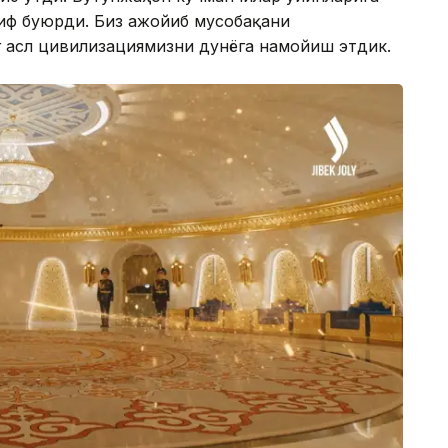
иф буюрди. Биз ажойиб мусобақани
г асл цивилизациямизни дунёга намойиш этдик.