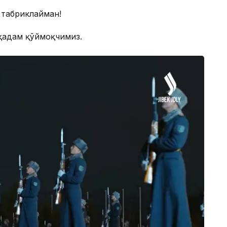
 табриклайман!
 қадам қўймоқчимиз.