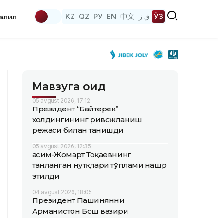
KZ
QZ
РУ
EN
中文
ق ز
ЎЗ
аҳлил
Мавзуга оид
05 avgust 2026, 17:12
Президент “Байтерек”
холдингининг ривожланиш
режаси билан танишди
05 avgust 2026, 12:35
Қасим-Жомарт Тоқаевнинг
танланган нутқлари тўплами нашр
этилди
04 avgust 2026, 18:05
Президент Пашинянни
Арманистон Бош вазири