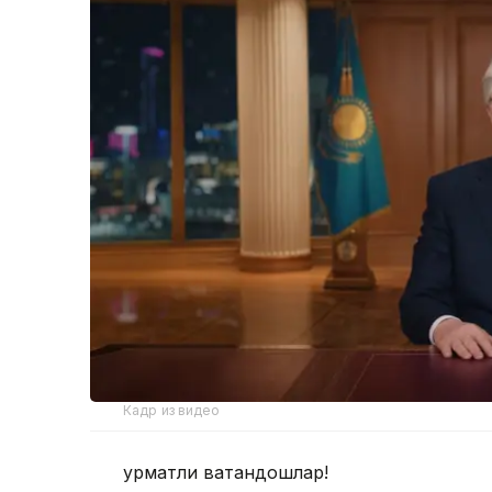
Кадр из видео
Ҳурматли ватандошлар!