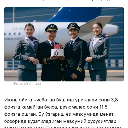
Фото: Air Astana
Июнь ойига нисбатан бўш иш ўринлари сони 3,8
фоизга камайган бўлса, резюмелер сони 11,5
фоизга ошган. Бу ўзгариш ёз мавсумида меҳнат
бозорида кузатиладиган мавсумий хусусиятлар