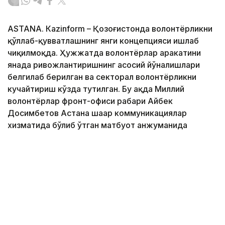
ASTANА. Кazinform – Қозоғистонда волонтёрликни
қўллаб-қувватлашнинг янги концепцияси ишлаб
чиқилмоқда. Ҳужжатда волонтёрлар ҳаракатини
янада ривожлантиришнинг асосий йўналишлари
белгилаб берилган ва секторал волонтёрликни
кучайтириш кўзда тутилган. Бу ҳақда Миллий
волонтёрлар фронт-офиси раҳбари Айбек
Досимбетов Астана шаҳар коммуникациялар
хизматида бўлиб ўтган матбуот анжуманида
маълум қилди.