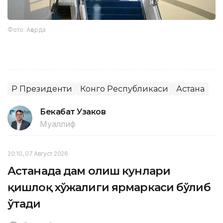
Фото: Ақорда
ҚР Президенти
Конго Республикаси
Астана
Бекабат Узаков
Муаллиф
20:10, 07 Август 2026
Астанада дам олиш кунлари
қишлоқ хўжалиги ярмаркаси бўлиб
ўтади