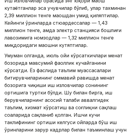
Иш изловчилар орасида энг юқори маош
кутаётганлар эса учувчилар бўлиб, улар тахминан
2,39 миллион тенге маошдан умид қиляптилар.
Кейинги ўринларда стюардессалар — 1,43
миллион тенге, ҳамда электр станцияси бошлиғи
лавозимига номзодлар — 1,32 миллион тенге
миқдоридаги маошни кутяптилар.
Умуман олганда, июль ойи кўрсаткичлари меҳнат
бозорида мавсумий фаоллик кучайганини
кўрсатди. Ёз фаслида таълим муассасалари
битирувчиларининг оммавий равишда меҳнат
бозорига чиқиши иш изловчилар сонининг
ортишига туртки бўлди. Шу билан бирга, иш
берувчиларнинг асосий талаби аввалгидек
таълим, хизмат кўрсатиш ва соғлиқни сақлаш
соҳаларида сақланиб қолган. Ишчи кучи
таклифининг ортиши келгуси ойларда бўш иш
ўринларини зарур кадрлар билан таъминлаш учун