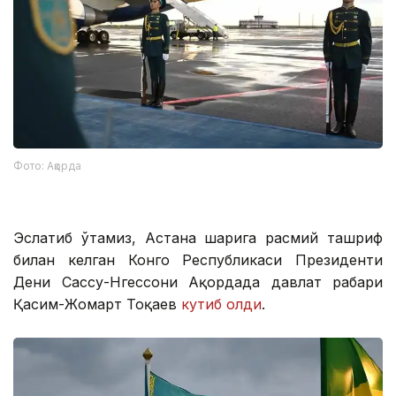
Фото: Ақорда
Эслатиб ўтамиз, Астана шаҳрига расмий ташриф
билан келган Конго Республикаси Президенти
Дени Сассу-Нгессони Ақордада давлат раҳбари
Қасим-Жомарт Тоқаев
кутиб олди
.