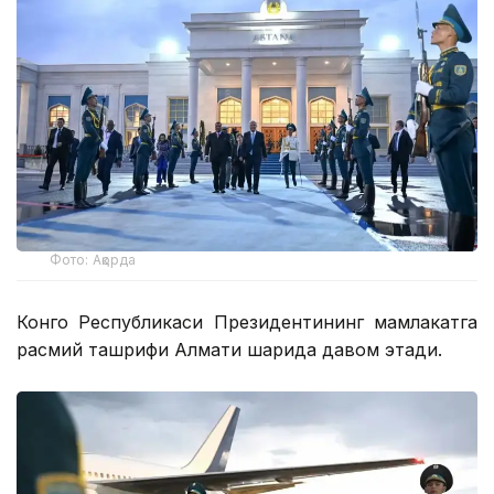
Фото: Ақорда
Конго Республикаси Президентининг мамлакатга
расмий ташрифи Алмати шаҳрида давом этади.