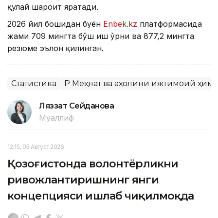
қулай шароит яратади.
2026 йил бошидан буён
Enbek.kz
платформасида
жами 709 мингта бўш иш ўрни ва 877,2 мингта
резюме эълон қилинган.
Статистика
ҚР Меҳнат ва аҳолини ижтимоий ҳим
Ляззат Сейданова
Муаллиф
12:15, 05 Август 2026
Қозоғистонда волонтёрликни
ривожлантиришнинг янги
концепцияси ишлаб чиқилмоқда