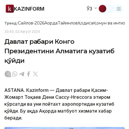
KAZINFORM
ЎЗ
Сайлов-2026
Ақорда
Тайинлов
Ҳодиса
Қонун ва интизо
Тренд:
20:40, 02 Август 2024
Давлат раҳбари Конго
Президентини Алматига кузатиб
қўйди
ASTANА. Кazinform — Давлат раҳбари Қасим-
Жомарт Тоқаев Дени Сассу-Нгессога эҳтиром
кўрсатди ва уни пойтахт аэропортидан кузатиб
қўйди. Бу ҳақда Ақорда матбуот хизмати хабар
беради.