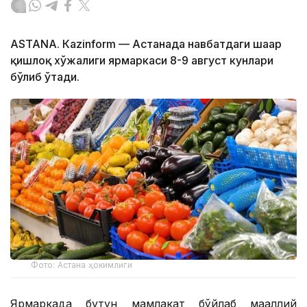
ASTANА. Кazinform — Астанада навбатдаги шаҳар
қишлоқ хўжалиги ярмаркаси 8-9 август кунлари
бўлиб ўтади.
Фото: Астана ҳокимлиги
Ярмаркада бутун мамлакат бўйлаб маҳаллий