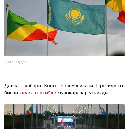
Фото: Ақорда
Давлат раҳбари Конго Республикаси Президенти
билан
кичик таркибда
музокаралар ўтказди.