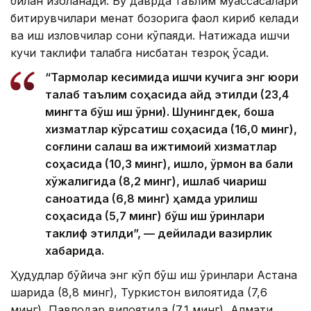
билан изоҳланади. Бу даврда таълим муассасалари
битирувчилари меҳнат бозорига фаол кириб келади
ва иш изловчилар сони кўпаяди. Натижада ишчи
кучи таклифи талабга нисбатан тезроқ ўсади.
“Тармоқлар кесимида ишчи кучига энг юқори
талаб таълим соҳасида қайд этилди (23,4
мингта бўш иш ўрни). Шунингдек, бошқа
хизматлар кўрсатиш соҳасида (16,0 минг),
соғлиқни сақлаш ва ижтимоий хизматлар
соҳасида (10,3 минг), қишлоқ, ўрмон ва балиқ
хўжалигида (8,2 минг), ишлаб чиқариш
саноатида (6,8 минг) ҳамда қурилиш
соҳасида (5,7 минг) бўш иш ўринлари
таклиф этилди”, — дейилади вазирлик
хабарида.
Ҳудудлар бўйича энг кўп бўш иш ўринлари Астана
шаҳрида (8,8 минг), Туркистон вилоятида (7,6
минг), Павлодар вилоятида (7,1 минг), Алмати