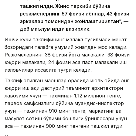
ташкил қилди. Жинс таркиби бўйича
резюмелернинг 57 фоизи аёллар, 43 фоизи
эркаклар томонидан жойлаштирилган”, —
деб маълум қилди вазирлик.
Ишчи кучи таклифининг малака тузилмаси меҳнат
бозоридаги талабга умумий жиҳатдан мос келади.
Резюмелернинг 38 фоизи ўрта малакали, 38 фоизи
юқори малакали, 24 фоизи эса паст малакали иш
изловчилар ҳиссасига тўғри келади.
Таклиф этилган маошлар орасида июль ойида энг
юқори иш ҳақи дастурий таъминот архитектори
лавозими учун — тахминан 1,12 миллион тенге,
парвоз хавфсизлиги бўйича муҳандис-инспектор
учун — тахминан 910 минг тенге, маркетинг ва
маҳсулот сотиш бўлими бошлиғи ўринбосари учун
эса — тахминан 900 минг тенгени ташкил этди.