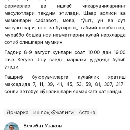
фермерлар ва ишлаб чиқарувчиларнинг
маҳсулотлари тақдим этилади. Шаҳар аҳолиси ва
меҳмонлари сабзавот, мева, гўшт, ун ва сут
маҳсулотлари, нон ва бўғирсоқ, табиий шарбатлар,
мураббо бошқа ноз-неъматларни қулай нархларда
сотиб олишлари мумкин.
Тадбир 8-9 август кунлари соат 10:00 дан 19:00
гача Keryen Joly савдо маркази ҳудудида бўлиб
ўтади.
Ташриф буюрувчиларга қулайлик яратиш
мақсадида 7, 11, 39, 41, 45, 53, 59, 81, 307, 317-
сонли автобус йўналишлари ярмаркага қатнайди.
Ярмарка
Қишлоқ хўжалиги
Астана
Бекабат Узаков