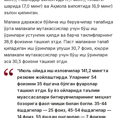
шаҳрида (7,0 минг) ва Ақмола вилоятида (6,9 минг)
эълон қилинган.
Малака даражаси бўйича иш берувчилар талабида
ўрта малакали мутахассислар учун бўш иш
ўринлари устунлик қилди ва барча таклифларнинг
38,8 фоизини ташкил этди. Паст малакани талаб
қиладиган иш ўринлари улуши 30,7 фоиз, юқори
малакали мутахассислар учун бўш иш ўринлари
эса 30,5 фоизни ташкил этди.
“Июль ойида иш изловчилар 141,2 мингта
резюме жойлаштирди. Уларнинг 54
фоизини 35 ёшгача бўлган фуқаролар
ташкил этди. Бу ёз ойларида таълим
муассасалари битирувчиларининг меҳнат
бозорига фаол чиқиши билан боғлиқ. 35-44
ёшдагилар — 25 фоиз, 45-54 ёшдагилар —
14 фоиз, 55 ёшдан ошганлар — 7 фоизни