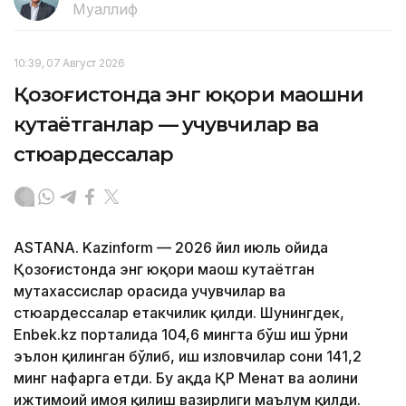
Муаллиф
10:39, 07 Август 2026
Қозоғистонда энг юқори маошни
кутаётганлар — учувчилар ва
стюардессалар
ASTANA. Kazinform — 2026 йил июль ойида
Қозоғистонда энг юқори маош кутаётган
мутахассислар орасида учувчилар ва
стюардессалар етакчилик қилди. Шунингдек,
Enbek.kz порталида 104,6 мингта бўш иш ўрни
эълон қилинган бўлиб, иш изловчилар сони 141,2
минг нафарга етди. Бу ҳақда ҚР Меҳнат ва аҳолини
ижтимоий ҳимоя қилиш вазирлиги маълум қилди.