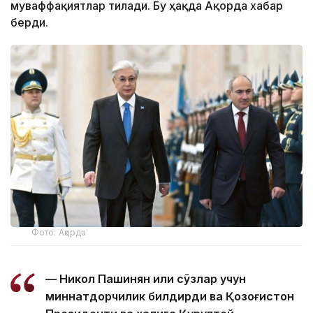
муваффақиятлар тилади. Бу ҳақда Ақорда хабар
берди.
Фото: Ақорда
— Никол Пашинян илиқ сўзлар учун
миннатдорчилик билдирди ва Қозоғистон