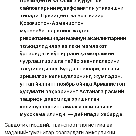
Президенти ва халқига Қурултой
сайловларини муваффақиятли ўтказишни
тилади. Президент ва Бош вазир
Қозоғистон-Арманистон
муносабатларининг жадал
ривожланишидан мамнун эканликларини
таъкидладилар ва икки мамлакат
ўртасидаги кўп қиррали ҳамкорликни
чуқурлаштиришга тайёр эканликларини
тасдиқладилар. Бундан ташқари, илгари
эришилган келишувларнинг, жумладан,
ўтган йилнинг ноябрь ойида Арманистон
ҳукумати раҳбарининг Астанага расмий
ташрифи давомида эришилган
келишувларнинг амалга оширилиши
муҳокама қилинди, — дейилади хабарда.
Савдо-иқтисодий, транспорт-логистика ва
маданий-гуманитар соҳалардаги ҳамкорликни