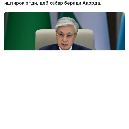
иштирок этди, деб хабар беради Ақорда.
Фото: Ақорда
Учрашувдаги нутқида Давлат раҳбари Қирғиз
Республикаси Президенти Садир Жапаровга
самимий қабул ва анъанага мувофиқ норасмий
учрашувни ўтказиш ташаббуси учун самимий