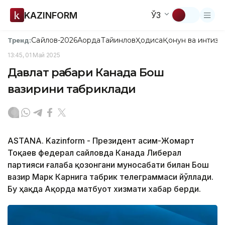
KAZINFORM
ЎЗ
Сайлов-2026
Ақорда
Тайинлов
Ҳодиса
Қонун ва интизо
Тренд:
13:45, 01 Май 2025
Давлат раҳбари Канада Бош
вазирини табриклади
ASTANA. Kazinform - Президент Қасим-Жомарт
Тоқаев федерал сайловда Канада Либерал
партияси ғалаба қозонгани муносабати билан Бош
вазир Марк Карнига табрик телеграммаси йўллади.
Бу ҳақда Ақорда матбуот хизмати хабар берди.