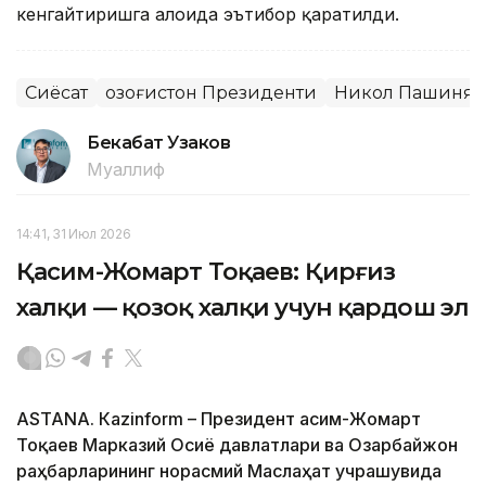
кенгайтиришга алоҳида эътибор қаратилди.
Сиёсат
Қозоғистон Президенти
Никол Пашинян
Бекабат Узаков
Муаллиф
14:41, 31 Июл 2026
Қасим-Жомарт Тоқаев: Қирғиз
халқи — қозоқ халқи учун қардош эл
ASTANА. Кazinform – Президент Қасим-Жомарт
Тоқаев Марказий Осиё давлатлари ва Озарбайжон
раҳбарларининг норасмий Маслаҳат учрашувида