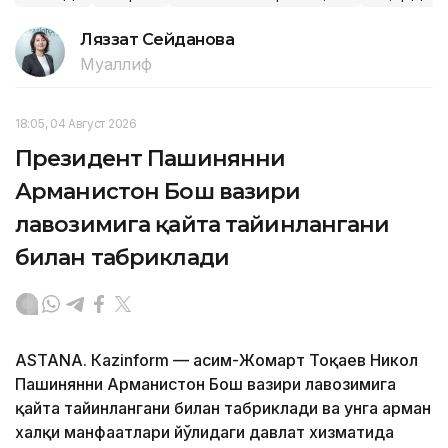
Ляззат Сейданова
Муаллиф
18:05, 04 Август 2026
Президент Пашинянни
Арманистон Бош вазири
лавозимига қайта тайинлангани
билан табриклади
ASTANА. Кazinform — Қасим-Жомарт Тоқаев Никол
Пашинянни Арманистон Бош вазири лавозимига
қайта тайинлангани билан табриклади ва унга арман
халқи манфаатлари йўлидаги давлат хизматида