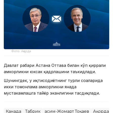
Фото: Ақорда
Давлат раҳбари Астана Оттава билан кўп қиррали
ҳамкорликни юксак қадрлашини таъкидлади.
Шунингдек, у иқтисодиётнинг турли соҳаларида
икки томонлама ҳамкорликни янада
мустаҳкамлашга тайёр эканлигини тасдиқлади.
Канада
Табрик
Қасим-Жомарт Тоқаев
Ақорда