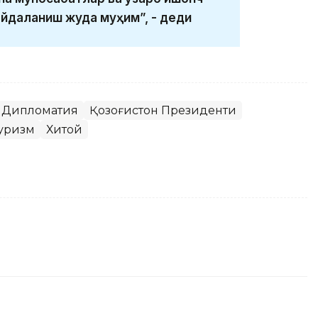
йдаланиш жуда муҳим”, - деди
Дипломатия
Қозоғистон Президенти
уризм
Хитой