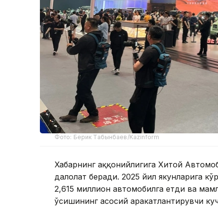
Фото: Берик Табынбаев/Kazinform
Хабарнинг ҳаққонийлигига Хитой Автом
далолат беради. 2025 йил якунларига кў
2,615 миллион автомобилга етди ва мам
ўсишининг асосий ҳаракатлантирувчи куч