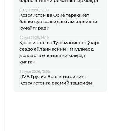
барпо этишни режалаштирмоқда
03 iyul 2026, 11:38
Қозоғистон ва Осиё тараққиёт
банки сув соҳасидаги ҳамкорликни
кучайтиради
02 iyul 2026, 14:10
Қозоғистон ва Туркманистон ўзаро
савдо айланмасини 1 миллиард
долларга етказишни мақсад
қилган
29 iyun 2026, 15:55
LIVE: Грузия Бош вазирининг
Қозоғистонга расмий ташрифи