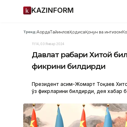
KAZINFORM
Ақорда
Тайинлов
Ҳодиса
Қонун ва интизом
Ко
Тренд:
11:14, 03 Январ 2024
Давлат раҳбари Хитой бил
фикрини билдирди
Президент Қасим-Жомарт Тоқаев Хито
ўз фикрларини билдирди, дея хабар 