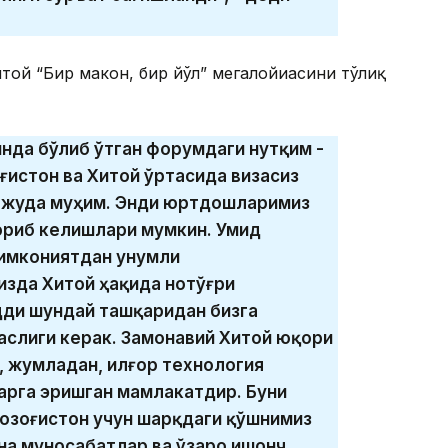
ой “Бир макон, бир йўл” мегалойиҳасини тўлиқ
инда бўлиб ўтган форумдаги нутқим -
оғистон ва Хитой ўртасида визасиз
у жуда муҳим. Энди юртдошларимиз
ориб келишлари мумкин. Умид
 имкониятдан унумли
зда Хитой ҳақида нотўғри
дди шундай ташқаридан бизга
аслиги керак. Замонавий Хитой юқори
 жумладан, илғор технология
арга эришган мамлакатдир. Буни
 Қозоғистон учун шарқдаги қўшнимиз
на муносабатлар ва ўзаро ишонч