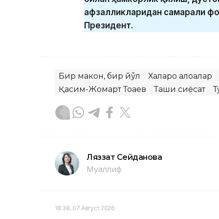
афзалликларидан самарали фо
Президент.
Бир макон, бир йўл
Халқаро алоқалар
Қасим-Жомарт Тоқаев
Ташқи сиёсат
Т
Ляззат Сейданова
Муаллиф
18:38, 07 Август 2026