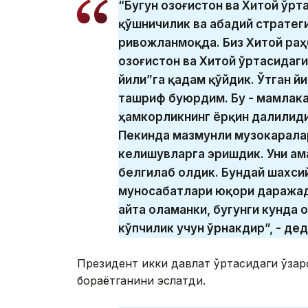
“Бугун Қозоғистон ва Хитой ўр
қўшничилик ва абадий стратег
ривожланмоқда. Биз Хитой раҳ
Қозоғистон ва Хитой ўртасидаг
йили”га қадам қўйдик. Ўтган йи
ташриф буюрдим. Бу - мамлака
ҳамкорликнинг ёрқин далилиди
Пекинда мазмунли музокарала
келишувларга эришдик. Уни ам
белгилаб олдик. Бундай шахси
муносабатлари юқори даражад
айта оламанки, бугунги кунда 
кўпчилик учун ўрнакдир”, - де
Президент икки давлат ўртасидаги ўзар
бораётганини эслатди.