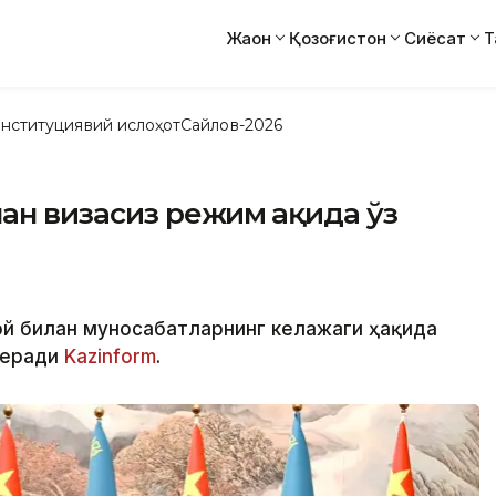
Жаҳон
Қозоғистон
Сиёсат
Т
нституциявий ислоҳот
Сайлов-2026
ан визасиз режим ҳақида ўз
й билан муносабатларнинг келажаги ҳақида
беради
Kazinform
.