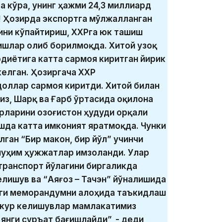
га кўра, унинг ҳажми 24,3 миллиард
д! Ҳозирда экспортга мўлжалланган
ини кўпайтириш, ХХРга юк ташиш
ишлар олиб борилмоқда. Хитой узоқ
одиётига катта сармоя киритган йирик
елган. Ҳозиргача ХХР
оллар сармоя киритди. Хитой билан
из, Шарқ ва Ғарб ўртасида оқилона
рларини Қозоғистон ҳудуди орқали
шда катта имконият яратмоқда. Чунки
ган “Бир макон, бир йўл” учинчи
муҳим ҳужжатлар имзоланди. Улар
транспорт йўлагини биргаликда
лишув ва “Аяғоз – Тачэн” йўналишида
аги меморандумни алоҳида таъкидлаш
зкур келишувлар мамлакатимиз
янги суръат бағишлайди”, - деди