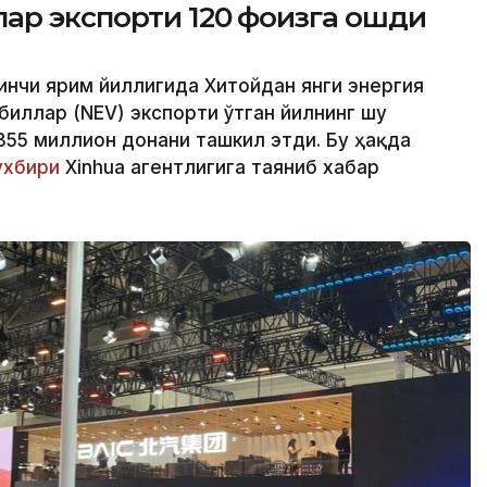
ар экспорти 120 фоизга ошди
ринчи ярим йиллигида Хитойдан янги энергия
иллар (NEV) экспорти ўтган йилнинг шу
,355 миллион донани ташкил этди. Бу ҳақда
хбири
Xinhua агентлигига таяниб хабар