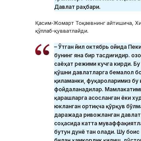
Давлат раҳбари.
Қасим-Жомарт Тоқаевнинг айтишича, Хит
қўллаб-қувватлайди.
– Ўтган йил октябрь ойида Пек
бунинг яна бир тасдиғидир. Қоз
саёҳат режими кучга кирди. Б
қўшни давлатларга бемалол б
қиламанки, фуқароларимиз бу
фойдаланадилар. Мамлакатими
қарашларга асосланган ёки ху
юкланган ортиқча қўрқув бўлм
даражада ривожланган давлат,
соҳасида катта муваффақиятл
бутун дунё тан олади. Шу боис
билан ҳамкорлик қилиш, дўсто