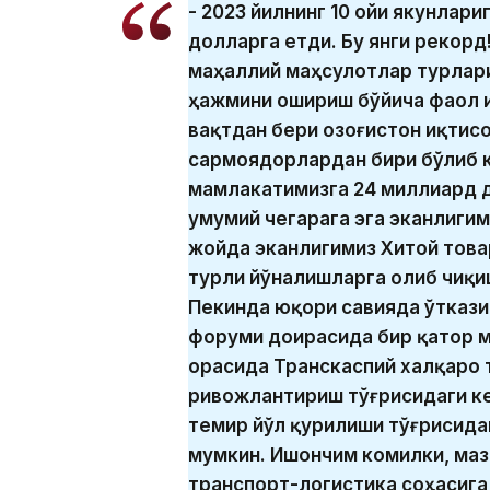
- 2023 йилнинг 10 ойи якунлари
долларга етди. Бу янги рекор
маҳаллий маҳсулотлар турлар
ҳажмини ошириш бўйича фаол 
вақтдан бери Қозоғистон иқтис
сармоядорлардан бири бўлиб к
мамлакатимизга 24 миллиард д
умумий чегарага эга эканлигим
жойда эканлигимиз Хитой това
турли йўналишларга олиб чиқи
Пекинда юқори савияда ўтказил
форуми доирасида бир қатор 
орасида Транскаспий халқаро 
ривожлантириш тўғрисидаги ке
темир йўл қурилиши тўғрисид
мумкин. Ишончим комилки, ма
транспорт-логистика соҳасига 