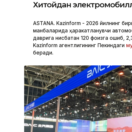
Хитойдан электромобилл
ASTANA. Kazinform - 2026 йилнинг би
манбаларида ҳаракатланувчи автомоб
даврига нисбатан 120 фоизга ошиб, 2
Kazinform агентлигининг Пекиндаги
му
беради.