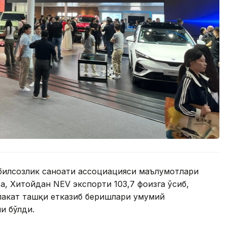
обилсозлик саноати ассоциацияси маълумотлари
ра, Хитойдан NEV экспорти 103,7 фоизга ўсиб,
лакат ташқи етказиб беришлари умумий
и бўлди.