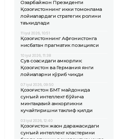
Озарбайжон Президенти
Қозоғистоннинг икки томонлама
лойиҳалардаги стратегик ролини
таъкидлади
11 iyul 2026, 10:51
Қозоғистоннинг Афғонистонга
нисбатан прагматик позицияси
10 iyul 2026, 11:38
Сув соҳасидаги ҳамкорлик:
Қозоғистон ва Германия янги
лойиҳаларни кўриб чиқди
07 iyul 2026, 09:50
Қозоғистон БМТ майдонида
сунъий интеллект бўйича
минтақавий ҳамкорликни
кучайтиришни таклиф қилди
03 iyul 2026, 12:40
Қозоғистон жаҳон даражасидаги
сунъий интеллект кластерини