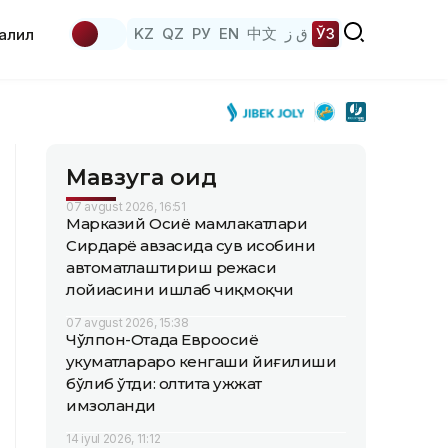
KZ
QZ
РУ
EN
中文
ق ز
ЎЗ
аҳлил
Мавзуга оид
07 avgust 2026, 16:51
Марказий Осиё мамлакатлари
Сирдарё ҳавзасида сув ҳисобини
автоматлаштириш режаси
лойиҳасини ишлаб чиқмоқчи
07 avgust 2026, 15:38
Чўлпон-Отада Евроосиё
ҳукуматлараро кенгаши йиғилиши
бўлиб ўтди: олтита ҳужжат
имзоланди
14 iyul 2026, 11:12