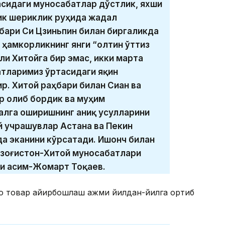
тасидаги муносабатлар дўстлик, яхши
ик шериклик руҳида жадал
бари Си Цзиньпин билан биргаликда
и ҳамкорликнинг янги “олтин ўттиз
ли Хитойга бир эмас, икки марта
тларимиз ўртасидаги яқин
р. Хитой раҳбари билан Сиан ва
р олиб бордик ва муҳим
алга оширишнинг аниқ усулларини
й учрашувлар Астана ва Пекин
а эканини кўрсатади. Ишонч билан
Қозоғистон-Хитой муносабатлари
ди Қасим-Жомарт Тоқаев.
о товар айирбошлаш ҳажми йилдан-йилга ортиб