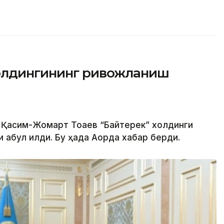
холдингининг ривожланиш
 Қасим-Жомарт Тоқаев “Байтерек” холдинги
абул қилди. Бу ҳақда Ақорда хабар берди.