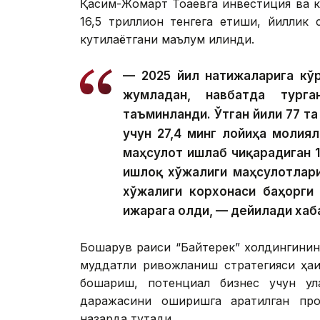
Қасим-Жомарт Тоқаевга инвестиция ва к
16,5 триллион тенгега етиши, йиллик
кутилаётгани маълум қилинди.
— 2025 йил натижаларига кўр
жумладан, навбатда тург
таъминланди. Ўтган йили 77 та
учун 27,4 минг лойиҳа молия
маҳсулот ишлаб чиқарадиган 1
Қишлоқ хўжалиги маҳсулотлар
хўжалиги корхонаси баҳорги 
ижарага олди, — дейилади хаб
Бошқарув раиси “Байтерек” холдингинин
муддатли ривожланиш стратегияси ҳақ
бошқариш, потенциал бизнес учун қ
даражасини оширишга қаратилган пр
назарда тутади.