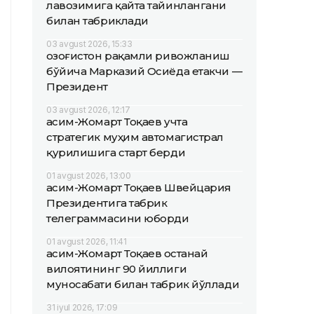
лавозимига қайта тайинлангани
билан табриклади
03 avgust 2026, 15:33
Қозоғистон рақамли ривожланиш
бўйича Марказий Осиёда етакчи —
Президент
03 avgust 2026, 12:17
Қасим-Жомарт Тоқаев учта
стратегик муҳим автомагистрал
қурилишига старт берди
01 avgust 2026, 13:00
Қасим-Жомарт Тоқаев Швейцария
Президентига табрик
телеграммасини юборди
01 avgust 2026, 11:41
Қасим-Жомарт Тоқаев Қостанай
вилоятининг 90 йиллиги
муносабати билан табрик йўллади
31 iyul 2026, 17:09