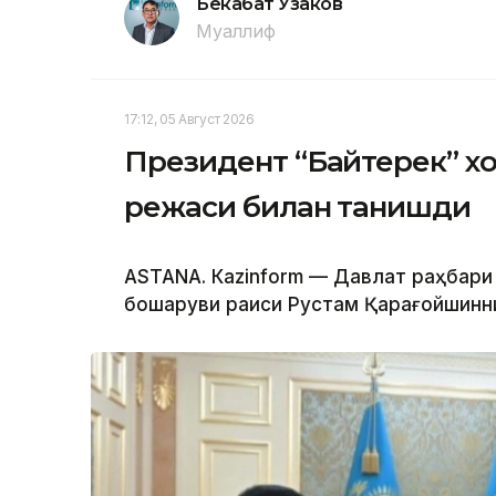
Бекабат Узаков
Муаллиф
17:12, 05 Август 2026
Президент “Байтерек” 
режаси билан танишди
ASTANА. Каzinform — Давлат раҳбари
бошқаруви раиси Рустам Қарағойшинни қ