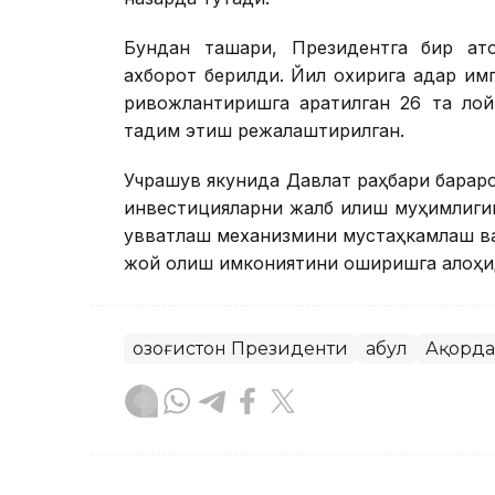
Бундан ташқари, Президентга бир қат
ахборот берилди. Йил охирига қадар и
ривожлантиришга қаратилган 26 та ло
тақдим этиш режалаштирилган.
Учрашув якунида Давлат раҳбари барқар
инвестицияларни жалб қилиш муҳимлигин
қувватлаш механизмини мустаҳкамлаш ваз
жой олиш имкониятини оширишга алоҳид
Қозоғистон Президенти
Қабул
Ақорда