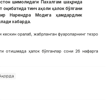
истон шимолидаги Пахалгам шаҳрида
т оқибатида тинч аҳоли ҳалок бўлгани
зир Нарендра Модига ҳамдардлик
лади хабарда.
и кескин қоралаб, жабрланган фуқароларнинг тезроқ
аги отишмада ҳалок бўлганлар сони 26 нафарга
Ақорда