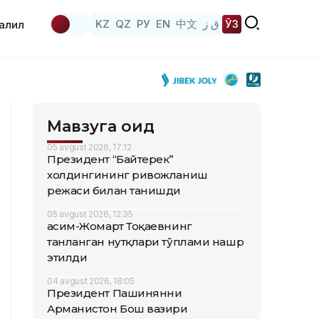
KZ
QZ
РУ
EN
中文
ق ز
ЎЗ
аҳлил
Мавзуга оид
05 avgust 2026, 17:12
Президент “Байтерек”
холдингининг ривожланиш
режаси билан танишди
05 avgust 2026, 12:35
Қасим-Жомарт Тоқаевнинг
танланган нутқлари тўплами нашр
этилди
04 avgust 2026, 18:05
Президент Пашинянни
Арманистон Бош вазири