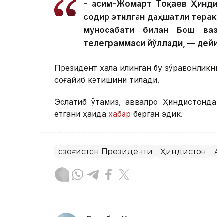
- Қасим-Жомарт Тоқаев Ҳинд
содир этилган даҳшатли терак
муносабати билан Бош ва
телеграммаси йўллади, — дейи
Президент халққа қилинган бу зўравонликн
соғайиб кетишини тилади.
Эслатиб ўтамиз, аввалроқ Ҳиндистонд
етгани ҳақида
хабар
берган эдик.
Қозоғистон Президенти
Ҳиндистон