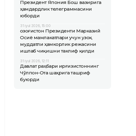
Президент Япония Бош вазирига
ҳамдардлик телеграммасини
юборди
31 iyul 2026, 15:00
Қозоғистон Президенти Марказий
Осиё мамлакатлари учун узоқ
муддатли ҳамкорлик режасини
ишлаб чиқишни таклиф қилди
31 iyul 2026, 12:11
Давлат раҳбари Қирғизистоннинг
Чўлпон-Ота шаҳрига ташриф
буюрди