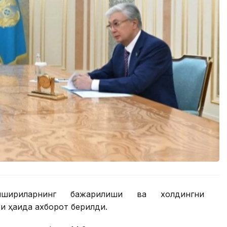
шириқларнинг бажарилиши ва холдингни
 ҳақида ахборот берилди.