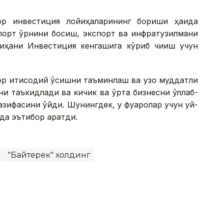
ор инвестиция лойиҳаларининг бориши ҳақида
мпорт ўрнини босиш, экспорт ва инфратузилмани
йиҳани Инвестиция кенгашига кўриб чиқиш учун
ор иқтисодий ўсишни таъминлаш ва узоқ муддатли
и таъкидлади ва кичик ва ўрта бизнесни қўллаб-
ифасини қўйди. Шунингдек, у фуқаролар учун уй-
а эътибор қаратди.
"Байтерек" холдинг