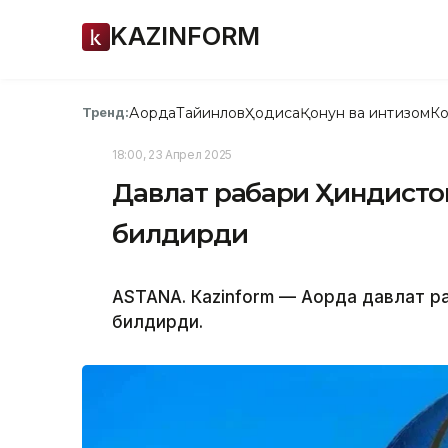
KAZINFORM
Ақорда
Тайинлов
Ҳодиса
Қонун ва интизом
Ко
Тренд:
18:00, 23 Апрел 2025
Давлат раҳбари Ҳиндисто
билдирди
ASTANА. Кazinform — Ақорда давлат 
билдирди.