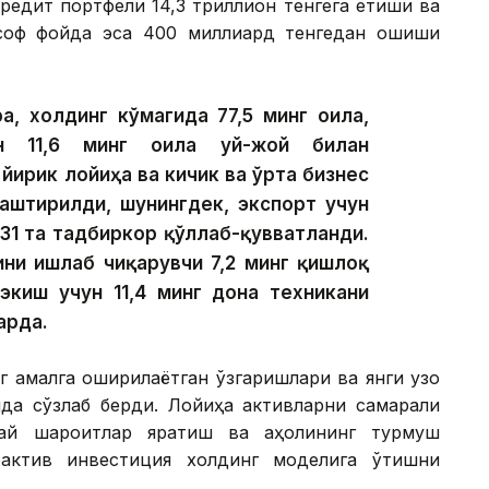
редит портфели 14,3 триллион тенгега етиши ва
 соф фойда эса 400 миллиард тенгедан ошиши
а, холдинг кўмагида 77,5 минг оила,
ан 11,6 минг оила уй-жой билан
 йирик лойиҳа ва кичик ва ўрта бизнес
лаштирилди, шунингдек, экспорт учун
31 та тадбиркор қўллаб-қувватланди.
ини ишлаб чиқарувчи 7,2 минг қишлоқ
экиш учун 11,4 минг дона техникани
арда.
г амалга оширилаётган ўзгаришлари ва янги узоқ
ида сўзлаб берди. Лойиҳа активларни самарали
улай шароитлар яратиш ва аҳолининг турмуш
оактив инвестиция холдинг моделига ўтишни