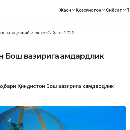
Жаҳон
Қозоғистон
Сиёсат
Т
нституциявий ислоҳот
Сайлов-2026
н Бош вазирига ҳамдардлик
раҳбари Ҳиндистон Бош вазирига ҳамдардлик