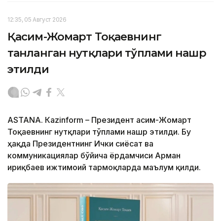
12:35, 05 Август 2026
Қасим-Жомарт Тоқаевнинг
танланган нутқлари тўплами нашр
этилди
ASTANА. Кazinform – Президент Қасим-Жомарт
Тоқаевнинг нутқлари тўплами нашр этилди. Бу
ҳақда Президентнинг Ички сиёсат ва
коммуникациялар бўйича ёрдамчиси Арман
Қириқбаев ижтимоий тармоқларда маълум қилди.