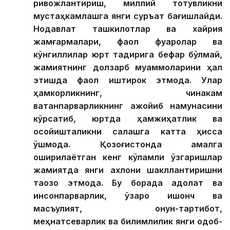
ривожлантириш, миллий тотувликни
мустаҳкамлашга янги суръат бағишлайди.
Нодавлат ташкилотлар ва хайрия
жамғармалари, фаол фуқаролар ва
кўнгиллилар юрт тақдирига бефарқ бўлмай,
жамиятнинг долзарб муаммоларини ҳал
этишда фаол иштирок этмоқда. Улар
ҳамкорликнинг, чинакам
ватанпарварликнинг ажойиб намунасини
кўрсатиб, юртда ҳамжиҳатлик ва
осойишталикни сақлашга катта ҳисса
қўшмоқда. Қозоғистонда амалга
оширилаётган кенг кўламли ўзгаришлар
жамиятда янги ахлоқни шакллантиришни
тақозо этмоқда. Бу борада адолат ва
инсонпарварлик, ўзаро ишонч ва
масъулият, қонун-тартибот,
меҳнатсеварлик ва билимлилик янги одоб-