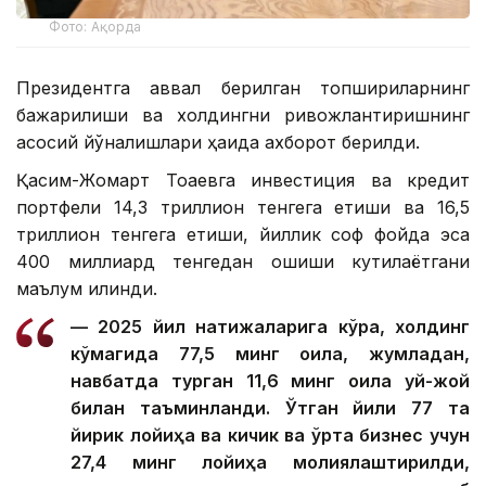
Фото: Ақорда
Президентга аввал берилган топшириқларнинг
бажарилиши ва холдингни ривожлантиришнинг
асосий йўналишлари ҳақида ахборот берилди.
Қасим-Жомарт Тоқаевга инвестиция ва кредит
портфели 14,3 триллион тенгега етиши ва 16,5
триллион тенгега етиши, йиллик соф фойда эса
400 миллиард тенгедан ошиши кутилаётгани
маълум қилинди.
— 2025 йил натижаларига кўра, холдинг
кўмагида 77,5 минг оила, жумладан,
навбатда турган 11,6 минг оила уй-жой
билан таъминланди. Ўтган йили 77 та
йирик лойиҳа ва кичик ва ўрта бизнес учун
27,4 минг лойиҳа молиялаштирилди,