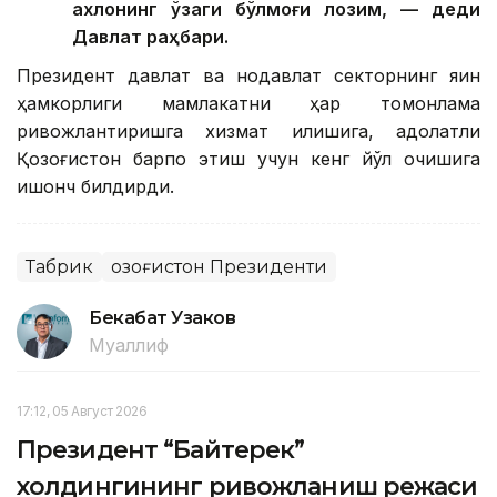
ахлоқнинг ўзаги бўлмоғи лозим, — деди
Давлат раҳбари.
Президент давлат ва нодавлат секторнинг яқин
ҳамкорлиги мамлакатни ҳар томонлама
ривожлантиришга хизмат қилишига, адолатли
Қозоғистон барпо этиш учун кенг йўл очишига
ишонч билдирди.
Табрик
Қозоғистон Президенти
Бекабат Узаков
Муаллиф
17:12, 05 Август 2026
Президент “Байтерек”
холдингининг ривожланиш режаси