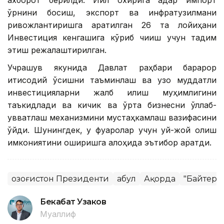
ахборот берилди. Йил охирига қадар импорт
ўрнини босиш, экспорт ва инфратузилмани
ривожлантиришга қаратилган 26 та лойиҳани
Инвестиция кенгашига кўриб чиқиш учун тақдим
этиш режалаштирилган.
Учрашув якунида Давлат раҳбари барқарор
иқтисодий ўсишни таъминлаш ва узоқ муддатли
инвестицияларни жалб қилиш муҳимлигини
таъкидлади ва кичик ва ўрта бизнесни қўллаб-
қувватлаш механизмини мустаҳкамлаш вазифасини
қўйди. Шунингдек, у фуқаролар учун уй-жой олиш
имкониятини оширишга алоҳида эътибор қаратди.
Қозоғистон Президенти
Қабул
Ақорда
"Байтере
Бекабат Узаков
Муаллиф