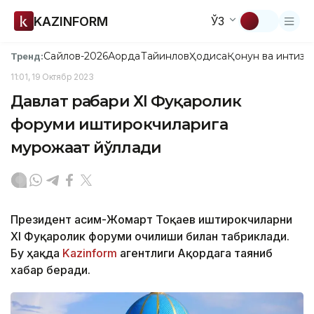
KAZINFORM
ЎЗ
Сайлов-2026
Ақорда
Тайинлов
Ҳодиса
Қонун ва интизо
Тренд:
11:01, 19 Октябр 2023
Давлат раҳбари ХI Фуқаролик
форуми иштирокчиларига
мурожаат йўллади
Президент Қасим-Жомарт Тоқаев иштирокчиларни
ХI Фуқаролик форуми очилиши билан табриклади.
Бу ҳақда
Kazinform
агентлиги Ақордага таяниб
хабар беради.