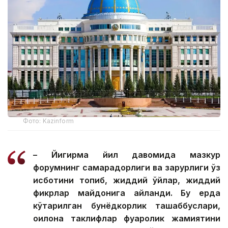
Фото: Kazinform
– Йигирма йил давомида мазкур
форумнинг самарадорлиги ва зарурлиги ўз
исботини топиб, жиддий ўйлар, жиддий
фикрлар майдонига айланди. Бу ерда
кўтарилган бунёдкорлик ташаббуслари,
оқилона таклифлар фуқаролик жамиятини