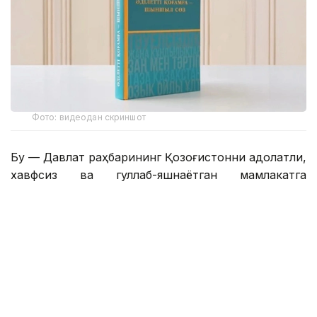
Фото: видеодан скриншот
Бу — Давлат раҳбарининг Қозоғистонни адолатли,
хавфсиз ва гуллаб-яшнаётган мамлакатга
айлантириш бўйича буюк идеалининг сўз билан
йўғрилган хулосаси.
– Азиз дўстлар! Сўзларнинг қадрини
тушунадиган ақлли, очиқ фикрли
жамоатчилик учун бизда янгиликлар бор.
Қозоғистон Республикаси Президенти
Қасим-Жомарт Кемелули Тоқаевнинг