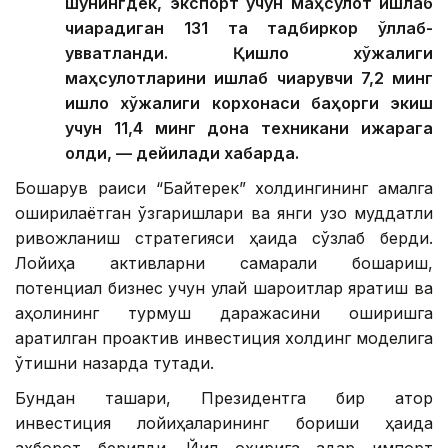
шунингдек, экспорт учун маҳсулот ишлаб
чиқарадиган 131 та тадбиркор қўллаб-
қувватланди. Қишлоқ хўжалиги
маҳсулотларини ишлаб чиқарувчи 7,2 минг
қишлоқ хўжалиги корхонаси баҳорги экиш
учун 11,4 минг дона техникани ижарага
олди, — дейилади хабарда.
Бошқарув раиси “Байтерек” холдингининг амалга
оширилаётган ўзгаришлари ва янги узоқ муддатли
ривожланиш стратегияси ҳақида сўзлаб берди.
Лойиҳа активларни самарали бошқариш,
потенциал бизнес учун қулай шароитлар яратиш ва
аҳолининг турмуш даражасини оширишга
қаратилган проактив инвестиция холдинг моделига
ўтишни назарда тутади.
Бундан ташқари, Президентга бир қатор
инвестиция лойиҳаларининг бориши ҳақида