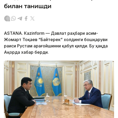
билан танишди
ASTANА. Каzinform — Давлат раҳбари Қасим-
Жомарт Тоқаев “Байтерек” холдинги бошқаруви
раиси Рустам Қарағойшинни қабул қилди. Бу ҳақда
Ақорда хабар берди.