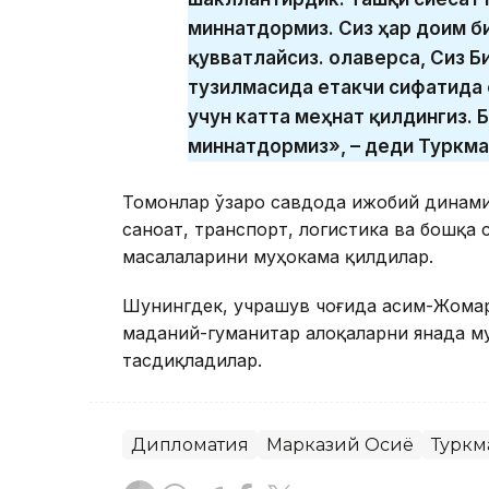
миннатдормиз. Сиз ҳар доим б
қувватлайсиз. Қолаверса, Сиз
тузилмасида етакчи сифатида 
учун катта меҳнат қилдингиз. 
миннатдормиз», – деди Туркма
Томонлар ўзаро савдода ижобий динамик
саноат, транспорт, логистика ва бошқа
масалаларини муҳокама қилдилар.
Шунингдек, учрашув чоғида Қасим-Жома
маданий-гуманитар алоқаларни янада м
тасдиқладилар.
Дипломатия
Марказий Осиё
Туркм