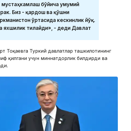
а мустаҳкамлаш бўйича умумий
ак. Биз - қардош ва қўшни
уркманистон ўртасида кескинлик йўқ.
а яхшилик тилайди», - деди Давлат
рт Тоқаевга Туркий давлатлар ташкилотининг
иф қилгани учун миннатдорлик билдирди ва
ди.