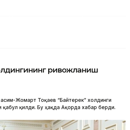
холдингининг ривожланиш
 Қасим-Жомарт Тоқаев “Байтерек” холдинги
 қабул қилди. Бу ҳақда Ақорда хабар берди.