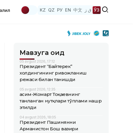
KZ
QZ
РУ
EN
中文
ق ز
ЎЗ
аҳлил
Мавзуга оид
05 avgust 2026, 17:12
Президент “Байтерек”
холдингининг ривожланиш
режаси билан танишди
05 avgust 2026, 12:35
Қасим-Жомарт Тоқаевнинг
танланган нутқлари тўплами нашр
этилди
04 avgust 2026, 18:05
Президент Пашинянни
Арманистон Бош вазири