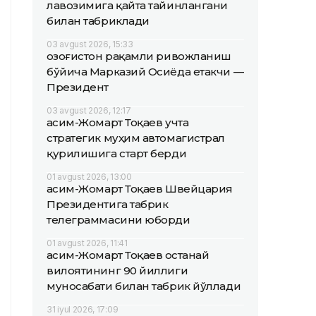
лавозимига қайта тайинлангани
билан табриклади
03 avgust 2026, 15:33
Қозоғистон рақамли ривожланиш
бўйича Марказий Осиёда етакчи —
Президент
03 avgust 2026, 12:17
Қасим-Жомарт Тоқаев учта
стратегик муҳим автомагистрал
қурилишига старт берди
01 avgust 2026, 13:00
Қасим-Жомарт Тоқаев Швейцария
Президентига табрик
телеграммасини юборди
01 avgust 2026, 11:41
Қасим-Жомарт Тоқаев Қостанай
вилоятининг 90 йиллиги
муносабати билан табрик йўллади
31 iyul 2026, 17:09