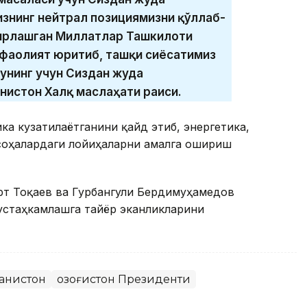
изнинг нейтрал позициямизни қўллаб-
 Бирлашган Миллатлар Ташкилоти
фаолият юритиб, ташқи сиёсатимиз
Бунинг учун Сиздан жуда
нистон Халқ маслаҳати раиси.
а кузатилаётганини қайд этиб, энергетика,
 соҳалардаги лойиҳаларни амалга ошириш
рт Тоқаев ва Гурбангули Бердимуҳамедов
устаҳкамлашга тайёр эканликларини
анистон
Қозоғистон Президенти