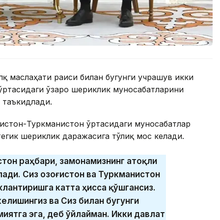
лқ маслаҳати раиси билан бугунги учрашув икки
 ўртасидаги ўзаро шериклик муносабатларини
 таъкидлади.
ғистон-Туркманистон ўртасидаги муносабатлар
егик шериклик даражасига тўлиқ мос келади.
стон раҳбари, замонамизнинг атоқли
ади. Сиз Қозоғистон ва Туркманистон
лантиришга катта ҳисса қўшгансиз.
келишингиз ва Сиз билан бугунги
иятга эга, деб ўйлайман. Икки давлат