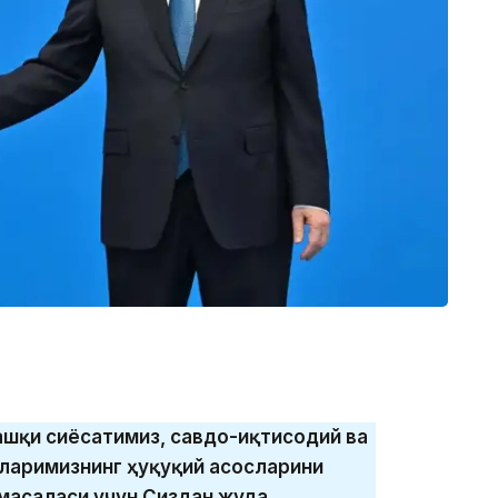
ашқи сиёсатимиз, савдо-иқтисодий ва
ларимизнинг ҳуқуқий асосларини
масаласи учун Сиздан жуда