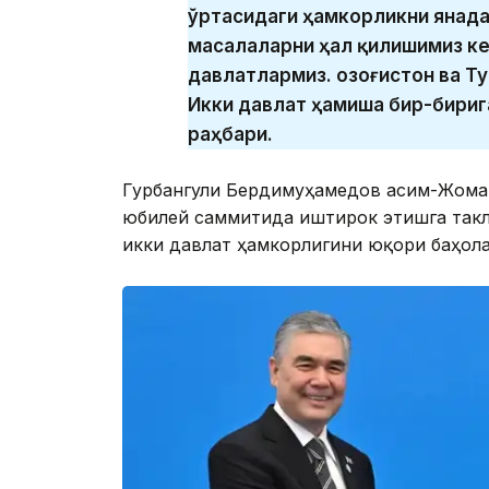
ўртасидаги ҳамкорликни янад
масалаларни ҳал қилишимиз кер
давлатлармиз. Қозоғистон ва Т
Икки давлат ҳамиша бир-бириг
раҳбари.
Гурбангули Бердимуҳамедов Қасим-Жома
юбилей саммитида иштирок этишга такл
икки давлат ҳамкорлигини юқори баҳола