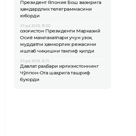
Президент Япония Бош вазирига
ҳамдардлик телеграммасини
юборди
31 iyul 2026, 15:00
Қозоғистон Президенти Марказий
Осиё мамлакатлари учун узоқ
муддатли ҳамкорлик режасини
ишлаб чиқишни таклиф қилди
31 iyul 2026, 12:11
Давлат раҳбари Қирғизистоннинг
Чўлпон-Ота шаҳрига ташриф
буюрди