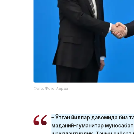
Фото: Фото: Ақорда
– Ўтган йиллар давомида биз т
маданий-гуманитар муносабат
шакллантирдик. Ташқи сиёсат 