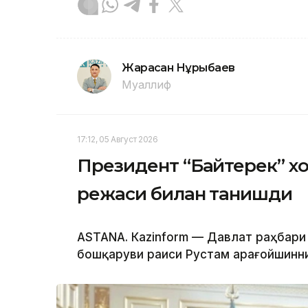
Жарасқан Нұрыбаев
Муаллиф
17:12, 05 Август 2026
Президент “Байтерек” 
режаси билан танишди
ASTANА. Каzinform — Давлат раҳбари
бошқаруви раиси Рустам Қарағойшинни