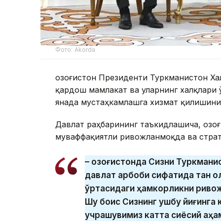
Фото: Akorda
Қозоғистон Президенти Туркманистон Ха
қардош мамлакат ва уларнинг халқлари
янада мустаҳкамлашга хизмат қилишини
Давлат раҳбарининг таъкидлашича, Қозо
муваффақиятли ривожланмоқда ва страт
– Қозоғистонда Сизни Туркмани
давлат арбоби сифатида тан ол
ўртасидаги ҳамкорликни ривож
Шу боис Сизнинг ушбу йиғинга 
учрашувимиз катта сиёсий аҳам