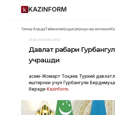
KAZINFORM
Ақорда
Тайинлов
Ҳодиса
Қонун ва интизом
Ко
Тренд:
12:40, 03 Ноябр 2023
Давлат раҳбари Гурбангу
учрашди
Қасим-Жомарт Тоқаев Туркий давлатл
иштироки учун Гурбангули Бердимуҳ
беради
Kazinform
.