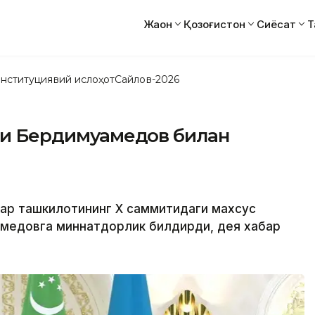
Жаҳон
Қозоғистон
Сиёсат
Т
нституциявий ислоҳот
Сайлов-2026
ли Бердимуҳамедов билан
ар ташкилотининг Х саммитидаги махсус
амедовга миннатдорлик билдирди, дея хабар