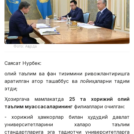
Фото: Ақорда
Саясат Нурбек:
олий таълим ва фан тизимини ривожлантиришга
қаратилган қатор ташаббус ва лойиҳаларни тақдим
этди;
Ҳозиргача мамлакатда
25 та хорижий олий
таълим муассасаларининг
филиаллари очилган:
- хорижий ҳамкорлар билан ҳудудий давлат
университетларини халқаро таълим
стандартларига эга тадқиқотчи университетларга