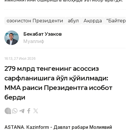
Қозоғистон Президенти
Қабул
Ақорда
"Байтере
Бекабат Узаков
Муаллиф
16:13, 27 Июл 2026
279 млрд тенгенинг асоссиз
сарфланишига йўл қўйилмади:
ММА раиси Президентга ҳисобот
берди
ASTANА. Кazinform - Давлат раҳбари Молиявий