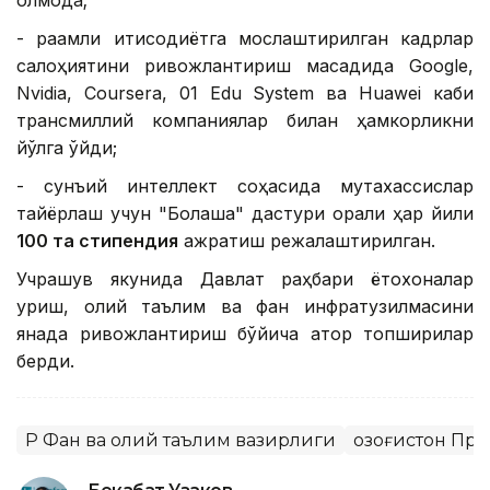
олмоқда;
- рақамли иқтисодиётга мослаштирилган кадрлар
салоҳиятини ривожлантириш мақсадида Google,
Nvidia, Coursera, 01 Edu System ва Huawei каби
трансмиллий компаниялар билан ҳамкорликни
йўлга қўйди;
- сунъий интеллект соҳасида мутахассислар
тайёрлаш учун "Болашақ" дастури орқали ҳар йили
100 та стипендия
ажратиш режалаштирилган.
Учрашув якунида Давлат раҳбари ётоқхоналар
қуриш, олий таълим ва фан инфратузилмасини
янада ривожлантириш бўйича қатор топшириқлар
берди.
ҚР Фан ва олий таълим вазирлиги
Қозоғистон Пр