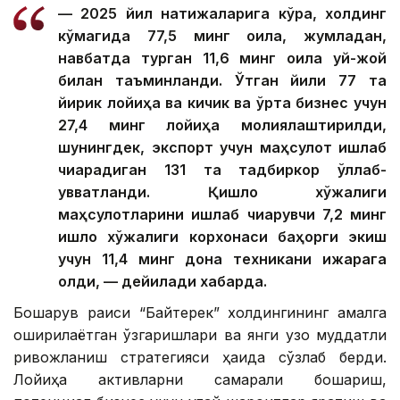
— 2025 йил натижаларига кўра, холдинг
кўмагида 77,5 минг оила, жумладан,
навбатда турган 11,6 минг оила уй-жой
билан таъминланди. Ўтган йили 77 та
йирик лойиҳа ва кичик ва ўрта бизнес учун
27,4 минг лойиҳа молиялаштирилди,
шунингдек, экспорт учун маҳсулот ишлаб
чиқарадиган 131 та тадбиркор қўллаб-
қувватланди. Қишлоқ хўжалиги
маҳсулотларини ишлаб чиқарувчи 7,2 минг
қишлоқ хўжалиги корхонаси баҳорги экиш
учун 11,4 минг дона техникани ижарага
олди, — дейилади хабарда.
Бошқарув раиси “Байтерек” холдингининг амалга
оширилаётган ўзгаришлари ва янги узоқ муддатли
ривожланиш стратегияси ҳақида сўзлаб берди.
Лойиҳа активларни самарали бошқариш,