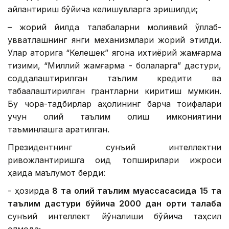
айлантириш бўйича келишувларга эришилди;
– жорий йилда талабаларни молиявий қўллаб-
қувватлашнинг янги механизмлари жорий этилди.
Улар қаторига “Келешек” ягона ихтиёрий жамғарма
тизими, “Миллий жамғарма - болаларга” дастури,
соддалаштирилган таълим кредити ва
табақалаштирилган грантларни киритиш мумкин.
Бу чора-тадбирлар аҳолининг барча тоифалари
учун олий таълим олиш имкониятини
таъминлашга қаратилган.
Президентнинг сунъий интеллектни
ривожлантиришга оид топшириқлари ижроси
ҳақида маълумот берди:
- ҳозирда
8 та олий таълим муассасасида 15 та
таълим дастури бўйича 2000 дан ортиқ талаба
сунъий интеллект йўналиши бўйича таҳсил