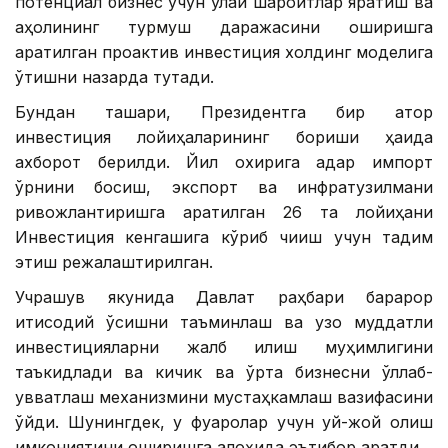
потенциал бизнес учун қулай шароитлар яратиш ва
аҳолининг турмуш даражасини оширишга
қаратилган проактив инвестиция холдинг моделига
ўтишни назарда тутади.
Бундан ташқари, Президентга бир қатор
инвестиция лойиҳаларининг бориши ҳақида
ахборот берилди. Йил охирига қадар импорт
ўрнини босиш, экспорт ва инфратузилмани
ривожлантиришга қаратилган 26 та лойиҳани
Инвестиция кенгашига кўриб чиқиш учун тақдим
этиш режалаштирилган.
Учрашув якунида Давлат раҳбари барқарор
иқтисодий ўсишни таъминлаш ва узоқ муддатли
инвестицияларни жалб қилиш муҳимлигини
таъкидлади ва кичик ва ўрта бизнесни қўллаб-
қувватлаш механизмини мустаҳкамлаш вазифасини
қўйди. Шунингдек, у фуқаролар учун уй-жой олиш
имкониятини оширишга алоҳида эътибор қаратди.