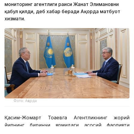
мониторинг агентлиги раиси Жанат Элимановни
қабул қилди, деб хабар беради Ақорда матбуот
хизмати.
Фото: Ақорда
Қасим-Жомарт Тоқаевга Агентликнинг жорий
йилнинг биринчи ярмидаги асосий фаолияти
натижалари ва келгуси давр учун вазифалар