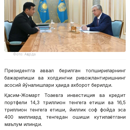
Фото: Ақорда
Президентга аввал берилган топшириқларнинг
бажарилиши ва холдингни ривожлантиришнинг
асосий йўналишлари ҳақида ахборот берилди.
Қасим-Жомарт Тоқаевга инвестиция ва кредит
портфели 14,3 триллион тенгега етиши ва 16,5
триллион тенгега етиши, йиллик соф фойда эса
400 миллиард тенгедан ошиши кутилаётгани
маълум қилинди.