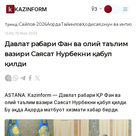
KAZINFORM
ЎЗ
Сайлов-2026
Ақорда
Тайинлов
Ҳодиса
Қонун ва интизо
Тренд:
12:46, 19 Июл 2024
Давлат раҳбари Фан ва олий таълим
вазири Саясат Нурбекни қабул
қилди
ASTANА. Кazinform — Давлат раҳбари ҚР Фан ва
олий таълим вазири Саясат Нурбекни қабул қилди.
Бу ҳақда Ақорда матбуот хизмати хабар берди.