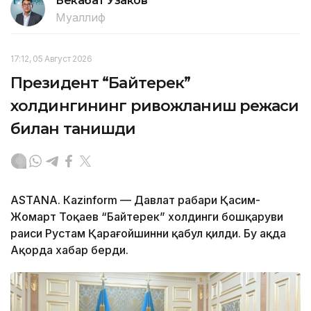
Бекабат Узаков
Муаллиф
17:12, 05 Август 2026
Президент “Байтерек”
холдингининг ривожланиш режаси
билан танишди
ASTANА. Каzinform — Давлат раҳбари Қасим-
Жомарт Тоқаев “Байтерек” холдинги бошқаруви
раиси Рустам Қарағойшинни қабул қилди. Бу ҳақда
Ақорда хабар берди.