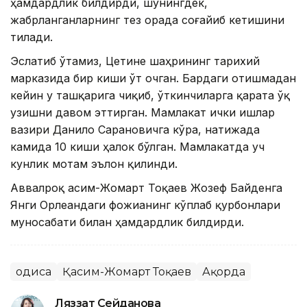
ҳамдардлик билдирди, шунингдек,
жабрланганларнинг тез орада соғайиб кетишини
тилади.
Эслатиб ўтамиз, Цетине шаҳрининг тарихий
марказида бир киши ўт очган. Бардаги отишмадан
кейин у ташқарига чиқиб, ўткинчиларга қарата ўқ
узишни давом эттирган. Мамлакат ички ишлар
вазири Данило Сарановичга кўра, натижада
камида 10 киши ҳалок бўлган. Мамлакатда уч
кунлик мотам эълон қилинди.
Аввалроқ Қасим-Жомарт Тоқаев Жозеф Байденга
Янги Орлеандаги фожианинг кўплаб қурбонлари
муносабати билан ҳамдардлик билдирди.
Ҳодиса
Қасим-Жомарт Тоқаев
Ақорда
Ляззат Сейданова