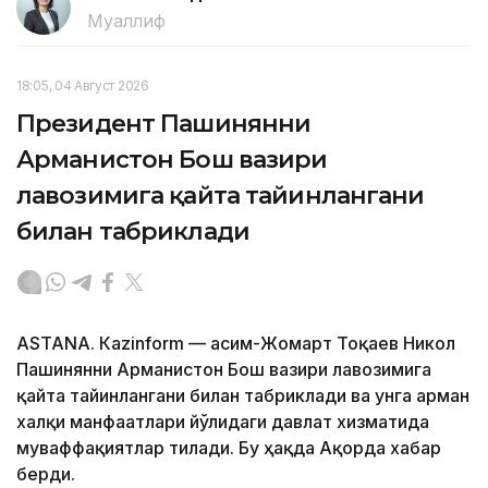
Муаллиф
18:05, 04 Август 2026
Президент Пашинянни
Арманистон Бош вазири
лавозимига қайта тайинлангани
билан табриклади
ASTANА. Кazinform — Қасим-Жомарт Тоқаев Никол
Пашинянни Арманистон Бош вазири лавозимига
қайта тайинлангани билан табриклади ва унга арман
халқи манфаатлари йўлидаги давлат хизматида
муваффақиятлар тилади. Бу ҳақда Ақорда хабар
берди.