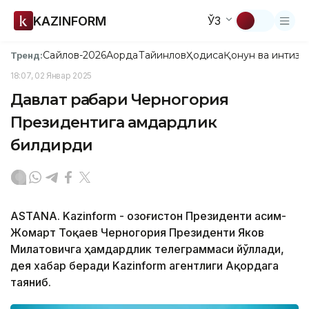
KAZINFORM
ЎЗ
Сайлов-2026
Ақорда
Тайинлов
Ҳодиса
Қонун ва интизо
Тренд:
18:07, 02 Январ 2025
Давлат раҳбари Черногория
Президентига ҳамдардлик
билдирди
ASTANA. Kazinform - Қозоғистон Президенти Қасим-
Жомарт Тоқаев Черногория Президенти Яков
Милатовичга ҳамдардлик телеграммаси йўллади,
дея хабар беради Kazinform агентлиги Ақордага
таяниб.