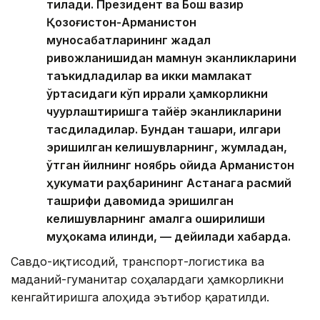
тилади. Президент ва Бош вазир
Қозоғистон-Арманистон
муносабатларининг жадал
ривожланишидан мамнун эканликларини
таъкидладилар ва икки мамлакат
ўртасидаги кўп қиррали ҳамкорликни
чуқурлаштиришга тайёр эканликларини
тасдиқладилар. Бундан ташқари, илгари
эришилган келишувларнинг, жумладан,
ўтган йилнинг ноябрь ойида Арманистон
ҳукумати раҳбарининг Астанага расмий
ташрифи давомида эришилган
келишувларнинг амалга оширилиши
муҳокама қилинди, — дейилади хабарда.
Савдо-иқтисодий, транспорт-логистика ва
маданий-гуманитар соҳалардаги ҳамкорликни
кенгайтиришга алоҳида эътибор қаратилди.