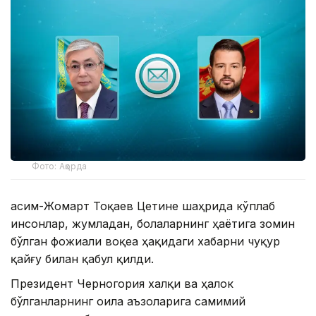
Фото: Ақорда
Қасим-Жомарт Тоқаев Цетине шаҳрида кўплаб
инсонлар, жумладан, болаларнинг ҳаётига зомин
бўлган фожиали воқеа ҳақидаги хабарни чуқур
қайғу билан қабул қилди.
Президент Черногория халқи ва ҳалок
бўлганларнинг оила аъзоларига самимий