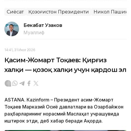
Сиёсат
Қозоғистон Президенти
Никол Пашин
Бекабат Узаков
Муаллиф
14:41, 31 Июл 2026
Қасим-Жомарт Тоқаев: Қирғиз
халқи — қозоқ халқи учун қардош эл
ASTANА. Кazinform – Президент Қасим-Жомарт
Тоқаев Марказий Осиё давлатлари ва Озарбайжон
раҳбарларининг норасмий Маслаҳат учрашувида
иштирок этди, деб хабар беради Ақорда.