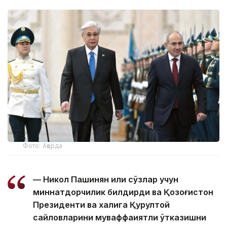
Фото: Ақорда
— Никол Пашинян илиқ сўзлар учун
миннатдорчилик билдирди ва Қозоғистон
Президенти ва халқига Қурултой
сайловларини муваффақиятли ўтказишни