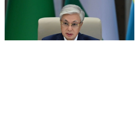
Фото: Ақорда
Учрашувдаги нутқида Давлат раҳбари Қирғиз
Республикаси Президенти Садир Жапаровга
самимий қабул ва анъанага мувофиқ норасмий
учрашувни ўтказиш ташаббуси учун самимий
миннатдорчилик билдирди.