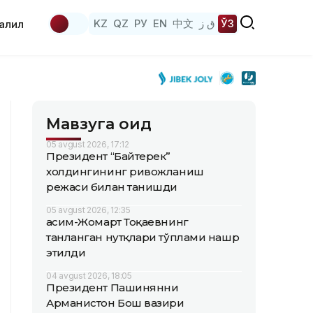
KZ
QZ
РУ
EN
中文
ق ز
ЎЗ
аҳлил
Мавзуга оид
05 avgust 2026, 17:12
Президент “Байтерек”
холдингининг ривожланиш
режаси билан танишди
05 avgust 2026, 12:35
Қасим-Жомарт Тоқаевнинг
танланган нутқлари тўплами нашр
этилди
04 avgust 2026, 18:05
Президент Пашинянни
Арманистон Бош вазири