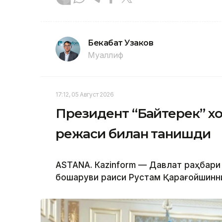
Бекабат Узаков
Муаллиф
17:12, 05 Август 2026
Президент “Байтерек” 
режаси билан танишди
ASTANА. Каzinform — Давлат раҳбари
бошқаруви раиси Рустам Қарағойшинни қ