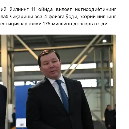
рий йилнинг 11 ойида вилоят иқтисодиётининг
лаб чиқариши эса 4 фоизга ўсди, жорий йилнинг
естициялар ҳажми 175 миллион долларга етди.