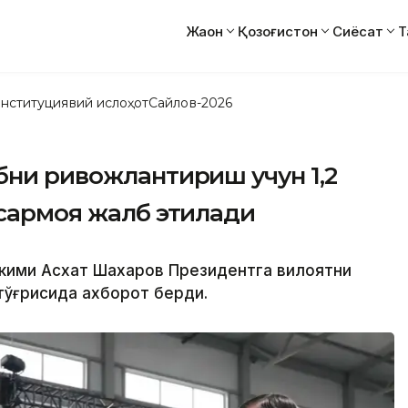
Жаҳон
Қозоғистон
Сиёсат
Т
нституциявий ислоҳот
Сайлов-2026
бни ривожлантириш учун 1,2
 сармоя жалб этилади
ҳокими Асхат Шахаров Президентга вилоятни
тўғрисида ахборот берди.