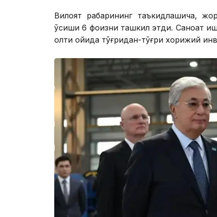
Вилоят раҳбарининг таъкидлашича, жо
ўсиши 6 фоизни ташкил этди. Саноат иш
олти ойида тўғридан-тўғри хорижий инв