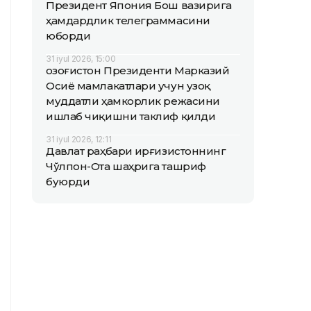
Президент Япония Бош вазирига
ҳамдардлик телеграммасини
юборди
31 iyul 2026, 15:00
Қозоғистон Президенти Марказий
Осиё мамлакатлари учун узоқ
муддатли ҳамкорлик режасини
ишлаб чиқишни таклиф қилди
31 iyul 2026, 12:11
Давлат раҳбари Қирғизистоннинг
Чўлпон-Ота шаҳрига ташриф
буюрди