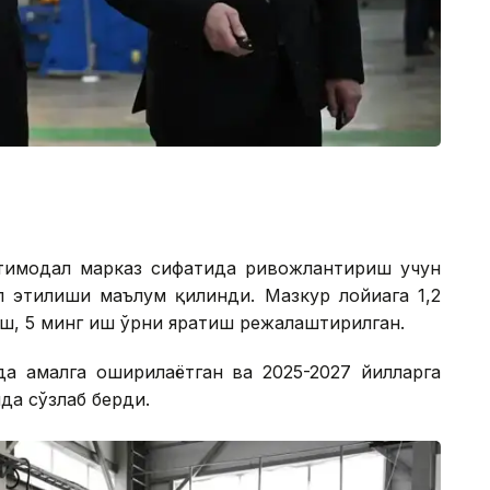
тимодал марказ сифатида ривожлантириш учун
 этилиши маълум қилинди. Мазкур лойиҳага 1,2
ш, 5 минг иш ўрни яратиш режалаштирилган.
тда амалга оширилаётган ва 2025-2027 йилларга
да сўзлаб берди.