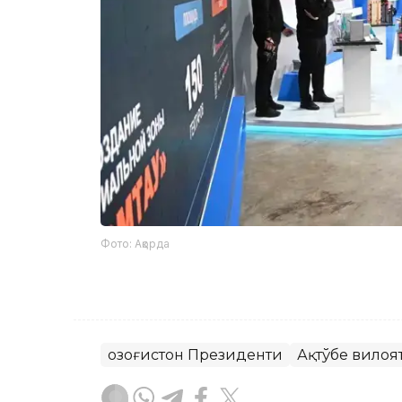
Фото: Ақорда
Қозоғистон Президенти
Ақтўбе вилоя