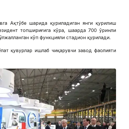
га Ақтўбе шаҳрида қуриладиган янги қурилиш
езидент топшириғига кўра, шаҳарда 700 ўринли
ўлжалланган кўп функцияли стадион қурилади.
ўлат қувурлар ишлаб чиқарувчи завод фаолияти