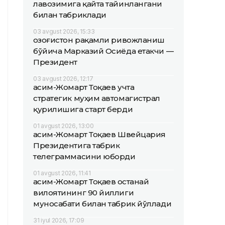
лавозимига қайта тайинлангани
билан табриклади
03 avgust 2026, 15:33
Қозоғистон рақамли ривожланиш
бўйича Марказий Осиёда етакчи —
Президент
03 avgust 2026, 12:17
Қасим-Жомарт Тоқаев учта
стратегик муҳим автомагистрал
қурилишига старт берди
01 avgust 2026, 13:00
Қасим-Жомарт Тоқаев Швейцария
Президентига табрик
телеграммасини юборди
01 avgust 2026, 11:41
Қасим-Жомарт Тоқаев Қостанай
вилоятининг 90 йиллиги
муносабати билан табрик йўллади
31 iyul 2026, 17:09