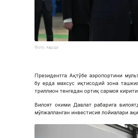
Фото: Ақорда
Президентга Ақтўбе аэропортини муль
бу ерда махсус иқтисодий зона ташкил
триллион тенгедан ортиқ сармоя кирити
Вилоят ҳокими Давлат раҳбарига вилоя
мўлжалланган инвестисия лойиҳалари ҳақи