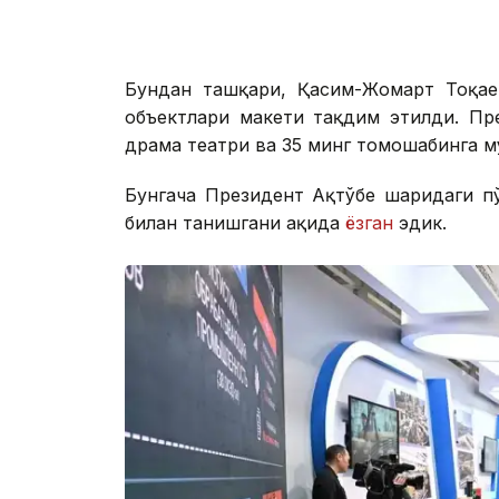
Бундан ташқари, Қасим-Жомарт Тоқаев
объектлари макети тақдим этилди. Пр
драма театри ва 35 минг томошабинга м
Бунгача Президент Ақтўбе шаҳридаги п
билан танишгани ҳақида
ёзган
эдик.