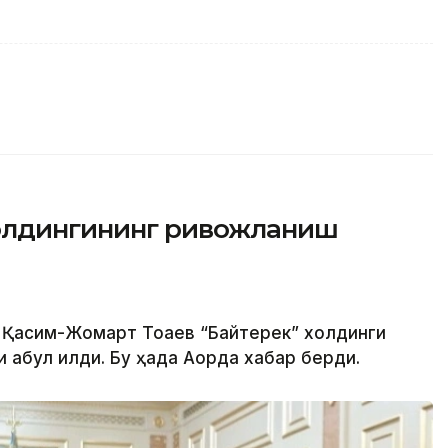
холдингининг ривожланиш
 Қасим-Жомарт Тоқаев “Байтерек” холдинги
абул қилди. Бу ҳақда Ақорда хабар берди.