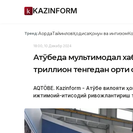
KAZINFORM
Ақорда
Тайинлов
Ҳодиса
Қонун ва интизом
Ко
Тренд:
18:00, 10 Декабр 2024
Ақтўбеда мультимодал ха
триллион тенгедан ортиқ
AQTÖBE. Кazinform - Ақтўбе вилояти 
ижтимоий-иқтисодий ривожлантириш 