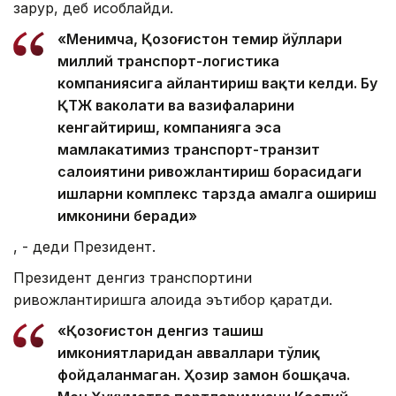
зарур, деб ҳисоблайди.
«Менимча, Қозоғистон темир йўллари
миллий транспорт-логистика
компаниясига айлантириш вақти келди. Бу
ҚТЖ ваколати ва вазифаларини
кенгайтириш, компанияга эса
мамлакатимиз транспорт-транзит
салоҳиятини ривожлантириш борасидаги
ишларни комплекс тарзда амалга ошириш
имконини беради»
, - деди Президент.
Президент денгиз транспортини
ривожлантиришга алоҳида эътибор қаратди.
«Қозоғистон денгиз ташиш
имкониятларидан авваллари тўлиқ
фойдаланмаган. Ҳозир замон бошқача.