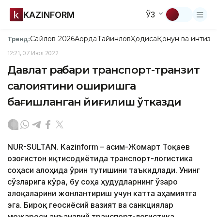
KAZINFORM
ЎЗ
Сайлов-2026
Ақорда
Тайинлов
Ҳодиса
Қонун ва интизо
Тренд:
12:21, 07 Июл 2022
Давлат раҳбари транспорт-транзит
салоҳиятини оширишга
бағишланган йиғилиш ўтказди
NUR-SULTAN. Kazinform – Қасим-Жомарт Тоқаев
Қозоғистон иқтисодиётида транспорт-логистика
соҳаси алоҳида ўрин тутишини таъкидлади. Унинг
сўзларига кўра, бу соҳа ҳудудларнинг ўзаро
алоқаларини жонлантириш учун катта аҳамиятга
эга. Бироқ геосиёсий вазият ва санкциялар
можароси анъанавий транспорт-логистика