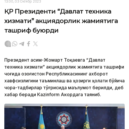
13:00, 03 Октябр 2023
ҚР Президенти “Давлат техника
хизмати” акциядорлик жамиятига
ташриф буюрди
Президент Қасим-Жомарт Тоқаевга “Давлат
техника хизмати” акциядорлик жамиятига ташрифи
чоғида Қозоғистон Республикасининг ахборот
хавфсизлигини таъминлаш ва ҳозирги ҳолати бўйича
чора-тадбирлар тўғрисида маълумот берилди, деб
хабар беради Каzinform Акордага таяниб.