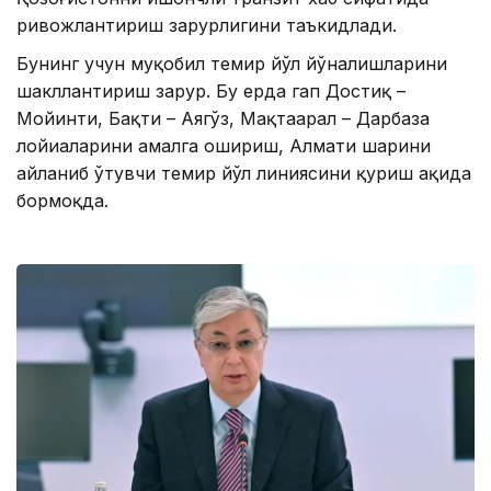
ривожлантириш зарурлигини таъкидлади.
Бунинг учун муқобил темир йўл йўналишларини
шакллантириш зарур. Бу ерда гап Достиқ –
Мойинти, Бақти – Аягўз, Мақтаарал – Дарбаза
лойиҳаларини амалга ошириш, Алмати шаҳрини
айланиб ўтувчи темир йўл линиясини қуриш ҳақида
бормоқда.