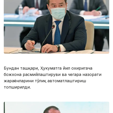
Бундан ташқари, Ҳукуматга йил охиригача
божхона расмийлаштируви ва чегара назорати
жараёнларини тўлиқ автоматлаштириш
топширилди.