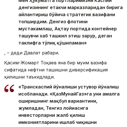
Мен Ҳукуматга портларимизни Каспий
денгизининг етакчи марказларидан бирига
айлантириш бўйича стратегик вазифани
топширдим. Денгиз флотини
мустаҳкамлаш, Ақтау портида контейнер
ташувчи хаб ташкил этиш зарур, деган
таклифга тўлиқ қўшиламан»
, – деди Давлат раҳбари.
Қасим-Жомарт Тоқаев яна бир муҳим вазифа
сифатида нефтни ташишни диверсификация
қилишни таъкидлади.
«Транскаспий йўналиши устувор йўналиш
ҳисобланади. «ҚазМунайГаз»га уни амалга
оширишнинг мақбул вариантини,
жумладан, Тенгиз лойиҳасига
инвесторларни жалб қилиш
имкониятларини ишлаб чиқишни