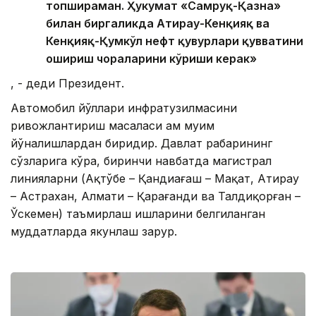
топшираман. Ҳукумат «Самруқ-Қазна»
билан биргаликда Атирау-Кенқияқ ва
Кенқияқ-Қумкўл нефт қувурлари қувватини
ошириш чораларини кўриши керак»
, - деди Президент.
Автомобил йўллари инфратузилмасини
ривожлантириш масаласи ҳам муҳим
йўналишлардан биридир. Давлат раҳбарининг
сўзларига кўра, биринчи навбатда магистрал
линияларни (Ақтўбе – Қандиағаш – Мақат, Атирау
– Астрахан, Алмати – Қарағанди ва Талдиқорған –
Ўскемен) таъмирлаш ишларини белгиланган
муддатларда якунлаш зарур.