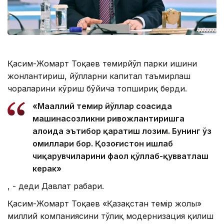
Қасим-Жомарт Тоқаев темирйўл парки ишини
жонлантириш, йўлларни капитал таъмирлаш
чораларини кўриш бўйича топшириқ берди.
«Маҳаллий темир йўллар соҳасида
машинасозликни ривожлантиришга
алоҳида эътибор қаратиш лозим. Бунинг ўз
омиллари бор. Қозоғистон ишлаб
чиқарувчиларини фаол қўллаб-қувватлаш
керак»
, - деди Давлат раҳбари.
Қасим-Жомарт Тоқаев «Қазақстан темір жолы»
миллий компаниясини тўлиқ модернизация қилиш