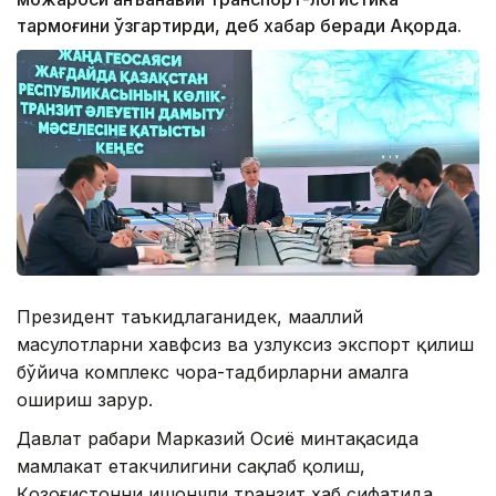
тармоғини ўзгартирди, деб хабар беради Ақорда.
Президент таъкидлаганидек, маҳаллий
маҳсулотларни хавфсиз ва узлуксиз экспорт қилиш
бўйича комплекс чора-тадбирларни амалга
ошириш зарур.
Давлат раҳбари Марказий Осиё минтақасида
мамлакат етакчилигини сақлаб қолиш,
Қозоғистонни ишончли транзит хаб сифатида