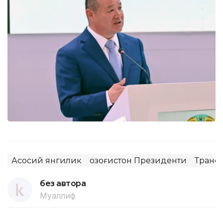
Асосий янгилик
Қозоғистон Президенти
Транс
без автора
Муаллиф