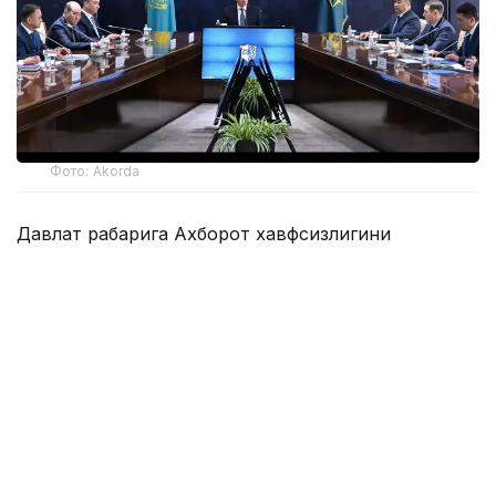
Фото: Akorda
Давлат раҳбарига Ахборот хавфсизлигини
таъминлаш миллий мувофиқлаштириш маркази,
Телекоммуникация тармоқларини бошқариш
маркази, Компьютер ҳодисаларига қарши курашиш
миллий хизмати ва Зарарли кодларни ўрганиш
маркази фаолиятининг жараёни ва натижалари
кўрсатилди.
Президентга жорий йилнинг 9 ойи давомида
давлат органлари ва муҳим объектлар
ресурсларига 163,4 миллион киберҳужумнинг