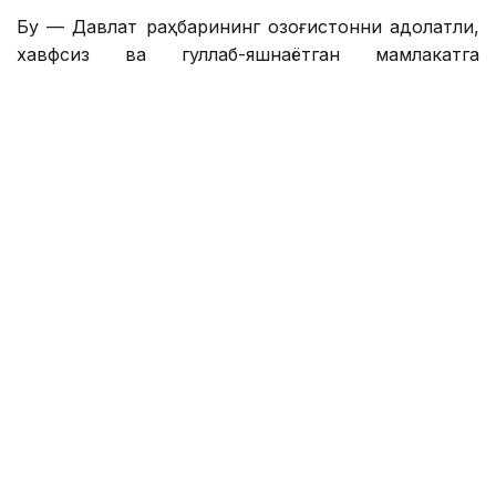
Бу — Давлат раҳбарининг Қозоғистонни адолатли,
хавфсиз ва гуллаб-яшнаётган мамлакатга
айлантириш бўйича буюк идеалининг сўз билан
йўғрилган хулосаси.
– Азиз дўстлар! Сўзларнинг қадрини
тушунадиган ақлли, очиқ фикрли
жамоатчилик учун бизда янгиликлар бор.
Қозоғистон Республикаси Президенти
Қасим-Жомарт Кемелули Тоқаевнинг
«Әділетті қоғамға – шыншыл сөз» деб
номланган танланган нутқлари тўплами
нашр этилди. Биргаликда, бу Давлат
раҳбарининг Қозоғистонни адолатли,
хавфсиз ва гуллаб-яшнаётган мамлакатга
айлантириш бўйича буюк идеалининг
оғзаки хулосаси. Яъни, сўнгги ўттиз йил
ичида онгли ҳаётини давлат ишларига