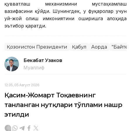
қувватлаш механизмини мустаҳкамлаш
вазифасини қўйди. Шунингдек, у фуқаролар учун
уй-жой олиш имкониятини оширишга алоҳида
эътибор қаратди.
Қозоғистон Президенти
Қабул
Ақорда
"Байтер
Бекабат Узаков
Муаллиф
12:35, 05 Август 2026
Қасим-Жомарт Тоқаевнинг
танланган нутқлари тўплами нашр
этилди