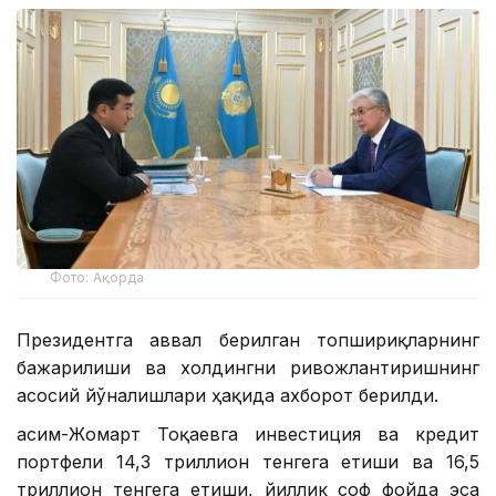
Фото: Ақорда
Президентга аввал берилган топшириқларнинг
бажарилиши ва холдингни ривожлантиришнинг
асосий йўналишлари ҳақида ахборот берилди.
Қасим-Жомарт Тоқаевга инвестиция ва кредит
портфели 14,3 триллион тенгега етиши ва 16,5
триллион тенгега етиши, йиллик соф фойда эса