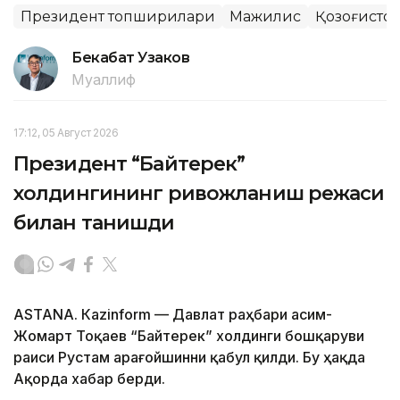
Президент топшириқлари
Мажилис
Қозоғисто
Бекабат Узаков
Муаллиф
17:12, 05 Август 2026
Президент “Байтерек”
холдингининг ривожланиш режаси
билан танишди
ASTANА. Каzinform — Давлат раҳбари Қасим-
Жомарт Тоқаев “Байтерек” холдинги бошқаруви
раиси Рустам Қарағойшинни қабул қилди. Бу ҳақда
Ақорда хабар берди.