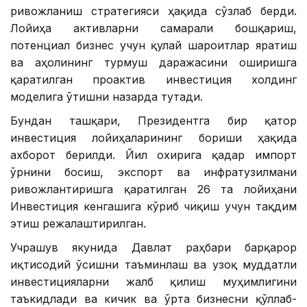
ривожланиш стратегияси ҳақида сўзлаб берди.
Лойиҳа активларни самарали бошқариш,
потенциал бизнес учун қулай шароитлар яратиш
ва аҳолининг турмуш даражасини оширишга
қаратилган проактив инвестиция холдинг
моделига ўтишни назарда тутади.
Бундан ташқари, Президентга бир қатор
инвестиция лойиҳаларининг бориши ҳақида
ахборот берилди. Йил охирига қадар импорт
ўрнини босиш, экспорт ва инфратузилмани
ривожлантиришга қаратилган 26 та лойиҳани
Инвестиция кенгашига кўриб чиқиш учун тақдим
этиш режалаштирилган.
Учрашув якунида Давлат раҳбари барқарор
иқтисодий ўсишни таъминлаш ва узоқ муддатли
инвестицияларни жалб қилиш муҳимлигини
таъкидлади ва кичик ва ўрта бизнесни қўллаб-