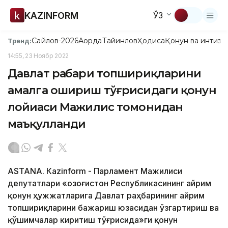
KAZINFORM
ЎЗ
Сайлов-2026
Ақорда
Тайинлов
Ҳодиса
Қонун ва интизо
Тренд:
14:55, 23 Ноябр 2022
Давлат раҳбари топшириқларини
амалга ошириш тўғрисидаги қонун
лойиҳаси Мажилис томонидан
маъқулланди
ASTANA. Кazinform - Парламент Мажилиси
депутатлари «Қозоғистон Республикасининг айрим
қонун ҳужжатларига Давлат раҳбарининг айрим
топшириқларини бажариш юзасидан ўзгартириш ва
қўшимчалар киритиш тўғрисида»ги қонун