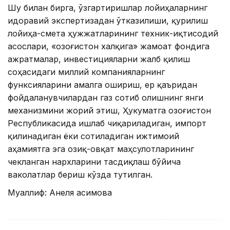
Шу билан бирга, ўзгартиришлар лойиҳаларнинг
идоравий экспертизадан ўтказилиши, қурилиш
лойиҳа-смета ҳужжатларининг техник-иқтисодий
асослари, «Қозоғистон халқига» жамоат фондига
ажратмалар, инвестицияларни жалб қилиш
соҳасидаги миллий компанияларнинг
функсияларини амалга ошириш, ер қаъридан
фойдаланувчилардан газ сотиб олишнинг янги
механизмини жорий этиш, Ҳукуматга Қозоғистон
Республикасида ишлаб чиқариладиган, импорт
қилинадиган ёки сотиладиган ижтимоий
аҳамиятга эга озиқ-овқат маҳсулотларининг
чекланган нархларини тасдиқлаш бўйича
ваколатлар бериш кўзда тутилган.
Муаллиф: Анеля Қасимова