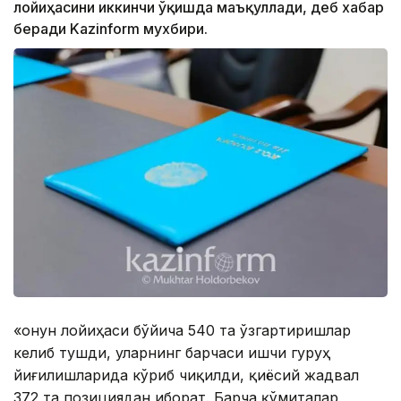
лойиҳасини иккинчи ўқишда маъқуллади, деб хабар
беради Kazinform мухбири.
«Қонун лойиҳаси бўйича 540 та ўзгартиришлар
келиб тушди, уларнинг барчаси ишчи гуруҳ
йиғилишларида кўриб чиқилди, қиёсий жадвал
372 та позициядан иборат. Барча қўмиталар