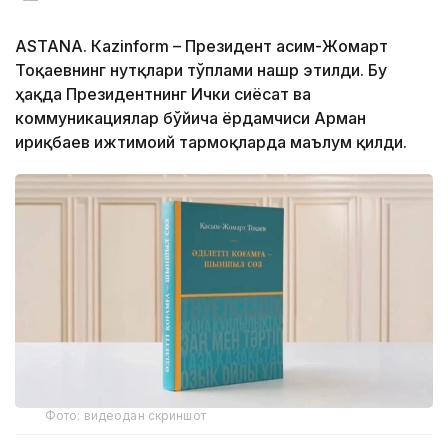
ASTANА. Кazinform – Президент Қасим-Жомарт
Тоқаевнинг нутқлари тўплами нашр этилди. Бу
ҳақда Президентнинг Ички сиёсат ва
коммуникациялар бўйича ёрдамчиси Арман
Қириқбаев ижтимоий тармоқларда маълум қилди.
Фото: видеодан скриншот