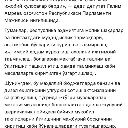
ижобий хулосалар берди», — деди депутат Ғалим
Амреев Қозоғистон Республикаси Парламенти
Мажилиси йиғилишида.
Туманлар, республика аҳамиятига молик шаҳарлар
ва пойтахтдаги муҳандислик тармоқлари,
автомобил йўлларини қуриш ва таъмирлаш,
ижтимоий ёрдам кўрсатиш, аҳолини ижтимоий
таъминлаш, болаларни мактабгача таълим ва
ўқитишни ташкил этиш ҳамда таъминлаш каби
масалаларга киритилган ўзгартишлар; .
Шунингдек, бу маҳаллий бюджетларда бензин ва
дизел ёқилғисини улгуржи сотиш актсизларини
сақлаб қолиш, тўғридан-тўғри музокаралар
механизми асосида бошланаётган давлат-хусусий
шерикчилик лойиҳаси бўйича муқобил
таклифларни йиғишнинг мажбурий босқичини
киритиш каби йўналишлардаги тузатишлардир.