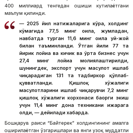
400 миллиард тенгедан ошиши кутилаётгани
маълум қилинди.
— 2025 йил натижаларига кўра, холдинг
кўмагида 77,5 минг оила, жумладан,
навбатда турган 11,6 минг оила уй-жой
билан таъминланди. Ўтган йили 77 та
йирик лойиҳа ва кичик ва ўрта бизнес учун
27,4 минг лойиҳа молиялаштирилди,
шунингдек, экспорт учун маҳсулот ишлаб
чиқарадиган 131 та тадбиркор қўллаб-
қувватланди. Қишлоқ хўжалиги
маҳсулотларини ишлаб чиқарувчи 7,2 минг
қишлоқ хўжалиги корхонаси баҳорги экиш
учун 11,4 минг дона техникани ижарага
олди, — дейилади хабарда.
Бошқарув раиси “Байтерек” холдингининг амалга
оширилаётган ўзгаришлари ва янги узоқ муддатли