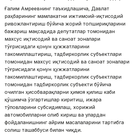
Ғалим Амреевнинг таъкидлашича, Давлат
раҳбарининг мамлакатни ижтимоий-иқтисодий
ривожлантириш бўйича жорий топшириқларини
бажариш мақсадида депутатлар томонидан
махсус иқтисодий ва саноат зоналари
тўғрисидаги қонун ҳужжатларини
такомиллаштириш, тадбиркорлик субъектлари
томонидан махсус иқтисодий ва саноат зоналари
тўғрисидаги қонун ҳужжатларини
такомиллаштириш, тадбиркорлик субъектлари
томонидан тадбиркорлик субъекти бўйича
очилган ҳисобварақларни ҳимоя қилиш каби
қўшимча ўзгартишлар киритиш, ижара
тўловларини субсидиялаш, хорижий
автомобилларни олиб кириш ва улардан
фойдаланишнинг айрим масалаларини тартибга
солиш ташаббуси билан чиқди.