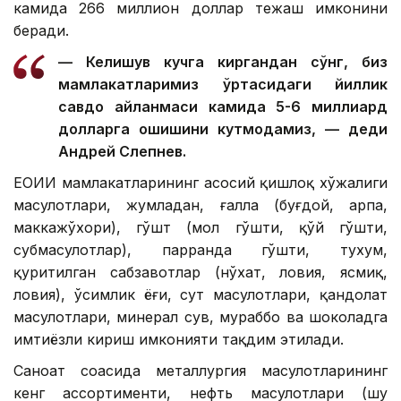
камида 266 миллион доллар тежаш имконини
беради.
— Келишув кучга киргандан сўнг, биз
мамлакатларимиз ўртасидаги йиллик
савдо айланмаси камида 5-6 миллиард
долларга ошишини кутмоқдамиз, — деди
Андрей Слепнев.
ЕОИИ мамлакатларининг асосий қишлоқ хўжалиги
маҳсулотлари, жумладан, ғалла (буғдой, арпа,
маккажўхори), гўшт (мол гўшти, қўй гўшти,
субмаҳсулотлар), парранда гўшти, тухум,
қуритилган сабзавотлар (нўхат, ловия, ясмиқ,
ловия), ўсимлик ёғи, сут маҳсулотлари, қандолат
маҳсулотлари, минерал сув, мураббо ва шоколадга
имтиёзли кириш имконияти тақдим этилади.
Саноат соҳасида металлургия маҳсулотларининг
кенг ассортименти, нефть маҳсулотлари (шу