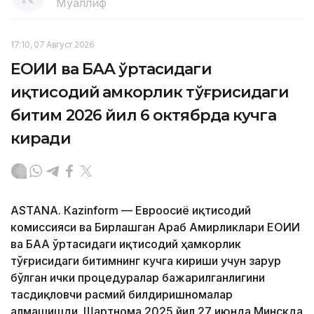
Муаллиф
17:10, 07 Август 2026
ЕОИИ ва БАА ўртасидаги
иқтисодий ҳамкорлик тўғрисидаги
битим 2026 йил 6 октябрда кучга
киради
ASTANА. Кazinform — Евроосиё иқтисодий
комиссияси ва Бирлашган Араб Амирликлари ЕОИИ
ва БАА ўртасидаги иқтисодий ҳамкорлик
тўғрисидаги битимнинг кучга кириши учун зарур
бўлган ички процедуралар бажарилганлигини
тасдиқловчи расмий билдиришномалар
алмашишди. Шартнома 2025 йил 27 июнда Минскда