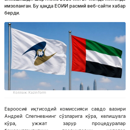
имзоланган. Бу ҳақда ЕОИИ расмий веб-сайти хабар
берди.
Коллаж: Kazinform
Евроосиё иқтисодий комиссияси савдо вазири
Андрей Слепневнинг сўзларига кўра, келишувга
кўра, ҳужжат зарур процедуралар