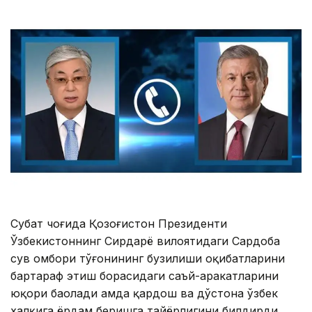
Суҳбат чоғида Қозоғистон Президенти
Ўзбекистоннинг Сирдарё вилоятидаги Сардоба
сув омбори тўғонининг бузилиши оқибатларини
бартараф этиш борасидаги саъй-ҳаракатларини
юқори баҳолади ҳамда қардош ва дўстона ўзбек
халқига ёрдам беришга тайёрлигини билдирди.