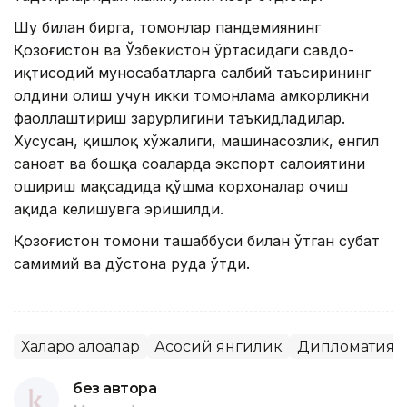
Шу билан бирга, томонлар пандемиянинг
Қозоғистон ва Ўзбекистон ўртасидаги савдо-
иқтисодий муносабатларга салбий таъсирининг
олдини олиш учун икки томонлама ҳамкорликни
фаоллаштириш зарурлигини таъкидладилар.
Хусусан, қишлоқ хўжалиги, машинасозлик, енгил
саноат ва бошқа соҳаларда экспорт салоҳиятини
ошириш мақсадида қўшма корхоналар очиш
ҳақида келишувга эришилди.
Қозоғистон томони ташаббуси билан ўтган суҳбат
самимий ва дўстона руҳда ўтди.
Халқаро алоқалар
Асосий янгилик
Дипломатия
без автора