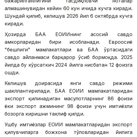
бажарилганлигини тасдиқловчи ноталар
алмашинувидан кейин 60 кун ичида кучга киради.
Шундай қилиб, келишув 2026 йил 6 октябрда кучга
киради.
Ҳозирда БАА ЕОИИнинг асосий савдо
ҳамкорларидан бири ҳисобланади. Евроосиё
"бешлиги" мамлакатлари ва БАА ўртасидаги
савдо айланмаси барқарор ўсиб бормоқда. 2025
йилда бу кўрсаткич 2024 йилга нисбатан 12 фоизга
ошди.
Келишув доирасида янги савдо режими
шакллантирилади. БАА ЕОИИ мамлакатларидан
экспорт қилинадиган маҳсулотларнинг 86 фоизи
ёки экспорт ҳажмининг 98 фоизи учун имтиёзли
бозорга киришни таклиф қилди.
Ушбу имтиёзлар ЕОИИ мамлакатларидан экспорт
қилувчиларга божхона тўловларидан йилига