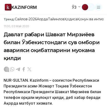
KAZINFORM
ЎЗ
Сайлов-2026
Ақорда
Тайинлов
Ҳодиса
Қонун ва интизо
Тренд:
11:00, 03 Май 2020
Давлат раҳбари Шавкат Мирзиёев
билан Ўзбекистондаги сув омбори
аварияси оқибатларини муҳокама
қилди
NUR-SULTAN. Kazinform – Қозоғистон Республикаси
Президенти Қасим-Жомарт Тоқаев Ўзбекистон
Республикаси Президенти Шавкат Мирзиёев билан
телефон орқали мулоқот қилди, деб хабар беради
Ақорда матбуот хизмати.