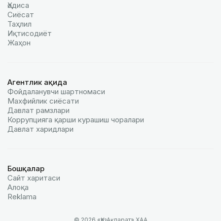
Ҳодиса
Сиёсат
Таҳлил
Иқтисодиёт
Жаҳон
Агентлик ҳақида
Фойдаланувчи шартномаси
Махфийлик сиёсати
Давлат рамзлари
Коррупцияга қарши курашиш чоралари
Давлат харидлари
Бошқалар
Сайт харитаси
Алоқа
Reklamа
© 2026 «ҚазАқпарат» ХАА