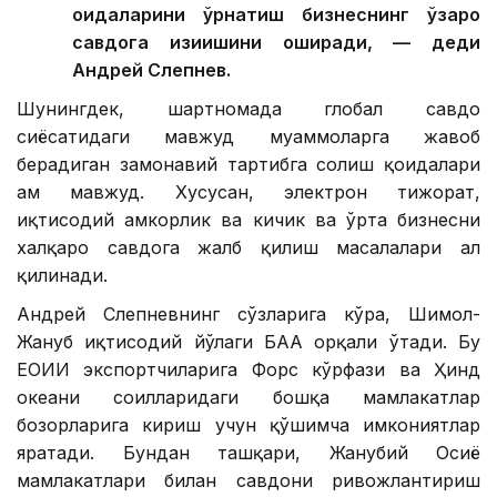
қоидаларини ўрнатиш бизнеснинг ўзаро
савдога қизиқишини оширади, — деди
Андрей Слепнев.
Шунингдек, шартномада глобал савдо
сиёсатидаги мавжуд муаммоларга жавоб
берадиган замонавий тартибга солиш қоидалари
ҳам мавжуд. Хусусан, электрон тижорат,
иқтисодий ҳамкорлик ва кичик ва ўрта бизнесни
халқаро савдога жалб қилиш масалалари ҳал
қилинади.
Андрей Слепневнинг сўзларига кўра, Шимол-
Жануб иқтисодий йўлаги БАА орқали ўтади. Бу
ЕОИИ экспортчиларига Форс кўрфази ва Ҳинд
океани соҳилларидаги бошқа мамлакатлар
бозорларига кириш учун қўшимча имкониятлар
яратади. Бундан ташқари, Жанубий Осиё
мамлакатлари билан савдони ривожлантириш