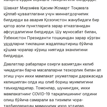
Шавкат Мирзиёев Қасим-Жомарт Тоқаевга
қўллаб-қувватлагани учун миннатдорчилик
билдирди ва авария Қозоғистон жанубидаги бир
қатор аҳоли пунктларига зарар етказганидан
афсусдалигини билдирди. Шу муносабат билан,
Ўзбекистон Президенти тошқиндан зарар кўрган
ҳудудларни тиклашни жадаллаштириш бўйича
қўшма чоралар кўриш ниятида эканлигини
билдирди.
Давлатлар раҳбарлари ҳозирги вазиятдан келиб
чиқадиган барча масалаларни тезкорлик билан ҳал
этиш учун икки мамлакат ҳукуматлари даражасида
келишилган ҳолда иш олиб бориш муҳимлигини
таъкидладилар. Томонлар, шунингдек, икки
мамлакатнинг COVID-19 тарқалишининг олдини
олиш бўйича самарали ва тизимли чора-
тадбирларидан мамнунлик изҳор этдилар.