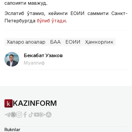
салоҳияти мавжуд.
Эслатиб ўтамиз, кейинги ЕОИИ саммити Санкт-
Петербургда
бўлиб ўтади
.
Халқаро алоқалар
БАА
ЕОИИ
Ҳамкорлик
Бекабат Узаков
Муаллиф
KAZINFORM
Ruknlar