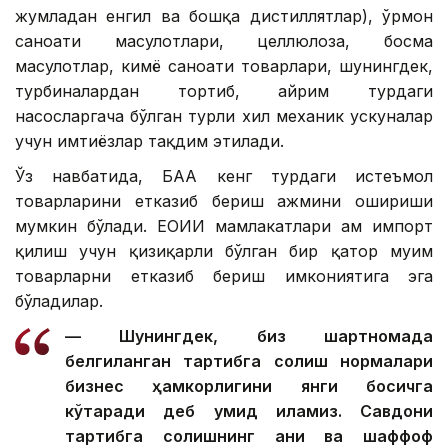
жумладан енгил ва бошқа дистиллятлар), ўрмон
саноати маҳсулотлари, целлюлоза, босма
маҳсулотлар, кимё саноати товарлари, шунингдек,
турбиналардан тортиб, айрим турдаги
насосларгача бўлган турли хил механик ускуналар
учун имтиёзлар тақдим этилади.
Ўз навбатида, БАА кенг турдаги истеъмол
товарларини етказиб бериш ҳажмини ошириши
мумкин бўлади. ЕОИИ мамлакатлари ҳам импорт
қилиш учун қизиқарли бўлган бир қатор муҳим
товарларни етказиб бериш имкониятига эга
бўладилар.
— Шунингдек, биз шартномада
белгиланган тартибга солиш нормалари
бизнес ҳамкорлигини янги босқичга
кўтаради деб умид қиламиз. Савдони
тартибга солишнинг аниқ ва шаффоф