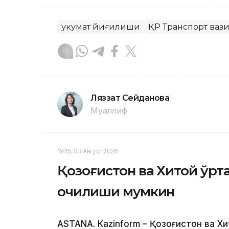
Ҳукумат йиғилиши
ҚР Транспорт ваз
Ляззат Сейданова
Муаллиф
19:15, 03 Август 2026
Қозоғистон ва Хитой ўр
очилиши мумкин
ASTANА. Кazinform – Қозоғистон ва Х