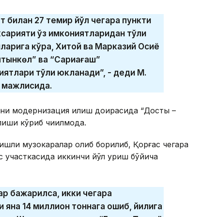
т билан 27 темир йўл чегара пункти
аксарияти ўз имкониятларидан тўлиқ
ларига кўра, Хитой ва Марказий Осиё
лтынкөл” ва “Сариағаш”
ятлари тўлиқ юкланади”, - деди М.
 мажлисида.
ини модернизация қилиш доирасида “Достық –
иши кўриб чиқилмоқда.
ишли музокаралар олиб борилиб, Қорғас чегара
с участкасида иккинчи йўл қуриш бўйича
лар бажарилса, икки чегара
и яна 14 миллион тоннага ошиб, йилига