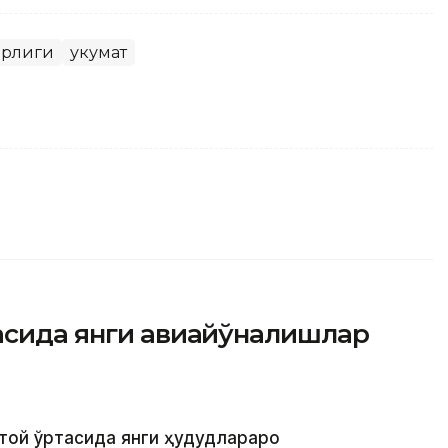
ирлиги
Ҳукумат
тасида янги авиайўналишлар
итой ўртасида янги ҳудудлараро