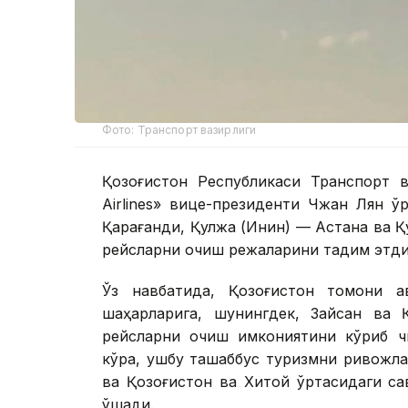
Фото: Транспорт вазирлиги
Қозоғистон Республикаси Транспорт в
Airlines» вице-президенти Чжан Лян 
Қарағанди, Қулжа (Инин) — Астана ва 
рейсларни очиш режаларини тақдим этди
Ўз навбатида, Қозоғистон томони а
шаҳарларига, шунингдек, Зайсан ва Қ
рейсларни очиш имкониятини кўриб чи
кўра, ушбу ташаббус туризмни ривожла
ва Қозоғистон ва Хитой ўртасидаги са
қўшади.