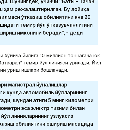
ди. Шунингдек, учинчи “Бақты – Тачэн”
ш ҳам режалаштирилган. Бу лойиҳа
илмаси ўтказиш қобилиятини яна 20
ишидаги темир йўл ўтказувчанлигини
шириш имконини беради”, - деди
и бўйича йилига 10 миллион тоннагача юк
қтаарал” темир йўл линияси қурилади. Йил
ини қуриш ишлари бошланади.
ари магистрал йўналишлар
нги кунда автомобиль йўлларининг
тади, шундан атиги 5 минг километри
лометри эса электр тизими билан
 йўл линияларининг узлуксиз
азиш қобилиятини ошириш мақсадида