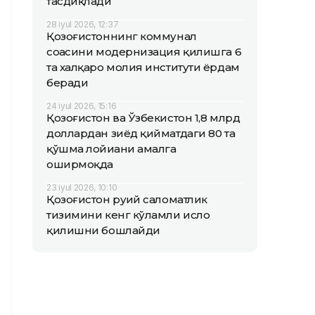
тасдиқлади
28 iyul 2026, 12:37
Қозоғистоннинг коммунал
соҳасини модернизация қилишга 6
та халқаро молия институти ёрдам
беради
24 iyul 2026, 15:16
Қозоғистон ва Ўзбекистон 1,8 млрд
доллардан зиёд қийматдаги 80 та
қўшма лойиҳани амалга
оширмоқда
23 iyul 2026, 10:10
Қозоғистон руҳий саломатлик
тизимини кенг кўламли ислоҳ
қилишни бошлайди