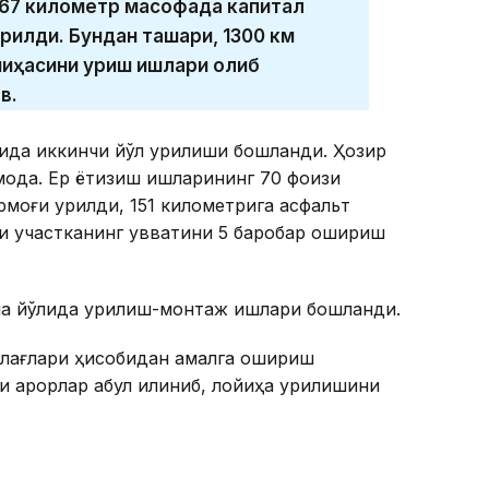
567 километр масофада капитал
илди. Бундан ташқари, 1300 км
йиҳасини қуриш ишлари олиб
в.
сида иккинчи йўл қурилиши бошланди. Ҳозир
оқда. Ер ётқизиш ишларининг 70 фоизи
моғи қурилди, 151 километрига асфальт
и участканинг қувватини 5 баробар ошириш
ма йўлида қурилиш-монтаж ишлари бошланди.
аблағлари ҳисобидан амалга ошириш
қарорлар қабул қилиниб, лойиҳа қурилишини