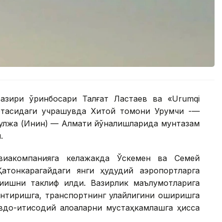
азири ўринбосари Талғат Ластаев ва «Urumqi
ўртасидаги учрашувда Хитой томони Урумчи -—
Қулжа (Инин) — Алмати йўналишларида мунтазам
.
виакомпанияга келажакда Ўскемен ва Семей
атонкарагайдаги янги ҳудудий аэропортларга
қишни таклиф қилди. Вазирлик маълумотларига
нтиришга, транспортнинг қулайлигини оширишга
вдо-иқтисодий алоқаларни мустаҳкамлашга ҳисса