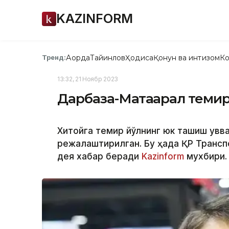
KAZINFORM
Ақорда
Тайинлов
Ҳодиса
Қонун ва интизом
Ко
Тренд:
13:32, 21 Ноябр 2023
Дарбаза-Мақтаарал темир 
Хитойга темир йўлнинг юк ташиш қувв
режалаштирилган. Бу ҳақда ҚР Трансп
дея хабар беради
Kazinform
мухбири.