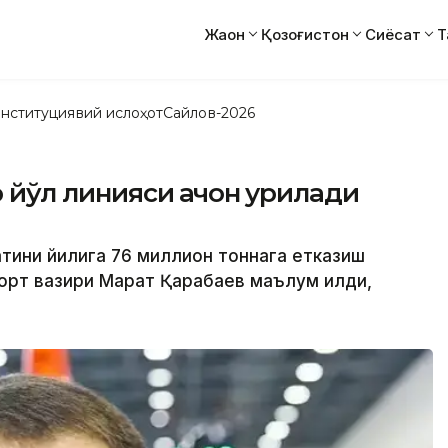
Жаҳон
Қозоғистон
Сиёсат
Т
нституциявий ислоҳот
Сайлов-2026
йўл линияси қачон қурилади
атини йилига 76 миллион тоннага етказиш
орт вазири Марат Қарабаев маълум қилди,