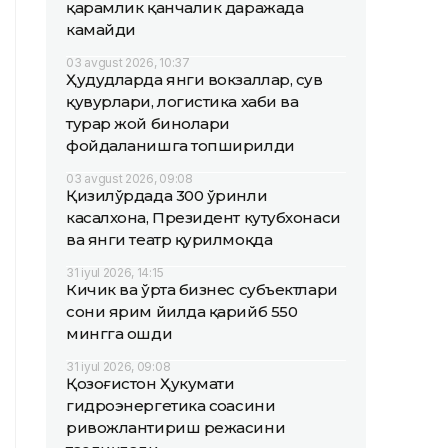
қарамлик қанчалик даражада
камайди
03 avgust 2026, 10:37
Ҳудудларда янги вокзаллар, сув
қувурлари, логистика хаби ва
турар жой бинолари
фойдаланишга топширилди
03 avgust 2026, 09:08
Қизилўрдада 300 ўринли
касалхона, Президент кутубхонаси
ва янги театр қурилмоқда
31 iyul 2026, 14:15
Кичик ва ўрта бизнес субъектлари
сони ярим йилда қарийб 550
мингга ошди
31 iyul 2026, 09:08
Қозоғистон Ҳукумати
гидроэнергетика соҳасини
ривожлантириш режасини