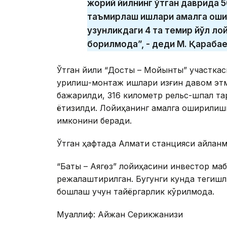
жорий йилнинг ўтган даврида 
таъмирлаш ишлари амалга ошир
узунликдаги 4 та темир йўл ло
борилмоқда”, - деди М. Қарабае
Ўтган йили “Достық – Мойынты” участка
қурилиш-монтаж ишлари қизғин давом этм
бажарилди, 316 километр рельс-шпал тар
ётқизилди. Лойиҳанинг амалга оширилиш
имконини беради.
Ўтган ҳафтада Алмати станцияси айлан
“Бақты – Аягөз” лойиҳасини инвестор м
режалаштирилган. Бугунги кунда тегишли 
бошлаш учун тайёргарлик кўрилмоқда.
Муаллиф: Айжан Серикжанқизи