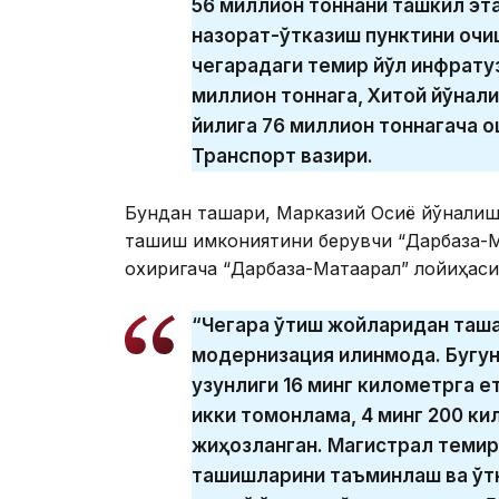
56 миллион тоннани ташкил эта
назорат-ўтказиш пунктини очи
чегарадаги темир йўл инфратуз
миллион тоннага, Хитой йўнал
йилига 76 миллион тоннагача о
Транспорт вазири.
Бундан ташқари, Марказий Осиё йўналиш
ташиш имкониятини берувчи “Дарбаза-Ма
охиригача “Дарбаза-Мақтаарал” лойиҳас
“Чегара ўтиш жойларидан ташқ
модернизация қилинмоқда. Бугу
узунлиги 16 минг километрга е
икки томонлама, 4 минг 200 ки
жиҳозланган. Магистрал темир
ташишларини таъминлаш ва ўтк