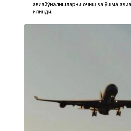
авиайўналишларни очиш ва қўшма ави
қилинди.