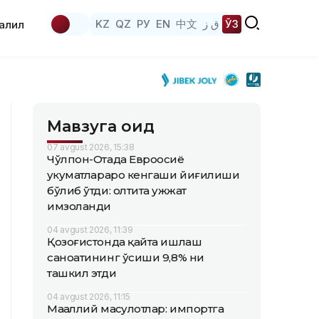
KZ
QZ
РУ
EN
中文
ق ز
ЎЗ
аҳлил
Мавзуга оид
07 avgust 2026, 15:38
Чўлпон-Отада Евроосиё
ҳукуматлараро кенгаши йиғилиши
бўлиб ўтди: олтита ҳужжат
имзоланди
04 avgust 2026, 11:39
Қозоғистонда қайта ишлаш
саноатининг ўсиши 9,8% ни
ташкил этди
04 avgust 2026, 11:15
Маҳаллий маҳсулотлар: импортга