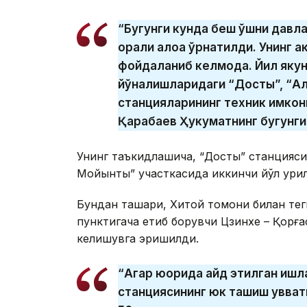
“Бугунги кунда беш қўшни давла
орқали алоқа ўрнатилди. Унинг 
фойдаланиб келмоқда. Йил якун
йўналишларидаги “Достық”, “А
станцияларининг техник имкони
Қарабаев Ҳукуматнинг бугунги
Унинг таъкидлашича, “Достық” станцияс
Мойынты” участкасида иккинчи йўл қурил
Бундан ташқари, Хитой томони билан тег
пунктигача етиб борувчи Цзинхе – Қорға
келишувга эришилди.
“Агар юқорида қайд этилган иш
станциясининг юк ташиш қувват