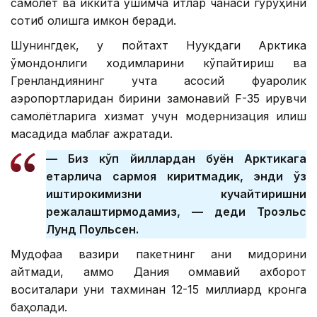
самолёт ва иккита қўшимча итлар чанаси гуруҳини
сотиб олишга имкон беради.
Шунингдек, у пойтахт Нуукдаги Арктика
қўмондонлиги ходимларини кўпайтириш ва
Гренландиянинг учта асосий фуқаролик
аэропортларидан бирини замонавий F-35 қирувчи
самолётларига хизмат учун модернизация қилиш
мақсадида маблағ ажратади.
— Биз кўп йиллардан буён Арктикага
етарлича сармоя киритмадик, энди ўз
иштирокимизни кучайтиришни
режалаштирмоқдамиз, — деди Троэльс
Лунд Поульсен.
Мудофаа вазири пакетнинг аниқ миқдорини
айтмади, аммо Дания оммавий ахборот
воситалари уни тахминан 12-15 миллиард кронга
баҳолади.