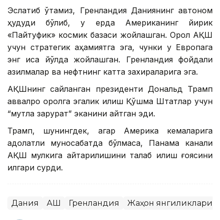
Эслатиб ўтамиз, Гренландия Даниянинг автоном
ҳудуди бўлиб, у ерда Американинг йирик
«Пайтуфик» космик базаси жойлашган. Орол АҚШ
учун стратегик аҳамиятга эга, чунки у Европага
энг қисқа йўлда жойлашган. Гренландия фойдали
қазилмалар ва нефтнинг катта захираларига эга.
АҚШнинг сайланган президенти Дональд Трамп
аввалроқ оролга эгалик қилиш Қўшма Штатлар учун
“мутлақ зарурат” эканини айтган эди.
Трамп, шунингдек, агар Америка кемаларига
адолатли муносабатда бўлмаса, Панама канали
АҚШ мулкига қайтарилишини талаб қилиш ғоясини
илгари сурди.
Дания
АҚШ
Гренландия
Жаҳон янгиликлари