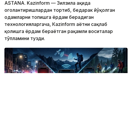
ASTANA. Kazinform — Зилзила ҳақида
огоҳлантиришлардан тортиб, бедарак йўқолган
одамларни топишга ёрдам берадиган
технологияларгача, Кazinform ҳаётни сақлаб
қолишга ёрдам бераётган рақамли воситалар
тўпламини тузди.
Фото: СИ