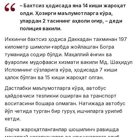
– Бахтсиз ҳодисада яна 14 киши жароҳат
олди. Ҳозирги маълумотларга кўра,
улардан 2 тасининг аҳволи оғир, – деди
полиция вакили.
Иккинчи бахтсиз ҳодиса Даккадан тахминан 197
километр шимоли-ғарбда жойлашган Богра
туманида содир бўлди. Маҳаллий ёнғин ва
фуқаролик мудофааси хизмати вакили Мд. Шаҳидул
Исломнинг сўзларига кўра, ҳодисада 7 киши
ҳалок бўлган ва 15 киши жароҳат олган.
Дастлабки маълумотларга кўра, автобус
ҳайдовчиси тезликни оширган ва транспорт
воситасини бошқара олмаган. Натижада автобус
йўл четида турган бир гуруҳ ишчиларга урилиб
кетди.
Барча жароҳатланганлар шошилинч равишда