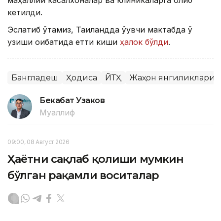
маҳаллий касалхоналар ва клиникаларга олиб
кетилди.
Эслатиб ўтамиз, Таиландда ўқувчи мактабда ўқ
узиши оқибатида етти киши
ҳалок бўлди
.
Бангладеш
Ҳодиса
ЙТҲ
Жаҳон янгиликлари
Бекабат Узаков
Муаллиф
09:00, 08 Август 2026
Ҳаётни сақлаб қолиши мумкин
бўлган рақамли воситалар