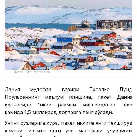
Фото: Shtutterstock
Дания мудофаа вазири Троэльс Лунд
Поульсеннинг маълум қилишича, пакет Дания
кронасида “икки рақамли миллиардлар” ёки
камида 1,5 миллиард долларга тенг бўлади.
Унинг сўзларига кўра, пакет иккита янги текширув
кемаси, иккита янги узоқ масофали учувчисиз