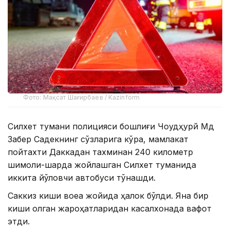
Фото: Мақсат Шағирбаев / Kazinform
Силхет тумани полицияси бошлиғи Чоудҳурй Мд
Забер Садекнинг сўзларига кўра, мамлакат
пойтахти Даккадан тахминан 240 километр
шимоли-шарқда жойлашган Силхет туманида
иккита йўловчи автобуси тўқнашди.
Саккиз киши воқеа жойида ҳалок бўлди. Яна бир
киши олган жароҳатларидан касалхонада вафот
этди.