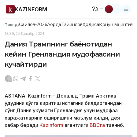
KAZINFORM
ЎЗ
Сайлов-2026
Ақорда
Тайинлов
Ҳодиса
Қонун ва интизо
Тренд:
13:39, 25 Декабр 2024
Дания Трампнинг баёнотидан
кейин Гренландия мудофаасини
кучайтирди
ASTANA. Kazinform - Дональд Трамп Арктика
ҳудудини қўлга киритиш истагини билдирганидан
сўнг Дания ҳукумати Гренландия учун мудофаа
харажатларини оширишини маълум қилди, дея
хабар беради
Kazinform
агентлиги
BBCга
таяниб.