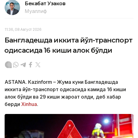
Бекабат Узаков
Муаллиф
11:36, 08 Август 2026
Бангладешда иккита йўл-транспорт
ҳодисасида 16 киши ҳалок бўлди
ASTANА. Кazinform – Жума куни Бангладешда
иккита йўл-транспорт ҳодисасида камида 16 киши
ҳалок бўлди ва 29 киши жароҳат олди, деб хабар
берди
Xinhua
.