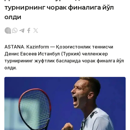
турнирнинг чорак финалига йўл
олди
ASTANА. Кazinform — Қозоғистонлик теннисчи
Денис Евсеев Истанбул (Туркия) челленжер
турнирининг жуфтлик баҳсларида чорак финалга йўл
олди.