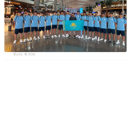
Фото: ҚР ҰОК
Учинчи ўйинда қозоғистонлик спортчилар
Уругвайни катта фарқ билан мағлуб этишди. Ўйин
22:5 ҳисобида якунланди.
ҚР МОҚ маълумотларига кўра, Қозоғистон терма
жамоаси ўйинчиси Максим Сасин ўйиннинг энг
яхши ўйинчиси деб топилди.
Бугун, 6 август куни Қозоғистон терма жамоаси
Туркия билан тўқнаш келади.