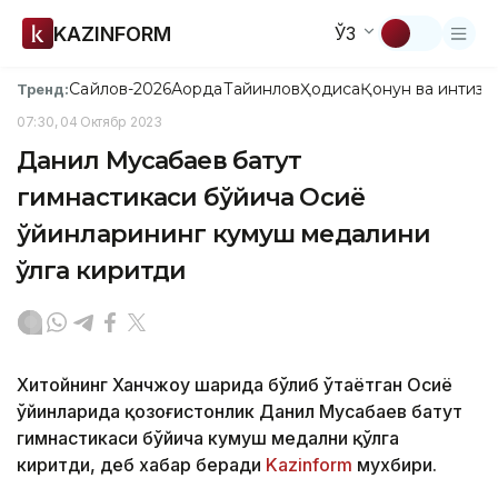
KAZINFORM
ЎЗ
Сайлов-2026
Ақорда
Тайинлов
Ҳодиса
Қонун ва интизо
Тренд:
07:30, 04 Октябр 2023
Данил Мусабаев батут
гимнастикаси бўйича Осиё
ўйинларининг кумуш медалини
қўлга киритди
Хитойнинг Ханчжоу шаҳрида бўлиб ўтаётган Осиё
ўйинларида қозоғистонлик Данил Мусабаев батут
гимнастикаси бўйича кумуш медални қўлга
киритди, деб хабар беради
Kazinform
мухбири.