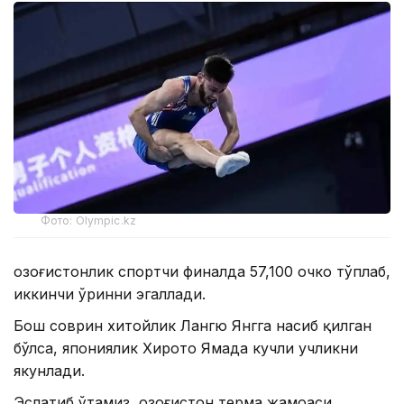
Фото: Olympic.kz
Қозоғистонлик спортчи финалда 57,100 очко тўплаб,
иккинчи ўринни эгаллади.
Бош соврин хитойлик Лангю Янгга насиб қилган
бўлса, япониялик Хирото Ямада кучли учликни
якунлади.
Эслатиб ўтамиз, Қозоғистон терма жамоаси