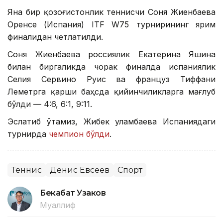
Яна бир қозоғистонлик теннисчи Соня Жиенбаева
Оренсе (Испания) ITF W75 турнирининг ярим
финалидан четлатилди.
Соня Жиенбаева россиялик Екатерина Яшина
билан биргаликда чорак финалда испаниялик
Селия Сервино Руис ва француз Тиффани
Леметрга қарши баҳсда қийинчиликларга мағлуб
бўлди — 4:6, 6:1, 9:11.
Эслатиб ўтамиз, Жибек Қуламбаева Испаниядаги
турнирда
чемпион бўлди
.
Теннис
Денис Евсеев
Спорт
Бекабат Узаков
Муаллиф