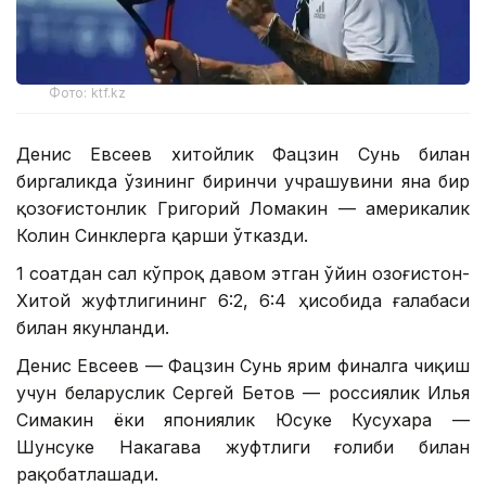
Фото: ktf.kz
Денис Евсеев хитойлик Фацзин Сунь билан
биргаликда ўзининг биринчи учрашувини яна бир
қозоғистонлик Григорий Ломакин — америкалик
Колин Синклерга қарши ўтказди.
1 соатдан сал кўпроқ давом этган ўйин Қозоғистон-
Хитой жуфтлигининг 6:2, 6:4 ҳисобида ғалабаси
билан якунланди.
Денис Евсеев — Фацзин Сунь ярим финалга чиқиш
учун беларуслик Сергей Бетов — россиялик Илья
Симакин ёки япониялик Юсуке Кусухара —
Шунсуке Накагава жуфтлиги ғолиби билан
рақобатлашади.