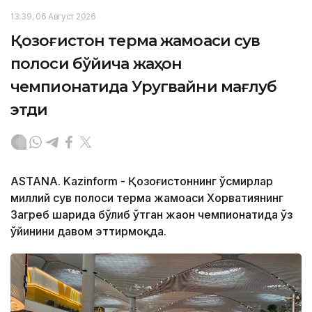
13:39, 06 Август 2026
Қозоғистон терма жамоаси сув
полоси бўйича жаҳон
чемпионатида Уругвайни мағлуб
этди
ASTANA. Kazinform - Қозоғистоннинг ўсмирлар
миллий сув полоси терма жамоаси Хорватиянинг
Загреб шаҳрида бўлиб ўтган жаҳон чемпионатида ўз
ўйинини давом эттирмоқда.