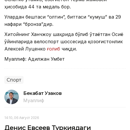
ҳисобида 44 та медаль бор.
Улардан бештаси “олтин”, биттаси “кумуш” ва 29
нафари “бронза”дир.
Хитойнинг Ханчжоу шаҳрида бўлиб ўтаётган Осиё
ўйинларида велоспорт шоссесида қозоғистонлик
Алексей Луценко
ғолиб
чиқди.
Муаллиф: Адилжан Умбет
Спорт
Бекабат Узаков
Муаллиф
14:10, 06 Август 2026
Денис Евсеев Туркиядаги