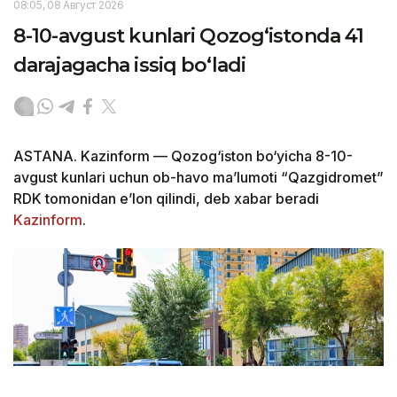
08:05, 08 Август 2026
8-10-avgust kunlari Qozog‘istonda 41
darajagacha issiq bo‘ladi
ASTANA. Kazinform — Qozog‘iston bo‘yicha 8-10-
avgust kunlari uchun ob-havo ma’lumoti “Qazgidromet”
RDK tomonidan e’lon qilindi, deb xabar beradi
Kazinform
.