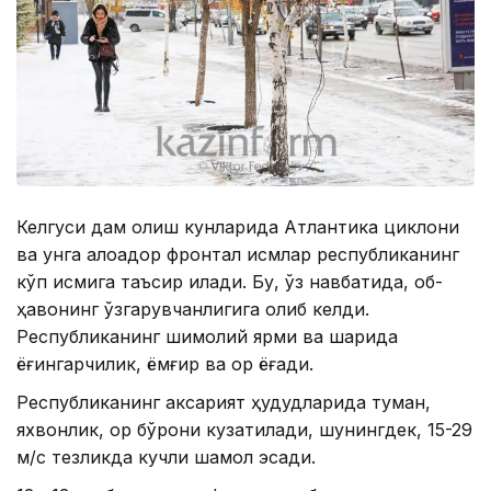
Келгуси дам олиш кунларида Атлантика циклони
ва унга алоқадор фронтал қисмлар республиканинг
кўп қисмига таъсир қилади. Бу, ўз навбатида, об-
ҳавонинг ўзгарувчанлигига олиб келди.
Республиканинг шимолий ярми ва шарқида
ёғингарчилик, ёмғир ва қор ёғади.
Республиканинг аксарият ҳудудларида туман,
яхвонлик, қор бўрони кузатилади, шунингдек, 15-29
м/с тезликда кучли шамол эсади.