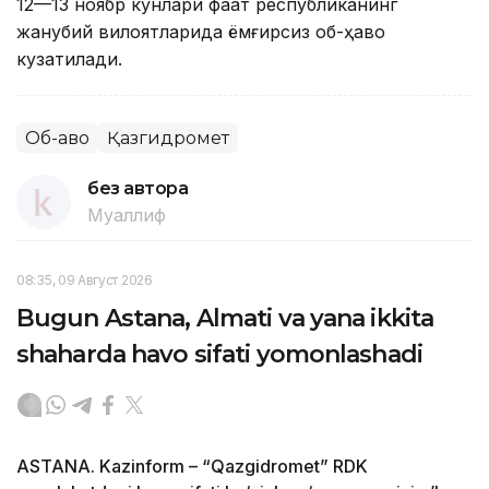
12—13 ноябр кунлари фақат республиканинг
жанубий вилоятларида ёмғирсиз об-ҳаво
кузатилади.
Об-ҳаво
Қазгидромет
без автора
Муаллиф
08:35, 09 Август 2026
Bugun Astana, Almati va yana ikkita
shaharda havo sifati yomonlashadi
ASTANA. Kazinform – “Qazgidromet” RDK