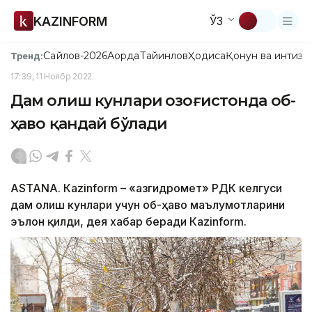
KAZINFORM
ЎЗ
Сайлов-2026
Ақорда
Тайинлов
Ҳодиса
Қонун ва интизо
Тренд:
17:39, 11 Ноябр 2022
Дам олиш кунлари Қозоғистонда об-
ҳаво қандай бўлади
ASTANA. Кazinform – «Қазгидромет» РДК келгуси
дам олиш кунлари учун об-ҳаво маълумотларини
эълон қилди, дея хабар беради Кazinform.