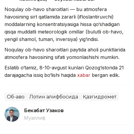
Noqulay ob-havo sharoitlari — bu atmosfera
havosining sirt qatlamida zararli (ifloslantiruvchi)
moddalarning konsentratsiyasiga hissa qo‘shadigan
qisqa muddatli meteorologik omillar (bulutli ob-havo,
yengil shamol, tuman, inversiya) yig‘indisi.
Noqulay ob-havo sharoitlari paytida aholi punktlarida
atmosfera havosining sifati yomonlashishi mumkin.
Eslatib o‘tamiz, 8-10-avgust kunlari Qozog‘istonda 21
darajagacha issiq bo‘lishi haqida
xabar
bergan edik.
Об-ҳаво
Лотин алифбосида
Қазгидромет
Бекабат Узаков
Муаллиф