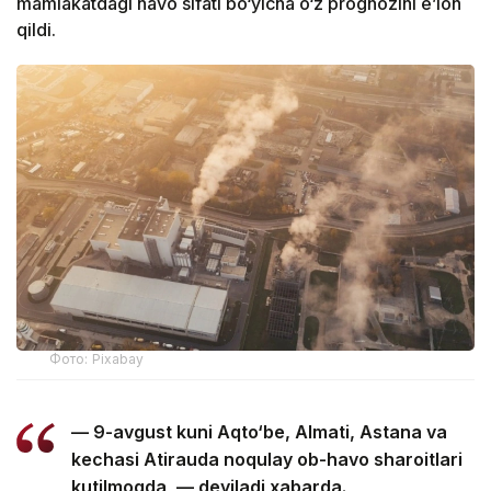
mamlakatdagi havo sifati bo‘yicha o‘z prognozini e’lon
qildi.
Фото: Pixabay
— 9-avgust kuni Aqto‘be, Almati, Astana va
kechasi Atirauda noqulay ob-havo sharoitlari
kutilmoqda, — deyiladi xabarda.