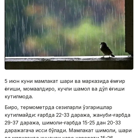
5 июн куни мамлакат шарқи ва марказида ёмғир
ёғиши, момақалдироқ, кучли шамол ва дўл ёғиши
кутилмоқда.
Бироқ, термометрда сезиларли ўзгаришлар
кутилмайди: ғарбда 22-33 даража, жануби-ғарбда
29-37 даража, шимоли-ғарбда 15-25 дан 20-33
даражагача иссиқ бўлади. Мамлакат шимоли, шарқи
ва марказида кундузи ҳаво ҳарорати 15-26