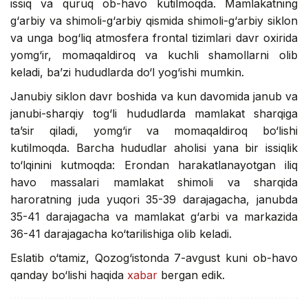
issiq va quruq ob-havo kutilmoqda. Mamlakatning
g‘arbiy va shimoli-g‘arbiy qismida shimoli-g‘arbiy siklon
va unga bog‘liq atmosfera frontal tizimlari davr oxirida
yomg‘ir, momaqaldiroq va kuchli shamollarni olib
keladi, ba’zi hududlarda do‘l yog‘ishi mumkin.
Janubiy siklon davr boshida va kun davomida janub va
janubi-sharqiy tog‘li hududlarda mamlakat sharqiga
ta’sir qiladi, yomg‘ir va momaqaldiroq bo‘lishi
kutilmoqda. Barcha hududlar aholisi yana bir issiqlik
to‘lqinini kutmoqda: Erondan harakatlanayotgan iliq
havo massalari mamlakat shimoli va sharqida
haroratning juda yuqori 35-39 darajagacha, janubda
35-41 darajagacha va mamlakat g‘arbi va markazida
36-41 darajagacha ko‘tarilishiga olib keladi.
Eslatib o‘tamiz, Qozog‘istonda 7-avgust kuni ob-havo
qanday bo‘lishi haqida
xabar
bergan edik.