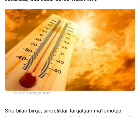
Фото: Казгидромет
Shu bilan birga, sinoptiklar tarqatgan ma’lumotga
ko‘ra, mamlakat sharqida, shuningdek janub va janubi-
sharqning tog‘li hududlarida momaqaldiroq bilan
yomg‘ir yog‘ishi kutilmoqda.