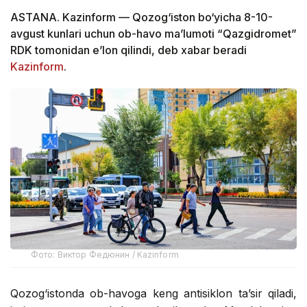
ASTANA. Kazinform — Qozog‘iston bo‘yicha 8-10-
avgust kunlari uchun ob-havo ma’lumoti “Qazgidromet”
RDK tomonidan e’lon qilindi, deb xabar beradi
Kazinform
.
Фото: Виктор Федюнин / Kazinform
Qozog‘istonda ob-havoga keng antisiklon ta’sir qiladi,