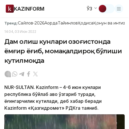
KAZINFORM
ЎЗ
Сайлов-2026
Ақорда
Тайинлов
Ҳодиса
Қонун ва интизо
Тренд:
14:04, 03 Июн 2022
Дам олиш кунлари Қозоғистонда
ёмғир ёғиб, момақалдироқ бўлиши
кутилмоқда
NUR-SULTAN. Kazinform – 4-6 июн кунлари
республика бўйлаб ҳаво ўзгариб туради,
ёғингарчилик кутилади, деб хабар беради
Kazinform «Қазгидромет» РДКга таяниб.