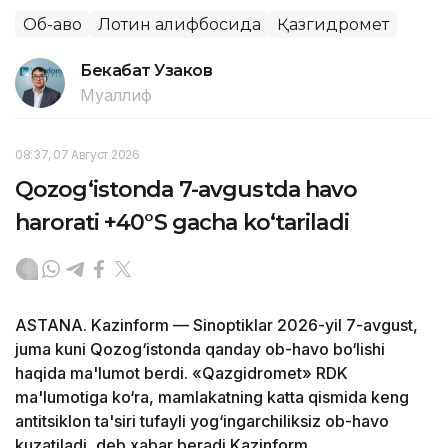
Об-ҳаво
Лотин алифбосида
Қазгидромет
Бекабат Узаков
Муаллиф
08:37, 07 Август 2026
Qozog‘istonda 7-avgustda havo
harorati +40°S gacha ko‘tariladi
ASTANA. Kazinform — Sinoptiklar 2026-yil 7-avgust,
juma kuni Qozog‘istonda qanday ob-havo bo‘lishi
haqida ma'lumot berdi. «Qazgidromet» RDK
ma'lumotiga ko‘ra, mamlakatning katta qismida keng
antitsiklon ta'siri tufayli yog‘ingarchiliksiz ob-havo
kuzatiladi, deb xabar beradi Kazinform.