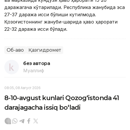
даражагача кўтарилади. Республика жанубида эса
27-37 даража иссиқ бўлиши кутилмоқда.
Қозоғистоннинг жануби-шарқида ҳаво ҳарорати
22-32 даража иссиқ бўлади.
Об-ҳаво
Қазгидромет
без автора
Муаллиф
08:05, 08 Август 2026
8-10-avgust kunlari Qozog‘istonda 41
darajagacha issiq bo‘ladi