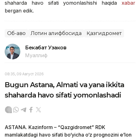
shaharda havo sifati yomonlashishi haqida
xabar
bergan edik.
Об-ҳаво
Лотин алифбосида
Қазгидромет
Бекабат Узаков
Муаллиф
08:35, 09 Август 2026
Bugun Astana, Almati va yana ikkita
shaharda havo sifati yomonlashadi
ASTANA. Kazinform – “Qazgidromet” RDK
mamlakatdagi havo sifati bo‘yicha o‘z prognozini e’lon