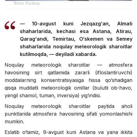
Фото: Pixabay
— 10-avgust kuni Jezqazg‘an, Almati
shaharlarida, kechasi esa Astana, Atirau,
Qarag‘andi, Temirtau, O‘skemen va Semey
shaharlarida noqulay meteorologik sharoitlar
kutilmoqda, — deyiladi xabarda.
Noqulay meteorologik sharoitlar — atmosfera
havosining sirt qatlamida zararli (ifloslantiruvchi)
moddalarning konsentratsiyasiga hissa qo‘shadigan
qisqa muddatli meteorologik omillar (bulutli ob-havo,
yengil shamol, tuman, inversiya) yig‘indisi.
Noqulay meteorologik sharoitlar paytida aholi
punktlarida atmosfera havosining sifati yomonlashishi
mumkin.
Eslatib o‘tamiz, 9-avgust kuni Astana va yana ikkita