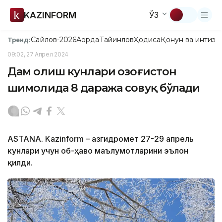
KAZINFORM
ЎЗ
Сайлов-2026
Ақорда
Тайинлов
Ҳодиса
Қонун ва интизо
Тренд:
09:02, 27 Апрел 2024
Дам олиш кунлари Қозоғистон
шимолида 8 даража совуқ бўлади
ASTANA. Kazinform – Қазгидромет 27-29 апрель
кунлари учун об-ҳаво маълумотларини эълон
қилди.