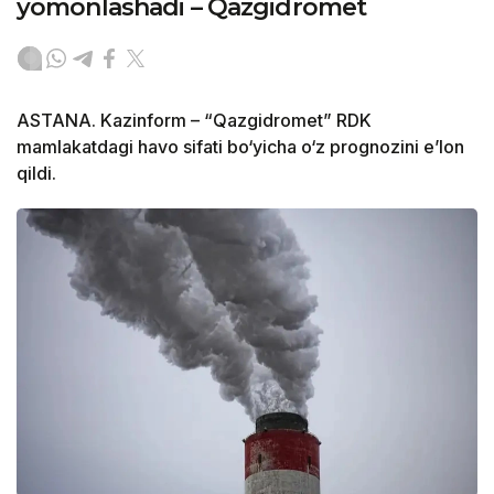
yomonlashadi – Qazgidromet
ASTANA. Kazinform – “Qazgidromet” RDK
mamlakatdagi havo sifati bo‘yicha o‘z prognozini e’lon
qildi.