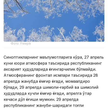
Фото: Freepik
Синоптикларнинг маълумотларига кўра, 27 апрель
куни юқори атмосфера таъсирида республиканинг
аксарият ҳудудларида ёғингарчилик бўлмайди.
Атмосферанинг фронтал қисмлари таъсирида 28
апрелда жанубда ёмғир ёғади, момақалдироқ
бўлади, 29 апрелда шимоли-ғарбий ва шимолий
ҳудудларда кучли ёмғир ёғади, апрелга ўтар
кечаси дўл ёғиши мумкин. 29 апрелда
республиканинг жануби-шарқидаги тоғли