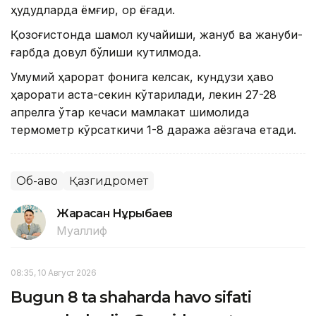
ҳудудларда ёмғир, қор ёғади.
Қозоғистонда шамол кучайиши, жануб ва жануби-
ғарбда довул бўлиши кутилмоқда.
Умумий ҳарорат фонига келсак, кундузи ҳаво
ҳарорати аста-секин кўтарилади, лекин 27-28
апрелга ўтар кечаси мамлакат шимолида
термометр кўрсаткичи 1-8 даража аёзгача етади.
Об-ҳаво
Қазгидромет
Жарасқан Нұрыбаев
Муаллиф
08:35, 10 Август 2026
Bugun 8 ta shaharda havo sifati