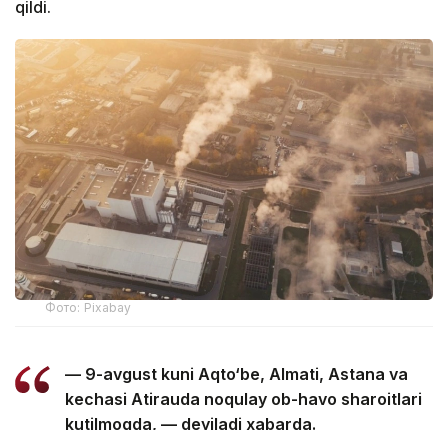
qildi.
Фото: Pixabay
— 9-avgust kuni Aqto‘be, Almati, Astana va
kechasi Atirauda noqulay ob-havo sharoitlari
kutilmoqda, — deyiladi xabarda.