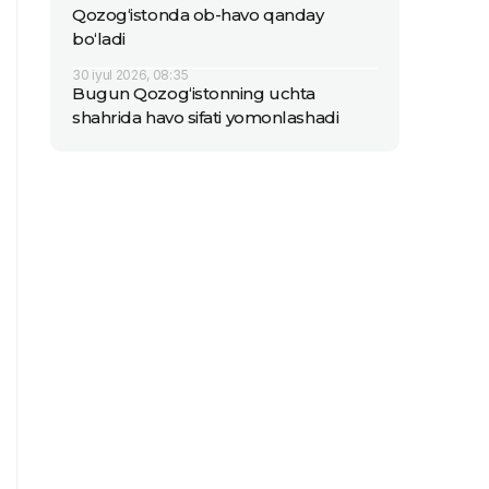
Qozog‘istonda ob-havo qanday
bo‘ladi
30 iyul 2026, 08:35
Bugun Qozog‘istonning uchta
shahrida havo sifati yomonlashadi