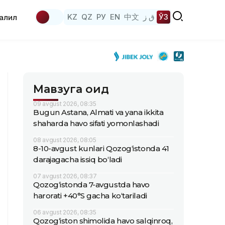
KZ
QZ
РУ
EN
中文
ق ز
ЎЗ
аҳлил
Мавзуга оид
09 avgust 2026, 08:35
Bugun Astana, Almati va yana ikkita
shaharda havo sifati yomonlashadi
08 avgust 2026, 08:05
8-10-avgust kunlari Qozog‘istonda 41
darajagacha issiq bo‘ladi
07 avgust 2026, 08:37
Qozog‘istonda 7-avgustda havo
harorati +40°S gacha ko‘tariladi
06 avgust 2026, 08:35
Qozog‘iston shimolida havo salqinroq,