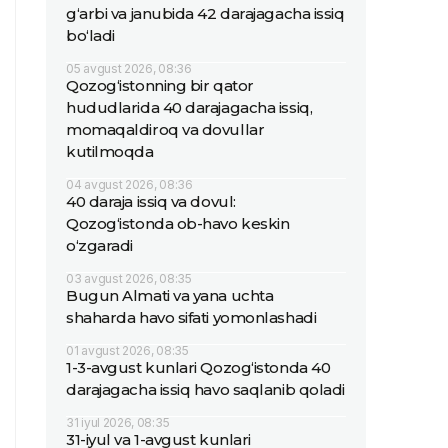
g‘arbi va janubida 42 darajagacha issiq
bo‘ladi
05 avgust 2026, 08:36
Qozog‘istonning bir qator
hududlarida 40 darajagacha issiq,
momaqaldiroq va dovullar
kutilmoqda
04 avgust 2026, 08:36
40 daraja issiq va dovul:
Qozog‘istonda ob-havo keskin
o‘zgaradi
03 avgust 2026, 08:35
Bugun Almati va yana uchta
shaharda havo sifati yomonlashadi
01 avgust 2026, 08:35
1-3-avgust kunlari Qozog‘istonda 40
darajagacha issiq havo saqlanib qoladi
31 iyul 2026, 08:35
31-iyul va 1-avgust kunlari