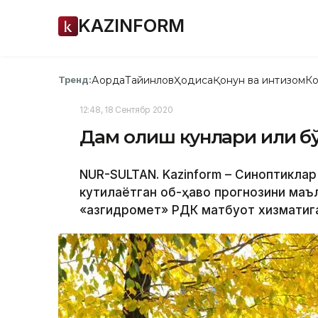
KAZINFORM
Ақорда
Тайинлов
Ҳодиса
Қонун ва интизом
Ко
Тренд:
12:48, 18 Сентябр 2020
Дам олиш кунлари илиқ б
NUR-SULTAN. Kazinform – Синоптиклар 
кутилаётган об-ҳаво прогнозини маъ
«Қазгидромет» РДК матбуот хизматига