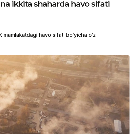
na ikkita shaharda havo sifati
mamlakatdagi havo sifati bo‘yicha o‘z