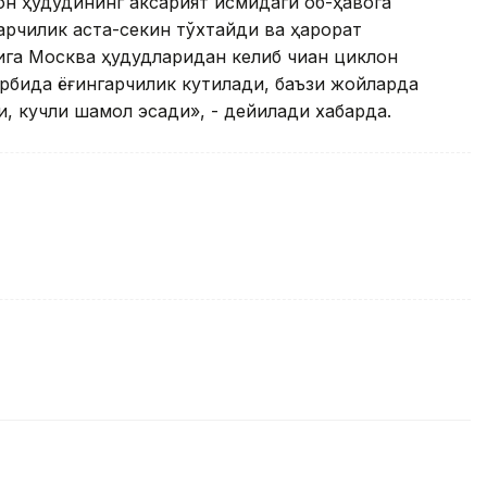
он ҳудудининг аксарият қисмидаги об-ҳавога
гарчилик аста-секин тўхтайди ва ҳарорат
ига Москва ҳудудларидан келиб чиққан циклон
арбида ёғингарчилик кутилади, баъзи жойларда
и, кучли шамол эсади», - дейилади хабарда.