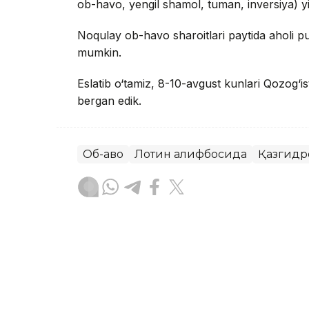
ob-havo, yengil shamol, tuman, inversiya) yig
Noqulay ob-havo sharoitlari paytida aholi pu
mumkin.
Eslatib o‘tamiz, 8-10-avgust kunlari Qozog‘is
bergan edik.
Об-ҳаво
Лотин алифбосида
Қазгидр
Бекабат Узаков
Муаллиф