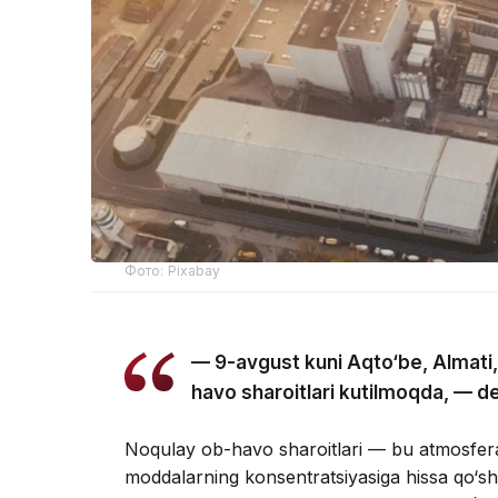
Фото: Pixabay
— 9-avgust kuni Aqto‘be, Almati
havo sharoitlari kutilmoqda, — de
Noqulay ob-havo sharoitlari — bu atmosfera h
moddalarning konsentratsiyasiga hissa qo‘sha