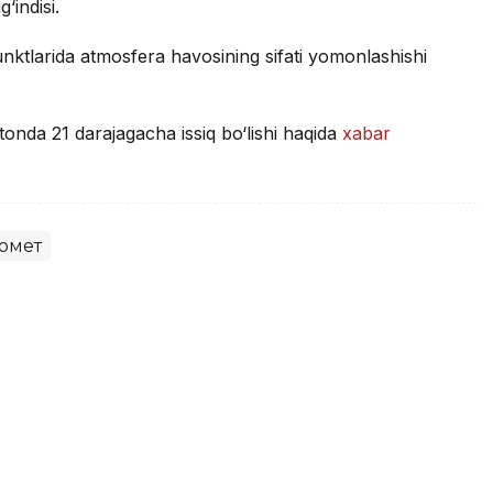
‘indisi.
nktlarida atmosfera havosining sifati yomonlashishi
tonda 21 darajagacha issiq bo‘lishi haqida
xabar
омет