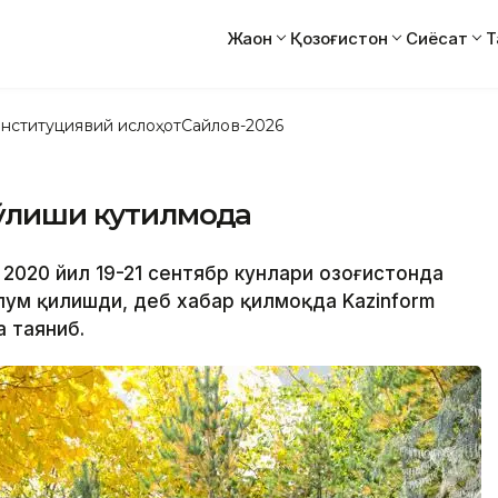
Жаҳон
Қозоғистон
Сиёсат
Т
нституциявий ислоҳот
Сайлов-2026
ўлиши кутилмоқда
2020 йил 19-21 сентябр кунлари Қозоғистонда
лум қилишди, деб хабар қилмоқда Kazinform
 таяниб.