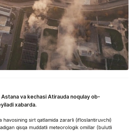
, Astana va kechasi Atirauda noqulay ob-
yiladi xabarda.
avosining sirt qatlamida zararli (ifloslantiruvchi)
digan qisqa muddatli meteorologik omillar (bulutli