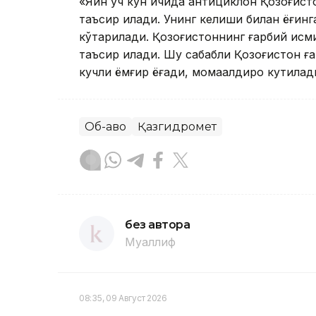
«Яқин уч кун ичида антициклон Қозоғист
таъсир қилади. Унинг келиши билан ёғин
кўтарилади. Қозоғистоннинг ғарбий қисм
таъсир қилади. Шу сабабли Қозоғистон ғ
кучли ёмғир ёғади, момақалдироқ кутилад
Об-ҳаво
Қазгидромет
без автора
Муаллиф
08:35, 09 Август 2026