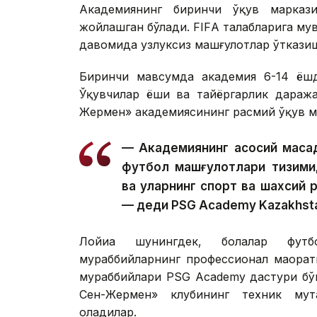
Академиянинг биринчи ўқув марказ
жойлашган бўлади. FIFА талабларига му
давомида узлуксиз машғулотлар ўткази
Биринчи мавсумда академия 6-14 ёшда
Ўқувчилар ёши ва тайёргарлик даража
Жермен» академиясининг расмий ўқув м
— Академиянинг асосий мақс
футбол машғулотлари тизими
ва уларнинг спорт ва шахсий
— деди PSG Academy Kazakhsta
Лойиҳа шунингдек, болалар футб
мураббийларнинг профессионал маҳора
мураббийлари PSG Academy дастури бў
Сен-Жермен» клубининг техник мут
оладилар.