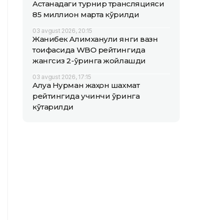
Астанадаги турнир трансляцияси
85 миллион марта кўрилди
03 avgust 2026, 20:15
Жанибек Алимханули янги вазн
тоифасида WBO рейтингида
жангсиз 2-ўринга жойлашди
03 avgust 2026, 17:15
Алуа Нурман жаҳон шахмат
рейтингида учинчи ўринга
кўтарилди