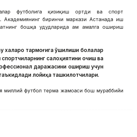
лалар футболига қизиқиш ортди ва спорт
. Академиянинг биринчи маркази Астанада иш
атнинг бошқа ҳудудларида ҳам амалга ошириш
 халқаро тармоғига қўшилиши болалар
 спортчиларнинг салоҳиятини очиш ва
рофессионал даражасини ошириш учун
 таъкидлади лойиҳа ташкилотчилари.
ия миллий футбол терма жамоаси бош мураббийи