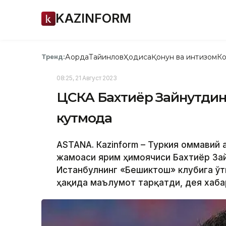
KAZINFORM
Ақорда
Тайинлов
Ҳодиса
Қонун ва интизом
Ко
Тренд:
08:25, 21 Август 2023
ЦСКА Бахтиёр Зайнутдин
кутмоқда
ASTANА. Каzinform – Туркия оммавий 
жамоаси ярим ҳимоячиси Бахтиёр За
Истанбулнинг «Бешиктош» клубига ўт
ҳақида маълумот тарқатди, дея хабар