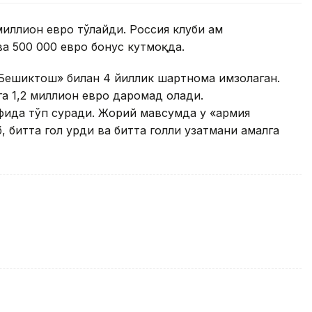
иллион евро тўлайди. Россия клуби ҳам
а 500 000 евро бонус кутмоқда.
«Бешиктош» билан 4 йиллик шартнома имзолаган.
га 1,2 миллион евро даромад олади.
фида тўп суради. Жорий мавсумда у «армия
 битта гол урди ва битта голли узатмани амалга