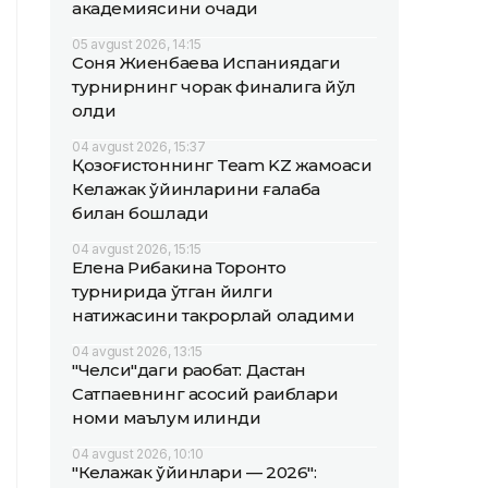
академиясини очади
05 avgust 2026, 14:15
Соня Жиенбаева Испаниядаги
турнирнинг чорак финалига йўл
олди
04 avgust 2026, 15:37
Қозоғистоннинг Team KZ жамоаси
Келажак ўйинларини ғалаба
билан бошлади
04 avgust 2026, 15:15
Елена Рибакина Торонто
турнирида ўтган йилги
натижасини такрорлай оладими
04 avgust 2026, 13:15
"Челси"даги рақобат: Дастан
Сатпаевнинг асосий рақиблари
номи маълум қилинди
04 avgust 2026, 10:10
"Келажак ўйинлари — 2026":