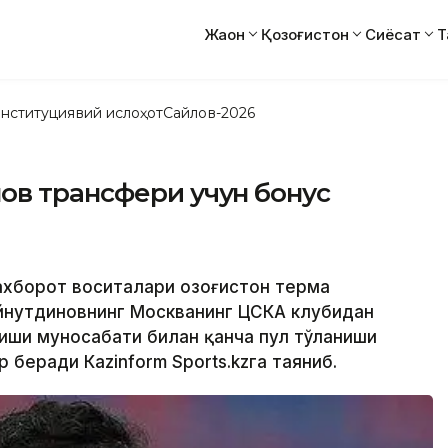
Жаҳон
Қозоғистон
Сиёсат
Т
нституциявий ислоҳот
Сайлов-2026
ов трансфери учун бонус
ахборот воситалари Қозоғистон терма
йнутдиновнинг Москванинг ЦСКА клубидан
иши муносабати билан қанча пул тўланиши
 беради Кazinform Sports.kzга таяниб.