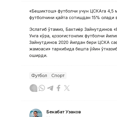
«Бешиктош» футболчи учун ЦСКАга 4,5 м
футболчини қайта сотишдан 15% олади в
Эслатиб ўтамиз, Бахтиёр Зайнутдинов 
Унга кўра, қозоғистонлик футболчи йили
Зайнутдинов 2020 йилдан бери ЦСКА са
жамоаси» таркибида бешта ўйин ўтказиб,
оширди.
Футбол
Спорт
Бекабат Узаков