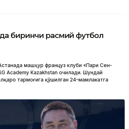
да биринчи расмий футбол
 Астанада машҳур француз клуби «Пари Сен-
SG Academy Kazakhstan очилади. Шундай
халқаро тармоғига қўшилган 24-мамлакатга