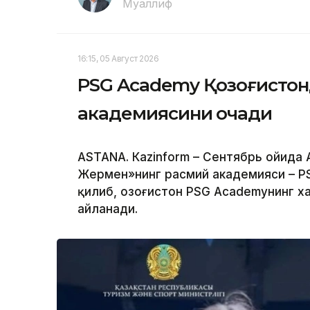
Муаллиф
16:15, 05 Август 2026
PSG Academy Қозоғистон
академиясини очади
ASTANА. Кazinform – Сентябрь ойида
Жермен»нинг расмий академияси – P
қилиб, Қозоғистон PSG Academyнинг 
айланади.