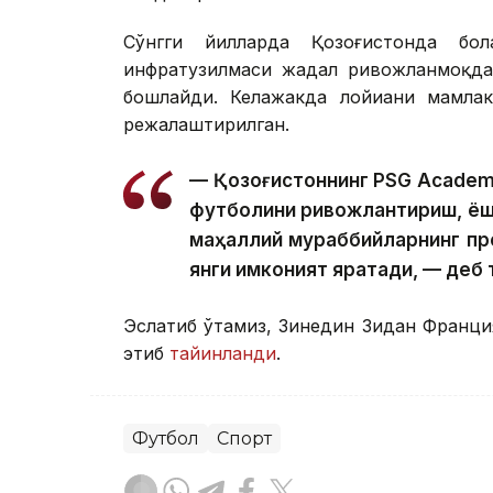
Сўнгги йилларда Қозоғистонда бо
инфратузилмаси жадал ривожланмоқда
бошлайди. Келажакда лойиҳани мамлак
режалаштирилган.
— Қозоғистоннинг PSG Academy
футболини ривожлантириш, ёш
маҳаллий мураббийларнинг п
янги имконият яратади, — деб
Эслатиб ўтамиз, Зинедин Зидан Франц
этиб
тайинланди
.
Футбол
Спорт