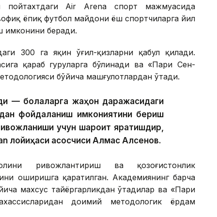
и пойтахтдаги Air Arena спорт мажмуасида
вофиқ ёпиқ футбол майдони ёш спортчиларга йил
ш имконини беради.
ги 300 га яқин ўғил-қизларни қабул қилади.
сига қараб гуруҳларга бўлинади ва «Пари Сен-
етодологияси бўйича машғулотлардан ўтади.
ади — болаларга жаҳон даражасидаги
дан фойдаланиш имкониятини бериш
 ривожланиши учун шароит яратишдир,
n лойиҳаси асосчиси Алмас Алсенов.
олини ривожлантириш ва қозоғистонлик
тини оширишга қаратилган. Академиянинг барча
йича махсус тайёргарликдан ўтадилар ва «Пари
ахассисларидан доимий методологик ёрдам