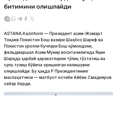
битимини олқишлайди
ASTANА.Кazinform — Президент Қасим-Жомарт
Тоқаев Покистон Бош вазири Шаҳбоз Шариф ва
Покистон Қуролли Кучлари Бош қўмондони,
фельдмаршал Асим Мунир воситачилигида Яқин
Шарқда ҳарбий ҳаракатларни тўлиқ тўхтатиш ва
сулҳ тузиш бўйича эришилган келишувни
олқишлайди. Бу ҳақда ҚР Президентининг
маслаҳатчиси — матбуот котиби Айбек Смадияров
хабар берди.