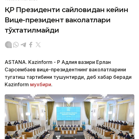
ҚР Президенти сайловидан кейин
Вице-президент ваколатлари
тўхтатилмайди
ASTANA. Kazinform - ҚР Адлия вазири Ерлан
Сарсембаев вице-президентнинг ваколатларини
тугатиш тартибини тушунтирди, деб хабар беради
Kazinform
мухбири
.