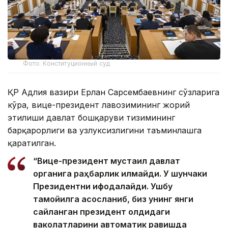
Фото: Конституционный суд
ҚР Адлия вазири Ерлан Сарсембаевнинг сўзларига
кўра, вице-президент лавозимининг жорий
этилиши давлат бошқаруви тизимининг
барқарорлиги ва узлуксизлигини таъминлашга
қаратилган.
“Вице-президент мустақил давлат
органига раҳбарлик қилмайди. У шунчаки
Президентни ифодалайди. Ушбу
тамойилга асосланиб, биз унинг янги
сайланган президент олдидаги
ваколатларини автоматик равишда