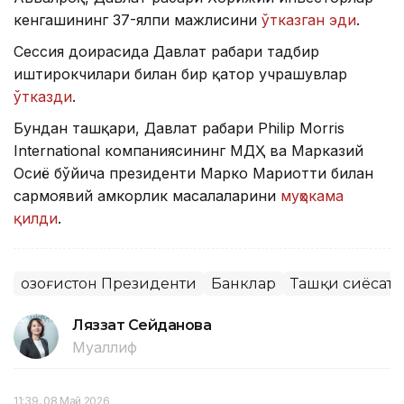
кенгашининг 37-ялпи мажлисини
ўтказган эди
.
Сессия доирасида Давлат раҳбари тадбир
иштирокчилари билан бир қатор учрашувлар
ўтказди
.
Бундан ташқари, Давлат раҳбари Philip Morris
International компаниясининг МДҲ ва Марказий
Осиё бўйича президенти Марко Мариотти билан
сармоявий ҳамкорлик масалаларини
муҳокама
қилди
.
Қозоғистон Президенти
Банклар
Ташқи сиёсат
Ляззат Сейданова
Муаллиф
11:39, 08 Май 2026