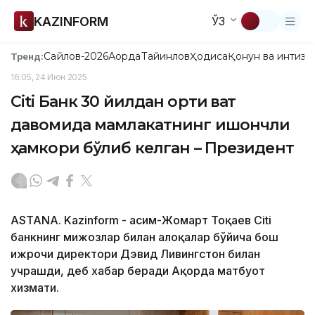
KAZINFORM
ЎЗ
Сайлов-2026
Ақорда
Тайинлов
Ҳодиса
Қонун ва интизо
Тренд:
16:05, 24 Июн 2025
Citi Банк 30 йилдан ортиқ вақт
давомида мамлакатнинг ишончли
ҳамкори бўлиб келган – Президент
ASTANA. Kazinform - Қасим-Жомарт Тоқаев Citi
банкнинг мижозлар билан алоқалар бўйича бош
ижрочи директори Дэвид Ливингстон билан
учрашди, деб хабар беради Ақорда матбуот
хизмати.