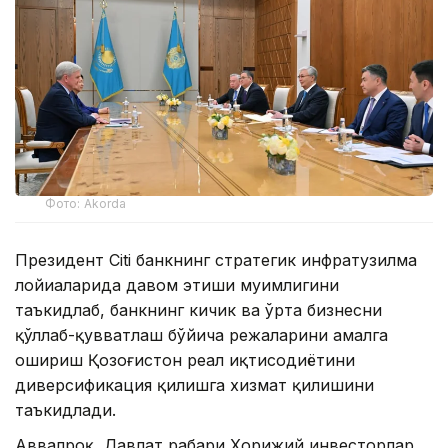
Фото: Akorda
Президент Citi банкнинг стратегик инфратузилма
лойиҳаларида давом этиши муҳимлигини
таъкидлаб, банкнинг кичик ва ўрта бизнесни
қўллаб-қувватлаш бўйича режаларини амалга
ошириш Қозоғистон реал иқтисодиётини
диверсификация қилишга хизмат қилишини
таъкидлади.
Аввалроқ, Давлат раҳбари Хорижий инвесторлар