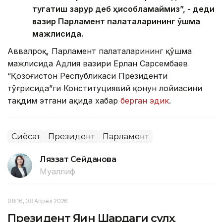
тугатиш зарур деб ҳисобламаймиз”, - деди
вазир Парламент палаталарининг қўшма
мажлисида.
Аввалроқ, Парламент палаталарининг қўшма
мажлисида Адлия вазири Ерлан Сарсембаев
“Қозоғистон Республикаси Президенти
тўғрисида”ги Конституциявий қонун лойиҳасини
тақдим этгани ҳақида хабар
берган эдик
.
Сиёсат
Президент
Парламент
Ляззат Сейданова
Муаллиф
08:16, 08 Апрел 2026
Президент Яқин Шарқдаги сулҳ